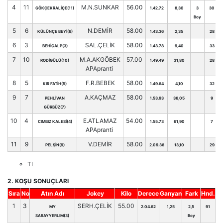
4
11
M.N.SUNKAR
56.00
GÖKÇEKRALİÇE(11)
1.42.72
8,30
3
30
Boy
5
6
N.DEMİR
58.00
KÜLÜNÇE BEYİ(6)
1.43.36
2,35
28
6
3
SAL.ÇELİK
58.00
BEHİÇALP(3)
1.43.78
9,40
33
7
10
M.A.AKGÖBEK
57.00
RODİGÜLÜ(10)
1.49.49
31,80
28
APApranti
8
5
F.R.BEBEK
58.00
KIR FATİH(5)
1.49.64
4,10
32
9
7
A.KAÇMAZ
58.00
PEHLİVAN
1.53.93
36,05
9
GÜRBÜZ(7)
10
4
E.ATLAMAZ
54.00
CIMBIZ KALESİ(4)
1.55.73
61,90
7
APApranti
11
9
V.DEMİR
58.00
PELŞİN(9)
2.09.36
13,10
29
TL
2. KOŞU SONUÇLARI
Sıra
No
Atın Adı
Jokey
Kilo
Derece
Ganyan
Fark
Hnd.
1
3
SERH.ÇELİK
55.00
MY
2.04.62
1,25
2,5
91
SARAYYERLIM(3)
Boy