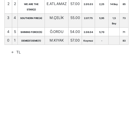
2
2
E.ATLAMAZ
57.00
WE ARE THE
2.05.03
2,25
14 Boy
85
STAR(2)
3
4
M.ÇELİK
55.00
SOUTHERN FIRE(4)
2.07.75
5,95
1,5
73
Boy
4
5
Ö.ORDU
54.00
SHINING FORCE(5)
2.08.04
5,70
71
0
1
M.KIYAK
57.00
DEMEDİ DEME(1)
Koşmaz
-
83
TL