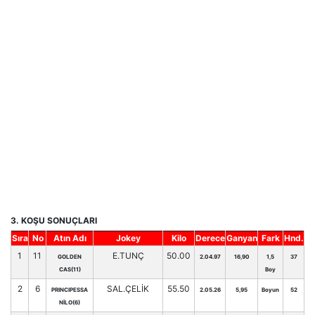
3. KOŞU SONUÇLARI
Sıra
No
Atın Adı
Jokey
Kilo
Derece
Ganyan
Fark
Hnd.
1
11
E.TUNÇ
50.00
GOLDEN
2.04.97
16,90
1,5
37
CAS(11)
Boy
2
6
SAL.ÇELİK
55.50
PRINCIPESSA
2.05.26
5,95
Boyun
52
NİLO(6)