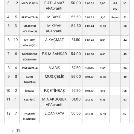
3
12
E.ATLAMAZ
50.00
NICOLICA(12)
2.05.32
5,00
4,5
30
APApranti
Boy
4
5
M.BAYIR
55.50
BEST ALYA(5)
2.06.22
8,10
Burun
52
5
3
M.KIYAK
54.50
MAJESTIC
2.06.24
18,90
56
APApranti
HOLIDAY(3)
6
10
A.KAÇMAZ
51.50
MY LOVE
2.06.45
8,95
44
GÖKSU(10)
7
9
F.S.M.SANSAR
54.00
Mİ PRİNCESA
2.08.56
6,35
45
ŞÜKRAN(9)
8
4
V.ABİŞ
57.50
STAR GATE(4)
2.09.13
2,80
56
9
8
MÜS.ÇELİK
56.00
EURO
2.10.37
10,35
49
POWER(8)
10
2
F.ÇETİNBAŞ
57.50
İCRA(2)
2.10.67
6,10
56
11
1
M.A.AKGÖBEK
61.00
KELPİE(1)
2.12.32
6,35
63
APApranti
12
7
E.ÇANKAYA
56.50
PASSION
2.13.36
10,45
50
RUNNER(7)
TL