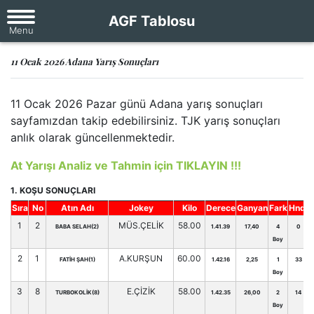
AGF Tablosu
11 Ocak 2026 Adana Yarış Sonuçları
11 Ocak 2026 Pazar günü Adana yarış sonuçları
sayfamızdan takip edebilirsiniz. TJK yarış sonuçları
anlık olarak güncellenmektedir.
At Yarışı Analiz ve Tahmin için TIKLAYIN !!!
1. KOŞU SONUÇLARI
Sıra
No
Atın Adı
Jokey
Kilo
Derece
Ganyan
Fark
Hnd.
1
2
MÜS.ÇELİK
58.00
BABA SELAH(2)
1.41.39
17,40
4
0
Boy
2
1
A.KURŞUN
60.00
FATİH ŞAH(1)
1.42.16
2,25
1
33
Boy
3
8
E.ÇİZİK
58.00
TURBOKOLİK(8)
1.42.35
26,00
2
14
Boy