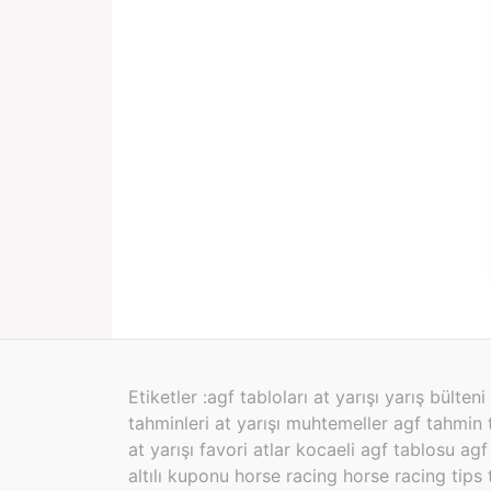
Etiketler :
agf tabloları at yarışı yarış bülten
tahminleri at yarışı muhtemeller agf tahmin t
at yarışı favori atlar kocaeli agf tablosu agf 
altılı kuponu horse racing horse racing tips 