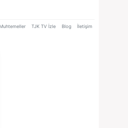
Muhtemeller
TJK TV İzle
Blog
İletişim