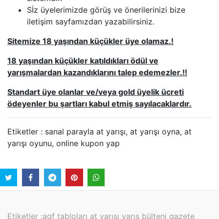
Sİz üyelerimizde görüş ve önerilerinizi bize
iletişim sayfamızdan yazabilirsiniz.
Sitemize 18 yaşından küçükler üye olamaz.!
18 yaşından küçükler katıldıkları ödül ve
yarışmalardan kazandıklarını talep edemezler.!!
Standart üye olanlar ve/veya gold üyelik ücreti
ödeyenler bu şartları kabul etmiş sayılacaklardır.
Etiketler : sanal parayla at yarışı, at yarışı oyna, at
yarışı oyunu, online kupon yap
Etiketler :
agf tabloları at yarışı yarış bülteni gazete