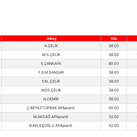
Jokey
Kilo
A.ÇELİK
58.00
M.S.ÇELİK
58.00
E.ÇANKAYA
60.00
F.S.M.SANSAR
58.00
SAL.ÇELİK
58.00
MÜS.ÇELİK
58.00
N.DEMİR
56.00
Ç.BEYAZTOPRAK APApranti
54.00
M.AKDAĞ APApranti
52.00
B.KELEŞOĞLU APApranti
52.00