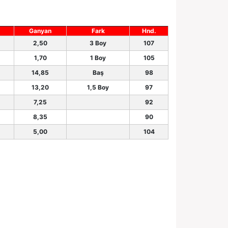
Ganyan
Fark
Hnd.
2,50
3 Boy
107
1,70
1 Boy
105
14,85
Baş
98
13,20
1,5 Boy
97
7,25
92
8,35
90
5,00
104