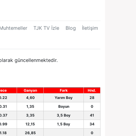
Muhtemeller
TJK TV İzle
Blog
İletişim
 olarak güncellenmektedir.
rece
Ganyan
Fark
Hnd.
0.22
4,60
Yarım Boy
28
0.31
1,35
Boyun
0
0.37
3,35
3,5 Boy
41
0.99
12,15
1,5 Boy
34
1.18
26,85
0