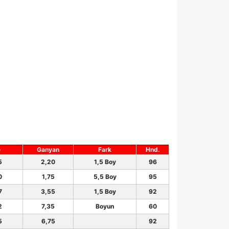
e
Ganyan
Fark
Hnd.
5
2,20
1,5 Boy
96
0
1,75
5,5 Boy
95
7
3,55
1,5 Boy
92
2
7,35
Boyun
60
5
6,75
92