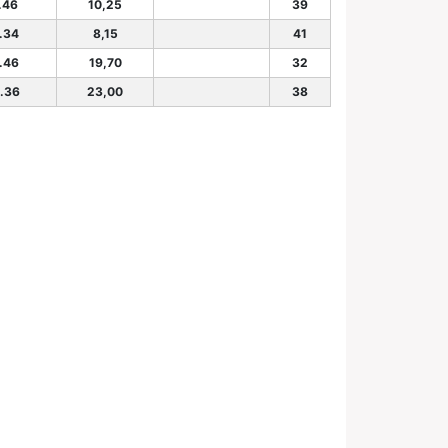
.46
10,25
39
.34
8,15
41
.46
19,70
32
.36
23,00
38