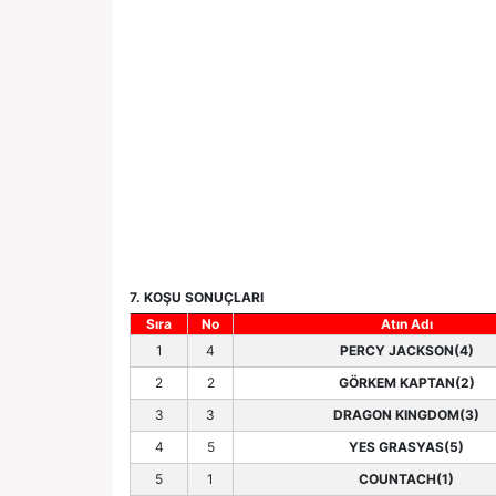
7. KOŞU SONUÇLARI
Sıra
No
Atın Adı
1
4
PERCY JACKSON(4)
2
2
GÖRKEM KAPTAN(2)
3
3
DRAGON KINGDOM(3)
4
5
YES GRASYAS(5)
5
1
COUNTACH(1)