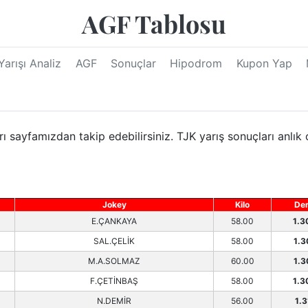
AGF Tablosu
Yarışı Analiz
AGF
Sonuçlar
Hipodrom
Kupon Yap
 sayfamızdan takip edebilirsiniz. TJK yarış sonuçları anlık
Jokey
Kilo
De
E.ÇANKAYA
58.00
1.3
SAL.ÇELİK
58.00
1.3
M.A.SOLMAZ
60.00
1.3
F.ÇETİNBAŞ
58.00
1.3
N.DEMİR
56.00
1.3