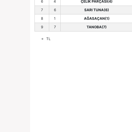
6
4
ÇELİK PARÇASI(4)
7
6
SARI TUNA(6)
8
1
AĞASAÇAN(1)
9
7
TANOBA(7)
TL