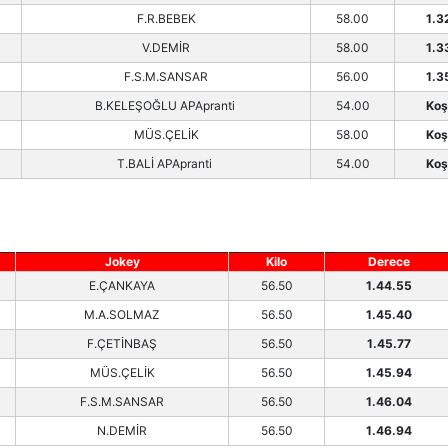
F.R.BEBEK
58.00
1.3
V.DEMİR
58.00
1.3
F.S.M.SANSAR
56.00
1.3
B.KELEŞOĞLU APApranti
54.00
Ko
MÜS.ÇELİK
58.00
Ko
T.BALİ APApranti
54.00
Ko
Jokey
Kilo
Derece
E.ÇANKAYA
56.50
1.44.55
M.A.SOLMAZ
56.50
1.45.40
F.ÇETİNBAŞ
56.50
1.45.77
MÜS.ÇELİK
56.50
1.45.94
F.S.M.SANSAR
56.50
1.46.04
N.DEMİR
56.50
1.46.94