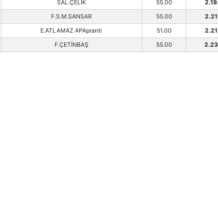
SAL.ÇELİK
55.00
2.19
F.S.M.SANSAR
55.00
2.21
E.ATLAMAZ APApranti
51.00
2.21
F.ÇETİNBAŞ
55.00
2.23