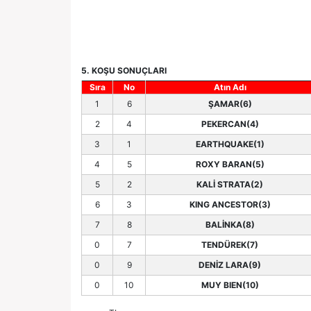
5. KOŞU SONUÇLARI
Sıra
No
Atın Adı
1
6
ŞAMAR(6)
2
4
PEKERCAN(4)
3
1
EARTHQUAKE(1)
4
5
ROXY BARAN(5)
5
2
KALİ STRATA(2)
6
3
KING ANCESTOR(3)
7
8
BALİNKA(8)
0
7
TENDÜREK(7)
0
9
DENİZ LARA(9)
0
10
MUY BIEN(10)