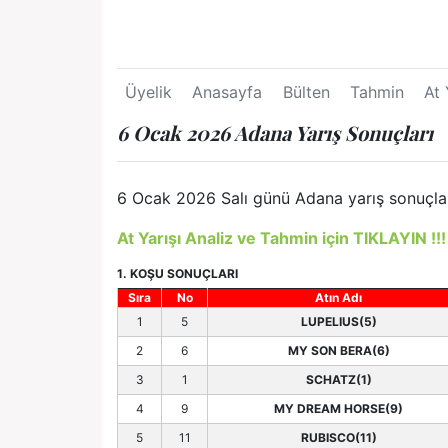
Üyelik
Anasayfa
Bülten
Tahmin
At 
6 Ocak 2026 Adana Yarış Sonuçları
6 Ocak 2026 Salı günü Adana yarış sonuçları
At Yarışı Analiz ve Tahmin için TIKLAYIN !!!
1. KOŞU SONUÇLARI
Sıra
No
Atın Adı
1
5
LUPELIUS(5)
2
6
MY SON BERA(6)
3
1
SCHATZ(1)
4
9
MY DREAM HORSE(9)
5
11
RUBISCO(11)