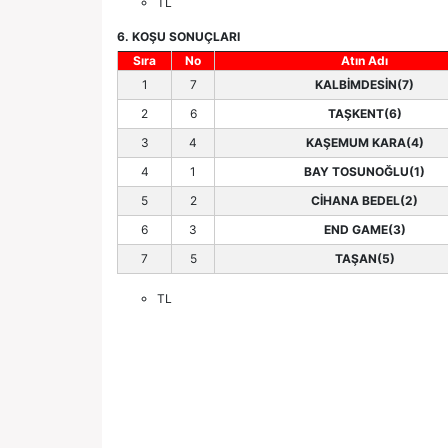
TL
6. KOŞU SONUÇLARI
Sıra
No
Atın Adı
1
7
KALBİMDESİN(7)
2
6
TAŞKENT(6)
3
4
KAŞEMUM KARA(4)
4
1
BAY TOSUNOĞLU(1)
5
2
CİHANA BEDEL(2)
6
3
END GAME(3)
7
5
TAŞAN(5)
TL