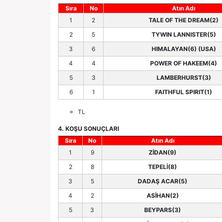
Sıra
No
Atın Adı
1
2
TALE OF THE DREAM(2)
2
5
TYWIN LANNISTER(5)
3
6
HIMALAYAN(6) (USA)
4
4
POWER OF HAKEEM(4)
5
3
LAMBERHURST(3)
6
1
FAITHFUL SPIRIT(1)
TL
4. KOŞU SONUÇLARI
Sıra
No
Atın Adı
1
9
ZİDAN(9)
2
8
TEPELİ(8)
3
5
DADAŞ ACAR(5)
4
2
ASİHAN(2)
5
3
BEYPARS(3)