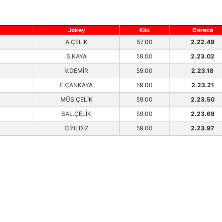
Jokey
Kilo
Derece
A.ÇELİK
57.00
2.22.49
S.KAYA
59.00
2.23.02
V.DEMİR
59.00
2.23.18
E.ÇANKAYA
59.00
2.23.21
MÜS.ÇELİK
59.00
2.23.50
SAL.ÇELİK
59.00
2.23.69
O.YILDIZ
59.00
2.23.97