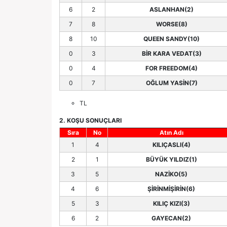
6
2
ASLANHAN(2)
7
8
WORSE(8)
8
10
QUEEN SANDY(10)
0
3
BİR KARA VEDAT(3)
0
4
FOR FREEDOM(4)
0
7
OĞLUM YASİN(7)
TL
2. KOŞU SONUÇLARI
Sıra
No
Atın Adı
1
4
KILIÇASLI(4)
2
1
BÜYÜK YILDIZ(1)
3
5
NAZİKO(5)
4
6
ŞİRİNMİŞİRİN(6)
5
3
KILIÇ KIZI(3)
6
2
GAYECAN(2)