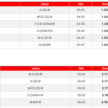
Jokey
Kilo
Der
A.ÇELİK
55.00
1.34
MÜS.ÇELİK
54.00
1.34
F.S.M.SANSAR
53.00
1.34
E.ÇANKAYA
54.00
1.34
M.S.ÇELİK
54.00
1.35
N.DEMİR
55.00
1.42
Jokey
Kilo
Der
M.S.ÇELİK
55.00
2.17
A.ÇELİK
55.00
2.17
MÜS.ÇELİK
55.00
2.17
E.ÇANKAYA
55.00
2.18
M.BAYIR
55.00
2.19