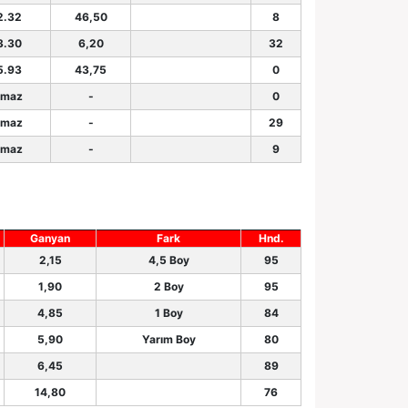
2.32
46,50
8
3.30
6,20
32
5.93
43,75
0
şmaz
-
0
şmaz
-
29
şmaz
-
9
Ganyan
Fark
Hnd.
2,15
4,5 Boy
95
1,90
2 Boy
95
4,85
1 Boy
84
5,90
Yarım Boy
80
6,45
89
14,80
76