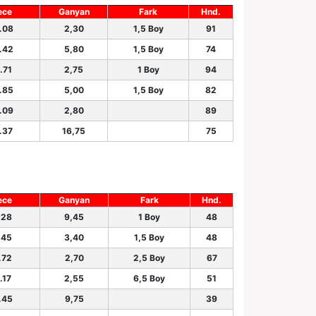
ece
Ganyan
Fark
Hnd.
.08
2,30
1,5 Boy
91
.42
5,80
1,5 Boy
74
.71
2,75
1 Boy
94
.85
5,00
1,5 Boy
82
.09
2,80
89
.37
16,75
75
ece
Ganyan
Fark
Hnd.
.28
9,45
1 Boy
48
.45
3,40
1,5 Boy
48
.72
2,70
2,5 Boy
67
.17
2,55
6,5 Boy
51
.45
9,75
39