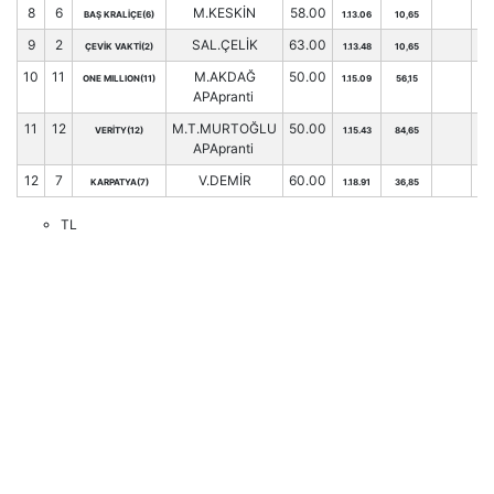
8
6
M.KESKİN
58.00
BAŞ KRALİÇE(6)
1.13.06
10,65
47
9
2
SAL.ÇELİK
63.00
ÇEVİK VAKTİ(2)
1.13.48
10,65
53
10
11
M.AKDAĞ
50.00
ONE MILLION(11)
1.15.09
56,15
23
APApranti
11
12
M.T.MURTOĞLU
50.00
VERİTY(12)
1.15.43
84,65
16
APApranti
12
7
V.DEMİR
60.00
KARPATYA(7)
1.18.91
36,85
47
TL