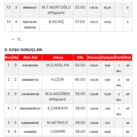
13
3
M.T.MURTOĞLU
53.00
BRESHA(3)
1.41.35
82,20
0
APApranti
14
4
B.KILINÇ
57.00
DEEP IN MY
1.42.72
47,05
0
HEART(4)
TL
6. KOŞU SONUÇLARI
Sıra
No
Atın Adı
Jokey
Kilo
Derece
Ganyan
Fark
Hnd.
1
9
M.G.ARSLAN
54.00
KOCAEFE(9)
1.25.20
8,80
1
68
Boy
2
2
H.ÇİZİK
60.00
CENGEBEY(2)
1.25.35
5,50
4
58
Boy
3
6
M.A.AKGÖBEK
55.00
LUXOR BOY(6)
1.25.99
13,50
3
66
APApranti
Boy
4
7
E.ÇANKAYA
58.00
OĞUZHANTAY(7)
1.26.43
3,50
1
62
Boy
5
5
M.AKYAVUZ
58.00
KARANURA(5)
1.26.59
5,15
64
6
4
V.DEMİR
58.00
EKŞAŞİ(4)
1.26.60
18,85
50