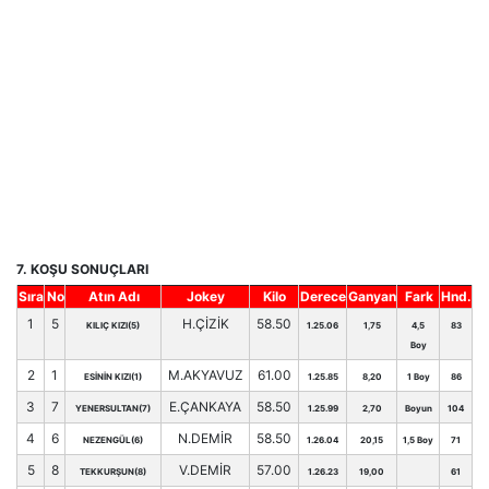
7. KOŞU SONUÇLARI
Sıra
No
Atın Adı
Jokey
Kilo
Derece
Ganyan
Fark
Hnd.
1
5
H.ÇİZİK
58.50
KILIÇ KIZI(5)
1.25.06
1,75
4,5
83
Boy
2
1
M.AKYAVUZ
61.00
ESİNİN KIZI(1)
1.25.85
8,20
1 Boy
86
3
7
E.ÇANKAYA
58.50
YENERSULTAN(7)
1.25.99
2,70
Boyun
104
4
6
N.DEMİR
58.50
NEZENGÜL(6)
1.26.04
20,15
1,5 Boy
71
5
8
V.DEMİR
57.00
TEKKURŞUN(8)
1.26.23
19,00
61