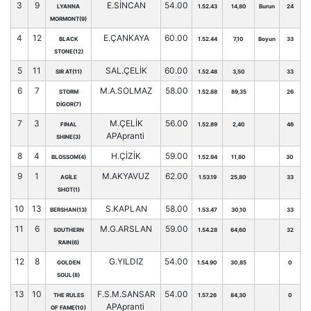
3
9
E.SİNCAN
54.00
LYANNA
1.52.43
14,80
Burun
24
MORMONT(9)
4
12
E.ÇANKAYA
60.00
BLACK
1.52.44
7,10
Boyun
33
STONE(12)
5
11
SAL.ÇELİK
60.00
SIR AT(11)
1.52.48
3,50
33
6
7
M.A.SOLMAZ
58.00
STORM
1.52.88
89,35
26
DİGOR(7)
7
3
M.ÇELİK
56.00
FINAL
1.52.89
2,40
46
APApranti
SHINE(3)
8
4
H.ÇİZİK
59.00
BLOSSOM(4)
1.52.94
11,80
30
9
1
M.AKYAVUZ
62.00
AGİLE
1.53.19
25,80
33
SHOT(1)
10
13
S.KAPLAN
58.00
BERSHAN(13)
1.53.47
30,10
33
11
6
M.G.ARSLAN
59.00
SOUTHERN
1.54.28
64,60
32
RAIN(6)
12
8
G.YILDIZ
54.00
GOLDEN
1.54.90
30,85
0
SOUL(8)
13
10
F.S.M.SANSAR
54.00
THE RULES
1.57.26
84,30
0
APApranti
OF FAME(10)