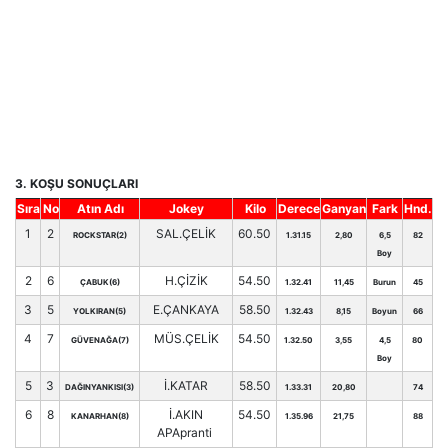
3. KOŞU SONUÇLARI
Sıra
No
Atın Adı
Jokey
Kilo
Derece
Ganyan
Fark
Hnd.
1
2
SAL.ÇELİK
60.50
ROCKSTAR(2)
1.31.15
2,80
6,5
82
Boy
2
6
H.ÇİZİK
54.50
ÇABUK(6)
1.32.41
11,45
Burun
45
3
5
E.ÇANKAYA
58.50
YOLKIRAN(5)
1.32.43
8,15
Boyun
66
4
7
MÜS.ÇELİK
54.50
GÜVENAĞA(7)
1.32.50
3,55
4,5
80
Boy
5
3
İ.KATAR
58.50
DAĞINYANKISI(3)
1.33.31
20,80
74
6
8
İ.AKIN
54.50
KANARHAN(8)
1.35.96
21,75
88
APApranti