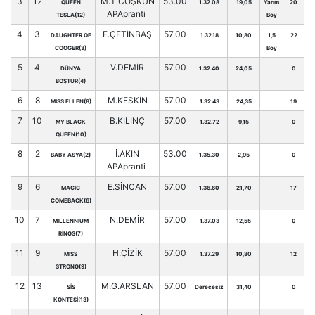
3
12
M.T.COŞKUN
53.00
QUEEN
1.32.08
19,05
Yarım
20
APApranti
TESLA(12)
Boy
4
3
F.ÇETİNBAŞ
57.00
DAUGHTER OF
1.32.18
10,80
1,5
22
COOGER(3)
Boy
5
4
V.DEMİR
57.00
DÜNYA
1.32.40
24,05
0
BOŞTUR(4)
6
8
M.KESKİN
57.00
MISS ELLEN(8)
1.32.43
24,35
19
7
10
B.KILINÇ
57.00
MY BLACK
1.32.72
9,15
0
QUEEN(10)
8
2
İ.AKIN
53.00
BABY ASYA(2)
1.35.30
2,95
0
APApranti
9
6
E.SİNCAN
57.00
MAGIC
1.36.60
21,70
17
COMEBACK(6)
10
7
N.DEMİR
57.00
MILLENNIUM
1.37.03
12,55
0
RINGS(7)
11
9
H.ÇİZİK
57.00
MISS
1.37.29
10,80
12
STRONG(9)
12
13
M.G.ARSLAN
57.00
SİS
Derecesiz
31,40
0
KONTESİ(13)