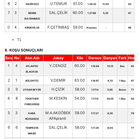
6
2
U.TEMUR
61.00
NAZİKO(2)
1.26.32
11,05
83
7
3
SAL.ÇELİK
60.00
BENİM
1.27.68
5,35
87
SULTANIM(3)
0
4
F.ÇETİNBAŞ
59.00
KIRSEVİL(4)
Koşmaz
-
98
TL
8. KOŞU SONUÇLARI
Sıra
No
Atın Adı
Jokey
Kilo
Derece
Ganyan
Fark
Hnd.
1
4
Y.CENGİZ
60.00
ATLANTIC
1.16.94
10,15
Baş
63
BLACK(4)
2
1
V.DEMİR
63.00
BÜLENT(1)
1.16.97
4,70
1 Boy
87
3
9
H.ÇİZİK
58.00
UYGAR BEY(9)
1.17.14
5,85
Burun
77
4
8
M.KESKİN
54.00
TOGETHER
1.17.15
26,55
1 Boy
64
FOREVER(8)
5
3
M.A.AKGÖBEK
58.00
KABA
1.17.27
6,30
79
APApranti
RÜZGAR(3)
6
6
SAL.ÇELİK
58.00
TEMPESTA
1.17.29
8,05
77
MIA(6)