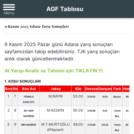
AGF Tablosu
9 Kasım 2025 Adana Yarış Sonuçları
9 Kasım 2025 Pazar günü Adana yarış sonuçları
sayfamızdan takip edebilirsiniz. TJK yarış sonuçları
anlık olarak güncellenmektedir.
At Yarışı Analiz ve Tahmin için TIKLAYIN !!!
1. KOŞU SONUÇLARI
Sıra
No
Atın Adı
Jokey
Kilo
Derece
Ganyan
Fark
Hnd.
1
7
M.BAYIR
53.00
FEMALE
2.19.83
4,05
Boyun
49
EAGLE(7)
2
8
M.KESKİN
50.00
MY SON
2.19.86
4,10
Yarım
42
NADİR(8)
Boy
3
9
M.T.MURTOĞLU
48.00
MR NADİR(9)
2.19.96
64,35
Yarım
40
APApranti
Boy