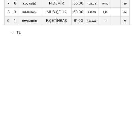
7
8
N.DEMİR
55.00
KOÇ ABİ(8)
1.28.08
16,80
59
8
3
MÜS.ÇELİK
60.00
KIRGINIM(3)
1.30.15
2,10
64
0
1
F.ÇETİNBAŞ
61.00
RAVENCO(1)
Koşmaz
-
71
TL