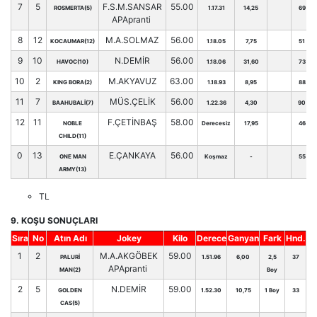
7
5
F.S.M.SANSAR
55.00
ROSMERTA(5)
1.17.31
14,25
69
APApranti
8
12
M.A.SOLMAZ
56.00
KOCAUMAR(12)
1.18.05
7,75
51
9
10
N.DEMİR
56.00
HAVOC(10)
1.18.06
31,60
73
10
2
M.AKYAVUZ
63.00
KING BORA(2)
1.18.93
8,95
88
11
7
MÜS.ÇELİK
56.00
BAAHUBALİ(7)
1.22.36
4,30
90
12
11
F.ÇETİNBAŞ
58.00
NOBLE
Derecesiz
17,95
46
CHILD(11)
0
13
E.ÇANKAYA
56.00
ONE MAN
Koşmaz
-
55
ARMY(13)
TL
9. KOŞU SONUÇLARI
Sıra
No
Atın Adı
Jokey
Kilo
Derece
Ganyan
Fark
Hnd.
1
2
M.A.AKGÖBEK
59.00
PALURİ
1.51.96
6,00
2,5
37
APApranti
MAN(2)
Boy
2
5
N.DEMİR
59.00
GOLDEN
1.52.30
10,75
1 Boy
33
CAS(5)