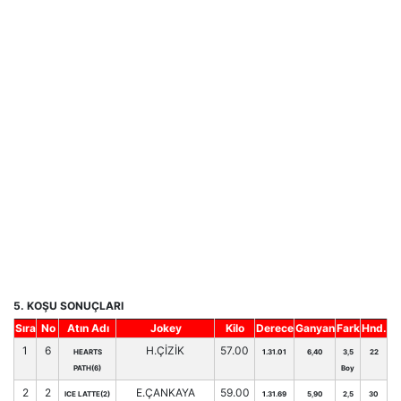
5. KOŞU SONUÇLARI
Sıra
No
Atın Adı
Jokey
Kilo
Derece
Ganyan
Fark
Hnd.
1
6
H.ÇİZİK
57.00
HEARTS
1.31.01
6,40
3,5
22
PATH(6)
Boy
2
2
E.ÇANKAYA
59.00
ICE LATTE(2)
1.31.69
5,90
2,5
30