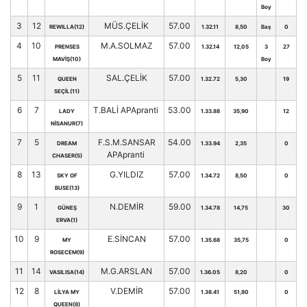
Boy
3
12
MÜS.ÇELİK
57.00
REWILLA(12)
1.32.11
8,50
Baş
0
4
10
M.A.SOLMAZ
57.00
PRENSES
1.32.14
12,05
3
27
MAVİŞ(10)
Boy
5
11
SAL.ÇELİK
57.00
QUEEN
1.32.72
5,30
19
SEÇİL(11)
6
7
T.BALİ APApranti
53.00
LADY
1.33.88
35,90
12
NİSANUR(7)
7
5
F.S.M.SANSAR
54.00
DREAM
1.33.94
2,35
0
APApranti
CHASER(5)
8
13
G.YILDIZ
57.00
SKY OF
1.34.72
8,50
0
BUSE(13)
9
1
N.DEMİR
59.00
GÜNEŞ
1.34.78
14,75
30
ERVA(1)
10
9
E.SİNCAN
57.00
MY
1.35.68
35,75
0
ROSECEM(9)
11
14
M.G.ARSLAN
57.00
VASILISA(14)
1.36.05
8,20
0
12
8
V.DEMİR
57.00
LİLYA MY
1.38.41
51,80
0
QUEEN(8)