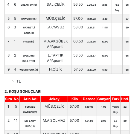
4
6
SAL.ÇELİK
56.50
DREAM ON(6)
2.20.08
2,85
6,5
56
Boy
5
5
MÜS.ÇELİK
57.00
HAWORTH(5)
2.21.22
4,40
57
6
3
İ.AKYAVUZ
58.00
GAYRETLİ
2.21.31
11,15
59
BABA(3)
7
1
M.A.AKGÖBEK
60.50
FREED(1)
2.25.36
13,90
68
APApranti
8
2
L.TAPTIK
58.50
SPEEDING
2.26.67
49,90
66
APApranti
BULLET(2)
9
4
H.ÇİZİK
57.50
WESTBROOK(4)
2.27.99
5,80
58
TL
2. KOŞU SONUÇLARI
Sıra
No
Atın Adı
Jokey
Kilo
Derece
Ganyan
Fark
Hnd.
1
5
MÜS.ÇELİK
57.00
FEMALE
1.30.95
1,95
Yarım
22
WARRIOR(5)
Boy
2
11
M.A.SOLMAZ
57.00
MY LADY
1.31.06
2,95
5,5
29
BUG(11)
Boy