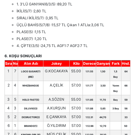
1. 3'LÜ GANYAN(6/3/5) :89,20 TL
İKİLİ(5/7) :2,60 TL
SIRALI İKİLİ(5/7) :3,95 TL
ÜÇLÜ BAHİS(5/7/8) :15,57 TL Çıkan 1 ATLla:3,06 TL
PLASE(5) :1,15 TL
PLASE(7) :1,20 TL
4. ÇİFTE(3/5) :24,75 TL AGF1:7 AGF2:7 TL
6. KOŞU SONUÇLARI
Sıra
No
Atın Adı
Jokey
Kilo
Derece
Ganyan
Fark
Hnd.
1
7
G.KOCAKAYA
55.00
LOCO SUGAR(7)
1.11.55
1,50
1,5
64
(IRE)
Boy
2
4
A.ÇELİK
57.00
WHIZBANG(4)
1.11.77
3,50
Yarım
66
Boy
3
5
A.SÖZEN
55.00
HOLD FAST(5)
1.11.85
11,70
Baş
59
4
3
A.KURŞUN
57.00
DILUVIO(3)
1.11.88
5,65
3 Boy
56
5
2
E.ÇANKAYA
57.00
DESRUCTOR(2)
1.12.31
44,70
33
6
1
Ö.YILDIRIM
57.00
BRANDO(1)
1.12.98
12,70
50
7
6
MÜS.ÇELİK
55.00
KINOWA GIRL(6)
1.13.50
30,10
35