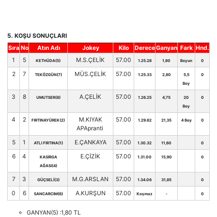
5. KOŞU SONUÇLARI
Sıra
No
Atın Adı
Jokey
Kilo
Derece
Ganyan
Fark
Hnd.
1
5
M.S.ÇELİK
57.00
KETHÜDA(5)
1.25.28
1,80
Boyun
0
2
7
MÜS.ÇELİK
57.00
TEKÖZGÜN(7)
1.25.33
2,80
5,5
0
Boy
3
8
A.ÇELİK
57.00
UMUTSER(8)
1.26.25
4,75
20
0
Boy
4
2
M.KIYAK
57.00
FIRTINAYÜREK(2)
1.29.62
21,35
4 Boy
0
APApranti
5
1
E.ÇANKAYA
57.00
ATLI FIRTINA(1)
1.30.32
11,60
0
6
4
E.ÇİZİK
57.00
KASIRGA
1.31.00
15,90
0
AĞASI(4)
7
3
M.G.ARSLAN
57.00
GÜÇSELİ(3)
1.34.06
31,85
0
0
6
A.KURŞUN
57.00
SANCARCIM(6)
Koşmaz
-
0
GANYAN(5) :1,80 TL