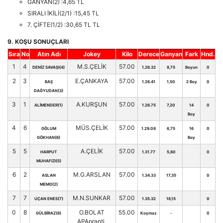
GANYAN(2) :4,65 TL
SIRALI İKİLİ(2/1) :15,45 TL
7. ÇİFTE(1/2) :30,65 TL TL
9. KOŞU SONUÇLARI
Sıra
No
Atın Adı
Jokey
Kilo
Derece
Ganyan
Fark
Hnd.
1
4
M.S.ÇELİK
57.00
DENİZ SAVAŞI(4)
1.26.32
8,75
Boyun
0
2
3
E.ÇANKAYA
57.00
BAŞ
1.26.41
1,50
2 Boy
0
DAĞYUDAN(3)
3
1
A.KURŞUN
57.00
ALİMENDER(1)
1.26.75
7,20
14
0
Boy
4
6
MÜS.ÇELİK
57.00
OĞLUM
1.29.08
6,75
16
0
GÖKHAN(6)
Boy
5
5
A.ÇELİK
57.00
HARPUT
1.31.77
5,80
0
MUHAFIZI(5)
6
2
M.G.ARSLAN
57.00
ASLAN
1.34.33
17,35
0
MEMO(2)
7
7
M.N.SUNKAR
57.00
UÇAN ENES(7)
1.35.32
18,15
0
0
8
O.BOLAT
55.00
GÜLBİRAZ(8)
Koşmaz
-
0
APApranti