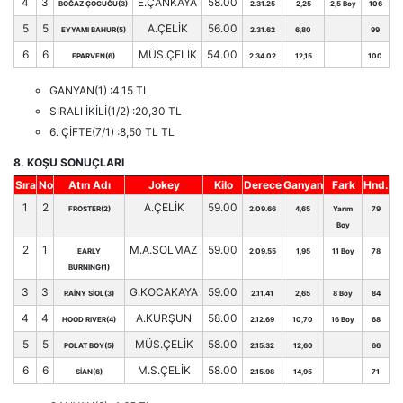
4
3
E.ÇANKAYA
58.00
BOĞAZ ÇOCUĞU(3)
2.31.25
2,25
2,5 Boy
106
5
5
A.ÇELİK
56.00
EYYAMI BAHUR(5)
2.31.62
6,80
99
6
6
MÜS.ÇELİK
54.00
EPARVEN(6)
2.34.02
12,15
100
GANYAN(1) :4,15 TL
SIRALI İKİLİ(1/2) :20,30 TL
6. ÇİFTE(7/1) :8,50 TL TL
8. KOŞU SONUÇLARI
Sıra
No
Atın Adı
Jokey
Kilo
Derece
Ganyan
Fark
Hnd.
1
2
A.ÇELİK
59.00
FROSTER(2)
2.09.66
4,65
Yarım
79
Boy
2
1
M.A.SOLMAZ
59.00
EARLY
2.09.55
1,95
11 Boy
78
BURNING(1)
3
3
G.KOCAKAYA
59.00
RAİNY SİOL(3)
2.11.41
2,65
8 Boy
84
4
4
A.KURŞUN
58.00
HOOD RIVER(4)
2.12.69
10,70
16 Boy
68
5
5
MÜS.ÇELİK
58.00
POLAT BOY(5)
2.15.32
12,60
66
6
6
M.S.ÇELİK
58.00
SİAN(6)
2.15.98
14,95
71