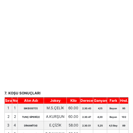
7. KOŞU SONUÇLARI
Sıra
No
Atın Adı
Jokey
Kilo
Derece
Ganyan
Fark
Hnd.
1
1
M.S.ÇELİK
60.00
SIKIDOST(1)
2.30.43
4,15
Boyun
95
2
2
A.KURŞUN
60.00
TUNÇ SİPERİ(2)
2.30.47
4,20
Boyun
102
3
4
E.ÇİZİK
58.00
DİNAMİT(4)
2.30.51
5,25
4,5 Boy
89