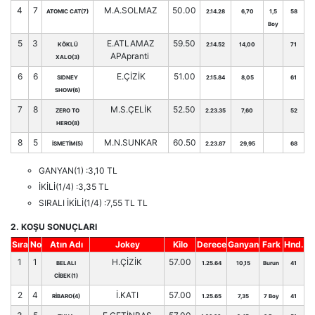
4
7
M.A.SOLMAZ
50.00
ATOMIC CAT(7)
2.14.28
6,70
1,5
58
Boy
5
3
E.ATLAMAZ
59.50
KÖKLÜ
2.14.52
14,00
71
APApranti
XALO(3)
6
6
E.ÇİZİK
51.00
SIDNEY
2.15.84
8,05
61
SHOW(6)
7
8
M.S.ÇELİK
52.50
ZERO TO
2.23.35
7,60
52
HERO(8)
8
5
M.N.SUNKAR
60.50
İSMETİM(5)
2.23.87
29,95
68
GANYAN(1) :3,10 TL
İKİLİ(1/4) :3,35 TL
SIRALI İKİLİ(1/4) :7,55 TL TL
2. KOŞU SONUÇLARI
Sıra
No
Atın Adı
Jokey
Kilo
Derece
Ganyan
Fark
Hnd.
1
1
H.ÇİZİK
57.00
BELALI
1.25.64
10,15
Burun
41
CİBEK(1)
2
4
İ.KATI
57.00
RİBARO(4)
1.25.65
7,35
7 Boy
41