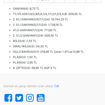
GANYAN(4) :8,75 TL
7'Lİ PLASE(1,6/3,8/5,6,7/4,7/1,2/1,2/3,4,8) :209,50 TL
2. 6'LI GANYAN(3/5/7/1/2/4) :16.744,25 TL
2. 5'Lİ GANYAN(5/7/1/2/4) :1.728,18 TL
4'LÜ GANYAN(7/1/2/4) :711,82 TL
2. 3'LÜ GANYAN(1/2/4) :508,50 TL
İKİLİ(3/4) :7,35 TL
SIRALI İKİLİ(4/3) :34,35 TL
ÜÇLÜ BAHİS(4/3/1) :218,66 TL Çıkan 1 ATLla:12,86 TL
PLASE(3) :1,30 TL
PLASE(4) :2,95 TL
8. ÇİFTE(2/4) :58,90 TL AGF:3 TL
Güncel at yarışı tahmin oran sitesi
TJK