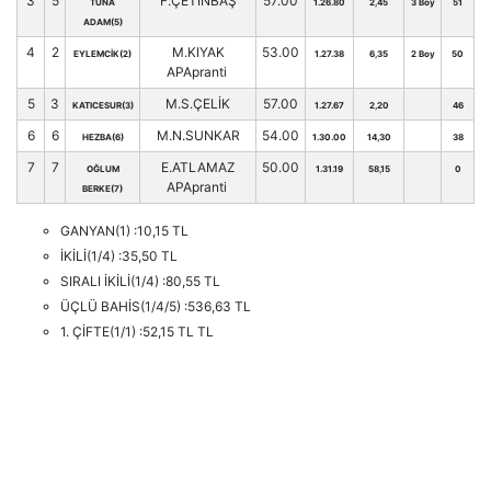
3
5
F.ÇETİNBAŞ
57.00
TUNA
1.26.80
2,45
3 Boy
51
ADAM(5)
4
2
M.KIYAK
53.00
EYLEMCİK(2)
1.27.38
6,35
2 Boy
50
APApranti
5
3
M.S.ÇELİK
57.00
KATICESUR(3)
1.27.67
2,20
46
6
6
M.N.SUNKAR
54.00
HEZBA(6)
1.30.00
14,30
38
7
7
E.ATLAMAZ
50.00
OĞLUM
1.31.19
58,15
0
APApranti
BERKE(7)
GANYAN(1) :10,15 TL
İKİLİ(1/4) :35,50 TL
SIRALI İKİLİ(1/4) :80,55 TL
ÜÇLÜ BAHİS(1/4/5) :536,63 TL
1. ÇİFTE(1/1) :52,15 TL TL