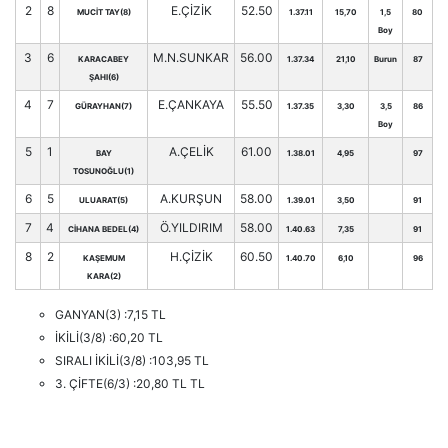
2
8
E.ÇİZİK
52.50
MUCİT TAY(8)
1.37.11
15,70
1,5
80
Boy
3
6
M.N.SUNKAR
56.00
KARACABEY
1.37.34
21,10
Burun
87
ŞAHI(6)
4
7
E.ÇANKAYA
55.50
GÜRAYHAN(7)
1.37.35
3,30
3,5
86
Boy
5
1
A.ÇELİK
61.00
BAY
1.38.01
4,95
97
TOSUNOĞLU(1)
6
5
A.KURŞUN
58.00
ULUARAT(5)
1.39.01
3,50
91
7
4
Ö.YILDIRIM
58.00
CİHANA BEDEL(4)
1.40.63
7,35
91
8
2
H.ÇİZİK
60.50
KAŞEMUM
1.40.70
6,10
96
KARA(2)
GANYAN(3) :7,15 TL
İKİLİ(3/8) :60,20 TL
SIRALI İKİLİ(3/8) :103,95 TL
3. ÇİFTE(6/3) :20,80 TL TL