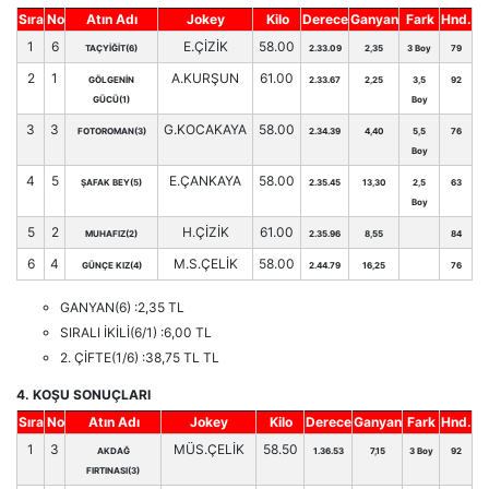
Sıra
No
Atın Adı
Jokey
Kilo
Derece
Ganyan
Fark
Hnd.
1
6
E.ÇİZİK
58.00
TAÇYİĞİT(6)
2.33.09
2,35
3 Boy
79
2
1
A.KURŞUN
61.00
GÖLGENİN
2.33.67
2,25
3,5
92
GÜCÜ(1)
Boy
3
3
G.KOCAKAYA
58.00
FOTOROMAN(3)
2.34.39
4,40
5,5
76
Boy
4
5
E.ÇANKAYA
58.00
ŞAFAK BEY(5)
2.35.45
13,30
2,5
63
Boy
5
2
H.ÇİZİK
61.00
MUHAFIZ(2)
2.35.96
8,55
84
6
4
M.S.ÇELİK
58.00
GÜNÇE KIZ(4)
2.44.79
16,25
76
GANYAN(6) :2,35 TL
SIRALI İKİLİ(6/1) :6,00 TL
2. ÇİFTE(1/6) :38,75 TL TL
4. KOŞU SONUÇLARI
Sıra
No
Atın Adı
Jokey
Kilo
Derece
Ganyan
Fark
Hnd.
1
3
MÜS.ÇELİK
58.50
AKDAĞ
1.36.53
7,15
3 Boy
92
FIRTINASI(3)