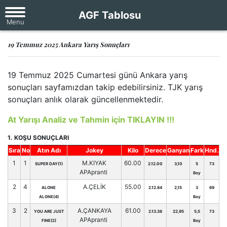
AGF Tablosu
19 Temmuz 2025 Ankara Yarış Sonuçları
19 Temmuz 2025 Cumartesi günü Ankara yarış
sonuçları sayfamızdan takip edebilirsiniz. TJK yarış
sonuçları anlık olarak güncellenmektedir.
At Yarışı Analiz ve Tahmin için TIKLAYIN !!!
1. KOŞU SONUÇLARI
Sıra
No
Atın Adı
Jokey
Kilo
Derece
Ganyan
Fark
Hnd.
1
1
M.KIYAK
60.00
SUPER DAY(1)
2.12.00
3,10
5
73
APApranti
Boy
2
4
A.ÇELİK
55.00
ALONE
2.12.84
2,15
3
69
ALONE(4)
Boy
3
2
A.ÇANKAYA
61.00
YOU ARE JUST
2.13.38
22,95
5,5
73
APApranti
FINE(2)
Boy