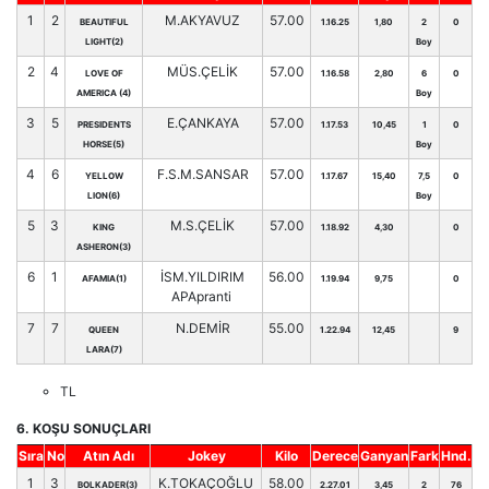
1
2
M.AKYAVUZ
57.00
BEAUTIFUL
1.16.25
1,80
2
0
LIGHT(2)
Boy
2
4
MÜS.ÇELİK
57.00
LOVE OF
1.16.58
2,80
6
0
AMERICA (4)
Boy
3
5
E.ÇANKAYA
57.00
PRESIDENTS
1.17.53
10,45
1
0
HORSE(5)
Boy
4
6
F.S.M.SANSAR
57.00
YELLOW
1.17.67
15,40
7,5
0
LION(6)
Boy
5
3
M.S.ÇELİK
57.00
KING
1.18.92
4,30
0
ASHERON(3)
6
1
İSM.YILDIRIM
56.00
AFAMIA(1)
1.19.94
9,75
0
APApranti
7
7
N.DEMİR
55.00
QUEEN
1.22.94
12,45
9
LARA(7)
TL
6. KOŞU SONUÇLARI
Sıra
No
Atın Adı
Jokey
Kilo
Derece
Ganyan
Fark
Hnd.
1
3
K.TOKAÇOĞLU
58.00
BOLKADER(3)
2.27.01
3,45
2
76