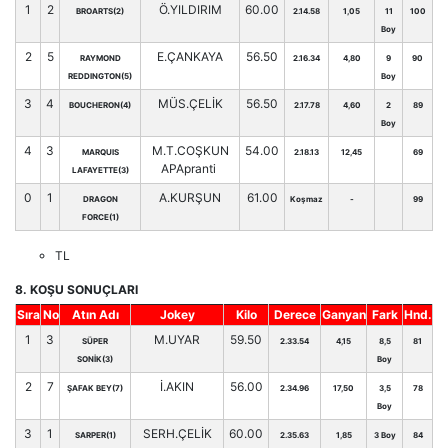
1
2
Ö.YILDIRIM
60.00
BROARTS(2)
2.14.58
1,05
11
100
Boy
2
5
E.ÇANKAYA
56.50
RAYMOND
2.16.34
4,80
9
90
REDDINGTON(5)
Boy
3
4
MÜS.ÇELİK
56.50
BOUCHERON(4)
2.17.78
4,60
2
89
Boy
4
3
M.T.COŞKUN
54.00
MARQUIS
2.18.13
12,45
69
APApranti
LAFAYETTE(3)
0
1
A.KURŞUN
61.00
DRAGON
Koşmaz
-
99
FORCE(1)
TL
8. KOŞU SONUÇLARI
Sıra
No
Atın Adı
Jokey
Kilo
Derece
Ganyan
Fark
Hnd.
1
3
M.UYAR
59.50
SÜPER
2.33.54
4,15
8,5
81
SONİK(3)
Boy
2
7
İ.AKIN
56.00
ŞAFAK BEY(7)
2.34.96
17,50
3,5
78
Boy
3
1
SERH.ÇELİK
60.00
SARPER(1)
2.35.63
1,85
3 Boy
84