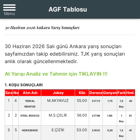
AGF Tablosu
30 Haziran 2026 Ankara Yarış Sonuçları
30 Haziran 2026 Salı günü Ankara yarış sonuçları
sayfamızdan takip edebilirsiniz. TJK yarış sonuçları
anlık olarak güncellenmektedir.
At Yarışı Analiz ve Tahmin için TIKLAYIN !!!
1. KOŞU SONUÇLARI
Sıra
No
Atın Adı
Jokey
Kilo
Derece
Ganyan
Fark
Hnd.
1
4
M.AKYAVUZ
55.00
TERCAL
2.17.73
1,75
1,5
42
NİHAT(4)
Boy
2
2
M.S.ÇELİK
56.00
STEEL ROCK(2)
2.17.96
1,90
1
61
Boy
3
5
E.ÇİZİK
53.00
HIZKESEN(5)
2.18.10
5,20
1,5
41
Boy