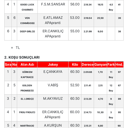
4
1
F.S.M.SANSAR
56.00
GOOD LUCK
2.18.34
16,15
4,5
41
CHARM(1)
Boy
5
6
E.ATLAMAZ
53.00
VEN
2.19.04
25,50
39
APApranti
CONMİGO(6)
6
3
ER.CANKILIÇ
55.00
DEEP GIRL(3)
2.21.99
9,00
38
APApranti
TL
2. KOŞU SONUÇLARI
Sıra
No
Atın Adı
Jokey
Kilo
Derece
Ganyan
Fark
Hnd.
1
3
E.ÇANKAYA
60.50
GÖRKEM
2.09.68
1,70
11
97
KAPTAN(3)
Boy
2
5
V.ABİŞ
52.50
GOLDEN
2.11.41
2,15
12
67
PROMISE(5)
Boy
3
2
M.AKYAVUZ
60.50
EL LORD(2)
2.13.29
4,70
9
89
Boy
4
1
ER.CANKILIÇ
60.00
FROU FROU(1)
2.14.73
10,30
3
95
APApranti
Boy
5
4
A.KURŞUN
60.50
MARTİNA(4)
2.15.31
6,80
90