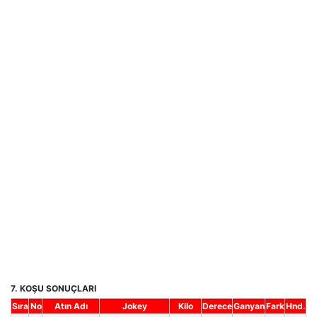
7. KOŞU SONUÇLARI
Sıra
No
Atın Adı
Jokey
Kilo
Derece
Ganyan
Fark
Hnd.