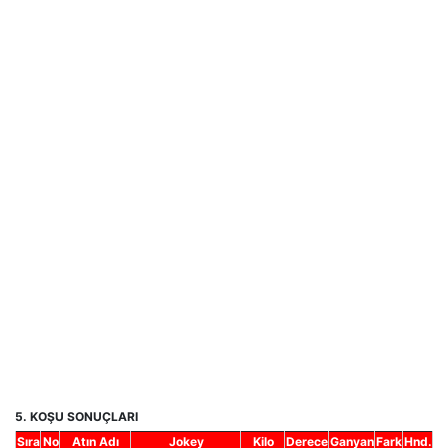
5. KOŞU SONUÇLARI
Sıra
No
Atın Adı
Jokey
Kilo
Derece
Ganyan
Fark
Hnd.