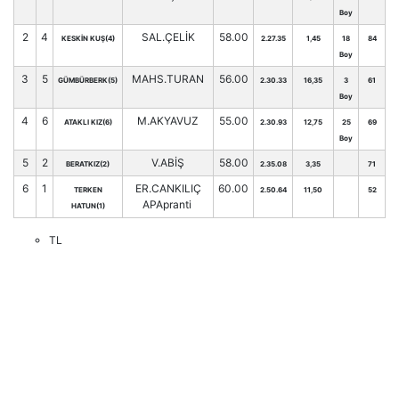
Boy
2
4
SAL.ÇELİK
58.00
KESKİN KUŞ(4)
2.27.35
1,45
18
84
Boy
3
5
MAHS.TURAN
56.00
GÜMBÜRBERK(5)
2.30.33
16,35
3
61
Boy
4
6
M.AKYAVUZ
55.00
ATAKLI KIZ(6)
2.30.93
12,75
25
69
Boy
5
2
V.ABİŞ
58.00
BERATKIZ(2)
2.35.08
3,35
71
6
1
ER.CANKILIÇ
60.00
TERKEN
2.50.64
11,50
52
APApranti
HATUN(1)
TL