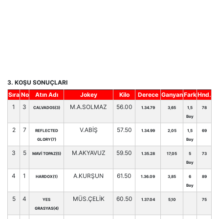
3. KOŞU SONUÇLARI
Sıra
No
Atın Adı
Jokey
Kilo
Derece
Ganyan
Fark
Hnd.
1
3
M.A.SOLMAZ
56.00
CALVADOS(3)
1.34.79
3,65
1,5
78
Boy
2
7
V.ABİŞ
57.50
REFLECTED
1.34.99
2,05
1,5
69
GLORY(7)
Boy
3
5
M.AKYAVUZ
59.50
MAVİ TOPAZ(5)
1.35.28
17,05
5
73
Boy
4
1
A.KURŞUN
61.50
HARDOX(1)
1.36.09
3,85
6
89
Boy
5
4
MÜS.ÇELİK
60.50
YES
1.37.04
5,10
75
GRASYAS(4)