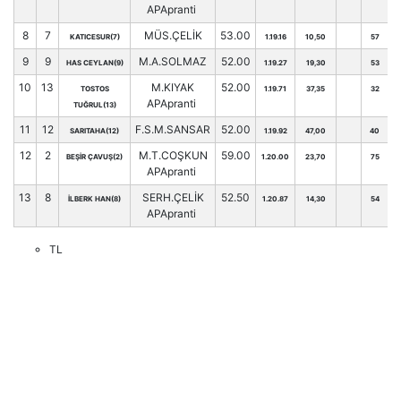
APApranti
8
7
MÜS.ÇELİK
53.00
KATICESUR(7)
1.19.16
10,50
57
9
9
M.A.SOLMAZ
52.00
HAS CEYLAN(9)
1.19.27
19,30
53
10
13
M.KIYAK
52.00
TOSTOS
1.19.71
37,35
32
APApranti
TUĞRUL(13)
11
12
F.S.M.SANSAR
52.00
SARITAHA(12)
1.19.92
47,00
40
12
2
M.T.COŞKUN
59.00
BEŞİR ÇAVUŞ(2)
1.20.00
23,70
75
APApranti
13
8
SERH.ÇELİK
52.50
İLBERK HAN(8)
1.20.87
14,30
54
APApranti
TL