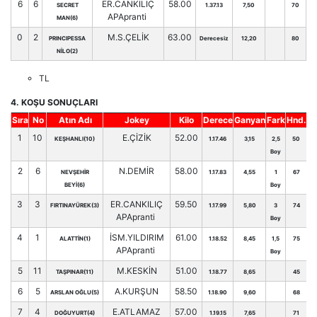
6
6
ER.CANKILIÇ
58.00
SECRET
1.37.13
7,50
70
APApranti
MAN(6)
0
2
M.S.ÇELİK
63.00
PRINCIPESSA
Derecesiz
12,20
80
NİLO(2)
TL
4. KOŞU SONUÇLARI
Sıra
No
Atın Adı
Jokey
Kilo
Derece
Ganyan
Fark
Hnd.
1
10
E.ÇİZİK
52.00
KEŞHANLI(10)
1.17.46
3,15
2,5
50
Boy
2
6
N.DEMİR
58.00
NEVŞEHİR
1.17.83
4,55
1
67
BEYİ(6)
Boy
3
3
ER.CANKILIÇ
59.50
FIRTINAYÜREK(3)
1.17.99
5,80
3
74
APApranti
Boy
4
1
İSM.YILDIRIM
61.00
ALATTİN(1)
1.18.52
8,45
1,5
75
APApranti
Boy
5
11
M.KESKİN
51.00
TAŞPINAR(11)
1.18.77
8,65
45
6
5
A.KURŞUN
58.50
ARSLAN OĞLU(5)
1.18.90
9,60
68
7
4
E.ATLAMAZ
57.00
DOĞUYURT(4)
1.19.15
7,65
71