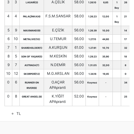
3
3
A.ÇELİK
58.00
LAGARİ(3)
1.26.10
6,65
1
26
Boy
4
4
F.S.M.SANSAR
58.00
PALAÇİNKA(4)
1.26.23
12,00
1
21
Boy
5
9
E.ÇİZİK
56.00
MAXIMAND(9)
1.26.39
10,00
14
6
10
U.TEMUR
56.00
METALIVE(10)
1.27.15
44,80
17
7
1
A.KURŞUN
61.00
SHAREHOLDER(1)
1.27.61
10,70
32
8
5
M.KESKİN
58.00
SON OF YAŞAR(5)
1.29.23
35,90
18
9
7
N.DEMİR
56.00
ASTRAEA(7)
1.31.05
32,00
8
10
12
M.G.ARSLAN
56.00
SKORPERİ(12)
1.34.16
19,45
0
0
6
O.AÇAR
56.00
RUNNER ON
Koşmaz
-
34
APApranti
RIVER(6)
0
8
K.YİĞİT
52.00
GREAT ANGEL(8)
Koşmaz
-
25
APApranti
TL