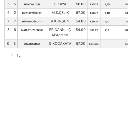
5
5
S.KAYA
56.00
HÜKÜMLÜ(5)
1.25.72
4,65
58
6
2
M.S.ÇELİK
57.00
BOZKIR YİĞİDİ(2)
1.26.77
9,40
51
7
7
A.KURŞUN
54.00
HİFANINOĞLU(7)
1.29.34
7,10
35
8
8
ER.CANKILIÇ
54.00
İNAN OTUZYEDİ(8)
1.30.26
7,10
34
APApranti
0
3
G.KOCAKAYA
57.00
ERBAŞKAN(3)
Koşmaz
-
57
TL