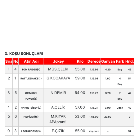
3. KOŞU SONUÇLARI
Sıra
No
Atın Adı
Jokey
Kilo
Derece
Ganyan
Fark
Hnd.
1
4
MÜS.ÇELİK
55.00
TOM RAIDER(4)
1.15.99
4,20
Baş
43
2
1
G.KOCAKAYA
59.00
RATTLESNAKE(1)
1.16.01
1,60
4
54
Boy
3
5
N.DEMİR
54.00
CRIMSON
1.16.72
9,20
7
42
POWER(5)
Boy
4
2
A.ÇELİK
57.00
HAYRETBİŞEY(2)
1.18.21
3,00
Uzak
49
5
6
M.KIYAK
53.00
HEP İLERİ(6)
1.56.00
29,80
0
APApranti
0
3
E.ÇİZİK
55.00
LEOPARDESS(3)
Koşmaz
-
51