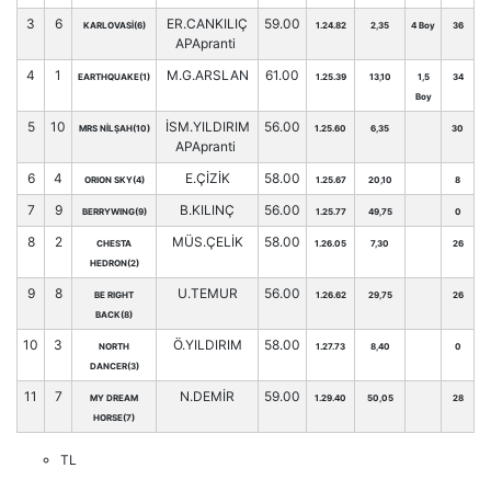
3
6
ER.CANKILIÇ
59.00
KARLOVASİ(6)
1.24.82
2,35
4 Boy
36
APApranti
4
1
M.G.ARSLAN
61.00
EARTHQUAKE(1)
1.25.39
13,10
1,5
34
Boy
5
10
İSM.YILDIRIM
56.00
MRS NİLŞAH(10)
1.25.60
6,35
30
APApranti
6
4
E.ÇİZİK
58.00
ORION SKY(4)
1.25.67
20,10
8
7
9
B.KILINÇ
56.00
BERRYWING(9)
1.25.77
49,75
0
8
2
MÜS.ÇELİK
58.00
CHESTA
1.26.05
7,30
26
HEDRON(2)
9
8
U.TEMUR
56.00
BE RIGHT
1.26.62
29,75
26
BACK(8)
10
3
Ö.YILDIRIM
58.00
NORTH
1.27.73
8,40
0
DANCER(3)
11
7
N.DEMİR
59.00
MY DREAM
1.29.40
50,05
28
HORSE(7)
TL