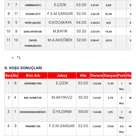
7
7
E.ÇİZİK
53.00
CİMİRİNGO(7)
2.41.61
6,80
53
8
11
F.S.M.SANSAR
52.00
GAZNELİ(11)
2.42.28
35,30
38
9
5
G.KOCAKAYA
54.00
FATİH ŞAH(5)
2.44.03
4,15
55
10
8
M.BAYIR
50.50
ŞAHLANTAY(8)
2.53.05
14,30
48
11
10
M.A.AKGÖBEK
52.00
ZAFER
2.56.47
42,15
39
YAĞMURU(10)
TL
6. KOŞU SONUÇLARI
Sıra
No
Atın Adı
Jokey
Kilo
Derece
Ganyan
Fark
Hnd.
1
6
E.ÇİZİK
53.00
GÖHERBEYİ(6)
1.23.68
11,45
1
40
Boy
2
4
M.AKYAVUZ
55.00
BAY AHMET(4)
1.23.81
3,70
5
46
Boy
3
1
Ö.YILDIRIM
59.00
DEDEMHAMZAREİS(1)
1.24.66
2,15
1
63
Boy
4
9
F.S.M.SANSAR
53.00
PARSIBEY(9)
1.24.82
17,00
5,5
40
Boy