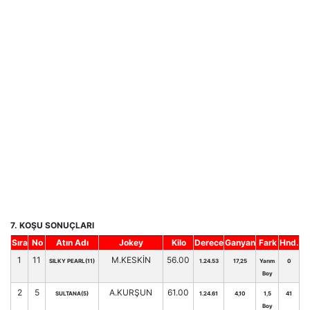
7. KOŞU SONUÇLARI
Sıra
No
Atın Adı
Jokey
Kilo
Derece
Ganyan
Fark
Hnd.
1
11
M.KESKİN
56.00
SILKY PEARL(11)
1.24.53
17,25
Yarım
0
Boy
2
5
A.KURŞUN
61.00
SULTANA(5)
1.24.61
4,10
1,5
41
Boy