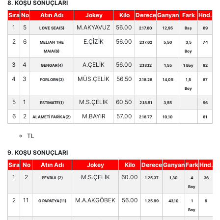
8. KOŞU SONUÇLARI
Sıra
No
Atın Adı
Jokey
Kilo
Derece
Ganyan
Fark
Hnd.
1
5
M.AKYAVUZ
56.00
LOVE SEA(5)
2.17.60
12,95
Baş
69
2
6
E.ÇİZİK
56.00
MELIAN THE
2.17.62
5,50
3,5
74
MAIA(6)
Boy
3
4
A.ÇELİK
56.00
GENGAR(4)
2.18.12
1,55
1 Boy
82
4
3
MÜS.ÇELİK
56.50
FORLORN(3)
2.18.28
14,05
1,5
87
Boy
5
1
M.S.ÇELİK
60.50
ESTIMATE(1)
2.18.51
3,55
96
6
2
M.BAYIR
57.00
ALAMETİ FARİKA(2)
2.18.77
10,10
61
TL
9. KOŞU SONUÇLARI
Sıra
No
Atın Adı
Jokey
Kilo
Derece
Ganyan
Fark
Hnd.
1
2
M.S.ÇELİK
60.00
PEVRUL(2)
1.25.37
1,30
4
36
Boy
2
11
M.A.AKGÖBEK
56.00
O PAPATYA(11)
1.25.99
43,10
1
9
Boy