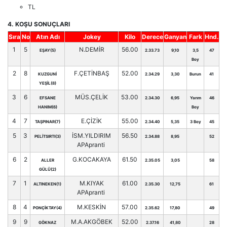
TL
4. KOŞU SONUÇLARI
Sıra
No
Atın Adı
Jokey
Kilo
Derece
Ganyan
Fark
Hnd.
1
5
N.DEMİR
56.00
EŞAY(5)
2.33.73
9,10
3,5
47
Boy
2
8
F.ÇETİNBAŞ
52.00
KUZGUNİ
2.34.29
3,30
Burun
41
YEŞİL(8)
3
6
MÜS.ÇELİK
53.00
EFSANE
2.34.30
6,95
Yarım
46
HANIM(6)
Boy
4
7
E.ÇİZİK
55.00
TAŞPINAR(7)
2.34.40
5,35
3 Boy
45
5
3
İSM.YILDIRIM
56.50
PELİTSIRTI(3)
2.34.88
8,95
52
APApranti
6
2
G.KOCAKAYA
61.50
ALLER
2.35.05
3,05
58
GÜLÜ(2)
7
1
M.KIYAK
61.00
ALTINEKEN(1)
2.35.30
12,75
61
APApranti
8
4
M.KESKİN
57.00
PONÇİKTAY(4)
2.35.62
17,80
49
9
9
M.A.AKGÖBEK
52.00
GÖKNAZ
2.37.16
41,80
28