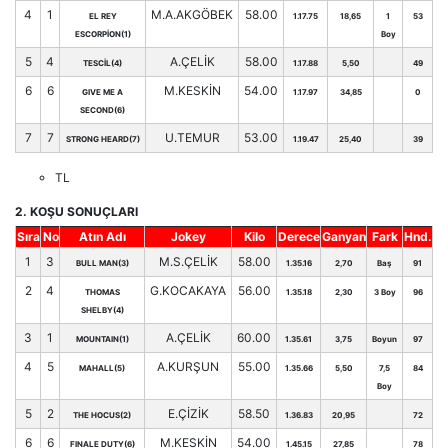
4
1
M.A.AKGÖBEK
58.00
EL REY
1.17.75
18,65
1
53
ESCORPİON(1)
Boy
5
4
A.ÇELİK
58.00
TESCİL(4)
1.17.88
5,50
49
6
6
M.KESKİN
54.00
GIVE ME A
1.17.97
34,85
0
SECOND(6)
7
7
U.TEMUR
53.00
STRONG HEARD(7)
1.19.47
25,40
39
TL
2. KOŞU SONUÇLARI
Sıra
No
Atın Adı
Jokey
Kilo
Derece
Ganyan
Fark
Hnd.
1
3
M.S.ÇELİK
58.00
BULL MAN(3)
1.35.16
2,70
Baş
91
2
4
G.KOCAKAYA
56.00
THOMAS
1.35.18
2,30
3 Boy
96
SHELBY(4)
3
1
A.ÇELİK
60.00
MOUNTAIN(1)
1.35.61
3,75
Boyun
97
4
5
A.KURŞUN
55.00
MAHALL(5)
1.35.66
5,50
7,5
84
Boy
5
2
E.ÇİZİK
58.50
THE HOCUS(2)
1.36.83
20,95
72
6
6
M.KESKİN
54.00
FINALE DUTY(6)
1.45.15
27,85
78