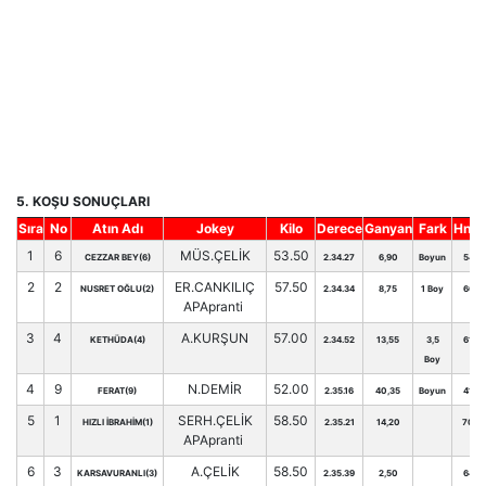
5. KOŞU SONUÇLARI
Sıra
No
Atın Adı
Jokey
Kilo
Derece
Ganyan
Fark
Hnd.
1
6
MÜS.ÇELİK
53.50
CEZZAR BEY(6)
2.34.27
6,90
Boyun
54
2
2
ER.CANKILIÇ
57.50
NUSRET OĞLU(2)
2.34.34
8,75
1 Boy
66
APApranti
3
4
A.KURŞUN
57.00
KETHÜDA(4)
2.34.52
13,55
3,5
61
Boy
4
9
N.DEMİR
52.00
FERAT(9)
2.35.16
40,35
Boyun
41
5
1
SERH.ÇELİK
58.50
HIZLI İBRAHİM(1)
2.35.21
14,20
70
APApranti
6
3
A.ÇELİK
58.50
KARSAVURANLI(3)
2.35.39
2,50
64