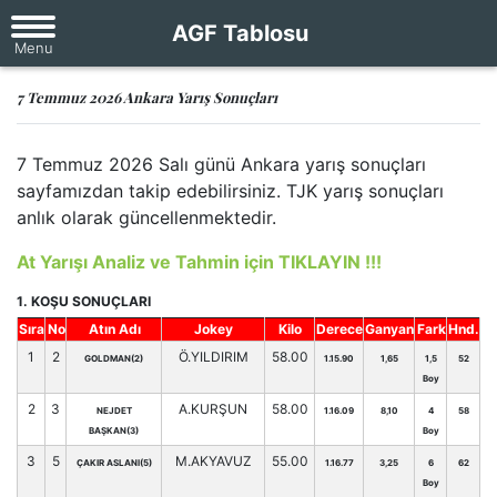
AGF Tablosu
7 Temmuz 2026 Ankara Yarış Sonuçları
7 Temmuz 2026 Salı günü Ankara yarış sonuçları
sayfamızdan takip edebilirsiniz. TJK yarış sonuçları
anlık olarak güncellenmektedir.
At Yarışı Analiz ve Tahmin için TIKLAYIN !!!
1. KOŞU SONUÇLARI
Sıra
No
Atın Adı
Jokey
Kilo
Derece
Ganyan
Fark
Hnd.
1
2
Ö.YILDIRIM
58.00
GOLDMAN(2)
1.15.90
1,65
1,5
52
Boy
2
3
A.KURŞUN
58.00
NEJDET
1.16.09
8,10
4
58
BAŞKAN(3)
Boy
3
5
M.AKYAVUZ
55.00
ÇAKIR ASLANI(5)
1.16.77
3,25
6
62
Boy