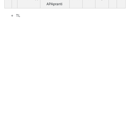
APApranti
TL