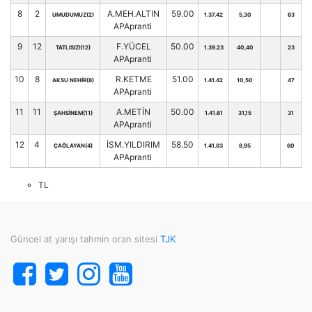
8
2
A.MEH.ALTIN
59.00
UMUDUMUZ(2)
1.37.42
5,30
63
APApranti
9
12
F.YÜCEL
50.00
TATLISIZI(12)
1.39.23
40,40
23
APApranti
10
8
R.KETME
51.00
AKSU NEHİR(8)
1.41.42
10,50
47
APApranti
11
11
A.METİN
50.00
ŞAHSİNEM(11)
1.41.61
31,15
31
APApranti
12
4
İSM.YILDIRIM
58.50
ÇAĞLAYAN(4)
1.41.83
8,95
60
APApranti
TL
Güncel at yarışı tahmin oran sitesi
TJK