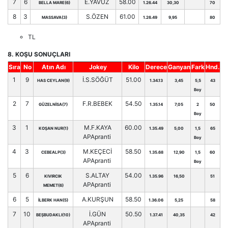
7
6
E.YAVUZ
58.00
BELLA MARE(6)
1.26.44
30,30
70
8
3
S.ÖZEN
61.00
MASSAVA(3)
1.26.49
9,95
80
TL
8. KOŞU SONUÇLARI
Sıra
No
Atın Adı
Jokey
Kilo
Derece
Ganyan
Fark
Hnd.
1
9
İ.S.SÖĞÜT
51.00
HAS CEYLAN(9)
1.34.13
3,45
5,5
43
Boy
2
7
F.R.BEBEK
54.50
GÜZELNİSA(7)
1.35.14
7,05
2
50
Boy
3
1
M.F.KAYA
60.00
KOŞAN NUR(1)
1.35.49
5,00
1,5
65
APApranti
Boy
4
3
M.KEÇECİ
58.50
CEBEALP(3)
1.35.68
12,90
1,5
60
APApranti
Boy
5
6
S.ALTAY
54.00
KIVIRCIK
1.35.96
16,50
51
APApranti
MEMET(6)
6
5
A.KURŞUN
58.50
İLBERK HAN(5)
1.36.06
5,25
58
7
10
İ.GÜN
50.50
BEŞBUDAKLI(10)
1.37.41
40,35
42
APApranti