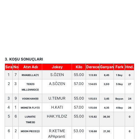
3. KOŞU SONUÇLARI
Sıra
No
Atın Adı
Jokey
Kilo
Derece
Ganyan
Fark
Hnd.
1
7
S.ÖZEN
55.00
RIVABELLA(7)
1.13.93
6,45
1 Boy
0
2
3
A.SÖZEN
57.00
TERZO
1.14.05
3,00
5 Boy
27
MILLENNIO(3)
3
9
U.TEMUR
55.00
VOOKHAN(9)
1.15.03
3,45
Boyun
24
4
1
H.KATI
57.00
MONETA FLY(1)
1.15.08
4,35
4 Boy
26
5
6
HAK.YILDIZ
55.00
LUNATIC
1.15.82
36,30
0
TIME(6)
6
2
R.KETME
53.00
MOON PIECE(2)
1.16.68
21,30
0
APApranti