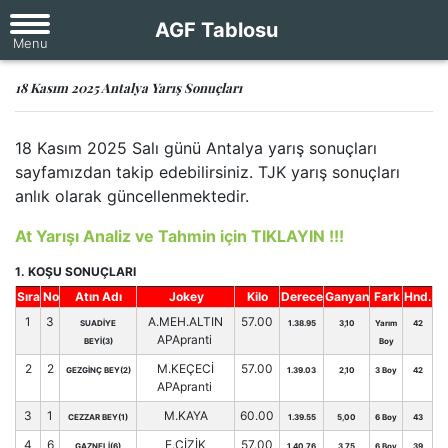
AGF Tablosu
18 Kasım 2025 Antalya Yarış Sonuçları
18 Kasım 2025 Salı günü Antalya yarış sonuçları
sayfamızdan takip edebilirsiniz. TJK yarış sonuçları
anlık olarak güncellenmektedir.
At Yarışı Analiz ve Tahmin için TIKLAYIN !!!
1. KOŞU SONUÇLARI
Sıra
No
Atın Adı
Jokey
Kilo
Derece
Ganyan
Fark
Hnd.
1
3
A.MEH.ALTIN
57.00
SUADİYE
1.38.95
3,10
Yarım
42
APApranti
BEYİ(3)
Boy
2
2
M.KEÇECİ
57.00
GEZGİNÇ BEY(2)
1.39.03
2,10
3 Boy
42
APApranti
3
1
M.KAYA
60.00
CEZZAR BEY(1)
1.39.55
5,00
6 Boy
43
4
6
E.ÇİZİK
57.00
GAZNELİ(6)
1.40.76
3,75
6 Boy
39