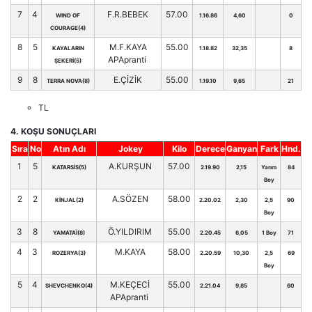
7
4
F.R.BEBEK
57.00
WIND OF
1.16.86
4,60
0
COURAGE(4)
8
5
M.F.KAYA
55.00
KAYALARIN
1.18.82
32,35
8
APApranti
ŞEKERİ(5)
9
8
E.ÇİZİK
55.00
TERRA NOVA(8)
1.19.10
9,65
21
TL
4. KOŞU SONUÇLARI
Sıra
No
Atın Adı
Jokey
Kilo
Derece
Ganyan
Fark
Hnd.
1
5
A.KURŞUN
57.00
KATARSİS(5)
2.19.90
2,15
Yarım
84
Boy
2
2
A.SÖZEN
58.00
KİNJAL(2)
2.20.02
2,30
2,5
90
Boy
3
8
Ö.YILDIRIM
55.00
YAMATAİ(8)
2.20.45
6,05
1 Boy
71
4
3
M.KAYA
58.00
ROZERYA(3)
2.20.59
10,30
2,5
69
Boy
5
4
M.KEÇECİ
55.00
SHEVCHENKO(4)
2.21.04
9,85
60
APApranti