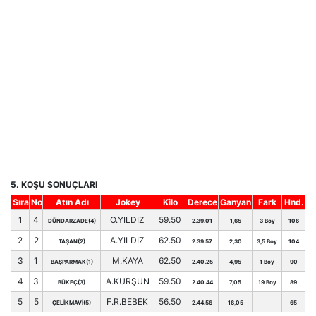
5. KOŞU SONUÇLARI
Sıra
No
Atın Adı
Jokey
Kilo
Derece
Ganyan
Fark
Hnd.
1
4
O.YILDIZ
59.50
DÜNDARZADE(4)
2.39.01
1,65
3 Boy
106
2
2
A.YILDIZ
62.50
TAŞAN(2)
2.39.57
2,30
3,5 Boy
104
3
1
M.KAYA
62.50
BAŞPARMAK(1)
2.40.25
4,95
1 Boy
90
4
3
A.KURŞUN
59.50
BÜKEÇ(3)
2.40.44
7,05
19 Boy
89
5
5
F.R.BEBEK
56.50
ÇELİKMAVİ(5)
2.44.56
16,05
65