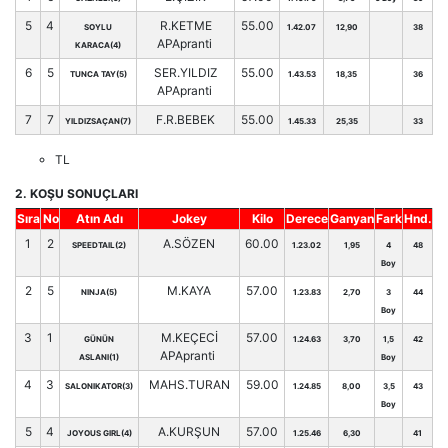
5
4
R.KETME
55.00
SOYLU
1.42.07
12,90
38
APApranti
KARACA(4)
6
5
SER.YILDIZ
55.00
TUNCA TAY(5)
1.43.53
18,35
36
APApranti
7
7
F.R.BEBEK
55.00
YILDIZSAÇAN(7)
1.45.33
25,35
33
TL
2. KOŞU SONUÇLARI
Sıra
No
Atın Adı
Jokey
Kilo
Derece
Ganyan
Fark
Hnd.
1
2
A.SÖZEN
60.00
SPEEDTAIL(2)
1.23.02
1,95
4
48
Boy
2
5
M.KAYA
57.00
NINJA(5)
1.23.83
2,70
3
44
Boy
3
1
M.KEÇECİ
57.00
GÜNÜN
1.24.63
3,70
1,5
42
APApranti
ASLANI(1)
Boy
4
3
MAHS.TURAN
59.00
SALONIKATOR(3)
1.24.85
8,00
3,5
43
Boy
5
4
A.KURŞUN
57.00
JOYOUS GIRL(4)
1.25.46
6,30
41