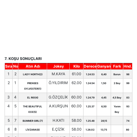
7. KOŞU SONUÇLARI
Sıra
No
Atın Adı
Jokey
Kilo
Derece
Ganyan
Fark
Hnd.
1
2
M.KAYA
61.00
LADY NORTH(2)
1.24.53
6,40
Burun
98
2
1
Ö.YILDIRIM
62.00
PRENSES
1.24.54
1,50
2 Boy
99
SYLVESTER(1)
3
4
G.ÖZÇELİK
60.00
EL RIO(4)
1.24.79
4,45
4,5 Boy
83
4
5
A.KURŞUN
60.00
THE BEAUTIFUL
1.25.37
6,50
Yarım
93
ECE(5)
Boy
5
7
H.KATI
58.00
BUMMER GIRL(7)
1.25.48
28,15
74
6
8
E.ÇİZİK
58.00
LİVZARA(8)
1.26.02
13,75
80