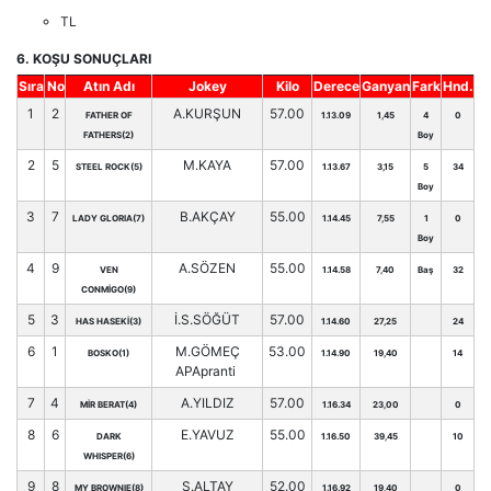
TL
6. KOŞU SONUÇLARI
Sıra
No
Atın Adı
Jokey
Kilo
Derece
Ganyan
Fark
Hnd.
1
2
A.KURŞUN
57.00
FATHER OF
1.13.09
1,45
4
0
FATHERS(2)
Boy
2
5
M.KAYA
57.00
STEEL ROCK(5)
1.13.67
3,15
5
34
Boy
3
7
B.AKÇAY
55.00
LADY GLORIA(7)
1.14.45
7,55
1
0
Boy
4
9
A.SÖZEN
55.00
VEN
1.14.58
7,40
Baş
32
CONMİGO(9)
5
3
İ.S.SÖĞÜT
57.00
HAS HASEKİ(3)
1.14.60
27,25
24
6
1
M.GÖMEÇ
53.00
BOSKO(1)
1.14.90
19,40
14
APApranti
7
4
A.YILDIZ
57.00
MİR BERAT(4)
1.16.34
23,00
0
8
6
E.YAVUZ
55.00
DARK
1.16.50
39,45
10
WHISPER(6)
9
8
S.ALTAY
52.00
MY BROWNIE(8)
1.16.92
19,40
0