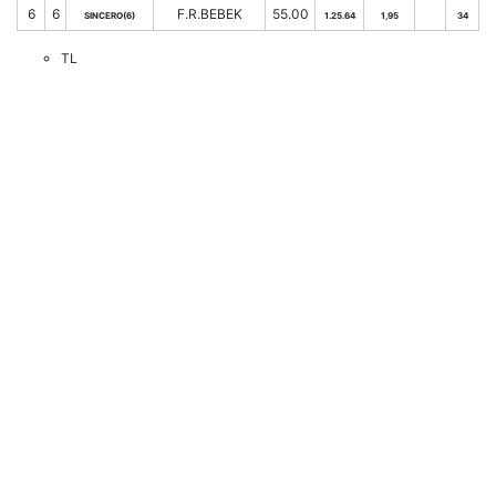
6
6
F.R.BEBEK
55.00
SINCERO(6)
1.25.64
1,95
34
TL