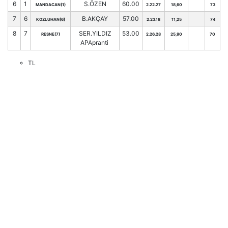
6
1
S.ÖZEN
60.00
MANDACAN(1)
2.22.27
18,60
73
7
6
B.AKÇAY
57.00
KOZLUHAN(6)
2.23.18
11,25
74
8
7
SER.YILDIZ
53.00
RESNE(7)
2.26.28
25,90
70
APApranti
TL