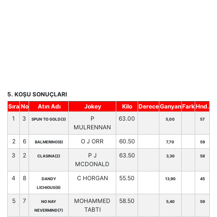
5. KOŞU SONUÇLARI
Sıra
No
Atın Adı
Jokey
Kilo
Derece
Ganyan
Fark
Hnd.
1
3
P
63.00
SPUN TO GOLD(3)
5,00
57
MULRENNAN
2
6
O J ORR
60.50
BALMERINO(6)
7,70
59
3
2
P J
63.50
CLASINA(2)
3,30
58
MCDONALD
4
8
C HORGAN
55.50
DANDY
13,90
45
LICHIOUS(8)
5
7
MOHAMMED
58.50
NO NAY
5,40
59
TABTI
NEVERMIND(7)