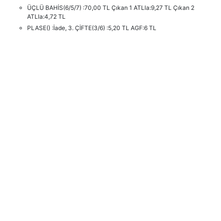
ÜÇLÜ BAHİS(6/5/7) :70,00 TL Çıkan 1 ATLla:9,27 TL Çıkan 2
ATLla:4,72 TL
PLASE() :İade, 3. ÇİFTE(3/6) :5,20 TL AGF:6 TL