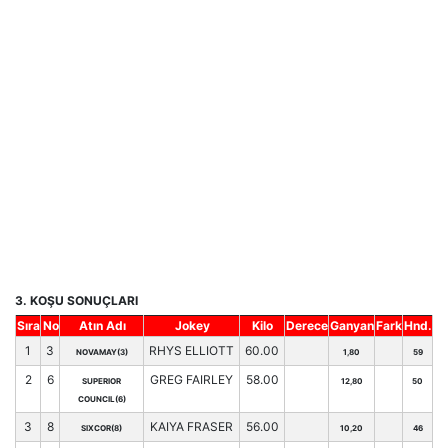
3. KOŞU SONUÇLARI
Sıra
No
Atın Adı
Jokey
Kilo
Derece
Ganyan
Fark
Hnd.
1
3
RHYS ELLIOTT
60.00
NOVAMAY(3)
1,80
59
2
6
GREG FAIRLEY
58.00
SUPERIOR
12,80
50
COUNCIL(6)
3
8
KAIYA FRASER
56.00
SIXCOR(8)
10,20
46