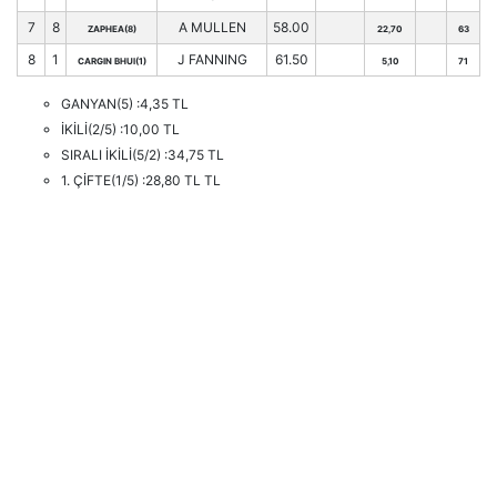
7
8
A MULLEN
58.00
ZAPHEA(8)
22,70
63
8
1
J FANNING
61.50
CARGIN BHUI(1)
5,10
71
GANYAN(5) :4,35 TL
İKİLİ(2/5) :10,00 TL
SIRALI İKİLİ(5/2) :34,75 TL
1. ÇİFTE(1/5) :28,80 TL TL