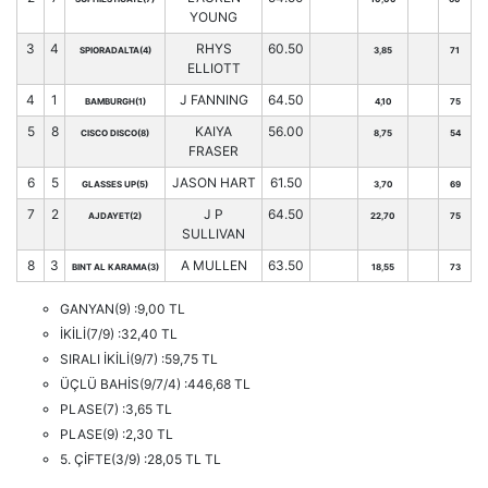
YOUNG
3
4
RHYS
60.50
SPIORADALTA(4)
3,85
71
ELLIOTT
4
1
J FANNING
64.50
BAMBURGH(1)
4,10
75
5
8
KAIYA
56.00
CISCO DISCO(8)
8,75
54
FRASER
6
5
JASON HART
61.50
GLASSES UP(5)
3,70
69
7
2
J P
64.50
AJDAYET(2)
22,70
75
SULLIVAN
8
3
A MULLEN
63.50
BINT AL KARAMA(3)
18,55
73
GANYAN(9) :9,00 TL
İKİLİ(7/9) :32,40 TL
SIRALI İKİLİ(9/7) :59,75 TL
ÜÇLÜ BAHİS(9/7/4) :446,68 TL
PLASE(7) :3,65 TL
PLASE(9) :2,30 TL
5. ÇİFTE(3/9) :28,05 TL TL