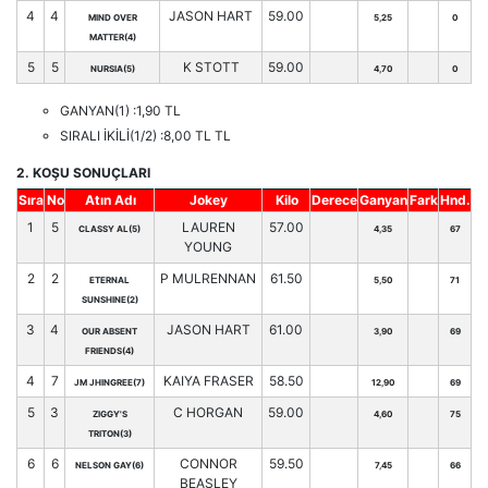
4
4
JASON HART
59.00
MIND OVER
5,25
0
MATTER(4)
5
5
K STOTT
59.00
NURSIA(5)
4,70
0
GANYAN(1) :1,90 TL
SIRALI İKİLİ(1/2) :8,00 TL TL
2. KOŞU SONUÇLARI
Sıra
No
Atın Adı
Jokey
Kilo
Derece
Ganyan
Fark
Hnd.
1
5
LAUREN
57.00
CLASSY AL(5)
4,35
67
YOUNG
2
2
P MULRENNAN
61.50
ETERNAL
5,50
71
SUNSHINE(2)
3
4
JASON HART
61.00
OUR ABSENT
3,90
69
FRIENDS(4)
4
7
KAIYA FRASER
58.50
JM JHINGREE(7)
12,90
69
5
3
C HORGAN
59.00
ZIGGY'S
4,60
75
TRITON(3)
6
6
CONNOR
59.50
NELSON GAY(6)
7,45
66
BEASLEY