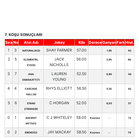
7. KOŞU SONUÇLARI
Sıra
No
Atın Adı
Jokey
Kilo
Derece
Ganyan
Fark
Hnd.
1
3
SHAY FARMER
57.00
NATURALIA(3)
1,95
63
2
5
JACK
56.00
ELEMENTAL
2,95
60
NICHOLLS
EYE(5)
3
7
LAUREN
52.50
ANA
6,90
56
YOUNG
EMARAATY(7)
4
4
RHYS ELLIOTT
56.50
CASCADE
5,35
62
HALL(4)
5
6
C HORGAN
52.00
STAND
6,05
57
STRONG(6)
0
1
C J WHITELEY
58.00
ANCIENT
Koşmaz
-
72
MYTH(1)
0
2
JAY MACKAY
58.50
EBENDI(2)
Koşmaz
-
70