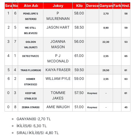
Sıra
No
Atın Adı
Jokey
Kilo
Derece
Ganyan
Fark
Hnd.
1
6
P
58.00
PENELOPE'S
2,70
58
MULRENNAN
SISTER(6)
2
5
JASON HART
58.50
WE STILL
8,90
59
BELIEVE(5)
3
7
JOANNA
56.00
GOLDEN
22,30
53
MASON
VALOUR(7)
4
1
P J
61.00
DETECTIVE(1)
2,55
65
MCDONALD
5
4
KAIYA FRASER
59.50
TRAIS FLUORS(4)
29,50
61
6
2
WILLIAM PYLE
59.00
HOMER
2,55
63
STOKES(2)
0
3
TOMMIE
57.50
KEEP ME
Koşmaz
-
61
JAKES
STABLE(3)
0
8
AMIE WAUGH
51.00
ZEBRA STAR(8)
Koşmaz
-
45
GANYAN(6) :2,70 TL
İKİLİ(5/6) :5,30 TL
SIRALI İKİLİ(6/5) :4,80 TL