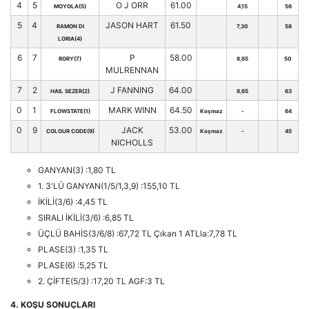
4
5
O J ORR
61.00
MOYOLA(5)
4,15
56
5
4
JASON HART
61.50
RAMON DI
7,30
58
LORIA(4)
6
7
P
58.00
RORY(7)
8,65
50
MULRENNAN
7
2
J FANNING
64.00
HAIL SEZER(2)
8,65
63
0
1
MARK WINN
64.50
FLOWSTATE(1)
Koşmaz
-
64
0
9
JACK
53.00
COLOUR CODE(9)
Koşmaz
-
45
NICHOLLS
GANYAN(3) :1,80 TL
1. 3'LÜ GANYAN(1/5/1,3,9) :155,10 TL
İKİLİ(3/6) :4,45 TL
SIRALI İKİLİ(3/6) :6,85 TL
ÜÇLÜ BAHİS(3/6/8) :67,72 TL Çıkan 1 ATLla:7,78 TL
PLASE(3) :1,35 TL
PLASE(6) :5,25 TL
2. ÇİFTE(5/3) :17,20 TL AGF:3 TL
4. KOŞU SONUÇLARI