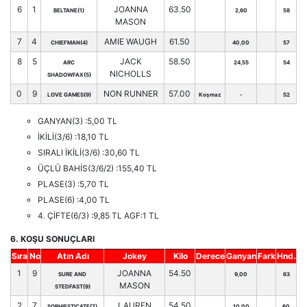
6
1
JOANNA
63.50
BELTANE(1)
2,60
58
MASON
7
4
AMIE WAUGH
61.50
CHIEFMAN(4)
40,00
57
8
5
JACK
58.50
ARC
24,55
54
NICHOLLS
SHADOWFAX(5)
0
9
NON RUNNER
57.00
LOVE GAMES(9)
Koşmaz
-
52
GANYAN(3) :5,00 TL
İKİLİ(3/6) :18,10 TL
SIRALI İKİLİ(3/6) :30,60 TL
ÜÇLÜ BAHİS(3/6/2) :155,40 TL
PLASE(3) :5,70 TL
PLASE(6) :4,00 TL
4. ÇİFTE(6/3) :9,85 TL AGF:1 TL
6. KOŞU SONUÇLARI
Sıra
No
Atın Adı
Jokey
Kilo
Derece
Ganyan
Fark
Hnd.
1
9
JOANNA
54.50
SURE AND
9,00
63
MASON
STEDFAST(9)
2
7
LAUREN
54.50
SOPHIESTICATE(7)
10,00
60