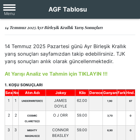
AGF Tablosu
14 Temmuz 2025 Ayr Birleşik Krallık Yarış Sonuçları
14 Temmuz 2025 Pazartesi günü Ayr Birleşik Krallık
yarış sonuçları sayfamızdan takip edebilirsiniz. TJK
yarış sonuçları anlık olarak güncellenmektedir.
At Yarışı Analiz ve Tahmin için TIKLAYIN !!!
1. KOŞU SONUÇLARI
Sıra
No
Atın Adı
Jokey
Kilo
Derece
Ganyan
Fark
Hnd.
1
1
JAMES
62.00
UNDERWRITER(1)
1,90
87
DOYLE
2
2
O J ORR
59.00
COSMIC
3,70
0
CLARETS(2)
3
3
CONNOR
59.00
MIGHTY
6,90
0
BEASLEY
MAGNUS(3)