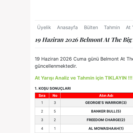
Üyelik
Anasayfa
Bülten
Tahmin
At 
19 Haziran 2026 Belmont At The Big
19 Haziran 2026 Cuma günü Belmont At The B
güncellenmektedir.
At Yarışı Analiz ve Tahmin için TIKLAYIN !!!
1. KOŞU SONUÇLARI
Sıra
No
Atın Adı
1
3
GEORGIE'S WARRIOR(3)
2
5
BANKER BULL(5)
3
2
FREEDOM CHARGE(2)
4
1
AL MOWASHAAH(1)