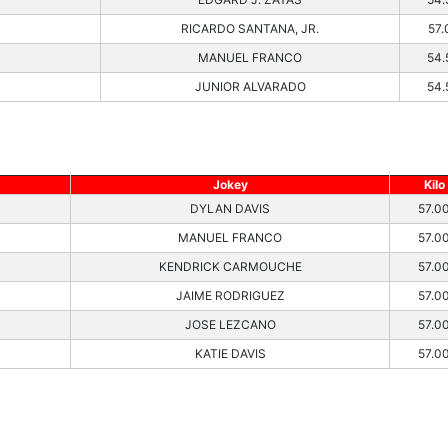
RICARDO SANTANA, JR.
57.
MANUEL FRANCO
54.
JUNIOR ALVARADO
54.
Jokey
Kilo
DYLAN DAVIS
57.0
MANUEL FRANCO
57.0
KENDRICK CARMOUCHE
57.0
JAIME RODRIGUEZ
57.0
JOSE LEZCANO
57.0
KATIE DAVIS
57.0