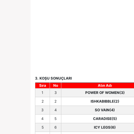
3. KOŞU SONUÇLARI
Sıra
No
Atın Adı
1
3
POWER OF WOMEN(3)
2
2
ISHKABIBBLE(2)
3
4
SO VAIN(4)
4
5
CARADISE(5)
5
6
ICY LEGS(6)