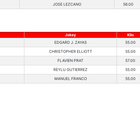
JOSE LEZCANO
56.00
Jokey
Kilo
EDGARD J. ZAYAS
55.00
CHRISTOPHER ELLIOTT
55.00
FLAVIEN PRAT
57.00
REYLU GUTIERREZ
55.00
MANUEL FRANCO
55.00