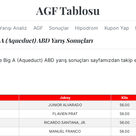
AGF Tablosu
Yarışı Analiz
AGF
Sonuçlar
Hipodrom
Kupon Yap
 A (Aqueduct) ABD Yarış Sonuçları
ig A (Aqueduct) ABD yarış sonuçları sayfamızdan takip edeb
Jokey
Kilo
JUNIOR ALVARADO
56.00
FLAVIEN PRAT
56.00
RICARDO SANTANA, JR.
56.00
MANUEL FRANCO
56.00