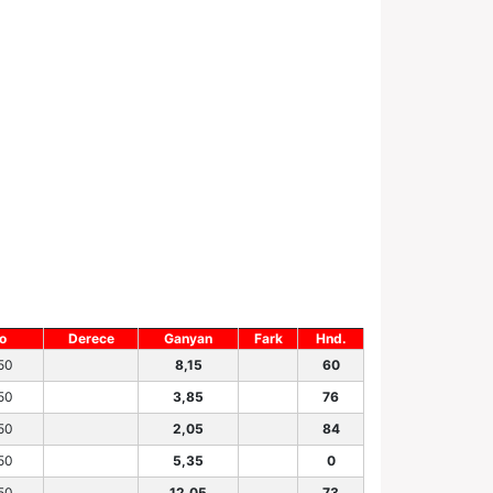
lo
Derece
Ganyan
Fark
Hnd.
50
8,15
60
50
3,85
76
50
2,05
84
50
5,35
0
50
12,05
73