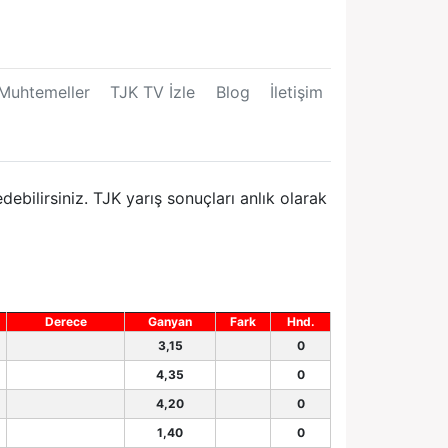
Muhtemeller
TJK TV İzle
Blog
İletişim
ilirsiniz. TJK yarış sonuçları anlık olarak
Derece
Ganyan
Fark
Hnd.
3,15
0
4,35
0
4,20
0
1,40
0