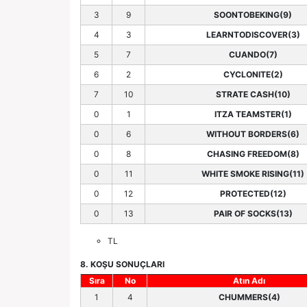
3
9
SOONTOBEKING(9)
4
3
LEARNTODISCOVER(3)
5
7
CUANDO(7)
6
2
CYCLONITE(2)
7
10
STRATE CASH(10)
0
1
ITZA TEAMSTER(1)
0
6
WITHOUT BORDERS(6)
0
8
CHASING FREEDOM(8)
0
11
WHITE SMOKE RISING(11)
0
12
PROTECTED(12)
0
13
PAIR OF SOCKS(13)
TL
8. KOŞU SONUÇLARI
Sıra
No
Atın Adı
1
4
CHUMMERS(4)