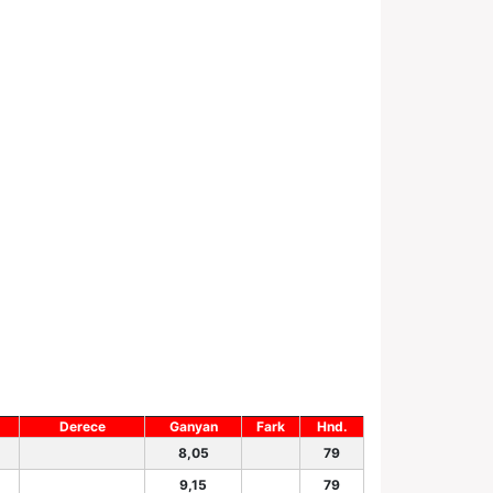
Derece
Ganyan
Fark
Hnd.
8,05
79
9,15
79