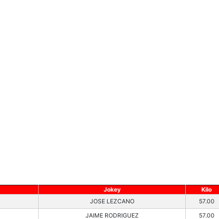
Jokey
Kilo
JOSE LEZCANO
57.00
JAIME RODRIGUEZ
57.00