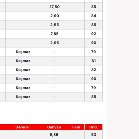
17,50
85
2,90
84
2,55
85
7,85
92
2,95
90
Koşmaz
-
79
Koşmaz
-
81
Koşmaz
-
82
Koşmaz
-
90
Koşmaz
-
79
Koşmaz
-
85
Derece
Ganyan
Fark
Hnd.
9,85
53