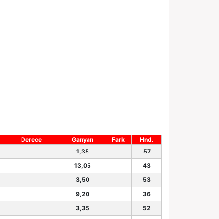
Derece
Ganyan
Fark
Hnd.
1,35
57
13,05
43
3,50
53
9,20
36
3,35
52