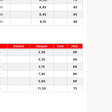
00
8,85
80
50
8,45
65
50
8,10
66
Derece
Ganyan
Fark
Hnd.
0
2,30
86
0
5,25
90
0
2,15
89
0
7,30
80
0
5,60
89
0
11,30
73