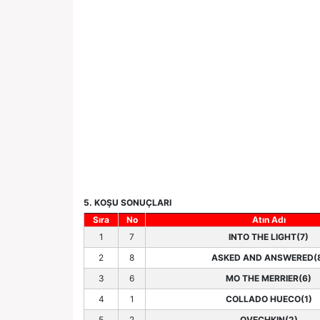
5. KOŞU SONUÇLARI
Sıra
No
Atın Adı
1
7
INTO THE LIGHT(7)
2
8
ASKED AND ANSWERED(
3
6
MO THE MERRIER(6)
4
1
COLLADO HUECO(1)
5
2
OVECHKIN(2)