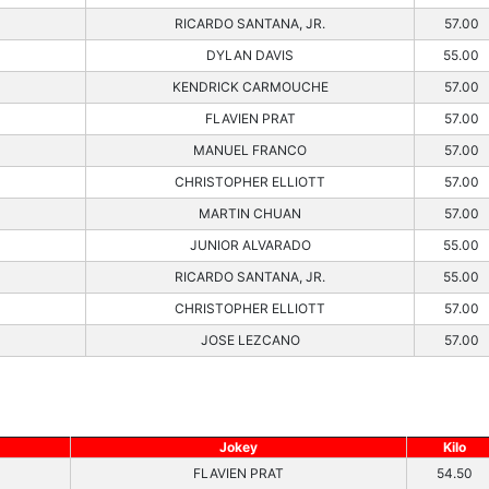
RICARDO SANTANA, JR.
57.00
DYLAN DAVIS
55.00
KENDRICK CARMOUCHE
57.00
FLAVIEN PRAT
57.00
MANUEL FRANCO
57.00
CHRISTOPHER ELLIOTT
57.00
MARTIN CHUAN
57.00
JUNIOR ALVARADO
55.00
RICARDO SANTANA, JR.
55.00
CHRISTOPHER ELLIOTT
57.00
JOSE LEZCANO
57.00
Jokey
Kilo
FLAVIEN PRAT
54.50