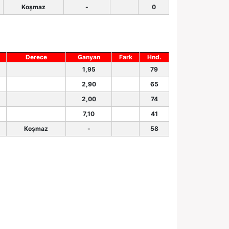
Koşmaz
-
0
Derece
Ganyan
Fark
Hnd.
1,95
79
2,90
65
2,00
74
7,10
41
Koşmaz
-
58