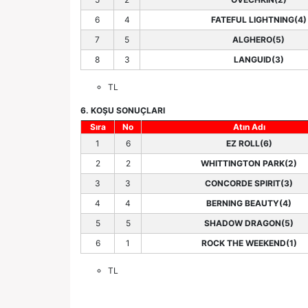
6
4
FATEFUL LIGHTNING(4)
7
5
ALGHERO(5)
8
3
LANGUID(3)
TL
6. KOŞU SONUÇLARI
Sıra
No
Atın Adı
1
6
EZ ROLL(6)
2
2
WHITTINGTON PARK(2)
3
3
CONCORDE SPIRIT(3)
4
4
BERNING BEAUTY(4)
5
5
SHADOW DRAGON(5)
6
1
ROCK THE WEEKEND(1)
TL