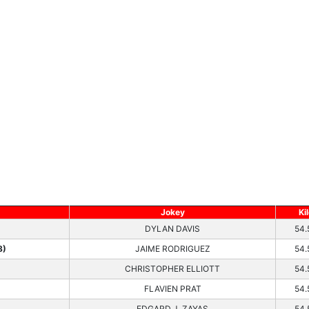
Jokey
Ki
DYLAN DAVIS
54.
8)
JAIME RODRIGUEZ
54.
CHRISTOPHER ELLIOTT
54.
FLAVIEN PRAT
54.
EDGARD J. ZAYAS
54.