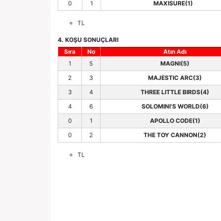
0
1
MAXISURE(1)
TL
4. KOŞU SONUÇLARI
Sıra
No
Atın Adı
1
5
MAGNI(5)
2
3
MAJESTIC ARC(3)
3
4
THREE LITTLE BIRDS(4)
4
6
SOLOMINI'S WORLD(6)
0
1
APOLLO CODE(1)
0
2
THE TOY CANNON(2)
TL