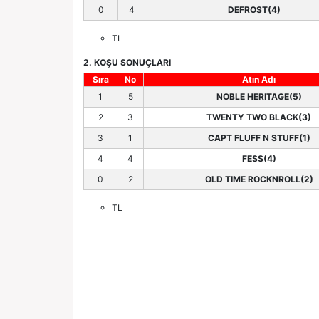
0
4
DEFROST(4)
TL
2. KOŞU SONUÇLARI
Sıra
No
Atın Adı
1
5
NOBLE HERITAGE(5)
2
3
TWENTY TWO BLACK(3)
3
1
CAPT FLUFF N STUFF(1)
4
4
FESS(4)
0
2
OLD TIME ROCKNROLL(2)
TL