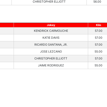
CHRISTOPHER ELLIOTT
56.00
Jokey
Kilo
KENDRICK CARMOUCHE
57.00
KATIE DAVIS
57.00
RICARDO SANTANA, JR.
57.00
JOSE LEZCANO
55.00
CHRISTOPHER ELLIOTT
57.00
JAIME RODRIGUEZ
55.00