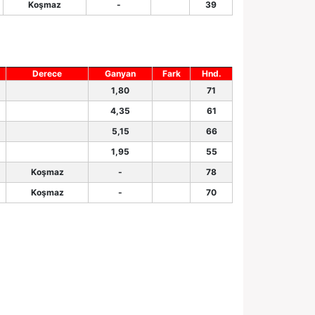
Koşmaz
-
39
Derece
Ganyan
Fark
Hnd.
1,80
71
4,35
61
5,15
66
1,95
55
Koşmaz
-
78
Koşmaz
-
70