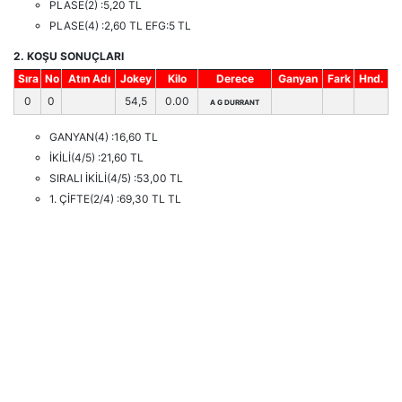
PLASE(2) :5,20 TL
PLASE(4) :2,60 TL EFG:5 TL
2. KOŞU SONUÇLARI
Sıra
No
Atın Adı
Jokey
Kilo
Derece
Ganyan
Fark
Hnd.
0
0
54,5
0.00
A G DURRANT
GANYAN(4) :16,60 TL
İKİLİ(4/5) :21,60 TL
SIRALI İKİLİ(4/5) :53,00 TL
1. ÇİFTE(2/4) :69,30 TL TL