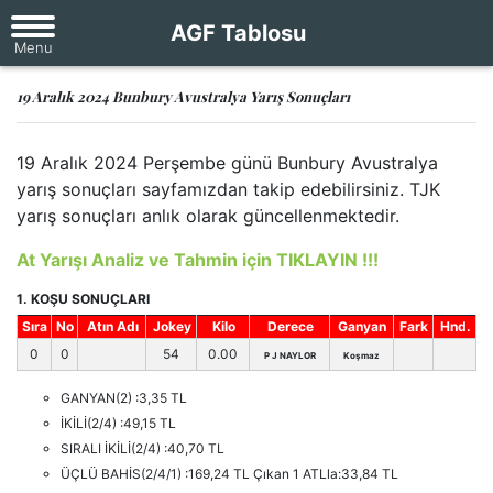
AGF Tablosu
19 Aralık 2024 Bunbury Avustralya Yarış Sonuçları
19 Aralık 2024 Perşembe günü Bunbury Avustralya
yarış sonuçları sayfamızdan takip edebilirsiniz. TJK
yarış sonuçları anlık olarak güncellenmektedir.
At Yarışı Analiz ve Tahmin için TIKLAYIN !!!
1. KOŞU SONUÇLARI
Sıra
No
Atın Adı
Jokey
Kilo
Derece
Ganyan
Fark
Hnd.
0
0
54
0.00
P J NAYLOR
Koşmaz
GANYAN(2) :3,35 TL
İKİLİ(2/4) :49,15 TL
SIRALI İKİLİ(2/4) :40,70 TL
ÜÇLÜ BAHİS(2/4/1) :169,24 TL Çıkan 1 ATLla:33,84 TL