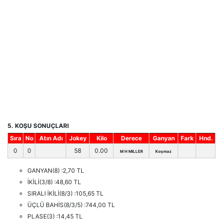
5. KOŞU SONUÇLARI
Sıra
No
Atın Adı
Jokey
Kilo
Derece
Ganyan
Fark
Hnd.
0
0
58
0.00
M H MILLER
Koşmaz
GANYAN(8) :2,70 TL
İKİLİ(3/8) :48,60 TL
SIRALI İKİLİ(8/3) :105,65 TL
ÜÇLÜ BAHİS(8/3/5) :744,00 TL
PLASE(3) :14,45 TL