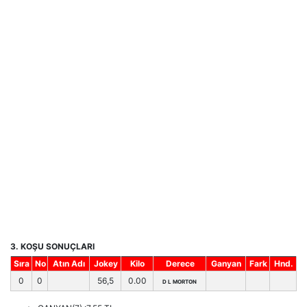
3. KOŞU SONUÇLARI
Sıra
No
Atın Adı
Jokey
Kilo
Derece
Ganyan
Fark
Hnd.
0
0
56,5
0.00
D L MORTON