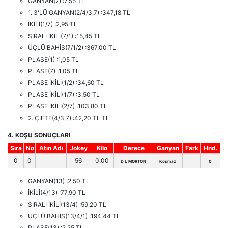
GANYAN(7) :7,55 TL
1. 3'LÜ GANYAN(2/4/3,7) :347,18 TL
İKİLİ(1/7) :2,95 TL
SIRALI İKİLİ(7/1) :15,45 TL
ÜÇLÜ BAHİS(7/1/2) :367,00 TL
PLASE(1) :1,05 TL
PLASE(7) :1,05 TL
PLASE İKİLİ(1/2) :34,60 TL
PLASE İKİLİ(1/7) :3,50 TL
PLASE İKİLİ(2/7) :103,80 TL
2. ÇİFTE(4/3,7) :42,20 TL TL
4. KOŞU SONUÇLARI
Sıra
No
Atın Adı
Jokey
Kilo
Derece
Ganyan
Fark
Hnd.
0
0
56
0.00
D L MORTON
Koşmaz
0
GANYAN(13) :2,50 TL
İKİLİ(4/13) :77,90 TL
SIRALI İKİLİ(13/4) :59,20 TL
ÜÇLÜ BAHİS(13/4/1) :194,44 TL
PLASE(13) :2,25 TL