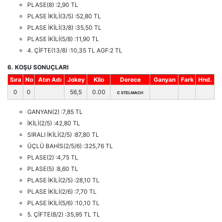
PLASE(8) :2,90 TL
PLASE İKİLİ(3/5) :52,80 TL
PLASE İKİLİ(3/8) :35,50 TL
PLASE İKİLİ(5/8) :11,90 TL
4. ÇİFTE(13/8) :10,35 TL AGF:2 TL
6. KOŞU SONUÇLARI
Sıra
No
Atın Adı
Jokey
Kilo
Derece
Ganyan
Fark
Hnd.
0
0
56,5
0.00
C STELMACH
GANYAN(2) :7,85 TL
İKİLİ(2/5) :42,80 TL
SIRALI İKİLİ(2/5) :87,80 TL
ÜÇLÜ BAHİS(2/5/6) :325,76 TL
PLASE(2) :4,75 TL
PLASE(5) :8,60 TL
PLASE İKİLİ(2/5) :28,10 TL
PLASE İKİLİ(2/6) :7,70 TL
PLASE İKİLİ(5/6) :10,10 TL
5. ÇİFTE(8/2) :35,95 TL TL