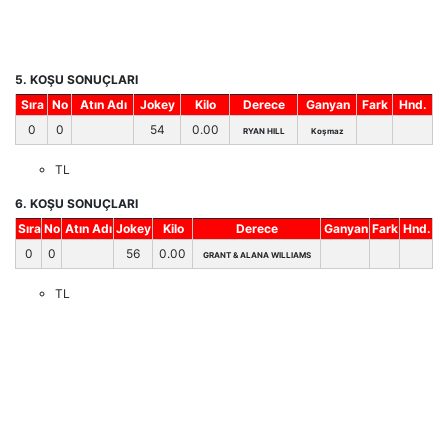
5. KOŞU SONUÇLARI
Sıra
No
Atın Adı
Jokey
Kilo
Derece
Ganyan
Fark
Hnd.
0
0
54
0.00
RYAN HILL
Koşmaz
TL
6. KOŞU SONUÇLARI
Sıra
No
Atın Adı
Jokey
Kilo
Derece
Ganyan
Fark
Hnd.
0
0
56
0.00
GRANT & ALANA WILLIAMS
TL