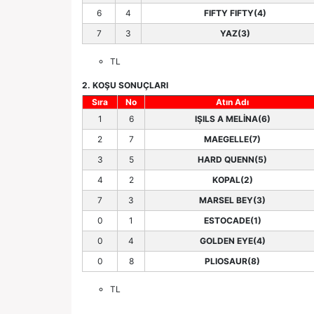
6
4
FIFTY FIFTY(4)
7
3
YAZ(3)
TL
2. KOŞU SONUÇLARI
Sıra
No
Atın Adı
1
6
IŞILS A MELİNA(6)
2
7
MAEGELLE(7)
3
5
HARD QUENN(5)
4
2
KOPAL(2)
7
3
MARSEL BEY(3)
0
1
ESTOCADE(1)
0
4
GOLDEN EYE(4)
0
8
PLIOSAUR(8)
TL