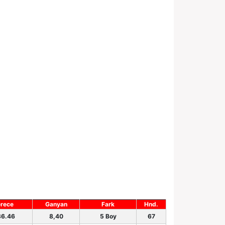
rece
Ganyan
Fark
Hnd.
36.46
8,40
5 Boy
67