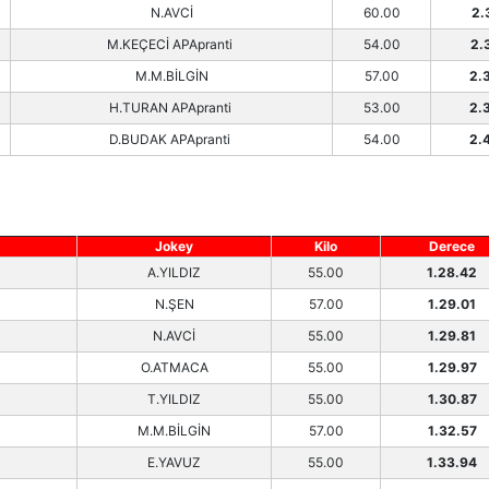
N.AVCİ
60.00
2.
M.KEÇECİ APApranti
54.00
2.
M.M.BİLGİN
57.00
2.
H.TURAN APApranti
53.00
2.
D.BUDAK APApranti
54.00
2.
Jokey
Kilo
Derece
A.YILDIZ
55.00
1.28.42
N.ŞEN
57.00
1.29.01
N.AVCİ
55.00
1.29.81
O.ATMACA
55.00
1.29.97
T.YILDIZ
55.00
1.30.87
M.M.BİLGİN
57.00
1.32.57
E.YAVUZ
55.00
1.33.94