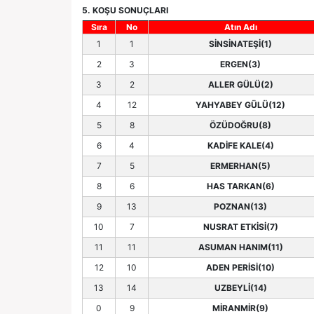
5. KOŞU SONUÇLARI
Sıra
No
Atın Adı
1
1
SİNSİNATEŞİ(1)
2
3
ERGEN(3)
3
2
ALLER GÜLÜ(2)
4
12
YAHYABEY GÜLÜ(12)
5
8
ÖZÜDOĞRU(8)
6
4
KADİFE KALE(4)
7
5
ERMERHAN(5)
8
6
HAS TARKAN(6)
9
13
POZNAN(13)
10
7
NUSRAT ETKİSİ(7)
11
11
ASUMAN HANIM(11)
12
10
ADEN PERİSİ(10)
13
14
UZBEYLİ(14)
0
9
MİRANMİR(9)