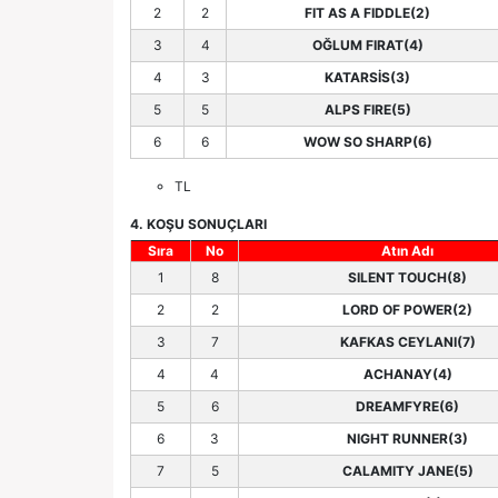
2
2
FIT AS A FIDDLE(2)
3
4
OĞLUM FIRAT(4)
4
3
KATARSİS(3)
5
5
ALPS FIRE(5)
6
6
WOW SO SHARP(6)
TL
4. KOŞU SONUÇLARI
Sıra
No
Atın Adı
1
8
SILENT TOUCH(8)
2
2
LORD OF POWER(2)
3
7
KAFKAS CEYLANI(7)
4
4
ACHANAY(4)
5
6
DREAMFYRE(6)
6
3
NIGHT RUNNER(3)
7
5
CALAMITY JANE(5)