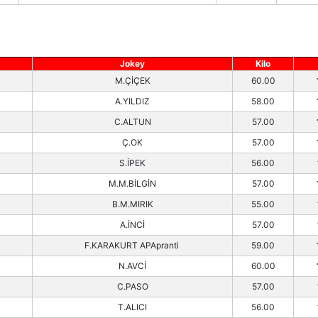
Jokey
Kilo
M.ÇİÇEK
60.00
A.YILDIZ
58.00
C.ALTUN
57.00
Ç.OK
57.00
S.İPEK
56.00
M.M.BİLGİN
57.00
B.M.MIRIK
55.00
A.İNCİ
57.00
F.KARAKURT APApranti
59.00
N.AVCİ
60.00
C.PASO
57.00
T.ALICI
56.00