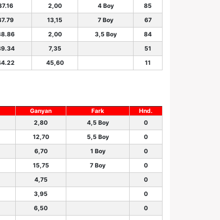
37.16
2,00
4 Boy
85
37.79
13,15
7 Boy
67
38.86
2,00
3,5 Boy
84
39.34
7,35
51
44.22
45,60
11
Ganyan
Fark
Hnd.
2,80
4,5 Boy
0
12,70
5,5 Boy
0
6,70
1 Boy
0
15,75
7 Boy
0
4,75
0
3,95
0
6,50
0