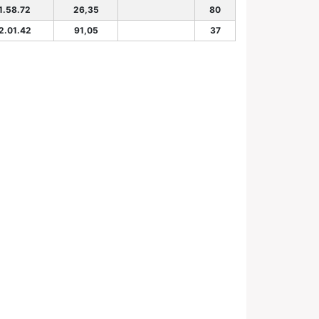
1.58.72
26,35
80
2.01.42
91,05
37