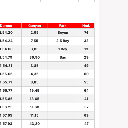
Derece
Ganyan
Fark
Hnd.
1.54.20
2,95
Boyun
74
1.54.24
7,55
2,5 Boy
33
1.54.66
3,85
1 Boy
13
1.54.79
36,90
Baş
29
1.54.81
3,85
49
1.55.06
4,35
60
1.55.71
3,85
55
1.55.77
19,45
64
1.55.86
18,05
41
1.56.25
11,60
57
1.57.65
11,15
69
1.57.93
43,80
47