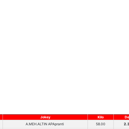
Jokey
Kilo
De
A.MEH.ALTIN APApranti
58.00
2.