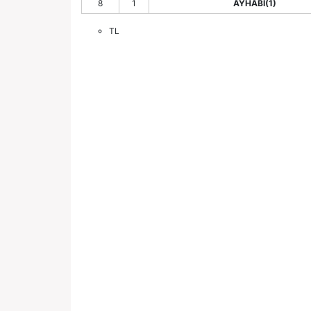
8
1
AYHABI(1)
TL