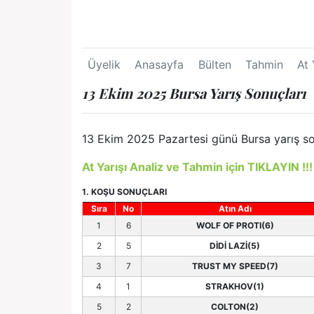
Üyelik
Anasayfa
Bülten
Tahmin
At 
13 Ekim 2025 Bursa Yarış Sonuçları
13 Ekim 2025 Pazartesi günü Bursa yarış son
At Yarışı Analiz ve Tahmin için TIKLAYIN !!!
1. KOŞU SONUÇLARI
Sıra
No
Atın Adı
1
6
WOLF OF PROTI(6)
2
5
DİDİ LAZİ(5)
3
7
TRUST MY SPEED(7)
4
1
STRAKHOV(1)
5
2
COLTON(2)