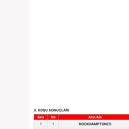
3. KOŞU SONUÇLARI
Sıra
No
Atın Adı
1
1
ROCKHAMPTON(1)