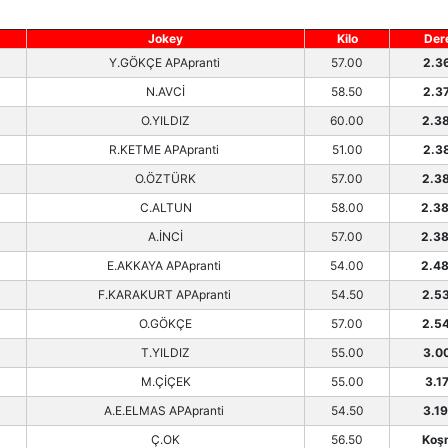
Jokey
Kilo
Der
Y.GÖKÇE APApranti
57.00
2.3
N.AVCİ
58.50
2.3
O.YILDIZ
60.00
2.3
R.KETME APApranti
51.00
2.3
O.ÖZTÜRK
57.00
2.3
C.ALTUN
58.00
2.3
A.İNCİ
57.00
2.3
E.AKKAYA APApranti
54.00
2.4
F.KARAKURT APApranti
54.50
2.5
O.GÖKÇE
57.00
2.5
T.YILDIZ
55.00
3.0
M.ÇİÇEK
55.00
3.17
A.E.ELMAS APApranti
54.50
3.1
Ç.OK
56.50
Koş