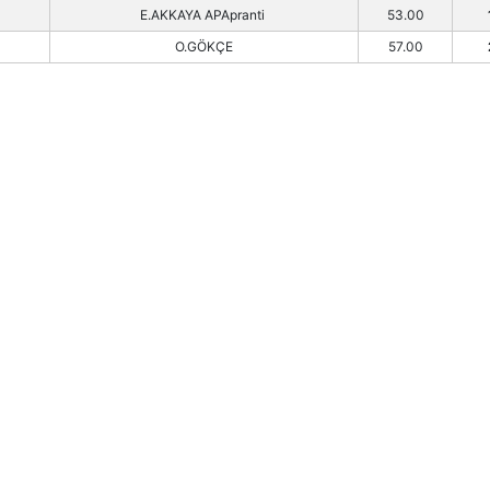
E.AKKAYA APApranti
53.00
O.GÖKÇE
57.00