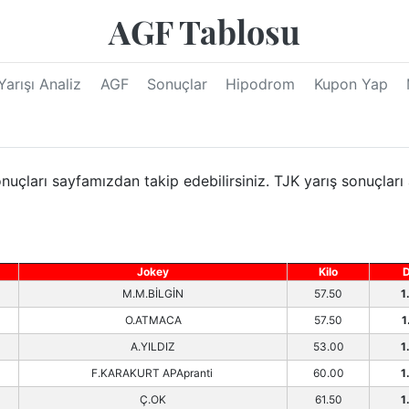
AGF Tablosu
Yarışı Analiz
AGF
Sonuçlar
Hipodrom
Kupon Yap
uçları sayfamızdan takip edebilirsiniz. TJK yarış sonuçları 
Jokey
Kilo
D
M.M.BİLGİN
57.50
1
O.ATMACA
57.50
1
A.YILDIZ
53.00
1
F.KARAKURT APApranti
60.00
1
Ç.OK
61.50
1