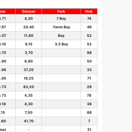
ece
Ganyan
Fark
Hnd.
6.71
4,30
7 Boy
74
7.97
20,40
Yarım Boy
48
8.07
11,60
Baş
52
8.10
9,15
3,5 Boy
52
8.75
3,70
98
8.90
8,80
50
8.98
37,20
33
8.05
19,25
71
3.73
83,20
28
4.73
4,35
78
0.18
4,30
38
.15
7,50
88
9.60
41,70
7
maz
-
31