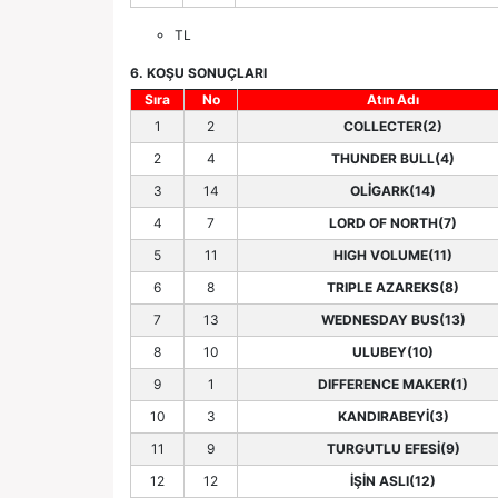
TL
6. KOŞU SONUÇLARI
Sıra
No
Atın Adı
1
2
COLLECTER(2)
2
4
THUNDER BULL(4)
3
14
OLİGARK(14)
4
7
LORD OF NORTH(7)
5
11
HIGH VOLUME(11)
6
8
TRIPLE AZAREKS(8)
7
13
WEDNESDAY BUS(13)
8
10
ULUBEY(10)
9
1
DIFFERENCE MAKER(1)
10
3
KANDIRABEYİ(3)
11
9
TURGUTLU EFESİ(9)
12
12
İŞİN ASLI(12)