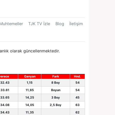
Muhtemeller
TJK TV İzle
Blog
İletişim
anlık olarak güncellenmektedir.
erece
Ganyan
Fark
Hnd.
.32.43
1,15
8 Boy
54
.33.61
11,65
Boyun
54
.33.65
14,25
3 Boy
45
.34.08
14,05
2,5 Boy
63
.34.43
11,35
62