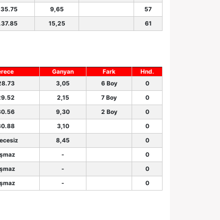
.35.75
9,65
57
.37.85
15,25
61
rece
Ganyan
Fark
Hnd.
28.73
3,05
6 Boy
0
29.52
2,15
7 Boy
0
30.56
9,30
2 Boy
0
30.88
3,10
0
ecesiz
8,45
0
şmaz
-
0
şmaz
-
0
şmaz
-
0