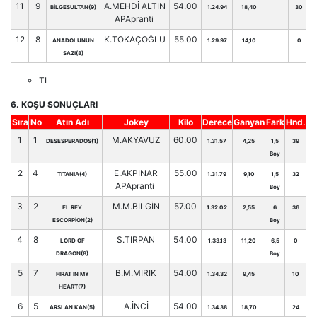
11
9
A.MEHDİ ALTIN
54.00
BİLGESULTAN(9)
1.24.94
18,40
30
APApranti
12
8
K.TOKAÇOĞLU
55.00
ANADOLUNUN
1.29.97
14,10
0
SAZI(8)
TL
6. KOŞU SONUÇLARI
Sıra
No
Atın Adı
Jokey
Kilo
Derece
Ganyan
Fark
Hnd.
1
1
M.AKYAVUZ
60.00
DESESPERADOS(1)
1.31.57
4,25
1,5
39
Boy
2
4
E.AKPINAR
55.00
TITANIA(4)
1.31.79
9,10
1,5
32
APApranti
Boy
3
2
M.M.BİLGİN
57.00
EL REY
1.32.02
2,55
6
36
ESCORPİON(2)
Boy
4
8
S.TIRPAN
54.00
LORD OF
1.33.13
11,20
6,5
0
DRAGON(8)
Boy
5
7
B.M.MIRIK
54.00
FIRAT IN MY
1.34.32
9,45
10
HEART(7)
6
5
A.İNCİ
54.00
ARSLAN KAN(5)
1.34.38
18,70
24