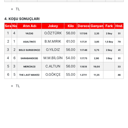
TL
4. KOŞU SONUÇLARI
Sıra
No
Atın Adı
Jokey
Kilo
Derece
Ganyan
Fark
Hnd.
1
4
O.ÖZTÜRK
56.00
YAZ(4)
1.17.06
2,35
2 Boy
51
2
1
B.M.MIRIK
61.00
ASALTIN(1)
1.17.31
3,85
1,5 Boy
79
3
2
O.YILDIZ
56.00
BOLD SURGEON(2)
1.17.48
5,75
2 Boy
41
4
6
M.M.BİLGİN
54.00
SARABANDE(6)
1.17.75
2,90
3 Boy
51
5
3
C.ALTUN
56.00
MERCİA(3)
1.18.18
19,00
33
6
5
O.GÖKÇE
55.00
THE LAST MAN(5)
1.27.11
11,25
46
TL