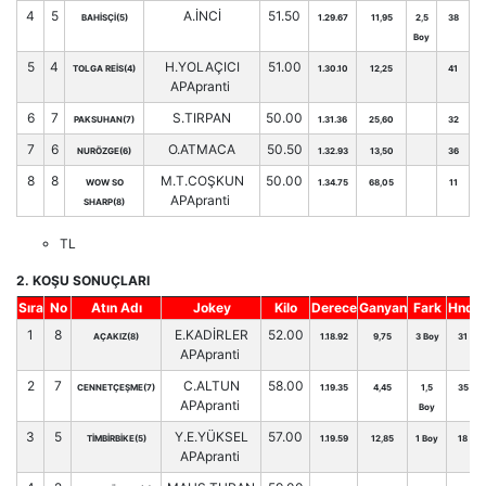
4
5
A.İNCİ
51.50
BAHİSÇİ(5)
1.29.67
11,95
2,5
38
Boy
5
4
H.YOLAÇICI
51.00
TOLGA REİS(4)
1.30.10
12,25
41
APApranti
6
7
S.TIRPAN
50.00
PAKSUHAN(7)
1.31.36
25,60
32
7
6
O.ATMACA
50.50
NURÖZGE(6)
1.32.93
13,50
36
8
8
M.T.COŞKUN
50.00
WOW SO
1.34.75
68,05
11
APApranti
SHARP(8)
TL
2. KOŞU SONUÇLARI
Sıra
No
Atın Adı
Jokey
Kilo
Derece
Ganyan
Fark
Hnd.
1
8
E.KADİRLER
52.00
AÇAKIZ(8)
1.18.92
9,75
3 Boy
31
APApranti
2
7
C.ALTUN
58.00
CENNETÇEŞME(7)
1.19.35
4,45
1,5
35
APApranti
Boy
3
5
Y.E.YÜKSEL
57.00
TİMBİRBİKE(5)
1.19.59
12,85
1 Boy
18
APApranti