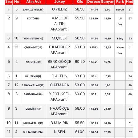
Sıra
No
Atın Adı
Jokey
Kilo
Derece
Ganyan
Fark
Hnd.
1
5
O.YILDIZ
58.50
BABA ZEYBEK(5)
1.54.76
3,50
Boyun
61
2
9
A.MEHDİ
55.50
EDİTÖR(9)
1.54.80
14,50
1,5
57
ALTIN
Boy
APApranti
3
10
M.ÇİÇEK
56.50
YENİSİSTEM(10)
1.54.99
16,30
1 Boy
53
4
13
E.KADİRLER
50.00
ÇİMENGÖZ(13)
1.55.13
29,35
Yarım
41
APApranti
Boy
5
2
BERK.GÖKÇE
60.50
NATUREL(2)
1.55.21
15,75
65
APApranti
6
1
C.ALTUN
63.00
ULUTEKİN(1)
1.55.41
10,15
66
7
12
O.ATMACA
53.00
SANCAKALAN(12)
1.55.68
4,80
50
8
8
Y.E.YÜKSEL
60.00
BANDIRMALI(8)
1.55.71
6,55
60
APApranti
9
3
HA.GÖKÇE
58.00
ÇERDİĞİN(3)
1.56.56
23,40
62
APApranti
10
11
B.M.MIRIK
55.50
MİR KARTALI(11)
1.56.79
31,90
51
11
4
N.ŞEN
61.00
SULTAN NENE(4)
1.57.04
12,95
62