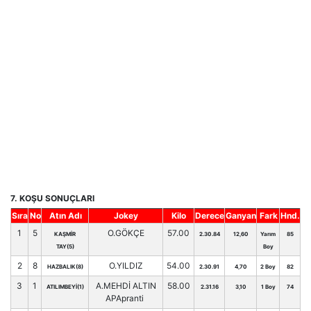
7. KOŞU SONUÇLARI
Sıra
No
Atın Adı
Jokey
Kilo
Derece
Ganyan
Fark
Hnd.
1
5
O.GÖKÇE
57.00
KAŞMİR
2.30.84
12,60
Yarım
85
TAY(5)
Boy
2
8
O.YILDIZ
54.00
HAZBALIK(8)
2.30.91
4,70
2 Boy
82
3
1
A.MEHDİ ALTIN
58.00
ATILIMBEYİ(1)
2.31.16
3,10
1 Boy
74
APApranti