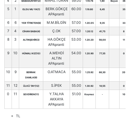
4
2
MAHS.TURAN
59.00
BABAGÜNTAY(2)
1.19.76
1,80
Boyun
36
5
1
BERK.GÖKÇE
60.00
OLDU MU YA(1)
1.19.80
6,45
35
APApranti
6
6
M.M.BİLGİN
57.00
YER TİTRETEN(6)
1.20.05
9,35
33
7
4
Ç.OK
57.00
CİHAN BABA(4)
1.20.12
41,75
8
8
3
HA.GÖKÇE
53.00
ALTINŞEHİR(3)
1.20.20
56,00
11
APApranti
9
10
A.MEHDİ
54.00
HÜMALI KIZ(10)
1.20.90
77,35
0
ALTIN
APApranti
10
9
O.ATMACA
55.00
BERRAK
1.25.92
68,30
20
DAMLA(9)
11
12
S.İPEK
55.00
ÜLKÜ TAY(12)
1.30.92
18,55
0
0
11
Y.TALHA
51.00
SEVDİREN(11)
Koşmaz
-
10
AKKAYA
APApranti
TL