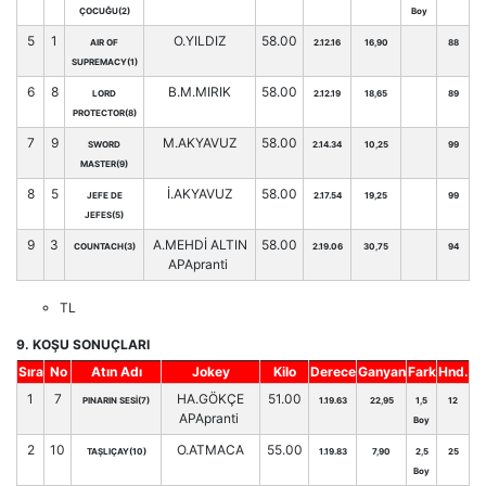
ÇOCUĞU(2)
Boy
5
1
O.YILDIZ
58.00
AIR OF
2.12.16
16,90
88
SUPREMACY(1)
6
8
B.M.MIRIK
58.00
LORD
2.12.19
18,65
89
PROTECTOR(8)
7
9
M.AKYAVUZ
58.00
SWORD
2.14.34
10,25
99
MASTER(9)
8
5
İ.AKYAVUZ
58.00
JEFE DE
2.17.54
19,25
99
JEFES(5)
9
3
A.MEHDİ ALTIN
58.00
COUNTACH(3)
2.19.06
30,75
94
APApranti
TL
9. KOŞU SONUÇLARI
Sıra
No
Atın Adı
Jokey
Kilo
Derece
Ganyan
Fark
Hnd.
1
7
HA.GÖKÇE
51.00
PINARIN SESİ(7)
1.19.63
22,95
1,5
12
APApranti
Boy
2
10
O.ATMACA
55.00
TAŞLIÇAY(10)
1.19.83
7,90
2,5
25
Boy