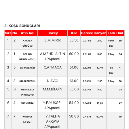
3. KOŞU SONUÇLARI
Sıra
No
Atın Adı
Jokey
Kilo
Derece
Ganyan
Fark
Hnd.
1
2
B.M.MIRIK
55.50
KAVALA
2.31.62
2,50
Yarım
50
GÜCÜ(2)
Boy
2
1
A.MEHDİ ALTIN
60.00
SOLİDO
2.31.69
5,60
8 Boy
54
APApranti
HERMANOS(1)
3
5
O.ATMACA
51.00
BIG MASAI(5)
2.32.95
12,40
1,5
41
Boy
4
3
N.AVCİ
61.00
STAIN FREE(3)
2.33.15
2,50
2 Boy
50
5
6
M.M.BİLGİN
55.00
MEKSİKALI
2.33.48
4,80
38
PROTEO(6)
6
4
Y.E.YÜKSEL
54.00
RODYUM(4)
2.34.24
15,75
47
APApranti
7
7
Y.TALHA
50.00
WIND OF
2.44.71
62,40
10
AKKAYA
LIFE(7)
APApranti