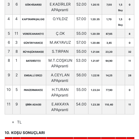
3
6
E.KADİRLER
52.00
GÖKHİSAR(6)
1.20.15
7,00
1,5
0
APApranti
Boy
4
4
O.YILDIZ
57.00
KAPTANPAŞALI(4)
1.20.35
1,70
1,5
0
Boy
5
11
Ç.OK
55.00
VERDİCANAN(11)
1.20.59
87,65
8
6
3
M.AKYAVUZ
57.00
GÜNTAYHAN(3)
1.20.66
3,45
0
7
8
S.TIRPAN
55.00
RÜYAŞÜKRAN(8)
1.21.84
23,20
32
8
1
M.T.COŞKUN
53.00
BATERİST(1)
1.21.97
94,90
11
APApranti
9
2
A.CEYLAN
56.00
EMSALLİ ER(2)
1.22.18
14,25
28
APApranti
10
5
H.TURAN
55.00
PANZERMAN(5)
1.23.24
77,90
0
APApranti
11
9
E.AKKAYA
54.00
ŞİRİN ADA(9)
1.23.38
110,40
11
APApranti
TL
10. KOŞU SONUÇLARI