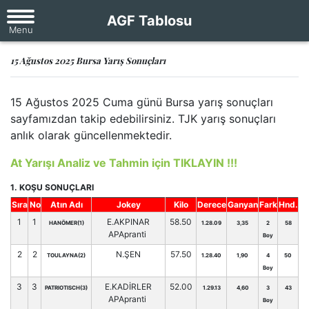
AGF Tablosu
15 Ağustos 2025 Bursa Yarış Sonuçları
15 Ağustos 2025 Cuma günü Bursa yarış sonuçları
sayfamızdan takip edebilirsiniz. TJK yarış sonuçları
anlık olarak güncellenmektedir.
At Yarışı Analiz ve Tahmin için TIKLAYIN !!!
1. KOŞU SONUÇLARI
Sıra
No
Atın Adı
Jokey
Kilo
Derece
Ganyan
Fark
Hnd.
1
1
E.AKPINAR
58.50
HANÖMER(1)
1.28.09
3,35
2
58
APApranti
Boy
2
2
N.ŞEN
57.50
TOULAYNA(2)
1.28.40
1,90
4
50
Boy
3
3
E.KADİRLER
52.00
PATRIOTISCH(3)
1.29.13
4,60
3
43
APApranti
Boy