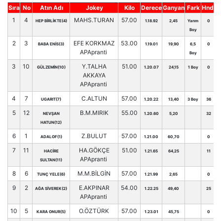
Sıra
No
Atın Adı
Jokey
Kilo
Derece
Ganyan
Fark
Hnd.
1
4
MAHS.TURAN
57.00
HEP BİRLİKTE(4)
1.18.92
2,45
Yarım
0
Boy
2
3
EFE KORKMAZ
53.00
BABA ENİS(3)
1.19.01
19,90
6,5
0
APApranti
Boy
3
10
Y.TALHA
51.00
GÜLZEMİN(10)
1.20.07
24,15
1 Boy
0
AKKAYA
APApranti
4
7
C.ALTUN
57.00
UGARIT(7)
1.20.22
13,40
3 Boy
36
5
12
B.M.MIRIK
55.00
NEVŞAN
1.20.60
5,20
32
HATUN(12)
6
1
Z.BULUT
57.00
ADALOF(1)
1.21.00
60,70
0
7
11
HA.GÖKÇE
51.00
HACİRE
1.21.65
64,25
11
APApranti
SULTAN(11)
8
6
M.M.BİLGİN
57.00
TUNÇ YELE(6)
1.21.99
2,65
0
9
2
E.AKPINAR
54.00
AĞA SİVEREK(2)
1.22.25
49,40
25
APApranti
10
5
O.ÖZTÜRK
57.00
KARA ONUR(5)
1.23.01
45,75
0