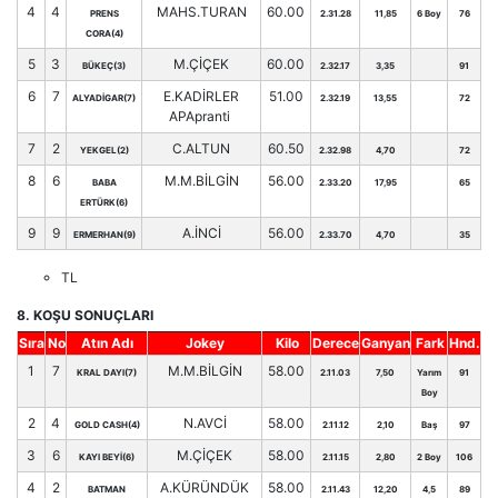
4
4
MAHS.TURAN
60.00
PRENS
2.31.28
11,85
6 Boy
76
CORA(4)
5
3
M.ÇİÇEK
60.00
BÜKEÇ(3)
2.32.17
3,35
91
6
7
E.KADİRLER
51.00
ALYADİGAR(7)
2.32.19
13,55
72
APApranti
7
2
C.ALTUN
60.50
YEKGEL(2)
2.32.98
4,70
72
8
6
M.M.BİLGİN
56.00
BABA
2.33.20
17,95
65
ERTÜRK(6)
9
9
A.İNCİ
56.00
ERMERHAN(9)
2.33.70
4,70
35
TL
8. KOŞU SONUÇLARI
Sıra
No
Atın Adı
Jokey
Kilo
Derece
Ganyan
Fark
Hnd.
1
7
M.M.BİLGİN
58.00
KRAL DAYI(7)
2.11.03
7,50
Yarım
91
Boy
2
4
N.AVCİ
58.00
GOLD CASH(4)
2.11.12
2,10
Baş
97
3
6
M.ÇİÇEK
58.00
KAYI BEYİ(6)
2.11.15
2,80
2 Boy
106
4
2
A.KÜRÜNDÜK
58.00
BATMAN
2.11.43
12,20
4,5
89