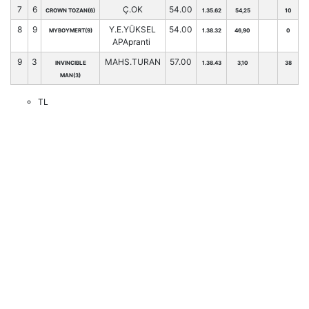
7
6
Ç.OK
54.00
CROWN TOZAN(6)
1.35.62
54,25
10
8
9
Y.E.YÜKSEL
54.00
MYBOYMERT(9)
1.38.32
46,90
0
APApranti
9
3
MAHS.TURAN
57.00
INVINCIBLE
1.38.43
3,10
38
MAN(3)
TL