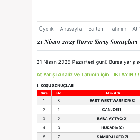
Üyelik
Anasayfa
Bülten
Tahmin
At 
21 Nisan 2025 Bursa Yarış Sonuçları
21 Nisan 2025 Pazartesi günü Bursa yarış so
At Yarışı Analiz ve Tahmin için TIKLAYIN !!!
1. KOŞU SONUÇLARI
Sıra
No
Atın Adı
1
3
EAST WEST WARRIOR(3)
2
1
CANJOE(1)
3
2
BABA AYTAÇ(2)
4
9
HUSARIA(9)
5
7
SAMURAI CEK(7)