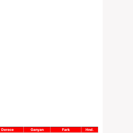
Derece
Ganyan
Fark
Hnd.