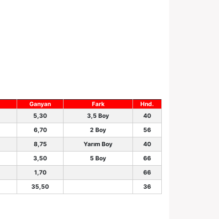
Ganyan
Fark
Hnd.
5,30
3,5 Boy
40
6,70
2 Boy
56
8,75
Yarım Boy
40
3,50
5 Boy
66
1,70
66
35,50
36