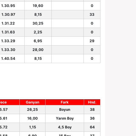
1.30.95
19,60
0
1.30.97
8,15
33
1.31.22
30,25
0
1.31.63
2,25
0
1.33.29
6,95
29
1.33.30
28,00
0
1.40.54
8,15
0
rece
Ganyan
Fark
Hnd.
5.57
26,25
Boyun
38
5.61
16,00
Yarım Boy
36
5.72
1,15
4,5 Boy
64
6.58
6,90
15 Boy
37