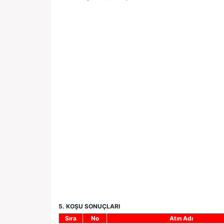
5. KOŞU SONUÇLARI
Sıra
No
Atın Adı