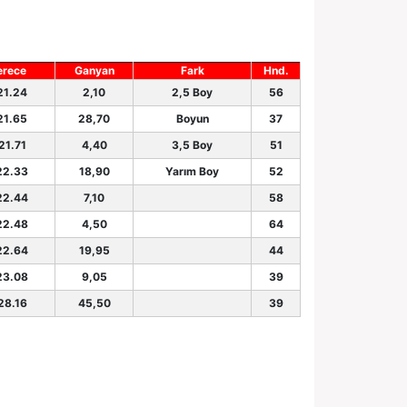
erece
Ganyan
Fark
Hnd.
21.24
2,10
2,5 Boy
56
21.65
28,70
Boyun
37
21.71
4,40
3,5 Boy
51
22.33
18,90
Yarım Boy
52
22.44
7,10
58
22.48
4,50
64
22.64
19,95
44
23.08
9,05
39
28.16
45,50
39