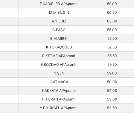
E.KADİRLER APApranti
59.00
M.M.BİLGİN
60.50
A.YILDIZ
63.00
C.PASO
55.00
B.M.MIRIK
55.50
K.TOKAÇOĞLU
62.50
R.KETME APApranti
55.50
E.BOZDAĞ APApranti
59.50
N.ŞEN
59.00
O.ATMACA
50.00
E.AKKAYA APApranti
54.00
H.TURAN APApranti
53.00
Y.E.YÜKSEL APApranti
53.50