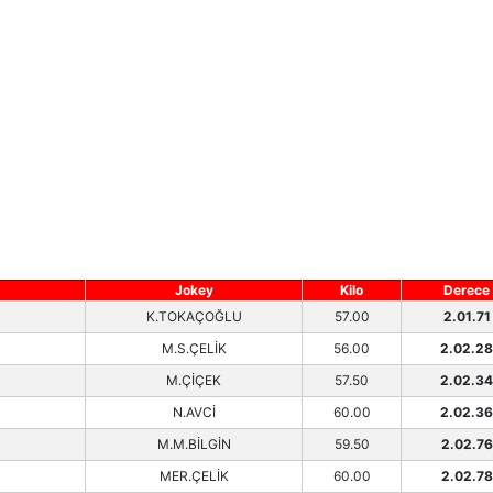
Jokey
Kilo
Derece
K.TOKAÇOĞLU
57.00
2.01.71
M.S.ÇELİK
56.00
2.02.28
M.ÇİÇEK
57.50
2.02.34
N.AVCİ
60.00
2.02.36
M.M.BİLGİN
59.50
2.02.76
MER.ÇELİK
60.00
2.02.78