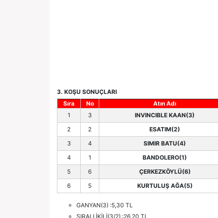
3. KOŞU SONUÇLARI
Sıra
No
Atın Adı
1
3
INVINCIBLE KAAN(3)
2
2
ESATIM(2)
3
4
SIMIR BATU(4)
4
1
BANDOLERO(1)
5
6
ÇERKEZKÖYLÜ(6)
6
5
KURTULUŞ AĞA(5)
GANYAN(3) :5,30 TL
SIRALI İKİLİ(3/2) :26,20 TL