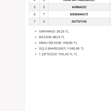
5
5
AHİMA(5)
6
7
SIZMANA(7)
7
4
GUTSY(4)
GANYAN(3) :26,25 TL
İKİLİ(3/6) :89,15 TL
SIRALI İKİLİ(3/6) :359,80 TL
ÜÇLÜ BAHİS(3/6/1) :1.060,60 TL
1. ÇİFTE(3/3) :700,45 TL TL