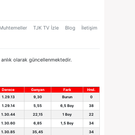
Muhtemeller
TJK TV İzle
Blog
İletişim
 anlık olarak güncellenmektedir.
Derece
Ganyan
Fark
Hnd.
1.29.13
9,30
Burun
0
1.29.14
5,55
6,5 Boy
38
1.30.44
22,15
1 Boy
22
1.30.60
6,85
1,5 Boy
34
1.30.85
35,45
34