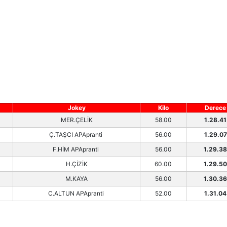
Jokey
Kilo
Derece
MER.ÇELİK
58.00
1.28.41
Ç.TAŞCI APApranti
56.00
1.29.07
F.HİM APApranti
56.00
1.29.38
H.ÇİZİK
60.00
1.29.50
M.KAYA
56.00
1.30.36
C.ALTUN APApranti
52.00
1.31.04