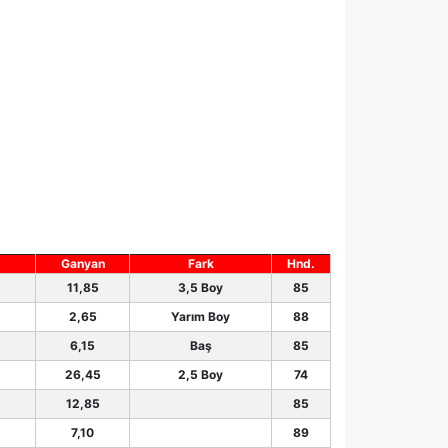
Ganyan
Fark
Hnd.
11,85
3,5 Boy
85
2,65
Yarım Boy
88
6,15
Baş
85
26,45
2,5 Boy
74
12,85
85
7,10
89