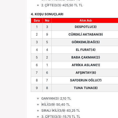
2. ÇİFTE(3/3) :425,50 TL TL
4. KOŞU SONUÇLARI
Sıra
No
Atın Adı
1
3
DESPOTLU(3)
2
9
CÜREKLİ AKTABAN(9)
3
5
GÖRKEMLİDAĞ(5)
4
4
EL FURAT(4)
5
2
BABA ÇAKMAK(2)
6
1
AFRİKA ASLANI(1)
7
6
AFŞINTAY(6)
8
7
SAFDERUN OĞLU(7)
9
8
TUNA TUNA(8)
GANYAN(3) :2,10 TL
İKİLİ(3/9) :50,40 TL
SIRALI İKİLİ(3/9) :63,25 TL
3. ÇİFTE(3/3) :15,75 TL TL