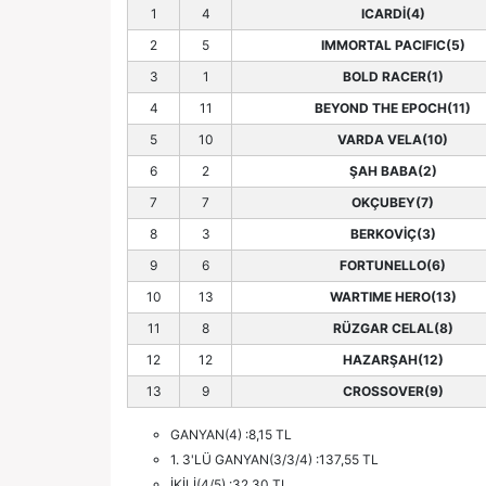
1
4
ICARDİ(4)
2
5
IMMORTAL PACIFIC(5)
3
1
BOLD RACER(1)
4
11
BEYOND THE EPOCH(11)
5
10
VARDA VELA(10)
6
2
ŞAH BABA(2)
7
7
OKÇUBEY(7)
8
3
BERKOVİÇ(3)
9
6
FORTUNELLO(6)
10
13
WARTIME HERO(13)
11
8
RÜZGAR CELAL(8)
12
12
HAZARŞAH(12)
13
9
CROSSOVER(9)
GANYAN(4) :8,15 TL
1. 3'LÜ GANYAN(3/3/4) :137,55 TL
İKİLİ(4/5) :32,30 TL