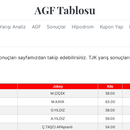
AGF Tablosu
Yarışı Analiz
AGF
Sonuçlar
Hipodrom
Kupon Yap
nuçları sayfamızdan takip edebilirsiniz. TJK yarış sonuçları
Jokey
Kilo
M.ÇİÇEK
58.00
M.KAYA
63.00
O.YILDIZ
58.00
A.YILDIZ
59.00
Ç.TAŞCI APApranti
54.00