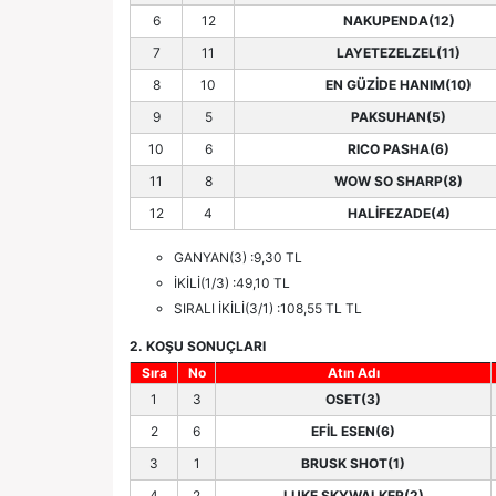
6
12
NAKUPENDA(12)
7
11
LAYETEZELZEL(11)
8
10
EN GÜZİDE HANIM(10)
9
5
PAKSUHAN(5)
10
6
RICO PASHA(6)
11
8
WOW SO SHARP(8)
12
4
HALİFEZADE(4)
GANYAN(3) :9,30 TL
İKİLİ(1/3) :49,10 TL
SIRALI İKİLİ(3/1) :108,55 TL TL
2. KOŞU SONUÇLARI
Sıra
No
Atın Adı
1
3
OSET(3)
2
6
EFİL ESEN(6)
3
1
BRUSK SHOT(1)
4
2
LUKE SKYWALKER(2)