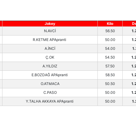
Jokey
Kilo
D
N.AVCİ
56.50
1.
R.KETME APApranti
50.00
1.
A.İNCİ
54.00
1.
Ç.OK
54.50
1.
A.YILDIZ
57.50
1.
E.BOZDAĞ APApranti
58.50
1.
O.ATMACA
50.50
1.
C.PASO
50.00
1.
Y.TALHA AKKAYA APApranti
50.00
1.