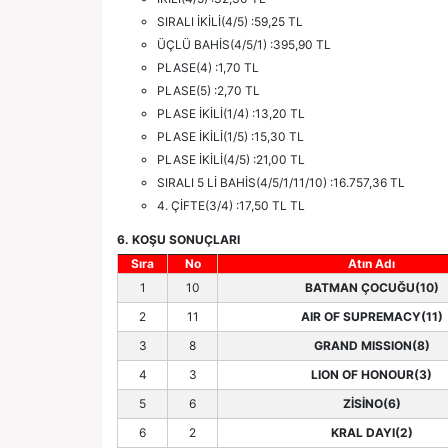
SIRALI İKİLİ(4/5) :59,25 TL
ÜÇLÜ BAHİS(4/5/1) :395,90 TL
PLASE(4) :1,70 TL
PLASE(5) :2,70 TL
PLASE İKİLİ(1/4) :13,20 TL
PLASE İKİLİ(1/5) :15,30 TL
PLASE İKİLİ(4/5) :21,00 TL
SIRALI 5 Lİ BAHİS(4/5/1/11/10) :16.757,36 TL
4. ÇİFTE(3/4) :17,50 TL TL
6. KOŞU SONUÇLARI
Sıra
No
Atın Adı
1
10
BATMAN ÇOCUĞU(10)
2
11
AIR OF SUPREMACY(11)
3
8
GRAND MISSION(8)
4
3
LION OF HONOUR(3)
5
6
ZİSİNO(6)
6
2
KRAL DAYI(2)