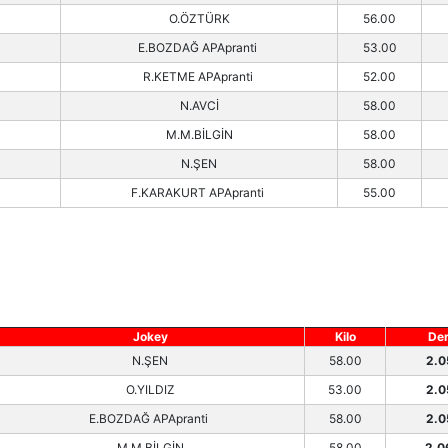
O.ÖZTÜRK
56.00
E.BOZDAĞ APApranti
53.00
R.KETME APApranti
52.00
N.AVCİ
58.00
M.M.BİLGİN
58.00
N.ŞEN
58.00
F.KARAKURT APApranti
55.00
Jokey
Kilo
De
N.ŞEN
58.00
2.0
O.YILDIZ
53.00
2.0
E.BOZDAĞ APApranti
58.00
2.0
M.M.BİLGİN
58.00
2.0