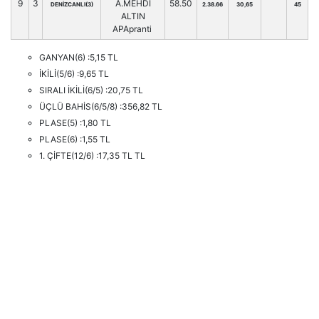
9
3
A.MEHDİ
58.50
DENİZCANLI(3)
2.38.66
30,65
45
ALTIN
APApranti
GANYAN(6) :5,15 TL
İKİLİ(5/6) :9,65 TL
SIRALI İKİLİ(6/5) :20,75 TL
ÜÇLÜ BAHİS(6/5/8) :356,82 TL
PLASE(5) :1,80 TL
PLASE(6) :1,55 TL
1. ÇİFTE(12/6) :17,35 TL TL