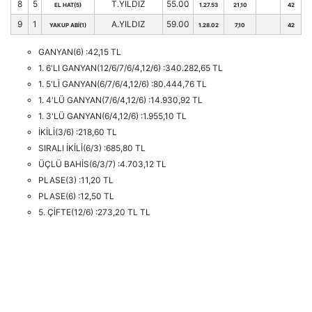
8
5
T.YILDIZ
55.00
EL HAT(5)
1.27.53
21,10
42
9
1
A.YILDIZ
59.00
YAKUP ABİ(1)
1.28.02
7,10
42
GANYAN(6) :42,15 TL
1. 6'LI GANYAN(12/6/7/6/4,12/6) :340.282,65 TL
1. 5'Lİ GANYAN(6/7/6/4,12/6) :80.444,76 TL
1. 4'LÜ GANYAN(7/6/4,12/6) :14.930,92 TL
1. 3'LÜ GANYAN(6/4,12/6) :1.955,10 TL
İKİLİ(3/6) :218,60 TL
SIRALI İKİLİ(6/3) :685,80 TL
ÜÇLÜ BAHİS(6/3/7) :4.703,12 TL
PLASE(3) :11,20 TL
PLASE(6) :12,50 TL
5. ÇİFTE(12/6) :273,20 TL TL