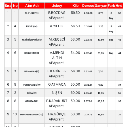
Sıra
No
Atın Adı
Jokey
Kilo
Derece
Ganyan
Fark
Hnd.
1
1
E.BOZDAĞ
59.50
EL FURAT(1)
2.30.66
3,70
6
58
APApranti
Boy
2
4
A.YILDIZ
56.50
EKŞAŞİ(4)
2.31.61
2,25
5
48
Boy
3
5
M.KEÇECİ
53.00
YETİM İBRAHİM(5)
2.32.38
13,50
Baş
45
APApranti
4
6
A.MEHDİ
54.00
BORZEMİR(6)
2.32.40
11,95
Baş
44
ALTIN
APApranti
5
3
E.KADİRLER
56.00
BAHANKA(3)
2.32.42
7,70
51
APApranti
6
9
O.ATMACA
50.00
TURBO ATEŞİ(9)
2.32.81
6,20
34
7
2
N.ŞEN
60.00
İKİGAİ(2)
2.35.46
16,95
55
8
8
F.KARAKURT
50.00
ÖZHİSAR(8)
2.37.20
35,05
35
APApranti
9
10
HA.GÖKÇE
50.00
MUHARREMHAN(10)
2.37.76
16,85
31
APApranti