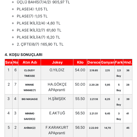
ÜÇLÜ BAHİS(7/4/2) :905,97 TL
PLASE(4) :1,05 TL
PLASE(7) :1,05 TL
PLASE İKİLİ(2/4) :4,60 TL
PLASE İKİLİ(2/7) :61,60 TL
PLASE İKİLİ(4/7) :6,20 TL
2. ÇİFTE(6/7) :165,90 TL TL
4. KOŞU SONUÇLARI
Sıra
No
Atın Adı
Jokey
Kilo
Derece
Ganyan
Fark
Hnd.
1
6
O.YILDIZ
54.00
CLOUDY
2.19.85
2,15
2,5
36
TIMES(6)
Boy
2
7
HA.GÖKÇE
50.00
WINNIE
2.20.28
5,85
5
28
APApranti
WINNIE(7)
Boy
3
4
H.ŞİMŞEK
55.50
BIG MASAI(4)
2.21.18
6,25
2
39
Boy
4
3
E.AKTUĞ
56.50
MINIMO
2.21.51
9,45
3
41
SAVER(3)
Boy
5
2
F.KARAKURT
56.50
AHİMA(2)
2.22.00
14,70
45
APApranti