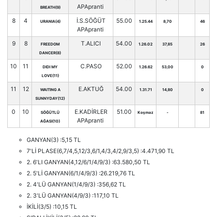
APApranti
BREATH(9)
8
4
İ.S.SÖĞÜT
55.00
URANIA(4)
1.25.44
8,70
46
APApranti
9
8
T.ALICI
54.00
FREEDOM
1.26.02
37,85
26
DANCER(8)
10
11
C.PASO
52.00
DIDI MY
1.26.62
53,00
0
LOVE(11)
11
12
E.AKTUĞ
54.00
WAITING A
1.31.71
14,80
0
SUNNYDAY(12)
0
10
E.KADİRLER
51.00
SÖĞÜTLÜ
Koşmaz
-
81
APApranti
AĞASI(10)
GANYAN(3) :5,15 TL
7'Lİ PLASE(6,7/4,5,12/3,6/1,4/3,4/2,9/3,5) :4.471,90 TL
2. 6'LI GANYAN(4,12/6/1/4/9/3) :63.580,50 TL
2. 5'Lİ GANYAN(6/1/4/9/3) :26.219,76 TL
2. 4'LÜ GANYAN(1/4/9/3) :356,62 TL
2. 3'LÜ GANYAN(4/9/3) :117,10 TL
İKİLİ(3/5) :10,15 TL