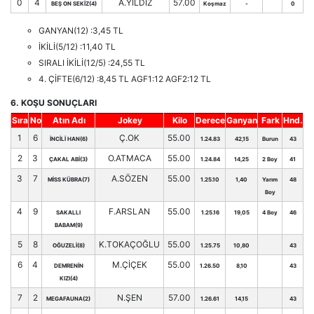
0
4
A.YILDIZ
57.00
BEŞ ON SEKİZ(4)
Koşmaz
-
0
GANYAN(12) :3,45 TL
İKİLİ(5/12) :11,40 TL
SIRALI İKİLİ(12/5) :24,55 TL
4. ÇİFTE(6/12) :8,45 TL AGF1:12 AGF2:12 TL
6. KOŞU SONUÇLARI
Sıra
No
Atın Adı
Jokey
Kilo
Derece
Ganyan
Fark
Hnd.
1
6
Ç.OK
55.00
İNCİLİ HAN(6)
1.24.83
42,15
Burun
43
2
3
O.ATMACA
55.00
ÇAKAL ABİ(3)
1.24.84
14,25
2 Boy
41
3
7
A.SÖZEN
55.00
MİSS KÜBRA(7)
1.25.10
1,40
Yarım
48
Boy
4
9
F.ARSLAN
55.00
SAKALLI
1.25.16
19,05
4 Boy
46
BABAM(9)
5
8
K.TOKAÇOĞLU
55.00
OĞUZELİ(8)
1.25.75
10,80
43
6
4
M.ÇİÇEK
55.00
DEMRENİN
1.26.50
8,10
43
KIZI(4)
7
2
N.ŞEN
57.00
MEGAFAUNA(2)
1.26.61
14,15
43