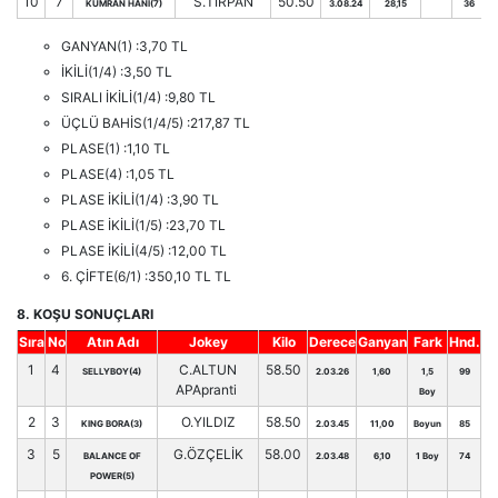
10
7
S.TIRPAN
50.50
KUMRAN HANI(7)
3.08.24
28,15
36
GANYAN(1) :3,70 TL
İKİLİ(1/4) :3,50 TL
SIRALI İKİLİ(1/4) :9,80 TL
ÜÇLÜ BAHİS(1/4/5) :217,87 TL
PLASE(1) :1,10 TL
PLASE(4) :1,05 TL
PLASE İKİLİ(1/4) :3,90 TL
PLASE İKİLİ(1/5) :23,70 TL
PLASE İKİLİ(4/5) :12,00 TL
6. ÇİFTE(6/1) :350,10 TL TL
8. KOŞU SONUÇLARI
Sıra
No
Atın Adı
Jokey
Kilo
Derece
Ganyan
Fark
Hnd.
1
4
C.ALTUN
58.50
SELLYBOY(4)
2.03.26
1,60
1,5
99
APApranti
Boy
2
3
O.YILDIZ
58.50
KING BORA(3)
2.03.45
11,00
Boyun
85
3
5
G.ÖZÇELİK
58.00
BALANCE OF
2.03.48
6,10
1 Boy
74
POWER(5)