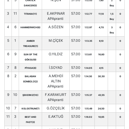
CHATILA
1.12.53
7,60
2
0
DANCER(5)
Boy
3
11
E.AKPINAR
57.00
TITANIA(11)
1.12.77
11,10
1,5
0
APApranti
Boy
4
6
A.SÖZEN
57.00
HAMMERWICH(6)
1.12.97
4,70
3
0
Boy
5
1
M.ÇİÇEK
57.00
AMBER
1.13.35
6,10
0
TREASURE(1)
6
9
O.YILDIZ
57.00
SUN OF THE
1.13.61
16,60
0
GÖKSU(9)
7
8
İ.SOYAD
57.00
PİYASA(8)
1.14.05
4,15
0
8
2
A.MEHDİ
57.00
BALABAN
1.14.30
30,50
0
ALTIN
SÜMBÜLÜ(2)
APApranti
9
10
F.KARAKURT
57.00
ŞEKERKIZ(10)
1.15.37
43,55
0
APApranti
10
7
G.ÖZÇELİK
57.00
KOLOSTRUM(7)
1.15.49
24,50
0
11
3
E.AKTUĞ
57.00
BEST AND
1.16.02
18,65
0
FAST(3)