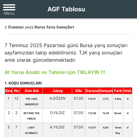
AGF Tablosu
7 Temmuz 2025 Bursa Yarış Sonuçları
7 Temmuz 2025 Pazartesi günü Bursa yarış sonuçları
sayfamızdan takip edebilirsiniz. TJK yarış sonuçları
anlık olarak güncellenmektedir.
At Yarışı Analiz ve Tahmin için TIKLAYIN !!!
1. KOŞU SONUÇLARI
Sıra
No
Atın Adı
Jokey
Kilo
Derece
Ganyan
Fark
Hnd.
1
12
A.SÖZEN
57.00
THE JAZZ
1.12.31
2,75
2 Boy
0
SINGER(12)
2
2
O.YILDIZ
57.00
BEYOND THE
1.12.56
12,30
Burun
0
FIRE(2)
3
7
A.YILDIZ
57.00
LADY
1.12.57
6,50
Yarım
0
GLORIA(7)
Boy