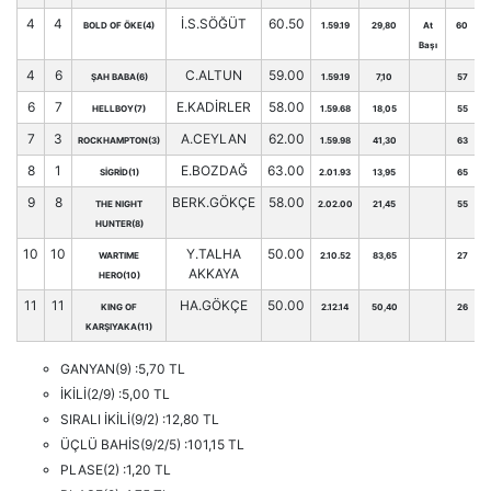
4
4
İ.S.SÖĞÜT
60.50
BOLD OF ÖKE(4)
1.59.19
29,80
At
60
Başı
4
6
C.ALTUN
59.00
ŞAH BABA(6)
1.59.19
7,10
57
6
7
E.KADİRLER
58.00
HELLBOY(7)
1.59.68
18,05
55
7
3
A.CEYLAN
62.00
ROCKHAMPTON(3)
1.59.98
41,30
63
8
1
E.BOZDAĞ
63.00
SİGRİD(1)
2.01.93
13,95
65
9
8
BERK.GÖKÇE
58.00
THE NIGHT
2.02.00
21,45
55
HUNTER(8)
10
10
Y.TALHA
50.00
WARTIME
2.10.52
83,65
27
AKKAYA
HERO(10)
11
11
HA.GÖKÇE
50.00
KING OF
2.12.14
50,40
26
KARŞIYAKA(11)
GANYAN(9) :5,70 TL
İKİLİ(2/9) :5,00 TL
SIRALI İKİLİ(9/2) :12,80 TL
ÜÇLÜ BAHİS(9/2/5) :101,15 TL
PLASE(2) :1,20 TL