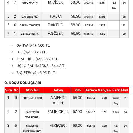
4
7
M.ÇİÇEK
58.00
OHIO MAN(7)
2.03.58
8,45
6,5
84
Boy
5
2
T.ALICI
58.50
CAFER BEY(2)
2.04.57
23,05
88
6
6
E.AKTUĞ
58.00
DREAM TWICE(6)
2.05.16
17,15
81
7
1
A.SÖZEN
59.50
EXTRACTION(1)
2.05.58
4,05
99
GANYAN(4) :1,60 TL
İKİLİ(3/4) :6,75 TL
SIRALI İKİLİ(4/3) :8,20 TL
ÜÇLÜ BAHİS(4/3/5) :54,42 TL
7. ÇİFTE(1/4) :6,95 TL TL
9. KOŞU SONUÇLARI
Sıra
No
Atın Adı
Jokey
Kilo
Derece
Ganyan
Fark
Hnd.
1
9
A.MEHDİ
55.00
FORTUNELLO(9)
1.57.94
5,70
Yarım
51
ALTIN
Boy
2
2
SALİH ÇELİK
57.00
EAST WEST
1.58.02
1,70
3 Boy
64
WARRIOR(2)
3
5
M.KEÇECİ
59.00
MAJESTIC
1.58.46
5,80
4,5
59
ENDEAVOUR(5)
Boy