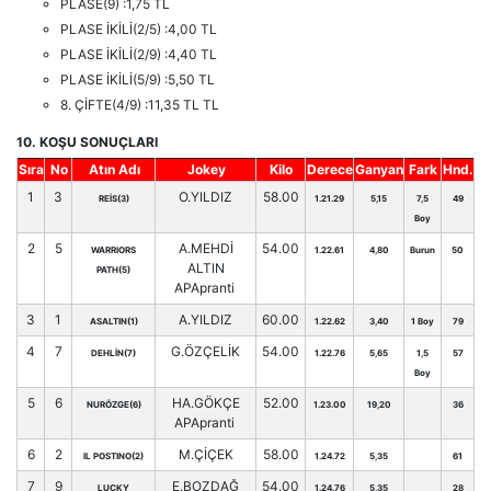
PLASE(9) :1,75 TL
PLASE İKİLİ(2/5) :4,00 TL
PLASE İKİLİ(2/9) :4,40 TL
PLASE İKİLİ(5/9) :5,50 TL
8. ÇİFTE(4/9) :11,35 TL TL
10. KOŞU SONUÇLARI
Sıra
No
Atın Adı
Jokey
Kilo
Derece
Ganyan
Fark
Hnd.
1
3
O.YILDIZ
58.00
REİS(3)
1.21.29
5,15
7,5
49
Boy
2
5
A.MEHDİ
54.00
WARRIORS
1.22.61
4,80
Burun
50
ALTIN
PATH(5)
APApranti
3
1
A.YILDIZ
60.00
ASALTIN(1)
1.22.62
3,40
1 Boy
79
4
7
G.ÖZÇELİK
54.00
DEHLİN(7)
1.22.76
5,65
1,5
57
Boy
5
6
HA.GÖKÇE
52.00
NURÖZGE(6)
1.23.00
19,20
36
APApranti
6
2
M.ÇİÇEK
58.00
IL POSTINO(2)
1.24.72
5,35
61
7
9
E.BOZDAĞ
54.00
LUCKY
1.24.76
5,35
28