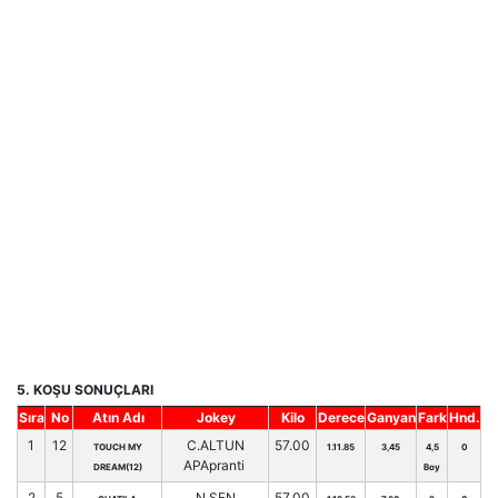
5. KOŞU SONUÇLARI
Sıra
No
Atın Adı
Jokey
Kilo
Derece
Ganyan
Fark
Hnd.
1
12
C.ALTUN
57.00
TOUCH MY
1.11.85
3,45
4,5
0
APApranti
DREAM(12)
Boy
2
5
N.ŞEN
57.00