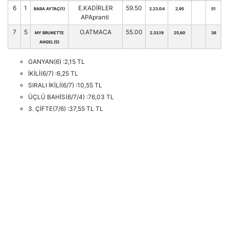
6
1
E.KADİRLER
59.50
BABA AYTAÇ(1)
2.23.04
2,95
51
APApranti
7
5
O.ATMACA
55.00
MY BRUNETTE
2.33.19
25,60
38
ANGEL(5)
GANYAN(6) :2,15 TL
İKİLİ(6/7) :6,25 TL
SIRALI İKİLİ(6/7) :10,55 TL
ÜÇLÜ BAHİS(6/7/4) :76,03 TL
3. ÇİFTE(7/6) :37,55 TL TL