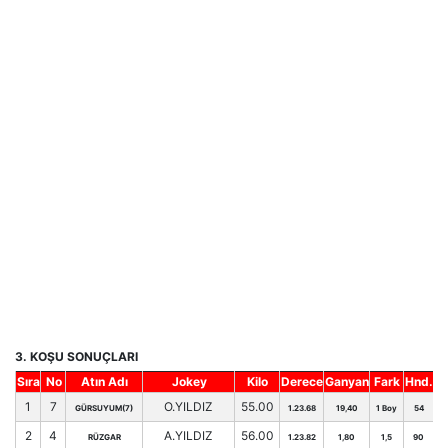
3. KOŞU SONUÇLARI
Sıra
No
Atın Adı
Jokey
Kilo
Derece
Ganyan
Fark
Hnd.
1
7
O.YILDIZ
55.00
GÜRSUYUM(7)
1.23.68
19,40
1 Boy
54
2
4
A.YILDIZ
56.00
RÜZGAR
1.23.82
1,80
1,5
90