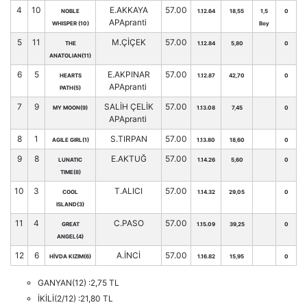
4
10
E.AKKAYA
57.00
NOBLE
1.12.64
18,55
1,5
0
APApranti
WHISPER (10)
Boy
5
11
M.ÇİÇEK
57.00
THE
1.12.84
5,80
0
ANATOLIAN(11)
6
5
E.AKPINAR
57.00
HEARTS
1.12.87
42,70
0
APApranti
PATH(5)
7
9
SALİH ÇELİK
57.00
MY MOON(9)
1.13.08
7,45
0
APApranti
8
1
S.TIRPAN
57.00
AGILE GIRL(1)
1.13.80
18,60
0
9
8
E.AKTUĞ
57.00
LUNATIC
1.14.26
5,60
0
TIME(8)
10
3
T.ALICI
57.00
COOL
1.14.32
29,05
0
ISLAND(3)
11
4
C.PASO
57.00
GREAT
1.15.09
39,25
0
ANGEL(4)
12
6
A.İNCİ
57.00
HİVDA KIZIM(6)
1.16.82
15,95
0
GANYAN(12) :2,75 TL
İKİLİ(2/12) :21,80 TL