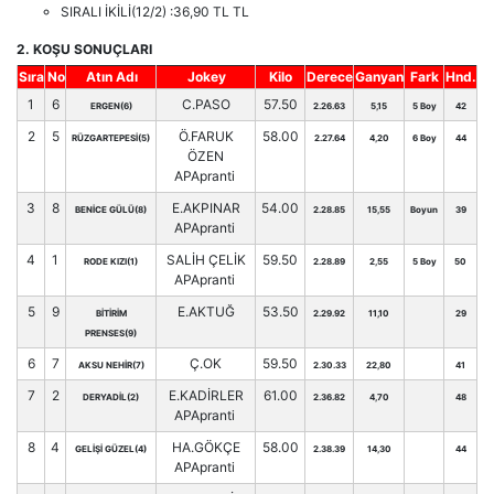
SIRALI İKİLİ(12/2) :36,90 TL TL
2. KOŞU SONUÇLARI
Sıra
No
Atın Adı
Jokey
Kilo
Derece
Ganyan
Fark
Hnd.
1
6
C.PASO
57.50
ERGEN(6)
2.26.63
5,15
5 Boy
42
2
5
Ö.FARUK
58.00
RÜZGARTEPESİ(5)
2.27.64
4,20
6 Boy
44
ÖZEN
APApranti
3
8
E.AKPINAR
54.00
BENİCE GÜLÜ(8)
2.28.85
15,55
Boyun
39
APApranti
4
1
SALİH ÇELİK
59.50
RODE KIZI(1)
2.28.89
2,55
5 Boy
50
APApranti
5
9
E.AKTUĞ
53.50
BİTİRİM
2.29.92
11,10
29
PRENSES(9)
6
7
Ç.OK
59.50
AKSU NEHİR(7)
2.30.33
22,80
41
7
2
E.KADİRLER
61.00
DERYADİL(2)
2.36.82
4,70
48
APApranti
8
4
HA.GÖKÇE
58.00
GELİŞİ GÜZEL(4)
2.38.39
14,30
44
APApranti