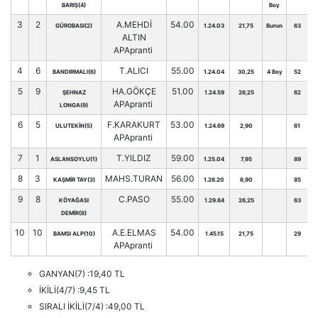
BARIŞ(4)
Boy
3
2
A.MEHDİ
54.00
GÜROBASI(2)
1.24.03
21,75
Burun
63
ALTIN
APApranti
4
6
T.ALICI
55.00
BANDIRMALI(6)
1.24.04
30,25
4 Boy
52
5
9
HA.GÖKÇE
51.00
ŞEHNAZ
1.24.59
26,25
62
APApranti
LONGA(9)
6
5
F.KARAKURT
53.00
ULUTEKİN(5)
1.24.69
2,90
61
APApranti
7
1
T.YILDIZ
59.00
ASLANSOYLU(1)
1.25.04
7,95
89
8
3
MAHS.TURAN
56.00
KAŞMİR TAY(3)
1.26.20
6,90
85
9
8
C.PASO
55.00
KÖYAĞASI
1.29.64
26,25
63
DEMİR(8)
10
10
A.E.ELMAS
54.00
BAMSI ALP(10)
1.45.15
21,75
29
APApranti
GANYAN(7) :19,40 TL
İKİLİ(4/7) :9,45 TL
SIRALI İKİLİ(7/4) :49,00 TL