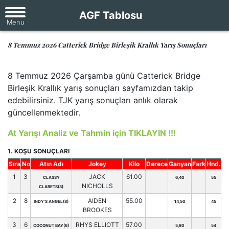
AGF Tablosu
8 Temmuz 2026 Catterick Bridge Birleşik Krallık Yarış Sonuçları
8 Temmuz 2026 Çarşamba günü Catterick Bridge
Birleşik Krallık yarış sonuçları sayfamızdan takip
edebilirsiniz. TJK yarış sonuçları anlık olarak
güncellenmektedir.
At Yarışı Analiz ve Tahmin için TIKLAYIN !!!
1. KOŞU SONUÇLARI
Sıra
No
Atın Adı
Jokey
Kilo
Derece
Ganyan
Fark
Hnd.
1
3
JACK
61.00
CLASSY
6,40
55
NICHOLLS
CLARETS(3)
2
8
AIDEN
55.00
INDY'S ANGEL(8)
14,50
45
BROOKES
3
6
RHYS ELLIOTT
57.00
COCONUT BAY(6)
5,80
54