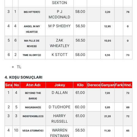
SEXTON
3
1
P J
58.00
BIG HITTER(1)
3,20
76
MCDONALD
4
4
M P SHEEHY
56.50
ANGEL IN MY
12,95
0
HEART(4)
5
6
ZAK
56.50
MA FILLE DE
15,05
0
WHEATLEY
REVE(6)
6
2
K STOTT
58.00
TIME GLORY(2)
5,55
73
TL
4. KOŞU SONUÇLARI
Sıra
No
Atın Adı
Jokey
Kilo
Derece
Ganyan
Fark
Hnd.
1
4
D ALLAN
61.00
BEYOND THE
7,20
72
BAR(4)
2
5
D TUDHOPE
60.00
MASABAN(5)
5,85
69
3
3
HARRY
61.00
INDEFENSIBLE(3)
21,20
72
RUSSELL
4
10
WARREN
56.50
VEGA STORM(10)
11,30
65
FENTIMAN