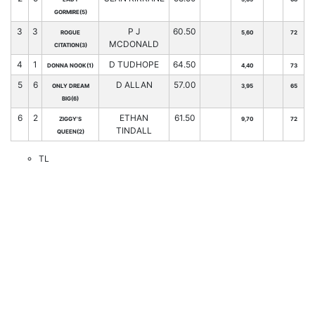
GORMIRE(5)
3
3
P J
60.50
ROGUE
5,60
72
MCDONALD
CITATION(3)
4
1
D TUDHOPE
64.50
DONNA NOOK(1)
4,40
73
5
6
D ALLAN
57.00
ONLY DREAM
3,95
65
BIG(6)
6
2
ETHAN
61.50
ZIGGY'S
9,70
72
TINDALL
QUEEN(2)
TL