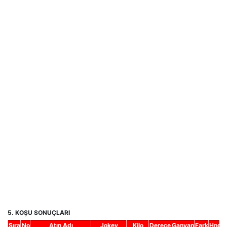
5. KOŞU SONUÇLARI
Sıra
No
Atın Adı
Jokey
Kilo
Derece
Ganyan
Fark
Hnd.