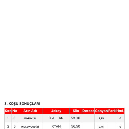
3. KOŞU SONUÇLARI
Sıra
No
Atın Adı
Jokey
Kilo
Derece
Ganyan
Fark
Hnd.
1
3
D ALLAN
58.00
WARBY(3)
2,95
0
2
5
RYAN
56.50
INGLEWOOD(5)
2,75
0