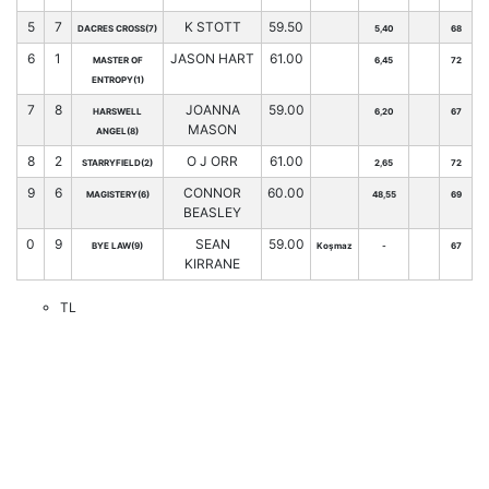
5
7
K STOTT
59.50
DACRES CROSS(7)
5,40
68
6
1
JASON HART
61.00
MASTER OF
6,45
72
ENTROPY(1)
7
8
JOANNA
59.00
HARSWELL
6,20
67
MASON
ANGEL(8)
8
2
O J ORR
61.00
STARRYFIELD(2)
2,65
72
9
6
CONNOR
60.00
MAGISTERY(6)
48,55
69
BEASLEY
0
9
SEAN
59.00
BYE LAW(9)
Koşmaz
-
67
KIRRANE
TL