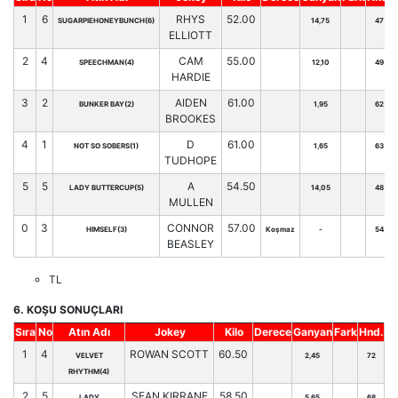
1
6
RHYS
52.00
SUGARPIEHONEYBUNCH(6)
14,75
47
ELLIOTT
2
4
CAM
55.00
SPEECHMAN(4)
12,10
49
HARDIE
3
2
AIDEN
61.00
BUNKER BAY(2)
1,95
62
BROOKES
4
1
D
61.00
NOT SO SOBERS(1)
1,65
63
TUDHOPE
5
5
A
54.50
LADY BUTTERCUP(5)
14,05
48
MULLEN
0
3
CONNOR
57.00
HIMSELF(3)
Koşmaz
-
54
BEASLEY
TL
6. KOŞU SONUÇLARI
Sıra
No
Atın Adı
Jokey
Kilo
Derece
Ganyan
Fark
Hnd.
1
4
ROWAN SCOTT
60.50
VELVET
2,45
72
RHYTHM(4)
2
5
SEAN KIRRANE
58.50
LADY
5,65
68