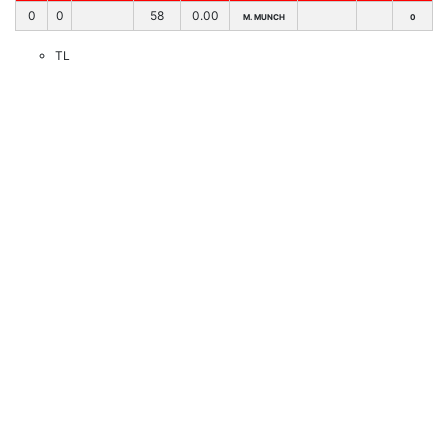
0
0
58
0.00
M. MUNCH
0
TL