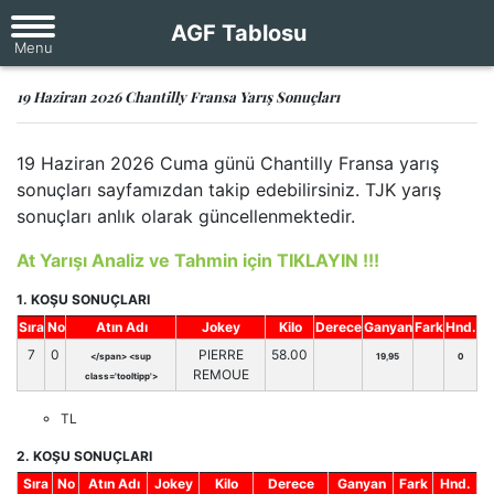
AGF Tablosu
19 Haziran 2026 Chantilly Fransa Yarış Sonuçları
19 Haziran 2026 Cuma günü Chantilly Fransa yarış
sonuçları sayfamızdan takip edebilirsiniz. TJK yarış
sonuçları anlık olarak güncellenmektedir.
At Yarışı Analiz ve Tahmin için TIKLAYIN !!!
1. KOŞU SONUÇLARI
Sıra
No
Atın Adı
Jokey
Kilo
Derece
Ganyan
Fark
Hnd.
7
0
PIERRE
58.00
</span> <sup
19,95
0
REMOUE
class='tooltipp'>
TL
2. KOŞU SONUÇLARI
Sıra
No
Atın Adı
Jokey
Kilo
Derece
Ganyan
Fark
Hnd.