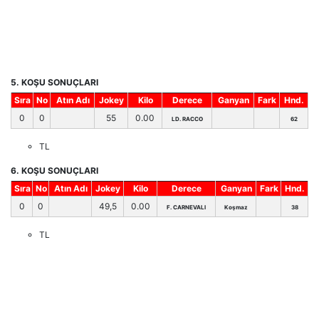
5. KOŞU SONUÇLARI
Sıra
No
Atın Adı
Jokey
Kilo
Derece
Ganyan
Fark
Hnd.
0
0
55
0.00
LD. RACCO
62
TL
6. KOŞU SONUÇLARI
Sıra
No
Atın Adı
Jokey
Kilo
Derece
Ganyan
Fark
Hnd.
0
0
49,5
0.00
F. CARNEVALI
Koşmaz
38
TL