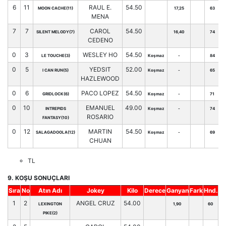
6
11
RAUL E.
54.50
MOON CACHE(11)
17,25
63
MENA
7
7
CAROL
54.50
SILENT MELODY(7)
16,40
74
CEDENO
0
3
WESLEY HO
54.50
LE TOUCHE(3)
Koşmaz
-
84
0
5
YEDSIT
52.00
I CAN RUN(5)
Koşmaz
-
65
HAZLEWOOD
0
6
PACO LOPEZ
54.50
GRIDLOCK(6)
Koşmaz
-
71
0
10
EMANUEL
49.00
INTREPIDS
Koşmaz
-
74
ROSARIO
FANTASY(10)
0
12
MARTIN
54.50
SALAGADOOLA(12)
Koşmaz
-
69
CHUAN
TL
9. KOŞU SONUÇLARI
Sıra
No
Atın Adı
Jokey
Kilo
Derece
Ganyan
Fark
Hnd.
1
2
ANGEL CRUZ
54.00
LEXINGTON
1,90
60
PIKE(2)