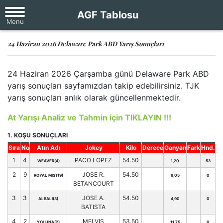
AGF Tablosu
24 Haziran 2026 Delaware Park ABD Yarış Sonuçları
24 Haziran 2026 Çarşamba günü Delaware Park ABD
yarış sonuçları sayfamızdan takip edebilirsiniz. TJK
yarış sonuçları anlık olarak güncellenmektedir.
At Yarışı Analiz ve Tahmin için TIKLAYIN !!!
1. KOŞU SONUÇLARI
Sıra
No
Atın Adı
Jokey
Kilo
Derece
Ganyan
Fark
Hnd.
1
4
PACO LOPEZ
54.50
WEAVER(4)
1,20
53
2
9
JOSE R.
54.50
ROYAL MIST(9)
9,05
0
BETANCOURT
3
3
JOSE A.
54.50
ALBALI(3)
4,90
0
BATISTA
4
2
MELVIS
53.50
YOLUNA(2)
11,75
0