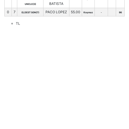
BATISTA
UNCLE(3)
0
7
PACO LOPEZ
55.00
ELDEST SON(7)
Koşmaz
-
96
TL