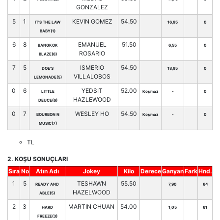
GONZALEZ
5
1
KEVIN GOMEZ
54.50
IT'S THE LAW
16,95
0
BABY(1)
6
8
EMANUEL
51.50
BANGKOK
6,55
0
ROSARIO
BLAZE(8)
7
5
ISMERIO
54.50
DOE'S
18,95
0
VILLALOBOS
LEMONADE(5)
0
6
YEDSIT
52.00
LITTLE
Koşmaz
-
0
HAZLEWOOD
DEUCE(6)
0
7
WESLEY HO
54.50
BOURBON N
Koşmaz
-
0
MUSIC(7)
TL
2. KOŞU SONUÇLARI
Sıra
No
Atın Adı
Jokey
Kilo
Derece
Ganyan
Fark
Hnd.
1
5
TESHAWN
55.50
READY AND
7,90
64
HAZELWOOD
ABLE(5)
2
3
MARTIN CHUAN
54.00
HARD
1,05
61
FREEZE(3)