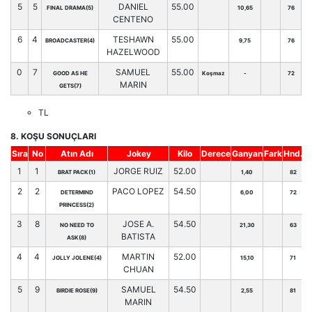
5
5
DANIEL
55.00
FINAL DRAMA(5)
10,65
76
CENTENO
6
4
TESHAWN
55.00
BROADCASTER(4)
9,75
76
HAZELWOOD
0
7
SAMUEL
55.00
GOOD AS HE
Koşmaz
-
72
MARIN
GETS(7)
TL
8. KOŞU SONUÇLARI
Sıra
No
Atın Adı
Jokey
Kilo
Derece
Ganyan
Fark
Hnd.
1
1
JORGE RUIZ
52.00
BRAT PACK(1)
1,40
82
2
2
PACO LOPEZ
54.50
DETERMIND
6,00
72
PRINCESS(2)
3
8
JOSE A.
54.50
NO NEED TO
21,30
63
BATISTA
ASK(8)
4
4
MARTIN
52.00
JOLLY JOLENE(4)
15,10
71
CHUAN
5
9
SAMUEL
54.50
BIRDIE ROSE(9)
2,55
81
MARIN