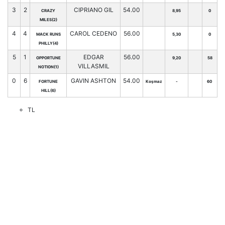
3
2
CIPRIANO GIL
54.00
CRAZY
8,95
0
MILES(2)
4
4
CAROL CEDENO
56.00
MACK RUNS
5,30
0
PHILLY(4)
5
1
EDGAR
56.00
OPPORTUNE
9,20
58
VILLASMIL
NOTION(1)
0
6
GAVIN ASHTON
54.00
FORTUNE
Koşmaz
-
60
HILL(6)
TL