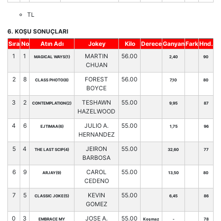
TL
6. KOŞU SONUÇLARI
Sıra
No
Atın Adı
Jokey
Kilo
Derece
Ganyan
Fark
Hnd.
1
1
MARTIN
56.00
MAGICAL WAYS(1)
2,40
90
CHUAN
2
8
FOREST
56.00
CLASS PHOTO(8)
7,10
80
BOYCE
3
2
TESHAWN
55.00
CONTEMPLATION(2)
9,95
87
HAZELWOOD
4
6
JULIO A.
55.00
EJTIMAA(6)
1,75
96
HERNANDEZ
5
4
JEIRON
55.00
THE LAST SCIP(4)
32,60
77
BARBOSA
6
9
CAROL
55.00
ARJAY(9)
13,50
80
CEDENO
7
5
KEVIN
55.00
CLASSIC JOKE(5)
6,45
86
GOMEZ
0
3
JOSE A.
55.00
EMBRACE MY
Koşmaz
-
78