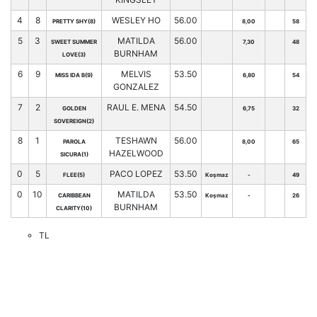
4
8
WESLEY HO
56.00
PRETTY SHY(8)
8,00
58
5
3
MATILDA
56.00
SWEET SUMMER
7,30
48
BURNHAM
LOVE(3)
6
9
MELVIS
53.50
MISS IDA B(9)
6,80
54
GONZALEZ
7
2
RAUL E. MENA
54.50
GOLDEN
6,75
32
SOVEREIGN(2)
8
1
TESHAWN
56.00
PAROLA
8,00
65
HAZELWOOD
SICURA(1)
0
5
PACO LOPEZ
53.50
FLEE(5)
Koşmaz
-
49
0
10
MATILDA
53.50
CARIBBEAN
Koşmaz
-
26
BURNHAM
CLARITY(10)
TL