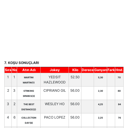
7. KOŞU SONUÇLARI
Sıra
No
Atın Adı
Jokey
Kilo
Derece
Ganyan
Fark
Hnd.
1
1
YEDSIT
52.50
MARTINI
5,30
70
HAZLEWOOD
MARTIN(1)
2
3
CIPRIANO GIL
56.00
STRIKING
2,30
80
SPARKS(3)
3
2
WESLEY HO
56.00
THE BEST
4,25
84
DISTANCE(2)
4
6
PACO LOPEZ
56.00
COLLECTION
2,25
76
DAY(6)