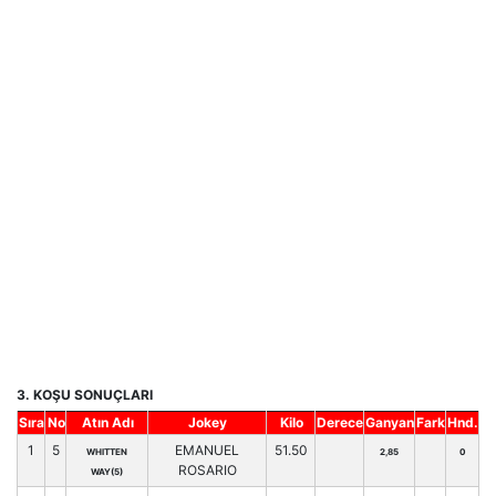
3. KOŞU SONUÇLARI
Sıra
No
Atın Adı
Jokey
Kilo
Derece
Ganyan
Fark
Hnd.
1
5
EMANUEL
51.50
WHITTEN
2,85
0
ROSARIO
WAY(5)