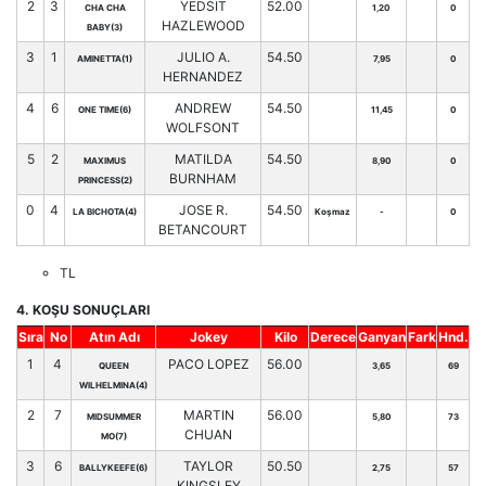
2
3
YEDSIT
52.00
CHA CHA
1,20
0
HAZLEWOOD
BABY(3)
3
1
JULIO A.
54.50
AMINETTA(1)
7,95
0
HERNANDEZ
4
6
ANDREW
54.50
ONE TIME(6)
11,45
0
WOLFSONT
5
2
MATILDA
54.50
MAXIMUS
8,90
0
BURNHAM
PRINCESS(2)
0
4
JOSE R.
54.50
LA BICHOTA(4)
Koşmaz
-
0
BETANCOURT
TL
4. KOŞU SONUÇLARI
Sıra
No
Atın Adı
Jokey
Kilo
Derece
Ganyan
Fark
Hnd.
1
4
PACO LOPEZ
56.00
QUEEN
3,65
69
WILHELMINA(4)
2
7
MARTIN
56.00
MIDSUMMER
5,80
73
CHUAN
MO(7)
3
6
TAYLOR
50.50
BALLYKEEFE(6)
2,75
57
KINGSLEY