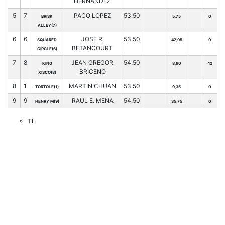
HERNANDEZ
5
7
PACO LOPEZ
53.50
BRISK
5,75
0
ALLEY(7)
6
6
JOSE R.
53.50
SQUARED
42,95
0
BETANCOURT
CIRCLE(6)
7
8
JEAN GREGOR
54.50
KING
8,80
42
BRICENO
XISCO(8)
8
1
MARTIN CHUAN
53.50
TORTOLE(1)
9,35
0
9
9
RAUL E. MENA
54.50
HENRY M(9)
35,75
0
TL