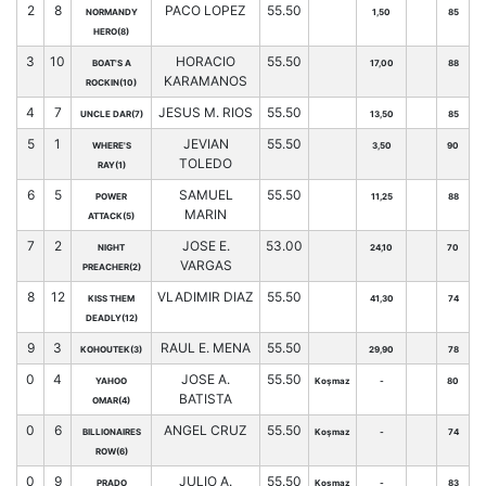
2
8
PACO LOPEZ
55.50
NORMANDY
1,50
85
HERO(8)
3
10
HORACIO
55.50
BOAT'S A
17,00
88
KARAMANOS
ROCKIN(10)
4
7
JESUS M. RIOS
55.50
UNCLE DAR(7)
13,50
85
5
1
JEVIAN
55.50
WHERE'S
3,50
90
TOLEDO
RAY(1)
6
5
SAMUEL
55.50
POWER
11,25
88
MARIN
ATTACK(5)
7
2
JOSE E.
53.00
NIGHT
24,10
70
VARGAS
PREACHER(2)
8
12
VLADIMIR DIAZ
55.50
KISS THEM
41,30
74
DEADLY(12)
9
3
RAUL E. MENA
55.50
KOHOUTEK(3)
29,90
78
0
4
JOSE A.
55.50
YAHOO
Koşmaz
-
80
BATISTA
OMAR(4)
0
6
ANGEL CRUZ
55.50
BILLIONAIRES
Koşmaz
-
74
ROW(6)
0
9
JULIO A.
55.50
PRADO
Koşmaz
-
83