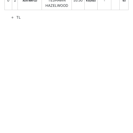
0
2
TESHAWN
55.50
ADA MAY(2)
Koşmaz
-
63
HAZELWOOD
TL