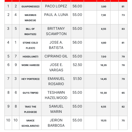
1
2
PACO LOPEZ
56.00
GUAPONESS(2)
3,60
81
2
4
PAUL A. LUNA
55.00
MAXIMUS
7,30
73
MAGIC(4)
3
5
BRITTANY
55.00
BILL OF
8,55
83
SCAMPTON
RIGHTS(5)
4
1
JOSE A.
56.00
STONE COLD
4,60
81
BATISTA
FLEX(1)
5
7
CIPRIANO GIL
55.00
HOODLUM(7)
7,00
79
6
9
JOSE E.
52.50
WORK HARD(9)
16,35
78
VARGAS
7
3
EMANUEL
51.50
HEY PORTER(3)
14,45
79
ROSARIO
8
6
TESHAWN
55.00
GUYS TRIP(6)
10,30
65
HAZELWOOD
9
8
SAMUEL
55.00
TAKE THE
6,55
82
MARIN
PLEDGE(8)
10
10
JEIRON
55.00
VANCE
15,15
75
BARBOSA
SCHOLARS(10)