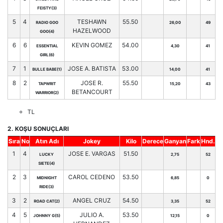
FEISTY(3)
5
4
TESHAWN
55.50
RADIO GOO
26,00
49
HAZELWOOD
GOO(4)
6
6
KEVIN GOMEZ
54.00
ESSENTIAL
4,30
41
GIRL(6)
7
1
JOSE A. BATISTA
53.00
BULLE BABE(1)
14,00
41
8
2
JOSE R.
55.50
TAPWRIT
15,20
43
BETANCOURT
WARRIOR(2)
TL
2. KOŞU SONUÇLARI
Sıra
No
Atın Adı
Jokey
Kilo
Derece
Ganyan
Fark
Hnd.
1
4
JOSE E. VARGAS
51.50
LUCKY
2,75
52
SIETE(4)
2
3
CAROL CEDENO
53.50
MIDNIGHT
6,85
0
RIDE(3)
3
2
ANGEL CRUZ
54.50
ROAD CAT(2)
3,35
52
4
5
JULIO A.
53.50
JOHNNY G(5)
12,15
0