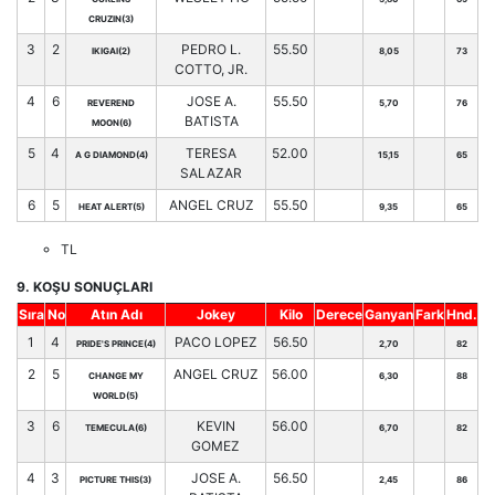
CRUZIN(3)
3
2
PEDRO L.
55.50
IKIGAI(2)
8,05
73
COTTO, JR.
4
6
JOSE A.
55.50
REVEREND
5,70
76
BATISTA
MOON(6)
5
4
TERESA
52.00
A G DIAMOND(4)
15,15
65
SALAZAR
6
5
ANGEL CRUZ
55.50
HEAT ALERT(5)
9,35
65
TL
9. KOŞU SONUÇLARI
Sıra
No
Atın Adı
Jokey
Kilo
Derece
Ganyan
Fark
Hnd.
1
4
PACO LOPEZ
56.50
PRIDE'S PRINCE(4)
2,70
82
2
5
ANGEL CRUZ
56.00
CHANGE MY
6,30
88
WORLD(5)
3
6
KEVIN
56.00
TEMECULA(6)
6,70
82
GOMEZ
4
3
JOSE A.
56.50
PICTURE THIS(3)
2,45
86