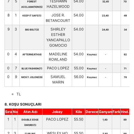
7
5
TESHAWN
54.00
FOREST
32,45
70
HAZELWOOD
ACCLAMATION(5)
8
1
JOSE R.
54.00
KEEP IT SAFE(1)
23,40
49
BETANCOURT
9
3
SHIRLEY
54.00
BIG BOLT(3)
24,40
34
ESTHER
YANCAPALLO
GOMOCIO
0
4
MADELINE
54.00
AFTERNEATH(4)
Koşmaz
-
62
ROWLAND
0
7
PACO LOPEZ
55.00
BLUE FASHION(7)
Koşmaz
-
71
0
9
SAMUEL
56.00
NICKY JOLENE(9)
Koşmaz
-
76
MARIN
TL
8. KOŞU SONUÇLARI
Sıra
No
Atın Adı
Jokey
Kilo
Derece
Ganyan
Fark
Hnd.
1
1
PACO LOPEZ
55.50
DOUBLE EDGE
1,40
89
SWORD(1)
2
3
WESLEY HO
55.50
CURLINS
5,80
69