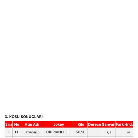
3. KOŞU SONUÇLARI
Sıra
No
Atın Adı
Jokey
Kilo
Derece
Ganyan
Fark
Hnd.
1
11
CIPRIANO GIL
56.50
JETAROS(11)
13,15
83