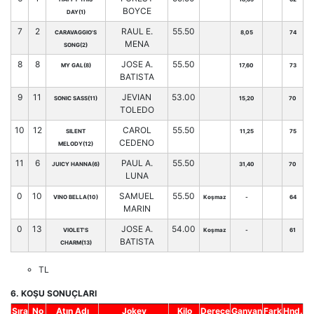
BOYCE
DAY(1)
7
2
RAUL E.
55.50
CARAVAGGIO'S
8,05
74
MENA
SONG(2)
8
8
JOSE A.
55.50
MY GAL(8)
17,60
73
BATISTA
9
11
JEVIAN
53.00
SONIC SASS(11)
15,20
70
TOLEDO
10
12
CAROL
55.50
SILENT
11,25
75
CEDENO
MELODY(12)
11
6
PAUL A.
55.50
JUICY HANNA(6)
31,40
70
LUNA
0
10
SAMUEL
55.50
VINO BELLA(10)
Koşmaz
-
64
MARIN
0
13
JOSE A.
54.00
VIOLET'S
Koşmaz
-
61
BATISTA
CHARM(13)
TL
6. KOŞU SONUÇLARI
Sıra
No
Atın Adı
Jokey
Kilo
Derece
Ganyan
Fark
Hnd.