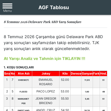
AGF Tablosu
8 Temmuz 2026 Delaware Park ABD Yarış Sonuçları
8 Temmuz 2026 Çarşamba günü Delaware Park ABD
yarış sonuçları sayfamızdan takip edebilirsiniz. TJK
yarış sonuçları anlık olarak güncellenmektedir.
At Yarışı Analiz ve Tahmin için TIKLAYIN !!!
1. KOŞU SONUÇLARI
Sıra
No
Atın Adı
Jokey
Kilo
Derece
Ganyan
Fark
Hnd.
1
7
EMANUEL
52.00
CHEESE(7)
11,05
51
ROSARIO
2
5
PACO LOPEZ
53.00
FLEE(5)
1,60
49
3
8
JEAN GREGOR
55.50
MARGARET
5,45
51
BRICENO
P(8)
4
3
ANGEL CRUZ
54.50
SWEET AND
26,70
46