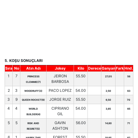
5. KOŞU SONUÇLARI
Sıra
No
Atın Adı
Jokey
Kilo
Derece
Ganyan
Fark
Hnd.
1
7
JEIRON
55.50
PRINCESS
27,05
56
BARBOSA
CLEMMIE(7)
2
3
PACO LOPEZ
54.00
WOODRUFF(3)
2,50
63
3
9
JORGE RUIZ
55.50
QUEEN ROCKET(9)
6,50
70
4
4
CIPRIANO
54.00
WORLD
3,85
65
GIL
BUILDER(4)
5
5
GAVIN
56.00
RISK AND
14,60
71
ASHTON
REGRET(5)
6
1
FOREST
55.50
HAPPY THIS
18,65
62