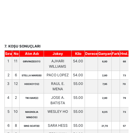
7. KOŞU SONUÇLARI
Sıra
No
Atın Adı
Jokey
Kilo
Derece
Ganyan
Fark
Hnd.
1
11
AJHARI
54.00
GIRVINIZED(11)
6,80
68
WILLIAMS
2
6
PACO LOPEZ
54.00
STELLA MARS(6)
2,60
73
3
12
RAUL E.
55.00
HOCKEY(12)
7,95
70
MENA
4
2
JOSE A.
55.00
TIKI BAR(2)
2,80
79
BATISTA
5
10
WESLEY HO
55.00
MAGNOLIA
6,05
73
WIND(10)
6
8
SARA HESS
55.00
SING SCAT(8)
21,70
57