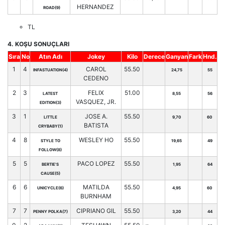
HERNANDEZ
ROAD(9)
TL
4. KOŞU SONUÇLARI
Sıra
No
Atın Adı
Jokey
Kilo
Derece
Ganyan
Fark
Hnd.
1
4
CAROL
55.50
INFASTUATION(4)
24,75
55
CEDENO
2
3
FELIX
51.00
LATEST
8,55
56
VASQUEZ, JR.
EDITION(3)
3
1
JOSE A.
55.50
LITTLE
9,70
60
BATISTA
CRYBABY(1)
4
8
WESLEY HO
55.50
STYLE TO
19,65
49
FOLLOW(8)
5
5
PACO LOPEZ
55.50
BERTIE'S
1,95
64
CAUSE(5)
6
6
MATILDA
55.50
UNICYCLE(6)
4,95
60
BURNHAM
7
7
CIPRIANO GIL
55.50
PENNY POLKA(7)
3,20
44