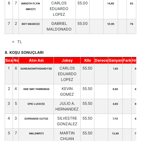
6
7
CARLOS
55.00
SMOOTH FLYIN
14,80
83
EDUARDO
MIKE(7)
LOPEZ
7
2
GABRIEL
55.00
BOY MAGIC(2)
10,95
76
MALDONADO
TL
8. KOŞU SONUÇLARI
Sıra
No
Atın Adı
Jokey
Kilo
Derece
Ganyan
Fark
Hnd.
1
6
CARLOS
55.50
SUNDAESWITHSANDY(6)
1,65
81
EDUARDO
LOPEZ
2
4
KEVIN
55.50
ONE WAY FARRIOR(4)
6,65
81
GOMEZ
3
5
JULIO A.
55.50
EPIC LUCK(5)
4,65
88
HERNANDEZ
4
3
SILVESTRE
55.50
EXPENSIVE CUT(3)
7,70
81
GONZALEZ
5
7
MARTIN
55.50
WALDRIP(7)
13,40
77
CHUAN