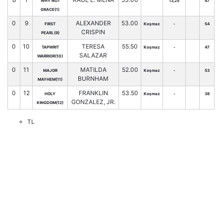
WHY NOT
13,25
47
GRACE(1)
0
9
ALEXANDER
53.00
FIRST
Koşmaz
-
54
CRISPIN
PEARL(9)
0
10
TERESA
55.50
TAPWRIT
Koşmaz
-
47
SALAZAR
WARRIOR(10)
0
11
MATILDA
52.00
MAJOR
Koşmaz
-
53
BURNHAM
MAYHEM(11)
0
12
FRANKLIN
53.50
HOLY
Koşmaz
-
38
GONZALEZ, JR.
KINGDOM(12)
TL