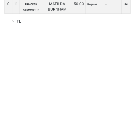
0
11
MATILDA
50.00
PRINCESS
Koşmaz
-
34
BURNHAM
CLEMMIE(11)
TL