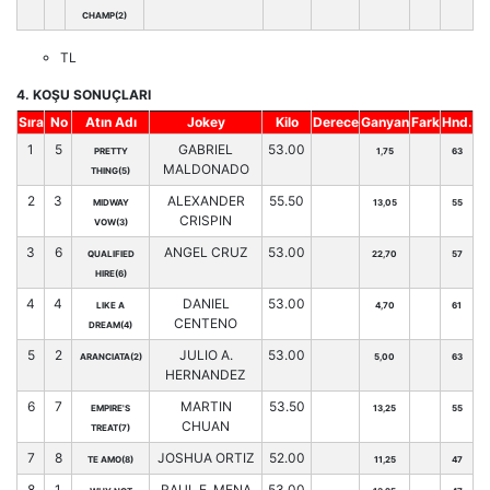
CHAMP(2)
TL
4. KOŞU SONUÇLARI
Sıra
No
Atın Adı
Jokey
Kilo
Derece
Ganyan
Fark
Hnd.
1
5
GABRIEL
53.00
PRETTY
1,75
63
MALDONADO
THING(5)
2
3
ALEXANDER
55.50
MIDWAY
13,05
55
CRISPIN
VOW(3)
3
6
ANGEL CRUZ
53.00
QUALIFIED
22,70
57
HIRE(6)
4
4
DANIEL
53.00
LIKE A
4,70
61
CENTENO
DREAM(4)
5
2
JULIO A.
53.00
ARANCIATA(2)
5,00
63
HERNANDEZ
6
7
MARTIN
53.50
EMPIRE'S
13,25
55
CHUAN
TREAT(7)
7
8
JOSHUA ORTIZ
52.00
TE AMO(8)
11,25
47
8
1
RAUL E. MENA
53.00