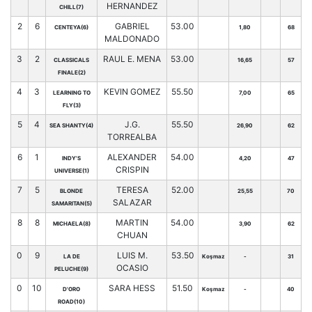
HERNANDEZ
CHILL(7)
2
6
GABRIEL
53.00
CENTEYA(6)
1,80
68
MALDONADO
3
2
RAUL E. MENA
53.00
CLASSICALS
16,65
57
FINALE(2)
4
3
KEVIN GOMEZ
55.50
LEARNING TO
7,00
65
FLY(3)
5
4
J.G.
55.50
SEA SHANTY(4)
26,90
62
TORREALBA
6
1
ALEXANDER
54.00
INDY'S
4,20
47
CRISPIN
UNIVERSE(1)
7
5
TERESA
52.00
BLONDE
25,55
70
SALAZAR
SAMARITAN(5)
8
8
MARTIN
54.00
MICHAELA(8)
3,90
62
CHUAN
0
9
LUIS M.
53.50
LA DE
Koşmaz
-
31
OCASIO
PELUCHE(9)
0
10
SARA HESS
51.50
D'ORO
Koşmaz
-
40
ROAD(10)