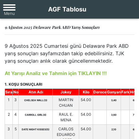
AGF Tablosu
9 Ağustos 2025 Delaware Park ABD Yarış Sonuçları
9 Ağustos 2025 Cumartesi günü Delaware Park ABD
yarış sonuçları sayfamızdan takip edebilirsiniz. TJK
yarış sonuçları anlık olarak güncellenmektedir.
At Yarışı Analiz ve Tahmin için TIKLAYIN !!!
1. KOŞU SONUÇLARI
Sıra
No
Atın Adı
Jokey
Kilo
Derece
Ganyan
Fark
Hnd.
1
3
MARTIN
54.00
CHELSEA WALL(3)
3,40
69
CHUAN
2
4
RAUL E.
54.00
CARROLL GIRL(4)
3,60
71
MENA
3
5
CARLOS
54.00
DATE NIGHT KISSES(5)
2,10
66
EDUARDO