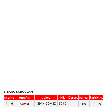
5. KOŞU SONUÇLARI
Sıra
No
Atın Adı
Jokey
Kilo
Derece
Ganyan
Fark
Hnd.
1
6
KEVIN GOMEZ
52.50
MAIDA(6)
2,00
76