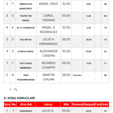
2
7
ANGEL CRUZ
52.50
GREEN EYED
8,85
69
MONSTER(7)
3
5
CAROL
55.00
YOU'RE THE
2,40
84
CEDENO
ONE(5)
4
4
ANGEL A.
52.50
M J'S YOSHIDA(4)
5,45
74
RODRIGUEZ
5
3
JULIO A.
55.00
OLD BAY(3)
28,55
75
HERNANDEZ
6
2
ALEXANDER
52.50
PLINKO CHIP(2)
23,90
63
CRISPIN
7
1
RICARDO
55.00
HOT FUDGE
17,15
71
CHIAPPE
WARRIOR(1)
0
8
MARTIN
56.00
TRUE
Koşmaz
-
66
CHUAN
PHENOMENON(8)
TL
6. KOŞU SONUÇLARI
Sıra
No
Atın Adı
Jokey
Kilo
Derece
Ganyan
Fark
Hnd.
1
7
JULIO A.
55.50
HONORABLE
54,10
57