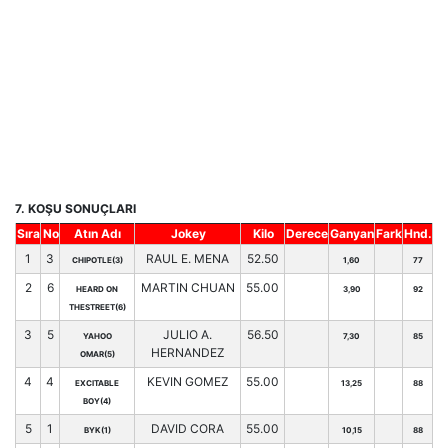
7. KOŞU SONUÇLARI
Sıra
No
Atın Adı
Jokey
Kilo
Derece
Ganyan
Fark
Hnd.
1
3
RAUL E. MENA
52.50
CHIPOTLE(3)
1,60
77
2
6
MARTIN CHUAN
55.00
HEARD ON
3,90
92
THESTREET(6)
3
5
JULIO A.
56.50
YAHOO
7,30
85
HERNANDEZ
OMAR(5)
4
4
KEVIN GOMEZ
55.00
EXCITABLE
13,25
88
BOY(4)
5
1
DAVID CORA
55.00
BYK(1)
10,15
88