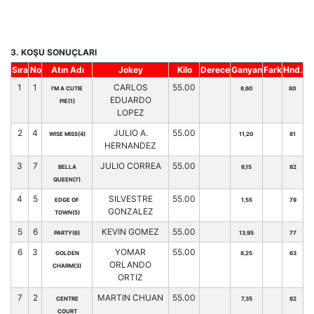
3. KOŞU SONUÇLARI
Sıra
No
Atın Adı
Jokey
Kilo
Derece
Ganyan
Fark
Hnd.
1
1
CARLOS
55.00
I'M A CUTIE
8,60
80
EDUARDO
PIE(1)
LOPEZ
2
4
JULIO A.
55.00
WISE MISS(4)
11,20
81
HERNANDEZ
3
7
JULIO CORREA
55.00
BELLA
6,15
82
QUEEN(7)
4
5
SILVESTRE
55.00
EDGE OF
1,55
79
GONZALEZ
TOWN(5)
5
6
KEVIN GOMEZ
55.00
PARTY(6)
13,95
77
6
3
YOMAR
55.00
GOLDEN
8,25
63
ORLANDO
CHARM(3)
ORTIZ
7
2
MARTIN CHUAN
55.00
CENTRE
7,35
82
COURT