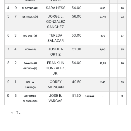
4
9
SARA HESS
54.00
ELECTRICA(9)
8,35
28
5
7
JORGE L.
56.00
ESTRELLIS(7)
27,45
22
GONZALEZ
SANCHEZ
6
3
TERESA
53.00
BIG BOLT(3)
8,10
37
SALAZAR
7
4
JOSHUA
51.00
NOHAI(4)
9,00
35
ORTIZ
8
2
FRANKLIN
54.00
SAVANNAH
16,25
26
GONZALEZ,
GEORGIA(2)
JR.
9
1
COREY
49.50
BELLA
2,45
33
MONGAN
CREED(1)
0
5
JOSE E.
51.50
AFFIRMED
Koşmaz
-
0
VARGAS
BLESSING(5)
TL