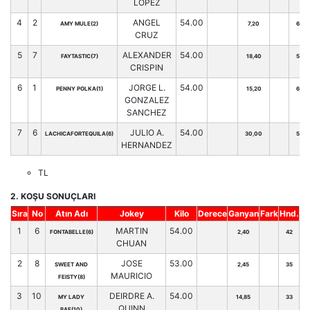
LOPEZ
4
2
ANGEL
54.00
AMY MULE(2)
7,20
65
CRUZ
5
7
ALEXANDER
54.00
FAYTASTIC(7)
18,40
58
CRISPIN
6
1
JORGE L.
54.00
PENNY POLKA(1)
15,20
66
GONZALEZ
SANCHEZ
7
6
JULIO A.
54.00
LACHICAFORTEQUILA(6)
30,00
55
HERNANDEZ
TL
2. KOŞU SONUÇLARI
Sıra
No
Atın Adı
Jokey
Kilo
Derece
Ganyan
Fark
Hnd.
1
6
MARTIN
54.00
FONTABELLE(6)
2,40
42
CHUAN
2
8
JOSE
53.00
SWEET AND
2,45
35
MAURICIO
FEISTY(8)
3
10
DEIRDRE A.
54.00
MY LADY
14,85
33
QUINN
BAE(10)