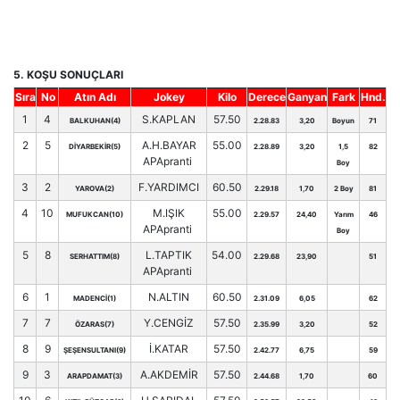
5. KOŞU SONUÇLARI
Sıra
No
Atın Adı
Jokey
Kilo
Derece
Ganyan
Fark
Hnd.
1
4
S.KAPLAN
57.50
BALKUHAN(4)
2.28.83
3,20
Boyun
71
2
5
A.H.BAYAR
55.00
DİYARBEKİR(5)
2.28.89
3,20
1,5
82
APApranti
Boy
3
2
F.YARDIMCI
60.50
YAROVA(2)
2.29.18
1,70
2 Boy
81
4
10
M.IŞIK
55.00
MUFUKCAN(10)
2.29.57
24,40
Yarım
46
APApranti
Boy
5
8
L.TAPTIK
54.00
SERHATTIM(8)
2.29.68
23,90
51
APApranti
6
1
N.ALTIN
60.50
MADENCİ(1)
2.31.09
6,05
62
7
7
Y.CENGİZ
57.50
ÖZARAS(7)
2.35.99
3,20
52
8
9
İ.KATAR
57.50
ŞEŞENSULTANI(9)
2.42.77
6,75
59
9
3
A.AKDEMİR
57.50
ARAPDAMAT(3)
2.44.68
1,70
60