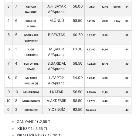
3
7
A.H.BAYAR
56.00
GENÇAY
1.21.91
12,45
Burun
34
APApranti
NALAN(7)
4
6
M.ÜNLÜ
58.50
SHINE OF
1.21.92
29,85
3 Boy
35
SUN(6)
5
5
B.BEKTAŞ
60.50
GÖZÜ KARA
1.22.47
5,30
37
BATINIM(5)
6
1
M.ŞAKİR
61.00
LION
1.22.90
14,05
44
APApranti
HECTOR(1)
7
4
B.SARIDAL
58.50
SUN OF THE
1.22.98
10,75
39
APApranti
SEA(4)
8
9
L.TAPTIK
54.00
MY MOST
1.23.41
5,30
32
APApranti
SPECIAL(9)
9
10
İ.KATAR
56.50
HENAIRE(10)
1.25.00
11,10
31
10
8
A.AKDEMİR
58.50
MINGUINHO(8)
1.27.79
5,40
33
0
2
Y.CENGİZ
62.50
RUTBAR(2)
Koşmaz
-
43
GANYAN(11) :2,55 TL
İKİLİ(3/11) :5,55 TL
SIRALI İKİLİ(11/3) :14,20 TL