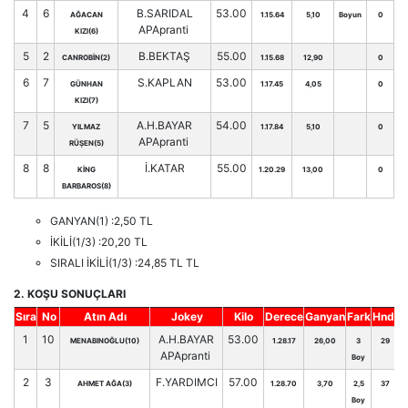
4
6
B.SARIDAL
53.00
AĞACAN
1.15.64
5,10
Boyun
0
APApranti
KIZI(6)
5
2
B.BEKTAŞ
55.00
CANROBİN(2)
1.15.68
12,90
0
6
7
S.KAPLAN
53.00
GÜNHAN
1.17.45
4,05
0
KIZI(7)
7
5
A.H.BAYAR
54.00
YILMAZ
1.17.84
5,10
0
APApranti
RÜŞEN(5)
8
8
İ.KATAR
55.00
KİNG
1.20.29
13,00
0
BARBAROS(8)
GANYAN(1) :2,50 TL
İKİLİ(1/3) :20,20 TL
SIRALI İKİLİ(1/3) :24,85 TL TL
2. KOŞU SONUÇLARI
Sıra
No
Atın Adı
Jokey
Kilo
Derece
Ganyan
Fark
Hnd.
1
10
A.H.BAYAR
53.00
MENABINOĞLU(10)
1.28.17
26,00
3
29
APApranti
Boy
2
3
F.YARDIMCI
57.00
AHMET AĞA(3)
1.28.70
3,70
2,5
37
Boy