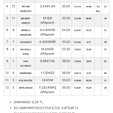
4
12
S.KAPLAN
55.00
TAYYAVİ
1.21.74
41,90
4,5
27
GÜZELİ(12)
Boy
5
11
M.IŞIK
55.00
BIG BABY
1.22.46
39,60
34
APApranti
JANE(11)
6
8
A.H.BAYAR
54.00
PATRIA O
1.22.47
14,75
41
APApranti
MUERTE(8)
7
7
A.AKDEMİR
55.00
LİVZARA(7)
1.22.50
4,75
59
8
4
M.ŞAKİR
53.50
DUYGULU
1.24.12
12,65
37
APApranti
KIZ(4)
9
1
B.BEKTAŞ
58.00
CAN
1.26.58
29,15
30
AYLARA(1)
10
6
Y.CENGİZ
56.00
HEMDEM(6)
1.26.73
4,75
40
11
5
İ.KATAR
55.00
ELİŞ GÜLÜ(5)
1.28.88
28,45
37
12
3
Y.ÇELİKBAŞ
55.00
ARYA LİNA(3)
1.33.87
14,25
38
APApranti
GANYAN(2) :3,30 TL
6'LI GANYAN(1/10/2,11/1/4,5,7/2) :4.675,90 TL