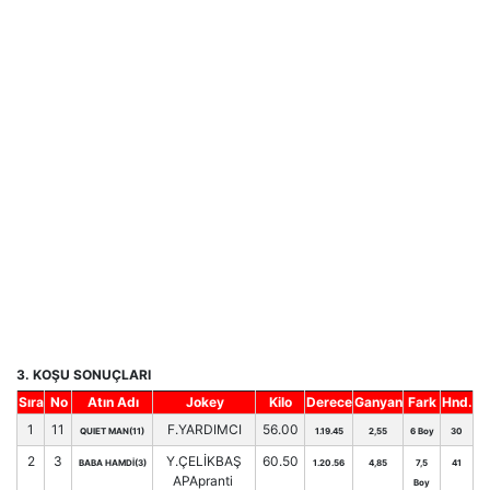
3. KOŞU SONUÇLARI
Sıra
No
Atın Adı
Jokey
Kilo
Derece
Ganyan
Fark
Hnd.
1
11
F.YARDIMCI
56.00
QUIET MAN(11)
1.19.45
2,55
6 Boy
30
2
3
Y.ÇELİKBAŞ
60.50
BABA HAMDİ(3)
1.20.56
4,85
7,5
41
APApranti
Boy