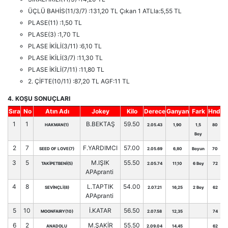
ÜÇLÜ BAHİS(11/3/7) :131,20 TL Çıkan 1 ATLla:5,55 TL
PLASE(11) :1,50 TL
PLASE(3) :1,70 TL
PLASE İKİLİ(3/11) :6,10 TL
PLASE İKİLİ(3/7) :11,30 TL
PLASE İKİLİ(7/11) :11,80 TL
2. ÇİFTE(10/11) :87,20 TL AGF:11 TL
4. KOŞU SONUÇLARI
Sıra
No
Atın Adı
Jokey
Kilo
Derece
Ganyan
Fark
Hnd.
1
1
B.BEKTAŞ
59.50
HAKMAN(1)
2.05.43
1,90
1,5
80
Boy
2
7
F.YARDIMCI
57.00
SEED OF LOVE(7)
2.05.69
6,80
Boyun
70
3
5
M.IŞIK
55.50
TAKİPETBENİ(5)
2.05.74
11,10
6 Boy
72
APApranti
4
8
L.TAPTIK
54.00
SEVİNÇLİ(8)
2.07.21
16,25
2 Boy
62
APApranti
5
10
İ.KATAR
56.50
MOONFAIRY(10)
2.07.58
12,35
74
6
2
M.ŞAKİR
55.50
ANADOLU
2.09.04
14,45
62