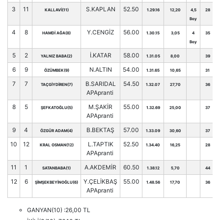
3
11
S.KAPLAN
52.50
KALLAVİ(11)
1.29.16
12,20
4,5
28
Boy
4
8
Y.CENGİZ
56.00
HAMDİ AĞA(8)
1.30.15
3,05
4
35
Boy
5
2
İ.KATAR
58.00
YALNIZ BABA(2)
1.31.05
8,00
39
6
9
N.ALTIN
54.00
ÖZÜMBEK(9)
1.31.65
10,65
31
7
7
B.SARIDAL
54.50
TAÇGİYDİREN(7)
1.32.07
27,70
36
APApranti
8
5
M.ŞAKİR
55.00
ŞEFKATOĞLU(5)
1.32.69
25,00
37
APApranti
9
4
B.BEKTAŞ
57.00
ÖZGÜR ADAM(4)
1.33.09
30,60
37
10
12
L.TAPTIK
52.50
KRAL OSMAN(12)
1.34.40
16,25
28
APApranti
11
1
A.AKDEMİR
60.50
SATANBABA(1)
1.38.12
5,70
44
12
6
Y.ÇELİKBAŞ
55.00
ŞİMŞEKBEYİNOĞLU(6)
1.48.56
17,70
36
APApranti
GANYAN(10) :26,00 TL