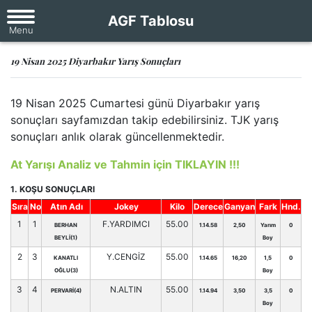
AGF Tablosu
19 Nisan 2025 Diyarbakır Yarış Sonuçları
19 Nisan 2025 Cumartesi günü Diyarbakır yarış
sonuçları sayfamızdan takip edebilirsiniz. TJK yarış
sonuçları anlık olarak güncellenmektedir.
At Yarışı Analiz ve Tahmin için TIKLAYIN !!!
1. KOŞU SONUÇLARI
Sıra
No
Atın Adı
Jokey
Kilo
Derece
Ganyan
Fark
Hnd.
1
1
F.YARDIMCI
55.00
BERHAN
1.14.58
2,50
Yarım
0
BEYLİ(1)
Boy
2
3
Y.CENGİZ
55.00
KANATLI
1.14.65
16,20
1,5
0
OĞLU(3)
Boy
3
4
N.ALTIN
55.00
PERVARİ(4)
1.14.94
3,50
3,5
0
Boy