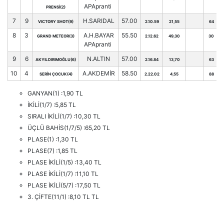
APApranti
PRENSİ(2)
7
9
H.SARIDAL
57.00
VICTORY SHOT(9)
2.10.59
21,55
64
8
3
A.H.BAYAR
55.50
GRAND METEOR(3)
2.12.62
49,30
30
APApranti
9
6
N.ALTIN
57.00
AKYILDIRIMOĞLU(6)
2.16.84
13,70
63
10
4
A.AKDEMİR
58.50
SERİN ÇOCUK(4)
2.22.02
4,55
88
GANYAN(1) :1,90 TL
İKİLİ(1/7) :5,85 TL
SIRALI İKİLİ(1/7) :10,30 TL
ÜÇLÜ BAHİS(1/7/5) :65,20 TL
PLASE(1) :1,30 TL
PLASE(7) :1,85 TL
PLASE İKİLİ(1/5) :13,40 TL
PLASE İKİLİ(1/7) :11,10 TL
PLASE İKİLİ(5/7) :17,50 TL
3. ÇİFTE(11/1) :8,10 TL TL