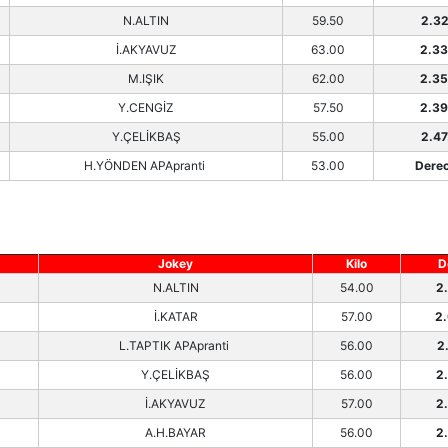
N.ALTIN
59.50
2.32
İ.AKYAVUZ
63.00
2.33
M.IŞIK
62.00
2.35
Y.CENGİZ
57.50
2.39
Y.ÇELİKBAŞ
55.00
2.47
H.YÖNDEN APApranti
53.00
Derec
Jokey
Kilo
D
N.ALTIN
54.00
2
İ.KATAR
57.00
2
L.TAPTIK APApranti
56.00
2
Y.ÇELİKBAŞ
56.00
2
İ.AKYAVUZ
57.00
2
A.H.BAYAR
56.00
2