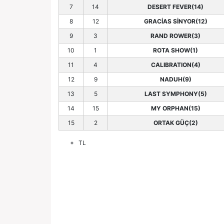
7
14
DESERT FEVER(14)
8
12
GRACİAS SİNYOR(12)
9
3
RAND ROWER(3)
10
1
ROTA SHOW(1)
11
4
CALIBRATION(4)
12
9
NADUH(9)
13
5
LAST SYMPHONY(5)
14
15
MY ORPHAN(15)
15
2
ORTAK GÜÇ(2)
TL