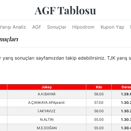
AGF Tablosu
Yarışı Analiz
AGF
Sonuçlar
Hipodrom
Kupon Yap
nuçları
arış sonuçları sayfamızdan takip edebilirsiniz. TJK yarış s
Jokey
Kilo
Dere
A.H.BAYAR
56.00
1.28.
A.ÇANKAYA APApranti
57.00
1.30.
İ.AKYAVUZ
56.00
1.30.
N.ALTIN
55.00
1.30.
M.E.DOĞAN
55.00
1.30.