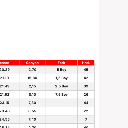
erece
Ganyan
Fark
Hnd.
.20.29
2,70
5 Boy
45
.21.19
15,80
1,5 Boy
42
.21.43
2,15
2,5 Boy
39
.21.92
8,10
7,5 Boy
26
.23.15
7,80
44
.23.48
6,55
22
.24.55
7,40
7
.25.34
2,70
40