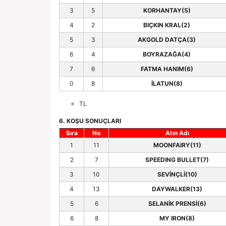
3
5
KORHANTAY(5)
4
2
BIÇKIN KRAL(2)
5
3
AKGOLD DATÇA(3)
6
4
BOYRAZAĞA(4)
7
6
FATMA HANIM(6)
0
8
İLATUN(8)
TL
6. KOŞU SONUÇLARI
Sıra
No
Atın Adı
1
11
MOONFAIRY(11)
2
7
SPEEDING BULLET(7)
3
10
SEVİNÇLİ(10)
4
13
DAYWALKER(13)
5
6
SELANİK PRENSİ(6)
6
8
MY IRON(8)