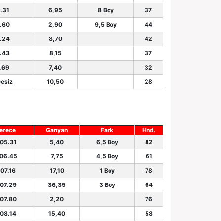
.31
6,95
8 Boy
37
.60
2,90
9,5 Boy
44
.24
8,70
42
.43
8,15
37
.69
7,40
32
esiz
10,50
28
erece
Ganyan
Fark
Hnd.
.05.31
5,40
6,5 Boy
82
.06.45
7,75
4,5 Boy
61
.07.16
17,10
1 Boy
78
.07.29
36,35
3 Boy
64
.07.80
2,20
76
.08.14
15,40
58