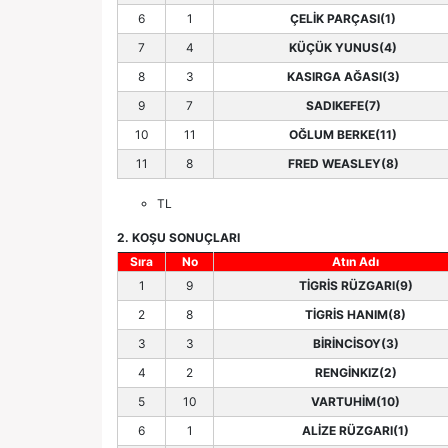
6
1
ÇELİK PARÇASI(1)
7
4
KÜÇÜK YUNUS(4)
8
3
KASIRGA AĞASI(3)
9
7
SADIKEFE(7)
10
11
OĞLUM BERKE(11)
11
8
FRED WEASLEY(8)
TL
2. KOŞU SONUÇLARI
Sıra
No
Atın Adı
1
9
TİGRİS RÜZGARI(9)
2
8
TİGRİS HANIM(8)
3
3
BİRİNCİSOY(3)
4
2
RENGİNKIZ(2)
5
10
VARTUHİM(10)
6
1
ALİZE RÜZGARI(1)