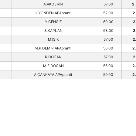
A.AKDEMİR
57.00
2
H.YÖNDEN APApranti
52.00
2
Y.CENGİZ
60.00
2
S.KAPLAN
63.00
2
M.IŞIK
57.00
2
M.P.DEMİR APApranti
56.00
2
R.DOĞAN
57.00
2
M.E.DOĞAN
56.00
2
A.ÇANKAYA APApranti
59.00
2