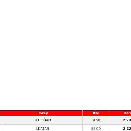
Jokey
Kilo
Der
R.DOĞAN
61.50
2.29
İ.KATAR
55.00
2.32