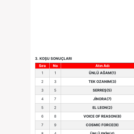
3. KOŞU SONUÇLARI
Sıra
No
Atın Adı
1
1
ÜNLÜ AĞAM(1)
2
3
TEK OZANIM(3)
3
5
SERREŞ(5)
4
7
JİNORA(7)
5
2
EL LEON(2)
6
8
VOICE OF REASON(8)
7
9
COSMIC FORCE(9)
8
4
ÜNLÜ EKİN(4)