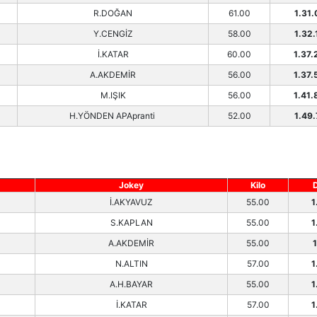
R.DOĞAN
61.00
1.31.
Y.CENGİZ
58.00
1.32.
İ.KATAR
60.00
1.37.
A.AKDEMİR
56.00
1.37.
M.IŞIK
56.00
1.41.
H.YÖNDEN APApranti
52.00
1.49.
Jokey
Kilo
İ.AKYAVUZ
55.00
1
S.KAPLAN
55.00
1
A.AKDEMİR
55.00
1
N.ALTIN
57.00
1
A.H.BAYAR
55.00
1
İ.KATAR
57.00
1