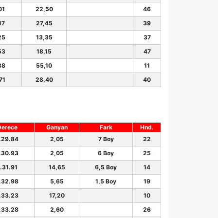
01
22,50
46
17
27,45
39
25
13,35
37
53
18,15
47
88
55,10
11
71
28,40
40
Derece
Ganyan
Fark
Hnd.
.29.84
2,05
7 Boy
22
.30.93
2,05
6 Boy
25
.31.91
14,65
6,5 Boy
14
.32.98
5,65
1,5 Boy
19
.33.23
17,20
10
.33.28
2,60
26