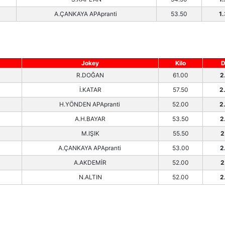
A.ÇANKAYA APApranti
53.50
1
Jokey
Kilo
D
R.DOĞAN
61.00
2
İ.KATAR
57.50
2
H.YÖNDEN APApranti
52.00
2
A.H.BAYAR
53.50
2
M.IŞIK
55.50
2
A.ÇANKAYA APApranti
53.00
2
A.AKDEMİR
52.00
2
N.ALTIN
52.00
2