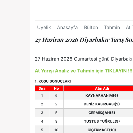
Üyelik
Anasayfa
Bülten
Tahmin
At 
27 Haziran 2026 Diyarbakır Yarış So
27 Haziran 2026 Cumartesi günü Diyarbakır y
At Yarışı Analiz ve Tahmin için TIKLAYIN !!!
1. KOŞU SONUÇLARI
Sıra
No
Atın Adı
1
6
KAYNARHANIM(6)
2
2
DENİZ KASIRGASI(2)
3
5
ÇERMİKŞAH(5)
4
9
TUSTUS TUĞRUL(9)
5
10
ÇİÇEKMAST(10)