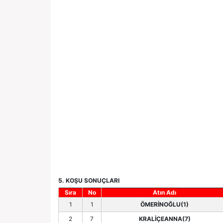
5. KOŞU SONUÇLARI
Sıra
No
Atın Adı
1
1
ÖMERİNOĞLU(1)
2
7
KRALİÇEANNA(7)