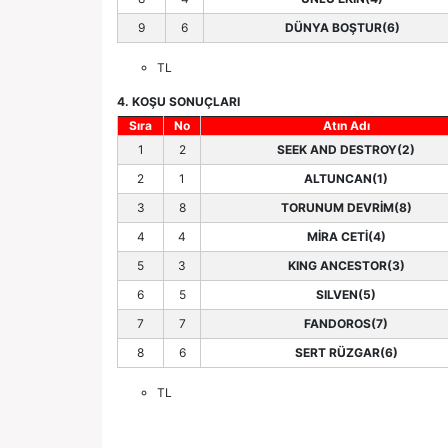
9
6
DÜNYA BOŞTUR(6)
TL
4. KOŞU SONUÇLARI
Sıra
No
Atın Adı
1
2
SEEK AND DESTROY(2)
2
1
ALTUNCAN(1)
3
8
TORUNUM DEVRİM(8)
4
4
MİRA CETİ(4)
5
3
KING ANCESTOR(3)
6
5
SILVEN(5)
7
7
FANDOROS(7)
8
6
SERT RÜZGAR(6)
TL