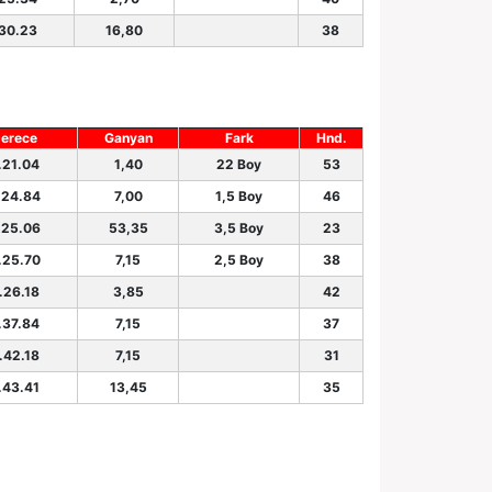
.30.23
16,80
38
erece
Ganyan
Fark
Hnd.
.21.04
1,40
22 Boy
53
.24.84
7,00
1,5 Boy
46
.25.06
53,35
3,5 Boy
23
.25.70
7,15
2,5 Boy
38
.26.18
3,85
42
.37.84
7,15
37
.42.18
7,15
31
.43.41
13,45
35