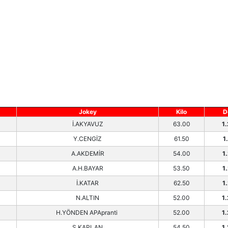
Jokey
Kilo
D
İ.AKYAVUZ
63.00
1
Y.CENGİZ
61.50
1
A.AKDEMİR
54.00
1
A.H.BAYAR
53.50
1
İ.KATAR
62.50
1
N.ALTIN
52.00
1
H.YÖNDEN APApranti
52.00
1
S.KAPLAN
54.50
1