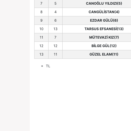
7
5
CANOĞLU YILDIZI(5)
8
4
CANGÜLİSTAN(4)
9
6
EZDAR GÜLÜ(6)
10
13
TARSUS EFSANESİ(13)
11
7
MÜTEVAZİ KIZ(7)
12
12
BİLGE GÜL(12)
13
11
GÜZEL ELAM(11)
TL