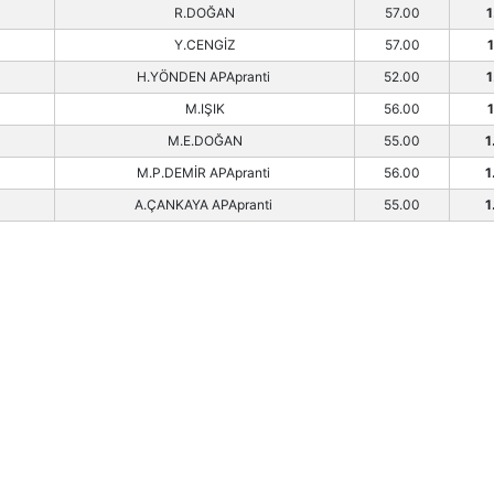
R.DOĞAN
57.00
1
Y.CENGİZ
57.00
1
H.YÖNDEN APApranti
52.00
1
M.IŞIK
56.00
1
M.E.DOĞAN
55.00
1
M.P.DEMİR APApranti
56.00
1
A.ÇANKAYA APApranti
55.00
1