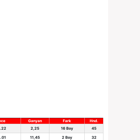
ece
Ganyan
Fark
Hnd.
.22
2,25
16 Boy
45
.01
11,45
2 Boy
32