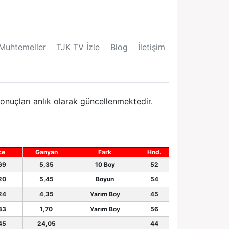
Muhtemeller
TJK TV İzle
Blog
İletişim
onuçları anlık olarak güncellenmektedir.
ce
Ganyan
Fark
Hnd.
69
5,35
10 Boy
52
20
5,45
Boyun
54
24
4,35
Yarım Boy
45
33
1,70
Yarım Boy
56
45
24,05
44