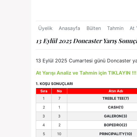
Üyelik
Anasayfa
Bülten
Tahmin
At 
13 Eylül 2025 Doncaster Yarış Sonuçl
13 Eylül 2025 Cumartesi günü Doncaster yarı
At Yarışı Analiz ve Tahmin için TIKLAYIN !!!
1. KOŞU SONUÇLARI
Sıra
No
Atın Adı
1
7
TREBLE TEE(7)
2
1
CASH(1)
3
3
GALERON(3)
4
2
BOPEDRO(2)
5
10
PRINCIPALITY(10)