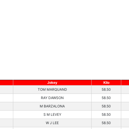
Jokey
Kilo
TOM MARQUAND
58.50
RAY DAWSON
58.50
M BARZALONA
58.50
S M LEVEY
58.50
W J LEE
58.50