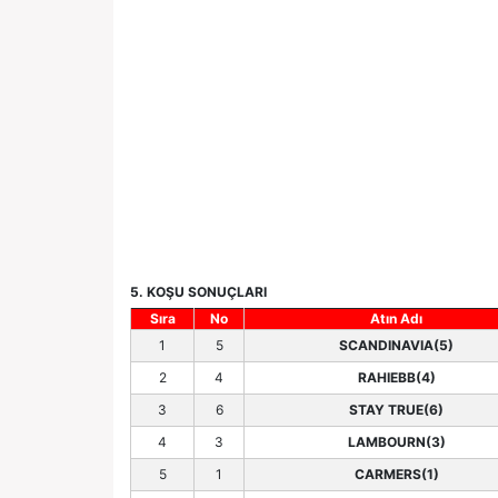
5. KOŞU SONUÇLARI
Sıra
No
Atın Adı
1
5
SCANDINAVIA(5)
2
4
RAHIEBB(4)
3
6
STAY TRUE(6)
4
3
LAMBOURN(3)
5
1
CARMERS(1)