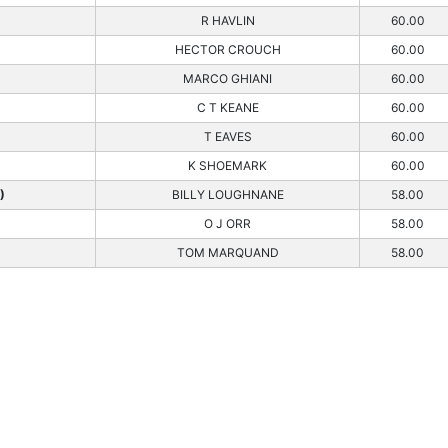
R HAVLIN
60.00
HECTOR CROUCH
60.00
MARCO GHIANI
60.00
C T KEANE
60.00
T EAVES
60.00
K SHOEMARK
60.00
)
BILLY LOUGHNANE
58.00
O J ORR
58.00
)
TOM MARQUAND
58.00