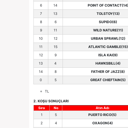
6
14
POINT OF CONTACT(14
7
13
TOLSTOY(13)
8
6
SUPIDO(6)
9
11
WILD NATURE(11)
10
12
URBAN SPRAWL(12)
11
15
ATLANTIC GAMBLE(15)
12
9
ISLA KAI(9)
13
4
HAWKSBILL(4)
14
8
FATHER OF JAZZ(8)
0
5
GREAT CHIEFTAIN(5)
TL
2. KOŞU SONUÇLARI
Sıra
No
Atın Adı
1
5
PUERTO RICO(5)
2
4
OXAGON(4)