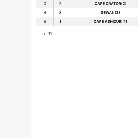
3
2
CAPE ORATOR(2)
4
3
GEWAN(3)
5
1
CAPE ASHIZURI(1)
TL