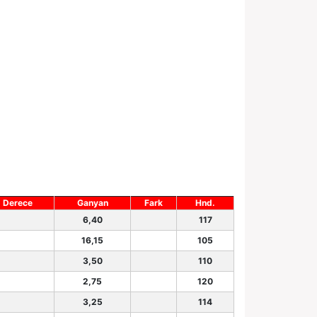
Derece
Ganyan
Fark
Hnd.
6,40
117
16,15
105
3,50
110
2,75
120
3,25
114