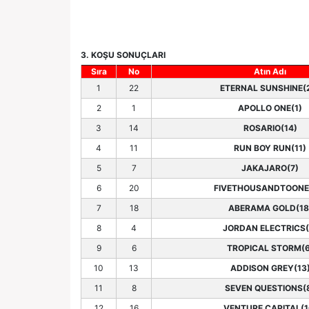
3. KOŞU SONUÇLARI
Sıra
No
Atın Adı
1
22
ETERNAL SUNSHINE(
2
1
APOLLO ONE(1)
3
14
ROSARIO(14)
4
11
RUN BOY RUN(11)
5
7
JAKAJARO(7)
6
20
FIVETHOUSANDTOONE
7
18
ABERAMA GOLD(18
8
4
JORDAN ELECTRICS(
9
6
TROPICAL STORM(6
10
13
ADDISON GREY(13
11
8
SEVEN QUESTIONS(
12
16
VENTURE CAPITAL(1