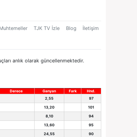
Muhtemeller
TJK TV İzle
Blog
İletişim
çları anlık olarak güncellenmektedir.
Derece
Ganyan
Fark
Hnd.
2,55
97
13,20
101
8,10
94
13,60
95
24,55
90