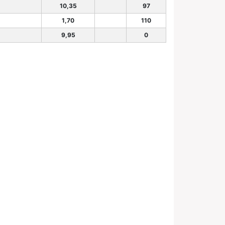
10,35
97
1,70
110
9,95
0