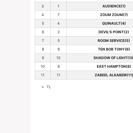
3
1
AUDIENCE(1)
4
7
ZOUM ZOUM(7)
5
4
QUINAULT(4)
6
2
DEVIL'S POINT(2)
7
5
ROOM SERVICE(5)
8
6
TEN BOB TONY(6)
9
10
SHADOW OF LIGHT(10
10
8
EAST HAMPTON(8)
11
11
ZABEEL ALKABEIR(11
TL