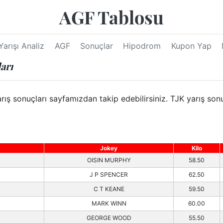
AGF Tablosu
Yarışı Analiz
AGF
Sonuçlar
Hipodrom
Kupon Yap
arı
ş sonuçları sayfamızdan takip edebilirsiniz. TJK yarış sonu
Jokey
Kilo
OISIN MURPHY
58.50
J P SPENCER
62.50
C T KEANE
59.50
MARK WINN
60.00
GEORGE WOOD
55.50