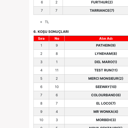
6
2
FURTHUR(2)
7
7
TARRIANCE(7)
TL
6. KOŞU SONUÇLARI
Sıra
No
Atın Adı
1
9
PATHEIN(9)
2
8
LYNEHAM(8)
3
1
DEL MARO(1)
4
11
TEST RUN(11)
5
2
MERCI MONSIEUR(2)
6
10
SEEWAY(10)
7
6
COLOURBAND(6)
8
7
EL LOCO(7)
9
4
MR WONKA(4)
10
3
MORBEH(3)