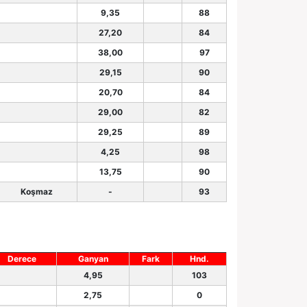
9,35
88
27,20
84
38,00
97
29,15
90
20,70
84
29,00
82
29,25
89
4,25
98
13,75
90
Koşmaz
-
93
Derece
Ganyan
Fark
Hnd.
4,95
103
2,75
0