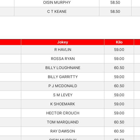
OISIN MURPHY
58.50
C T KEANE
58.50
Jokey
Kilo
R HAVLIN
59.00
ROSSA RYAN
59.00
BILLY LOUGHNANE
60.50
BILLY GARRITTY
59.00
P J MCDONALD
60.50
S M LEVEY
59.00
K SHOEMARK
59.00
HECTOR CROUCH
59.00
TOM MARQUAND
60.50
RAY DAWSON
60.50