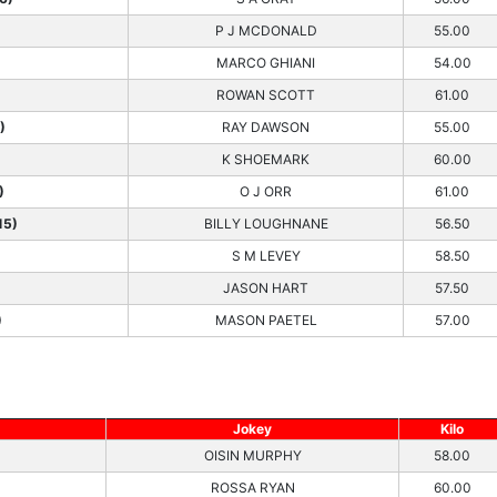
)
P J MCDONALD
55.00
MARCO GHIANI
54.00
ROWAN SCOTT
61.00
)
RAY DAWSON
55.00
K SHOEMARK
60.00
)
O J ORR
61.00
15)
BILLY LOUGHNANE
56.50
S M LEVEY
58.50
)
JASON HART
57.50
)
MASON PAETEL
57.00
Jokey
Kilo
OISIN MURPHY
58.00
ROSSA RYAN
60.00