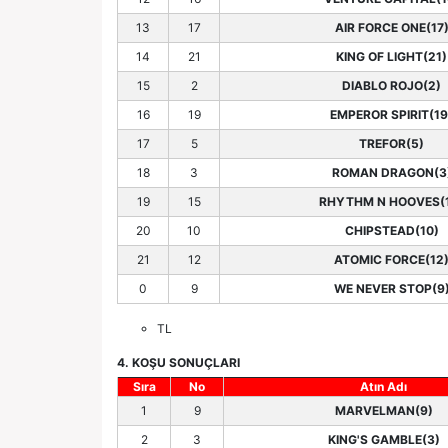
13
17
AIR FORCE ONE(17
14
21
KING OF LIGHT(21)
15
2
DIABLO ROJO(2)
16
19
EMPEROR SPIRIT(19
17
5
TREFOR(5)
18
3
ROMAN DRAGON(3
19
15
RHYTHM N HOOVES(
20
10
CHIPSTEAD(10)
21
12
ATOMIC FORCE(12
0
9
WE NEVER STOP(9
TL
4. KOŞU SONUÇLARI
Sıra
No
Atın Adı
1
9
MARVELMAN(9)
2
3
KING'S GAMBLE(3)