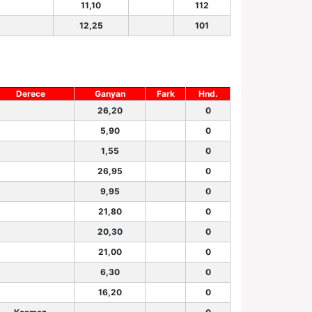
11,10
112
12,25
101
Derece
Ganyan
Fark
Hnd.
26,20
0
5,90
0
1,55
0
26,95
0
9,95
0
21,80
0
20,30
0
21,00
0
6,30
0
16,20
0