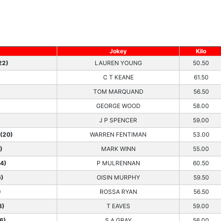
Jokey
Kilo
22)
LAUREN YOUNG
50.50
C T KEANE
61.50
TOM MARQUAND
56.50
GEORGE WOOD
58.00
J P SPENCER
59.00
(20)
WARREN FENTIMAN
53.00
)
MARK WINN
55.00
4)
P MULRENNAN
60.50
)
OISIN MURPHY
59.50
)
ROSSA RYAN
56.50
8)
T EAVES
59.00
6)
S A GRAY
56.00