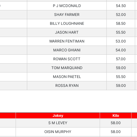
)
P J MCDONALD
54.50
SHAY FARMER
52.00
BILLY LOUGHNANE
58.50
JASON HART
55.50
WARREN FENTIMAN
53.00
MARCO GHIANI
54.00
ROWAN SCOTT
57.00
TOM MARQUAND
59.00
MASON PAETEL
55.50
ROSSA RYAN
59.00
Jokey
Kilo
S M LEVEY
58.00
OISIN MURPHY
58.00