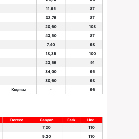
11,95
87
33,75
87
20,60
103
43,50
87
7,40
98
18,35
100
23,55
91
34,00
95
30,60
93
Koşmaz
-
96
Derece
Ganyan
Fark
Hnd.
7,20
110
9,20
110