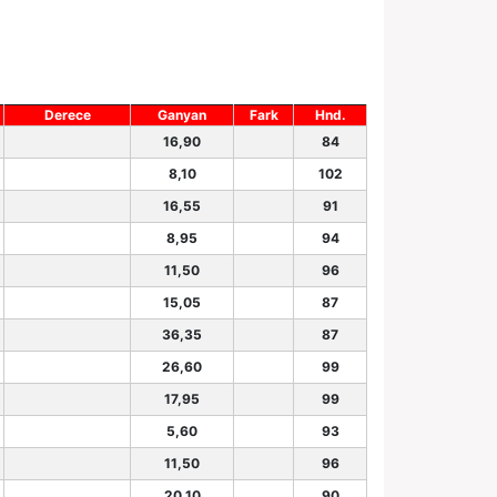
Derece
Ganyan
Fark
Hnd.
16,90
84
8,10
102
16,55
91
8,95
94
11,50
96
15,05
87
36,35
87
26,60
99
17,95
99
5,60
93
11,50
96
20,10
90