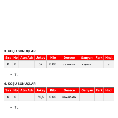
3. KOŞU SONUÇLARI
Sıra
No
Atın Adı
Jokey
Kilo
Derece
Ganyan
Fark
Hnd.
0
0
57
0.00
G S KOTZEN
Koşmaz
0
TL
4. KOŞU SONUÇLARI
Sıra
No
Atın Adı
Jokey
Kilo
Derece
Ganyan
Fark
Hnd.
0
0
59,5
0.00
R MAİNGARD
TL