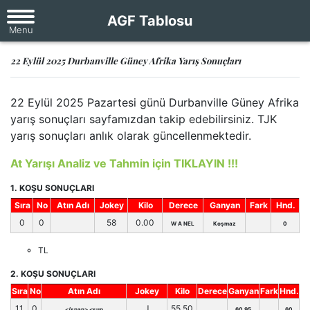
AGF Tablosu
22 Eylül 2025 Durbanville Güney Afrika Yarış Sonuçları
22 Eylül 2025 Pazartesi günü Durbanville Güney Afrika
yarış sonuçları sayfamızdan takip edebilirsiniz. TJK
yarış sonuçları anlık olarak güncellenmektedir.
At Yarışı Analiz ve Tahmin için TIKLAYIN !!!
1. KOŞU SONUÇLARI
Sıra
No
Atın Adı
Jokey
Kilo
Derece
Ganyan
Fark
Hnd.
0
0
58
0.00
W A NEL
Koşmaz
0
TL
2. KOŞU SONUÇLARI
Sıra
No
Atın Adı
Jokey
Kilo
Derece
Ganyan
Fark
Hnd.
11
0
J
55.50
</span> <sup
60,95
60