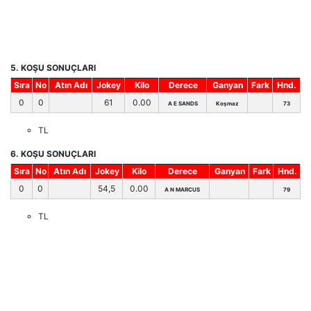
5. KOŞU SONUÇLARI
Sıra
No
Atın Adı
Jokey
Kilo
Derece
Ganyan
Fark
Hnd.
0
0
61
0.00
A E SANDS
Koşmaz
73
TL
6. KOŞU SONUÇLARI
Sıra
No
Atın Adı
Jokey
Kilo
Derece
Ganyan
Fark
Hnd.
0
0
54,5
0.00
A N MARCUS
79
TL