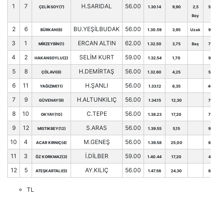
1
7
H.SARIDAL
56.00
ÇELİKSOY(7)
1.30.14
9,90
2,5
51
Boy
2
6
BU.YEŞİLBUDAK
56.00
BÜRKAN(6)
1.30.59
3,95
Uzak
99
3
1
ERCAN ALTIN
62.00
MİRZEYBİN(1)
1.32.50
3,75
Baş
76
4
2
SELİM KURT
59.00
HAKANSOYLU(2)
1.32.54
1,70
94
5
8
H.DEMİRTAŞ
56.00
ÇÖLAVI(8)
1.32.60
4,25
58
6
11
H.ŞANLI
56.00
YAĞIZIM(11)
1.33.12
6,35
40
7
9
H.ALTUNKILIÇ
56.00
GÜVENAY(9)
1.34.15
12,30
78
8
10
C.TEPE
56.00
OKYAY(10)
1.38.23
17,20
74
9
12
S.ARAS
56.00
MISTIKBEY(12)
1.39.55
5,15
97
10
4
M.GENEŞ
56.00
ACAR KIRNIÇ(4)
1.39.58
25,00
61
11
3
İ.DİLBER
59.00
ÖZ KORKMAZ(3)
1.40.44
17,20
48
12
5
AY.KILIÇ
56.00
ATEŞKARTALI(5)
1.47.56
24,30
65
TL