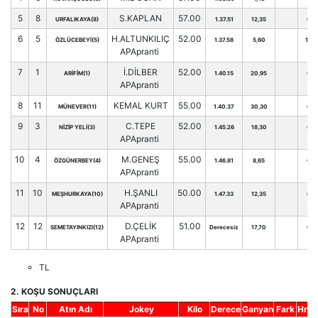
5
8
S.KAPLAN
57.00
URFALIKAYA(8)
1.37.51
12,35
0
6
5
H.ALTUNKILIÇ
52.00
ÖZLÜCEBEYİ(5)
1.37.58
5,60
19
APApranti
7
1
İ.DİLBER
52.00
ARİFİM(1)
1.40.15
20,95
0
APApranti
8
11
KEMAL KURT
55.00
MÜNEVER(11)
1.40.37
30,30
0
9
3
C.TEPE
52.00
NİZİP YELİ(3)
1.45.26
18,30
0
APApranti
10
4
M.GENEŞ
55.00
ÖZGÜNERBEY(4)
1.46.81
8,65
0
APApranti
11
10
H.ŞANLI
50.00
MEŞHURKAYA(10)
1.47.33
12,35
0
APApranti
12
12
D.ÇELİK
51.00
SEMETAYINKIZI(12)
Derecesiz
17,70
0
APApranti
TL
2. KOŞU SONUÇLARI
Sıra
No
Atın Adı
Jokey
Kilo
Derece
Ganyan
Fark
Hnd.