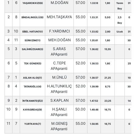
1
6
M.DOĞAN
57.00
YAŞARCIKKIZI(6)
1.33.18
1,80
Yarım
31
Boy
2
8
MEH.TAŞKAYA
55.00
BİNDALINGÜLÜ(8)
1.33.31
5,00
2,5
0
Boy
3
10
F.YARDIMCI
55.00
SİBEL HATUN(10)
1.33.82
2,60
Uzak
31
4
11
MEH.DOĞAN
55.00
SÜRKIZIM(11)
1.35.61
1,80
30
5
3
S.ARAS
57.00
SALİHRÜZGARI(3)
1.36.62
15,55
0
APApranti
6
5
C.TEPE
52.00
TEK GÜNER(5)
1.38.53
1,80
25
APApranti
7
1
M.ÜNLÜ
57.00
ASLAN ALOŞ(1)
1.38.57
21,25
10
8
4
H.ALTUNKILIÇ
52.00
TATAROĞLU(4)
1.39.99
8,75
30
APApranti
9
2
S.KAPLAN
57.00
İNTİKAMATEŞİ(2)
1.47.52
23,25
14
10
9
H.ŞANLI
50.00
KAYASIRDAŞ(9)
1.49.48
16,75
0
APApranti
11
7
M.GENEŞ
55.00
YURTKAYA(7)
1.58.95
16,75
0
APApranti