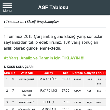
AGF Tablosu
1 Temmuz 2015 Elazığ Yarış Sonuçları
1 Temmuz 2015 Çarşamba günü Elazığ yarış sonuçları
sayfamızdan takip edebilirsiniz. TJK yarış sonuçları
anlık olarak güncellenmektedir.
At Yarışı Analiz ve Tahmin için TIKLAYIN !!!
1. KOŞU SONUÇLARI
Sıra
No
Atın Adı
Jokey
Kilo
Derece
Ganyan
Fark
Hnd
1
9
M.A.AKTÜRK
55.00
ÇAYDAÇIRA(9)
1.33.90
3,05
3,5
30
Boy
2
7
F.YARDIMCI
57.00
ŞÜKRANIN
1.34.77
1,20
Baş
36
OĞLU(7)
3
2
G.KILIÇ
57.00
BOZTALİZOK(2)
1.34.81
12,65
Uzak
0
4
6
M.DOĞAN
57.00
RÖVANŞOĞLU(6)
1.36.89
4,45
0