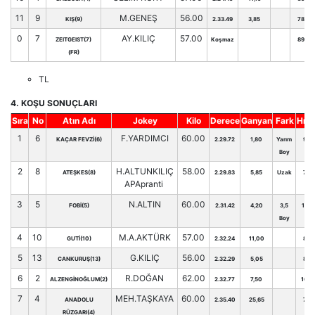
11
9
M.GENEŞ
56.00
KIŞ(9)
2.33.49
3,85
78
0
7
AY.KILIÇ
57.00
ZEITGEIST(7)
Koşmaz
89
(FR)
TL
4. KOŞU SONUÇLARI
Sıra
No
Atın Adı
Jokey
Kilo
Derece
Ganyan
Fark
Hnd
1
6
F.YARDIMCI
60.00
KAÇAR FEVZİ(6)
2.29.72
1,80
Yarım
99
Boy
2
8
H.ALTUNKILIÇ
58.00
ATEŞKES(8)
2.29.83
5,85
Uzak
78
APApranti
3
5
N.ALTIN
60.00
FOBİ(5)
2.31.42
4,20
3,5
112
Boy
4
10
M.A.AKTÜRK
57.00
GUTİ(10)
2.32.24
11,00
82
5
13
G.KILIÇ
56.00
CANKURUŞ(13)
2.32.29
5,05
82
6
2
R.DOĞAN
62.00
ALZENGİNOĞLUM(2)
2.32.77
7,50
104
7
4
MEH.TAŞKAYA
60.00
ANADOLU
2.35.40
25,65
72
RÜZGARI(4)