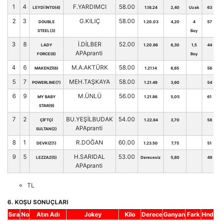
1
4
F.YARDIMCI
58.00
LEYDİ İNTO(4)
1.18.24
2,40
Uzak
63
2
3
G.KILIÇ
58.00
DOUBLE
1.20.03
4,20
4
57
STEEL(3)
Boy
3
8
İ.DİLBER
52.00
LADY
1.20.86
6,30
1,5
44
APApranti
FORCE(8)
Boy
4
6
M.A.AKTÜRK
58.00
MAKENZİ(6)
1.21.14
6,65
56
5
7
MEH.TAŞKAYA
58.00
POWERLINE(7)
1.21.49
3,60
54
6
9
M.ÜNLÜ
56.00
MY BABY
1.21.86
5,05
61
STAR(9)
7
2
BU.YEŞİLBUDAK
54.00
ÇİFTÇİ
1.22.84
3,70
58
APApranti
SULTAN(2)
8
1
R.DOĞAN
60.00
DEVKIZ(1)
1.23.50
7,75
51
9
5
H.SARIDAL
53.00
LEZZAZ(5)
Derecesiz
5,80
49
APApranti
TL
6. KOŞU SONUÇLARI
Sıra
No
Atın Adı
Jokey
Kilo
Derece
Ganyan
Fark
Hnd.