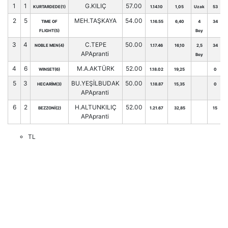
1
1
G.KILIÇ
57.00
KURTARDEDE(1)
1.14.10
1,05
Uzak
53
2
5
MEH.TAŞKAYA
54.00
TIME OF
1.16.55
6,40
4
34
FLIGHT(5)
Boy
3
4
C.TEPE
50.00
NOBLE MEN(4)
1.17.46
16,10
2,5
34
APApranti
Boy
4
6
M.A.AKTÜRK
52.00
WINSET(6)
1.18.02
19,25
0
5
3
BU.YEŞİLBUDAK
50.00
HECARİM(3)
1.18.87
15,35
0
APApranti
6
2
H.ALTUNKILIÇ
52.00
BEZZONİ(2)
1.21.67
32,85
15
APApranti
TL