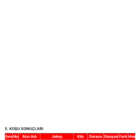
5. KOŞU SONUÇLARI
Sıra
No
Atın Adı
Jokey
Kilo
Derece
Ganyan
Fark
Hnd.