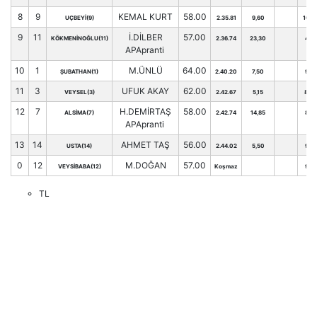
8
9
KEMAL KURT
58.00
UÇBEYİ(9)
2.35.81
9,60
106
9
11
İ.DİLBER
57.00
KÖKMENİNOĞLU(11)
2.36.74
23,30
48
APApranti
10
1
M.ÜNLÜ
64.00
ŞUBATHAN(1)
2.40.20
7,50
94
11
3
UFUK AKAY
62.00
VEYSEL(3)
2.42.67
5,15
80
12
7
H.DEMİRTAŞ
58.00
ALSİMA(7)
2.42.74
14,85
86
APApranti
13
14
AHMET TAŞ
56.00
USTA(14)
2.44.02
5,50
96
0
12
M.DOĞAN
57.00
VEYSİBABA(12)
Koşmaz
91
TL