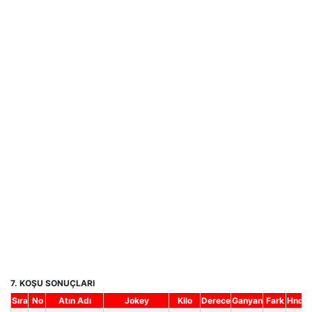
7. KOŞU SONUÇLARI
Sıra
No
Atın Adı
Jokey
Kilo
Derece
Ganyan
Fark
Hnd.