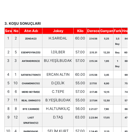
3. KOŞU SONUÇLARI
Sıra
No
Atın Adı
Jokey
Kilo
Derece
Ganyan
Fark
Hnd.
1
2
H.SARIDAL
60.00
ZENDA(2)
2.14.56
5,25
3,5
84
Boy
2
5
İ.DİLBER
57.00
ESENPOYRAZ(5)
2.15.31
12,20
Baş
60
3
3
BU.YEŞİLBUDAK
57.00
ANTANDROS(3)
2.15.34
1,65
1
88
Boy
4
1
ERCAN ALTIN
60.00
SATISFACTION(1)
2.15.56
3,45
69
5
10
D.ÇELİK
55.00
CHAMONIX(10)
2.17.10
6,80
75
6
6
C.TEPE
57.00
MERD BEYİM(6)
2.17.46
12,15
74
7
11
B.YEŞİLBUDAK
55.00
REAL SWING(11)
2.17.84
12,50
57
8
8
H.ALTUNKILIÇ
56.00
BYE CANIM(8)
2.21.07
7,90
66
9
12
D.TAŞ
63.00
LAST
2.23.94
17,05
47
SPARTAN(12)
10
4
SELİM KURT
57.00
BABBOSH(4)
2.24.45
11,15
85