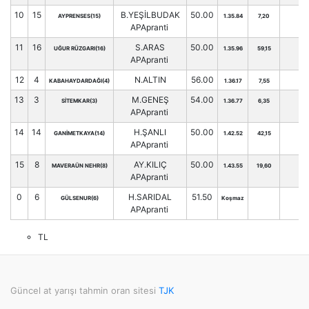
10
15
B.YEŞİLBUDAK
50.00
AYPRENSES(15)
1.35.84
7,20
APApranti
11
16
S.ARAS
50.00
UĞUR RÜZGARI(16)
1.35.96
59,15
APApranti
12
4
N.ALTIN
56.00
KABAHAYDARDAĞI(4)
1.36.17
7,55
13
3
M.GENEŞ
54.00
SİTEMKAR(3)
1.36.77
6,35
APApranti
14
14
H.ŞANLI
50.00
GANİMETKAYA(14)
1.42.52
42,15
APApranti
15
8
AY.KILIÇ
50.00
MAVERAÜN NEHR(8)
1.43.55
19,60
APApranti
0
6
H.SARIDAL
51.50
GÜLSENUR(6)
Koşmaz
APApranti
TL
Güncel at yarışı tahmin oran sitesi
TJK