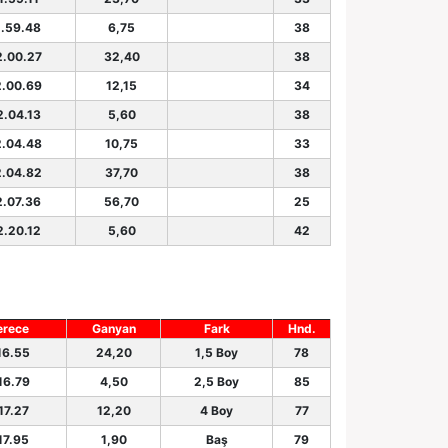
1.59.48
6,75
38
2.00.27
32,40
38
2.00.69
12,15
34
2.04.13
5,60
38
2.04.48
10,75
33
2.04.82
37,70
38
2.07.36
56,70
25
2.20.12
5,60
42
erece
Ganyan
Fark
Hnd.
16.55
24,20
1,5 Boy
78
16.79
4,50
2,5 Boy
85
17.27
12,20
4 Boy
77
17.95
1,90
Baş
79