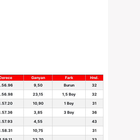
Derece
Ganyan
Fark
Hnd.
1.56.96
9,50
Burun
32
1.56.98
23,15
1,5 Boy
32
1.57.20
10,90
1 Boy
31
1.57.36
3,85
3 Boy
36
1.57.93
4,55
43
1.58.31
10,75
31
1.59.11
23,70
33