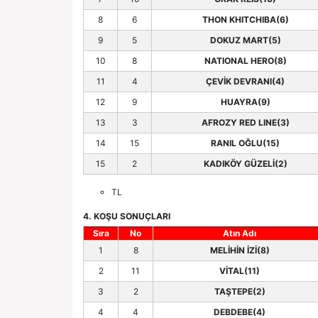
8
6
THON KHITCHIBA(6)
9
5
DOKUZ MART(5)
10
8
NATIONAL HERO(8)
11
4
ÇEVİK DEVRANI(4)
12
9
HUAYRA(9)
13
3
AFROZY RED LINE(3)
14
15
RANIL OĞLU(15)
15
2
KADIKÖY GÜZELİ(2)
TL
4. KOŞU SONUÇLARI
Sıra
No
Atın Adı
1
8
MELİHİN İZİ(8)
2
11
VİTAL(11)
3
2
TAŞTEPE(2)
4
4
DEBDEBE(4)