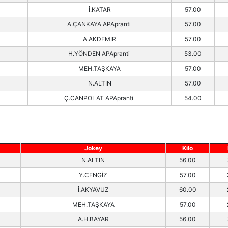
İ.KATAR
57.00
A.ÇANKAYA APApranti
57.00
A.AKDEMİR
57.00
H.YÖNDEN APApranti
53.00
MEH.TAŞKAYA
57.00
N.ALTIN
57.00
Ç.CANPOLAT APApranti
54.00
Jokey
Kilo
N.ALTIN
56.00
Y.CENGİZ
57.00
İ.AKYAVUZ
60.00
MEH.TAŞKAYA
57.00
A.H.BAYAR
56.00