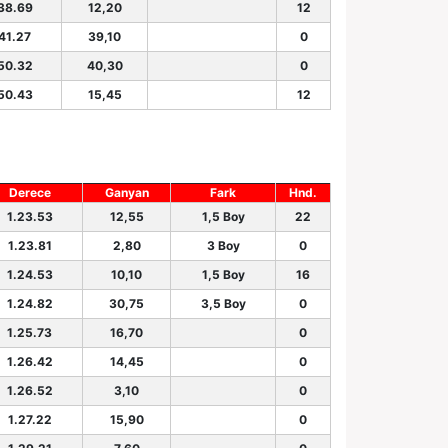
38.69
12,20
12
.41.27
39,10
0
50.32
40,30
0
50.43
15,45
12
Derece
Ganyan
Fark
Hnd.
1.23.53
12,55
1,5 Boy
22
1.23.81
2,80
3 Boy
0
1.24.53
10,10
1,5 Boy
16
1.24.82
30,75
3,5 Boy
0
1.25.73
16,70
0
1.26.42
14,45
0
1.26.52
3,10
0
1.27.22
15,90
0