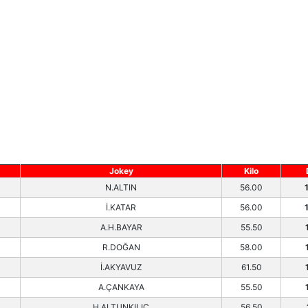
Jokey
Kilo
N.ALTIN
56.00
İ.KATAR
56.00
A.H.BAYAR
55.50
R.DOĞAN
58.00
İ.AKYAVUZ
61.50
A.ÇANKAYA
55.50
H.ALTUNKILIÇ
56.50