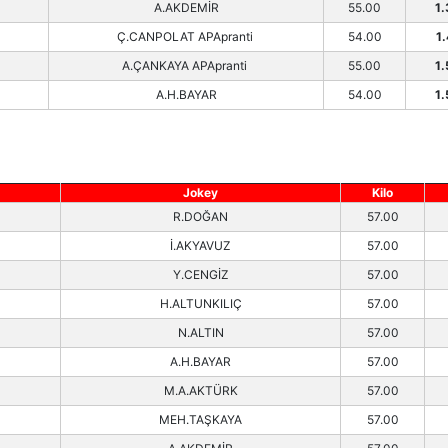
A.AKDEMİR
55.00
1.
Ç.CANPOLAT APApranti
54.00
1
A.ÇANKAYA APApranti
55.00
1.
A.H.BAYAR
54.00
1.
Jokey
Kilo
R.DOĞAN
57.00
İ.AKYAVUZ
57.00
Y.CENGİZ
57.00
H.ALTUNKILIÇ
57.00
N.ALTIN
57.00
A.H.BAYAR
57.00
M.A.AKTÜRK
57.00
MEH.TAŞKAYA
57.00