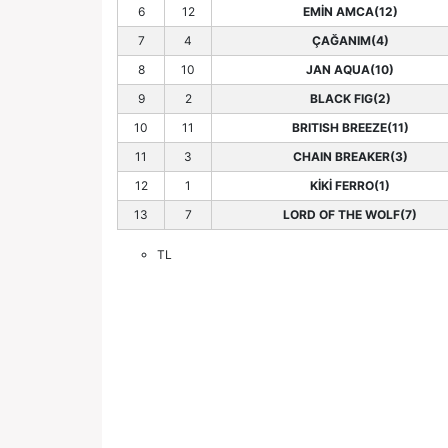
6
12
EMİN AMCA(12)
7
4
ÇAĞANIM(4)
8
10
JAN AQUA(10)
9
2
BLACK FIG(2)
10
11
BRITISH BREEZE(11)
11
3
CHAIN BREAKER(3)
12
1
KİKİ FERRO(1)
13
7
LORD OF THE WOLF(7)
TL