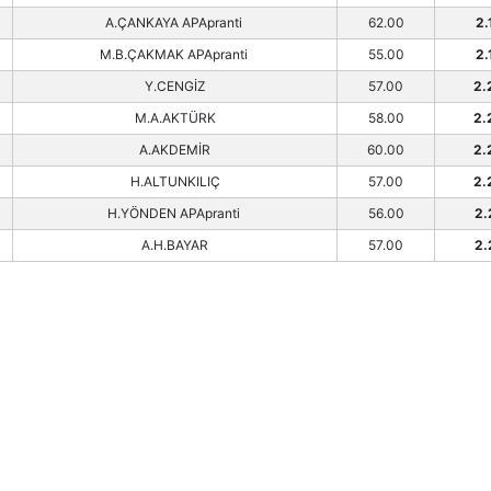
A.ÇANKAYA APApranti
62.00
2.
M.B.ÇAKMAK APApranti
55.00
2.
Y.CENGİZ
57.00
2.
M.A.AKTÜRK
58.00
2.
A.AKDEMİR
60.00
2.
H.ALTUNKILIÇ
57.00
2.
H.YÖNDEN APApranti
56.00
2.
A.H.BAYAR
57.00
2.