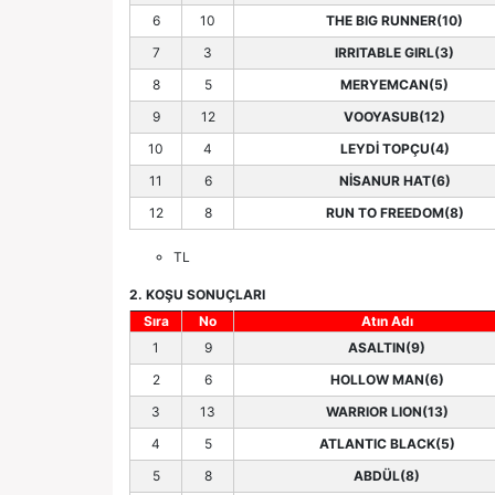
6
10
THE BIG RUNNER(10)
7
3
IRRITABLE GIRL(3)
8
5
MERYEMCAN(5)
9
12
VOOYASUB(12)
10
4
LEYDİ TOPÇU(4)
11
6
NİSANUR HAT(6)
12
8
RUN TO FREEDOM(8)
TL
2. KOŞU SONUÇLARI
Sıra
No
Atın Adı
1
9
ASALTIN(9)
2
6
HOLLOW MAN(6)
3
13
WARRIOR LION(13)
4
5
ATLANTIC BLACK(5)
5
8
ABDÜL(8)