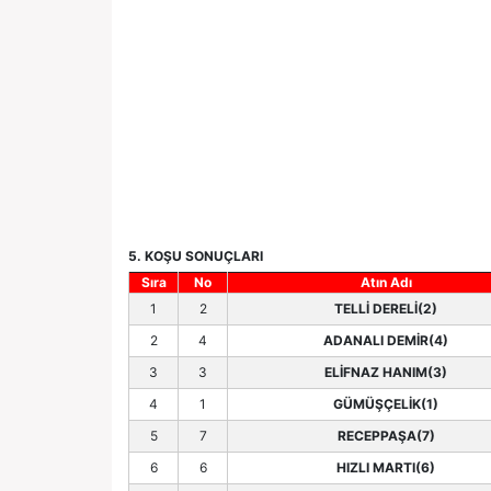
5. KOŞU SONUÇLARI
Sıra
No
Atın Adı
1
2
TELLİ DERELİ(2)
2
4
ADANALI DEMİR(4)
3
3
ELİFNAZ HANIM(3)
4
1
GÜMÜŞÇELİK(1)
5
7
RECEPPAŞA(7)
6
6
HIZLI MARTI(6)