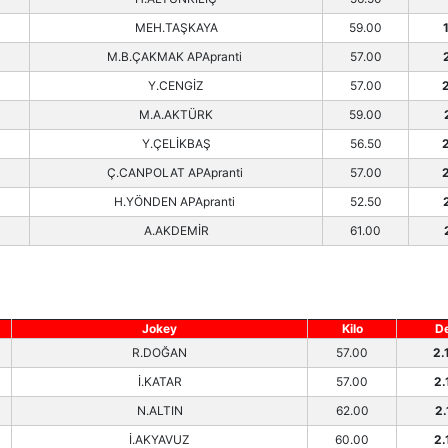
MEH.TAŞKAYA
59.00
M.B.ÇAKMAK APApranti
57.00
Y.CENGİZ
57.00
M.A.AKTÜRK
59.00
Y.ÇELİKBAŞ
56.50
Ç.CANPOLAT APApranti
57.00
H.YÖNDEN APApranti
52.50
A.AKDEMİR
61.00
Jokey
Kilo
D
R.DOĞAN
57.00
2.
İ.KATAR
57.00
2.
N.ALTIN
62.00
2.
İ.AKYAVUZ
60.00
2.