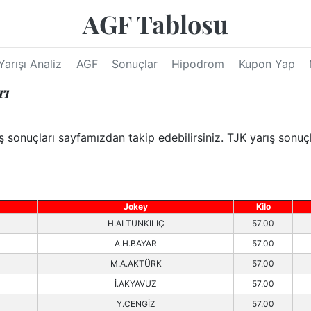
AGF Tablosu
Yarışı Analiz
AGF
Sonuçlar
Hipodrom
Kupon Yap
rı
nuçları sayfamızdan takip edebilirsiniz. TJK yarış sonuçla
Jokey
Kilo
H.ALTUNKILIÇ
57.00
A.H.BAYAR
57.00
M.A.AKTÜRK
57.00
İ.AKYAVUZ
57.00
Y.CENGİZ
57.00