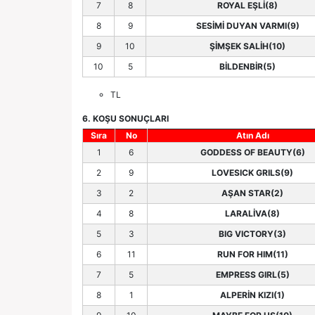
7
8
ROYAL EŞLİ(8)
8
9
SESİMİ DUYAN VARMI(9)
9
10
ŞİMŞEK SALİH(10)
10
5
BİLDENBİR(5)
TL
6. KOŞU SONUÇLARI
Sıra
No
Atın Adı
1
6
GODDESS OF BEAUTY(6)
2
9
LOVESICK GRILS(9)
3
2
AŞAN STAR(2)
4
8
LARALİVA(8)
5
3
BIG VICTORY(3)
6
11
RUN FOR HIM(11)
7
5
EMPRESS GIRL(5)
8
1
ALPERİN KIZI(1)