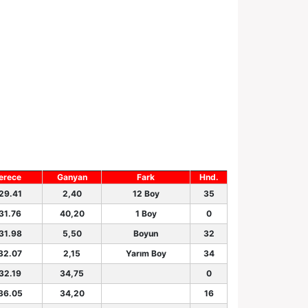
erece
Ganyan
Fark
Hnd.
.29.41
2,40
12 Boy
35
.31.76
40,20
1 Boy
0
.31.98
5,50
Boyun
32
32.07
2,15
Yarım Boy
34
.32.19
34,75
0
36.05
34,20
16