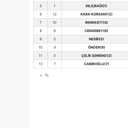
5
1
KILIÇBAĞI(1)
6
12
KARA KORSAN(12)
7
10
RENKKAT(10)
8
6
CENGEBEY(6)
9
5
NESİB(5)
10
9
ÖNDER(9)
11
3
ÇELİK SEMEND(3)
12
7
CABİROĞLU(7)
TL