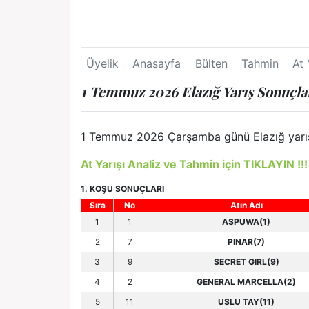
Üyelik
Anasayfa
Bülten
Tahmin
At 
1 Temmuz 2026 Elazığ Yarış Sonuçla
1 Temmuz 2026 Çarşamba günü Elazığ yarış so
At Yarışı Analiz ve Tahmin için TIKLAYIN !!!
1. KOŞU SONUÇLARI
Sıra
No
Atın Adı
1
1
ASPUWA(1)
2
7
PINAR(7)
3
9
SECRET GIRL(9)
4
2
GENERAL MARCELLA(2)
5
11
USLU TAY(11)