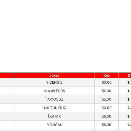
Jokey
Kilo
D
Y.CENGİZ
60.00
1
M.A.AKTÜRK
56.00
1
İ.AKYAVUZ
55.00
1
H.ALTUNKILIÇ
60.00
1.
İ.KATAR
56.00
1
R.DOĞAN
56.00
1.