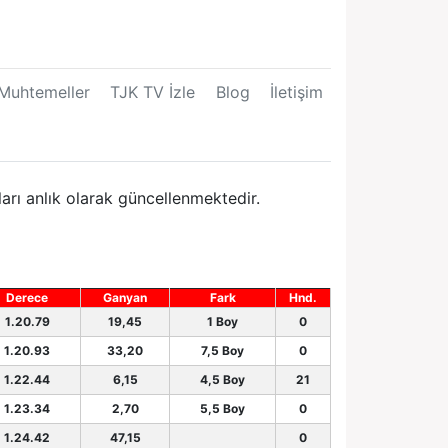
Muhtemeller
TJK TV İzle
Blog
İletişim
rı anlık olarak güncellenmektedir.
Derece
Ganyan
Fark
Hnd.
1.20.79
19,45
1 Boy
0
1.20.93
33,20
7,5 Boy
0
1.22.44
6,15
4,5 Boy
21
1.23.34
2,70
5,5 Boy
0
1.24.42
47,15
0