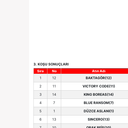
3. KOŞU SONUÇLARI
Sıra
No
Atın Adı
1
12
BAKTAGÖR(12)
2
11
VICTORY CODE(11)
3
14
KING BOREAS(14)
4
7
BLUE RANSOM(7)
5
1
DÜZCE ASLANI(1)
6
13
SINCERO(13)
7
10
ORAK REİS(10)