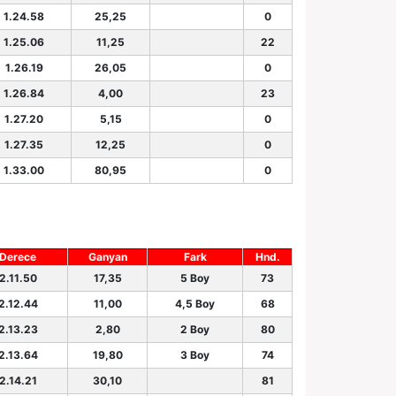
1.24.58
25,25
0
1.25.06
11,25
22
1.26.19
26,05
0
1.26.84
4,00
23
1.27.20
5,15
0
1.27.35
12,25
0
1.33.00
80,95
0
Derece
Ganyan
Fark
Hnd.
2.11.50
17,35
5 Boy
73
2.12.44
11,00
4,5 Boy
68
2.13.23
2,80
2 Boy
80
2.13.64
19,80
3 Boy
74
2.14.21
30,10
81