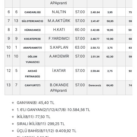
APApranti
6
6
N.ALTIN
57.00
CANDARLI(6)
2.40.84
3,95
75
7
13
M.A.AKTÜRK
57.00
SÜLOTERCAN(13)
2.41.47
58,85
59
8
3
H.KATI
60.00
HÜRADAM(3)
2.42.86
16,95
50
9
9
F.YARDIMCI
57.00
KOCATEPE(9)
2.48.77
10,90
68
10
1
S.KAPLAN
63.00
ARAPDAMAT(1)
2.50.72
3,75
63
11
10
A.AKDEMİR
57.00
OĞLUM
2.51.34
62,30
59
YUNUS(10)
12
5
İ.KATAR
57.00
AKDAĞ
2.59.44
2,75
92
FIRTINASI(5)
13
7
B.OKANDE
57.00
CANYURT(7)
Derecesiz
64,40
74
APApranti
GANYAN(8) :45,40 TL
1. 6'LI GANYAN(2/1/12/4/7/8) :10.584,56 TL
İKİLİ(8/11) :77,50 TL
SIRALI İKİLİ(8/11) :299,25 TL
ÜÇLÜ BAHİS(8/11/12) :9.409,92 TL