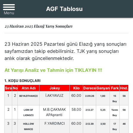
AGF Tablosu
23 Haziran 2025 Elazığ Yarış Sonuçları
23 Haziran 2025 Pazartesi günü Elazığ yarış sonuçları
sayfamızdan takip edebilirsiniz. TJK yarış sonuçları
anlık olarak güncellenmektedir.
At Yarışı Analiz ve Tahmin için TIKLAYIN !!!
1. KOŞU SONUÇLARI
Sıra
No
Atın Adı
Jokey
Kilo
Derece
Ganyan
Fark
Hnd.
1
2
İ.AKYAVUZ
60.00
BEYAZITHAN(2)
2.09.26
1,80
15
56
Boy
2
1
M.B.ÇAKMAK
58.00
LION OF
2.12.27
5,25
Yarım
56
APApranti
LIONS(1)
Boy
3
3
F.YARDIMCI
60.00
HOLLOW
2.12.39
3,50
17
46
MAN(3)
Boy