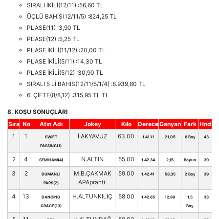
SIRALI İKİLİ(12/11) :56,60 TL
ÜÇLÜ BAHİS(12/11/5) :824,25 TL
PLASE(11) :3,90 TL
PLASE(12) :5,25 TL
PLASE İKİLİ(11/12) :20,00 TL
PLASE İKİLİ(5/11) :14,30 TL
PLASE İKİLİ(5/12) :30,90 TL
SIRALI 5 Lİ BAHİS(12/11/5/1/4) :8.939,80 TL
6. ÇİFTE(8/8,12) :315,95 TL TL
8. KOŞU SONUÇLARI
Sıra
No
Atın Adı
Jokey
Kilo
Derece
Ganyan
Fark
Hnd.
1
1
İ.AKYAVUZ
63.00
SWIFT
1.41.11
21,05
6 Boy
43
PASSING(1)
2
4
N.ALTIN
55.00
SEMİHAM(4)
1.42.34
2,15
Boyun
39
3
2
M.B.ÇAKMAK
59.00
DUMANLI
1.42.41
58,35
2 Boy
39
APApranti
PARS(2)
4
13
H.ALTUNKILIÇ
58.00
DANCING
1.42.85
12,80
1,5
33
GRACE(13)
Boy