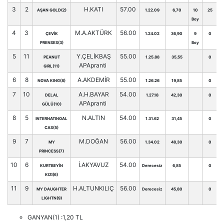
3
2
H.KATI
57.00
AŞAN GOLD(2)
1.22.09
6,70
10
25
Boy
4
3
M.A.AKTÜRK
56.00
ÇEVİK
1.24.02
36,90
9
0
PRENSES(3)
Boy
5
11
Y.ÇELİKBAŞ
55.00
PEANUT
1.25.88
35,55
0
APApranti
GIRL(11)
6
8
A.AKDEMİR
55.00
NOVA KING(8)
1.26.26
19,85
0
7
10
A.H.BAYAR
54.00
DELAL
1.27.18
42,30
0
APApranti
GÜLÜ(10)
8
5
N.ALTIN
54.00
INTERNATINOAL
1.31.62
31,45
0
CAS(5)
9
7
M.DOĞAN
56.00
MY
1.34.02
48,30
0
PRINCESS(7)
10
6
İ.AKYAVUZ
54.00
KURTBEYİN
Derecesiz
6,85
0
KIZI(6)
11
9
H.ALTUNKILIÇ
56.00
MY DAUGHTER
Derecesiz
45,80
0
LIGHTN(9)
GANYAN(1) :1,20 TL