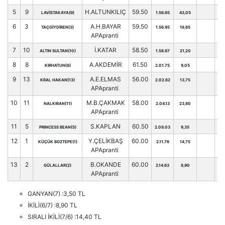
5
9
H.ALTUNKILIÇ
59.50
LAVİSTAKAYA(9)
1.56.65
43,05
30
6
3
A.H.BAYAR
59.50
TAÇGİYDİREN(3)
1.56.95
18,65
34
APApranti
7
10
İ.KATAR
58.50
ALTIN SULTAN(10)
1.58.87
21,20
28
8
8
A.AKDEMİR
61.50
KIRHATUN(8)
2.01.75
9,05
31
9
13
A.E.ELMAS
56.00
KRAL HAKAN(13)
2.02.62
13,75
26
APApranti
10
11
M.B.ÇAKMAK
58.00
NALKIRAN(11)
2.04.13
23,80
28
APApranti
11
5
S.KAPLAN
60.50
PRINCESS BEAN(5)
2.08.03
9,35
32
12
1
Y.ÇELİKBAŞ
60.00
KÜÇÜK BOZTEPE(1)
2.11.76
14,75
35
APApranti
13
2
B.OKANDE
60.00
GÜLALLAR(2)
2.14.63
8,90
34
APApranti
GANYAN(7) :3,50 TL
İKİLİ(6/7) :8,90 TL
SIRALI İKİLİ(7/6) :14,40 TL