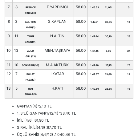
7
8
F.YARDIMCI
58.00
RESPICE
1.46.53
11,05
0
FINEM(8)
8
3
S.KAPLAN
58.00
ALL TIME
1.47.31
38,65
13
HIGH(3)
9
11
N.ALTIN
58.00
TAHİR
1.47.44
30,10
23
CANN(11)
10
13
MEH.TAŞKAYA
56.00
ZULU
1.47.45
6,55
24
GIRL(13)
11
10
M.A.AKTÜRK
58.00
SONSABIR(10)
1.47.46
25,15
17
12
7
İ.KATAR
58.00
POLAT
1.49.37
13,60
13
PAŞA(7)
13
5
H.KATI
58.00
HOT
1.49.69
25,65
15
SUGAR(5)
GANYAN(4) :2,10 TL
1. 3'LÜ GANYAN(1/12/4) :38,40 TL
İKİLİ(4/6) :61,90 TL
SIRALI İKİLİ(4/6) :67,70 TL
ÜÇLÜ BAHİS(4/6/12) :1.040,46 TL