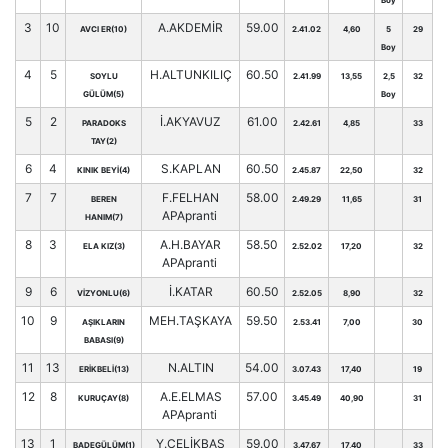
Boy
3
10
A.AKDEMİR
59.00
AVCI ER(10)
2.41.02
4,60
5
29
Boy
4
5
H.ALTUNKILIÇ
60.50
SOYLU
2.41.99
13,55
2,5
32
GÜLÜM(5)
Boy
5
2
İ.AKYAVUZ
61.00
PARADOKS
2.42.61
4,85
33
TAY(2)
6
4
S.KAPLAN
60.50
KINIK BEYİ(4)
2.45.87
22,50
32
7
7
F.FELHAN
58.00
BEREN
2.49.29
11,65
31
APApranti
HANIM(7)
8
3
A.H.BAYAR
58.50
ELA KIZ(3)
2.52.02
17,20
32
APApranti
9
6
İ.KATAR
60.50
VİZYONLU(6)
2.52.05
8,90
32
10
9
MEH.TAŞKAYA
59.50
AŞIKLARIN
2.53.41
7,00
30
BABASI(9)
11
13
N.ALTIN
54.00
ERİKBELİ(13)
3.07.43
17,40
19
12
8
A.E.ELMAS
57.00
KURUÇAY(8)
3.45.49
40,90
31
APApranti
13
1
Y.ÇELİKBAŞ
59.00
BADEGÜLÜM(1)
3.47.67
17,40
33