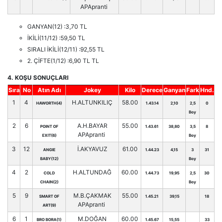
APApranti
GANYAN(12) :3,70 TL
İKİLİ(11/12) :59,50 TL
SIRALI İKİLİ(12/11) :92,55 TL
2. ÇİFTE(1/12) :6,90 TL TL
4. KOŞU SONUÇLARI
Sıra
No
Atın Adı
Jokey
Kilo
Derece
Ganyan
Fark
Hnd.
1
4
H.ALTUNKILIÇ
58.00
HAWORTH(4)
1.43.14
2,10
2,5
0
Boy
2
6
A.H.BAYAR
55.00
POINT OF
1.43.61
38,80
3,5
8
APApranti
EXIT(6)
Boy
3
12
İ.AKYAVUZ
61.00
ANGIE
1.44.23
4,15
3
31
BABY(12)
Boy
4
2
H.ALTUNDAĞ
60.00
COLD
1.44.73
19,95
2,5
30
CHAIN(2)
Boy
5
9
M.B.ÇAKMAK
55.00
SMART OF
1.45.21
39,15
18
APApranti
ART(9)
6
1
M.DOĞAN
60.00
BRO BORA(1)
1.45.67
15,55
33