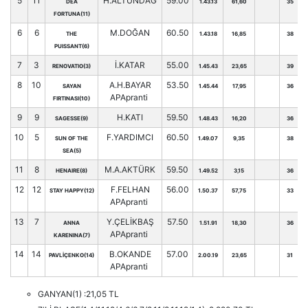
5
11
H.ALTUNDAĞ
59.00
DEA
1.43.13
61,60
35
FORTUNA(11)
6
6
M.DOĞAN
60.50
THE
1.43.18
16,85
38
PUISSANT(6)
7
3
İ.KATAR
55.00
RENOVATIO(3)
1.45.43
23,65
39
8
10
A.H.BAYAR
53.50
SAYAN
1.45.44
17,95
36
APApranti
FIRTINASI(10)
9
9
H.KATI
59.50
SAGESSE(9)
1.48.43
16,20
36
10
5
F.YARDIMCI
60.50
SUN OF THE
1.49.07
9,35
38
SEA(5)
11
8
M.A.AKTÜRK
59.50
HENAIRE(8)
1.49.52
3,15
36
12
12
F.FELHAN
56.00
STAY HAPPY(12)
1.50.37
57,75
33
APApranti
13
7
Y.ÇELİKBAŞ
57.50
ANNA
1.51.91
18,30
36
APApranti
KARENINA(7)
14
14
B.OKANDE
57.00
PAVLİÇENKO(14)
2.00.19
23,65
31
APApranti
GANYAN(1) :21,05 TL