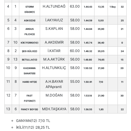
4
1
H.ALTUNDAĞ
63.00
STORM
1.44.43
13,35
1 Boy
32
DİGOR(1)
5
4
İ.AKYAVUZ
58.00
ASKOZ(4)
1.44.59
5,00
25
6
3
S.KAPLAN
58.00
ARGUS
1.44.84
35,80
21
FILCH(3)
7
10
A.AKDEMİR
58.00
KİKİ FERRO(10)
1.45.74
36,40
0
8
2
İ.KATAR
60.00
ŞEG GÜLO(2)
1.46.32
35,05
24
9
13
M.A.AKTÜRK
56.00
BETULLA(13)
1.48.80
76,65
15
10
9
H.ALTUNKILIÇ
58.00
KAZANMA
1.50.52
21,60
20
SANATI(9)
11
8
A.H.BAYAR
55.00
HARD HIT(8)
1.50.91
7,10
11
APApranti
12
7
M.DOĞAN
58.00
FAST
1.53.18
21,90
30
FOTON(7)
13
6
MEH.TAŞKAYA
58.00
FANCY BOY(6)
1.56.55
1,85
22
GANYAN(12) :7,10 TL
İKİLİ(11/12) :28,25 TL