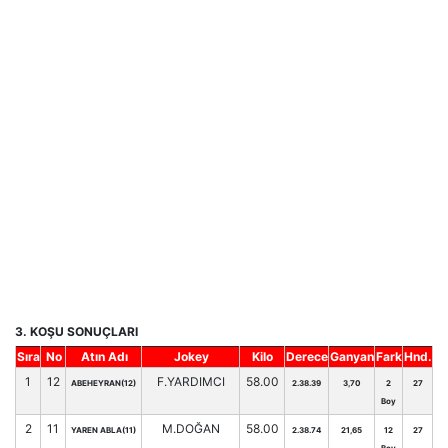
3. KOŞU SONUÇLARI
Sıra
No
Atın Adı
Jokey
Kilo
Derece
Ganyan
Fark
Hnd.
1
12
F.YARDIMCI
58.00
ABEHEYRAN(12)
2.38.39
3,70
2
27
Boy
2
11
M.DOĞAN
58.00
YAREN ABLA(11)
2.38.74
21,65
12
27