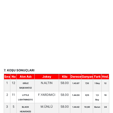
7. KOŞU SONUÇLARI
Sıra
No
Atın Adı
Jokey
Kilo
Derece
Ganyan
Fark
Hnd.
1
12
N.ALTIN
58.00
OĞUZ
1.43.87
7,10
1 Boy
12
BAŞKAN(12)
2
11
F.YARDIMCI
58.00
LITTLE
1.44.08
9,15
1,5
19
LIGHTNING(11)
Boy
3
5
M.ÜNLÜ
58.00
BLACK
1.44.42
10,60
Burun
24
HEAVEN(5)