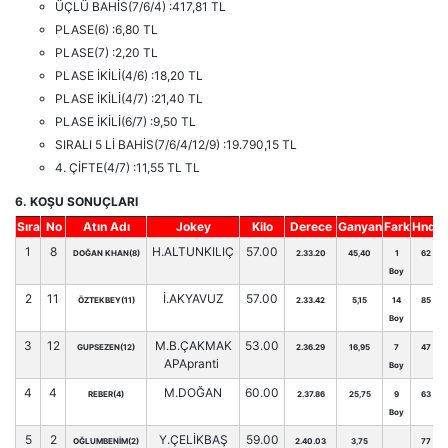
ÜÇLÜ BAHİS(7/6/4) :417,81 TL
PLASE(6) :6,80 TL
PLASE(7) :2,20 TL
PLASE İKİLİ(4/6) :18,20 TL
PLASE İKİLİ(4/7) :21,40 TL
PLASE İKİLİ(6/7) :9,50 TL
SIRALI 5 Lİ BAHİS(7/6/4/12/9) :19.790,15 TL
4. ÇİFTE(4/7) :11,55 TL TL
6. KOŞU SONUÇLARI
Sıra
No
Atın Adı
Jokey
Kilo
Derece
Ganyan
Fark
Hnd.
1
8
H.ALTUNKILIÇ
57.00
DOĞAN KHAN(8)
2.33.20
45,40
1
62
Boy
2
11
İ.AKYAVUZ
57.00
ÖZTEKBEY(11)
2.33.42
5,15
14
85
Boy
3
12
M.B.ÇAKMAK
53.00
GUPSEZEN(12)
2.36.29
16,95
7
47
APApranti
Boy
4
4
M.DOĞAN
60.00
REBER(4)
2.37.86
25,75
9
63
Boy
5
2
Y.ÇELİKBAŞ
59.00
OĞLUMBENİM(2)
2.40.03
3,75
77