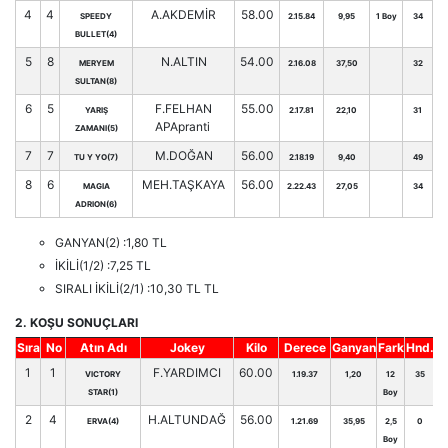
4
4
A.AKDEMİR
58.00
SPEEDY
2.15.84
9,95
1 Boy
34
BULLET(4)
5
8
N.ALTIN
54.00
MERYEM
2.16.08
37,50
32
SULTAN(8)
6
5
F.FELHAN
55.00
YARIŞ
2.17.81
22,10
31
APApranti
ZAMANI(5)
7
7
M.DOĞAN
56.00
TU Y YO(7)
2.18.19
9,40
49
8
6
MEH.TAŞKAYA
56.00
MAGIA
2.22.43
27,05
34
ADRION(6)
GANYAN(2) :1,80 TL
İKİLİ(1/2) :7,25 TL
SIRALI İKİLİ(2/1) :10,30 TL TL
2. KOŞU SONUÇLARI
Sıra
No
Atın Adı
Jokey
Kilo
Derece
Ganyan
Fark
Hnd.
1
1
F.YARDIMCI
60.00
VICTORY
1.19.37
1,20
12
35
STAR(1)
Boy
2
4
H.ALTUNDAĞ
56.00
ERVA(4)
1.21.69
35,95
2,5
0
Boy