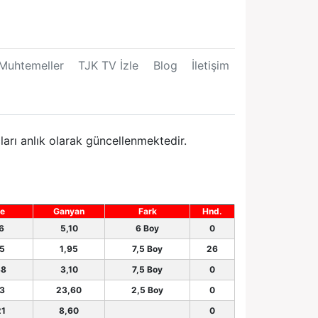
Muhtemeller
TJK TV İzle
Blog
İletişim
arı anlık olarak güncellenmektedir.
e
Ganyan
Fark
Hnd.
96
5,10
6 Boy
0
05
1,95
7,5 Boy
26
38
3,10
7,5 Boy
0
73
23,60
2,5 Boy
0
21
8,60
0