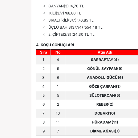
GANYAN(3) :4,70 TL
İKİLİ(3/7) :68,80 TL
SIRALI İKİLİ(3/7) :70,85 TL
ÜÇLÜ BAHİS(3/7/4) :554,48 TL
2. ÇİFTE(2/3) :24,30 TL TL
4. KOŞU SONUÇLARI
Sıra
No
Atın Adı
1
4
SARRAFTAY(4)
2
9
GÖNÜL SAYFAM(9)
3
6
ANADOLU GÜCÜ(6)
4
1
GÖZE ÇARPAN(1)
5
5
SÜLOTERCAN(5)
6
2
REBER(2)
7
10
DOBAR(10)
8
11
HÜRADAM(11)
9
7
DİKME AĞASI(7)