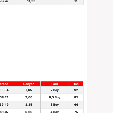
ecesiz
11,55
11
erece
Ganyan
Fark
Hnd.
.56.84
7,65
7 Boy
92
.58.21
2,00
6,5 Boy
85
.59.49
8,35
8 Boy
66
.01.07
5,60
4 Boy
75