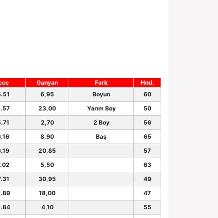
ece
Ganyan
Fark
Hnd.
.51
6,95
Boyun
60
.57
23,00
Yarım Boy
50
.71
2,70
2 Boy
56
.16
8,90
Baş
65
.19
20,85
57
.02
5,50
63
.31
30,95
49
.89
18,00
47
.84
4,10
55