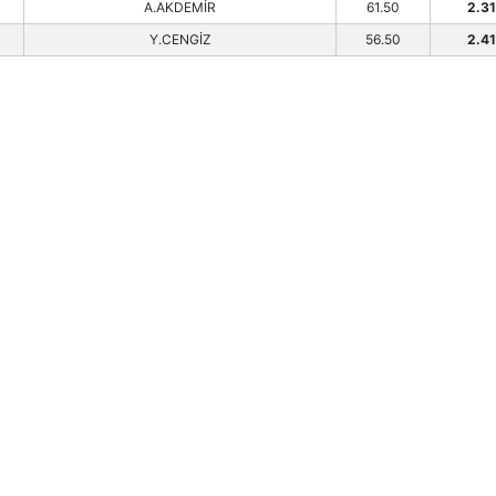
A.AKDEMİR
61.50
2.31
Y.CENGİZ
56.50
2.41