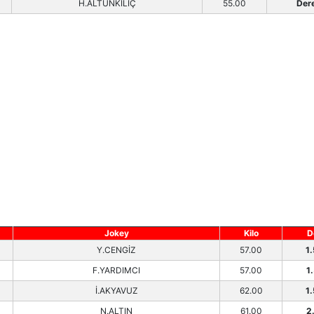
H.ALTUNKILIÇ
55.00
Der
Jokey
Kilo
D
Y.CENGİZ
57.00
1
F.YARDIMCI
57.00
1
İ.AKYAVUZ
62.00
1
N.ALTIN
61.00
2