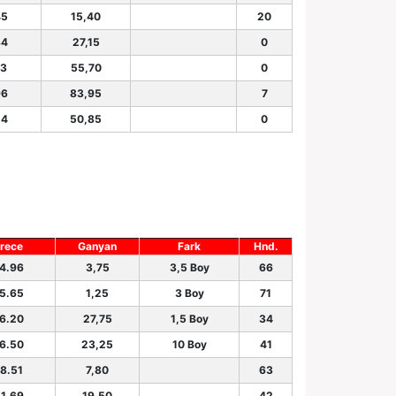
45
15,40
20
84
27,15
0
03
55,70
0
96
83,95
7
24
50,85
0
rece
Ganyan
Fark
Hnd.
14.96
3,75
3,5 Boy
66
15.65
1,25
3 Boy
71
16.20
27,75
1,5 Boy
34
16.50
23,25
10 Boy
41
18.51
7,80
63
21.69
19,50
42