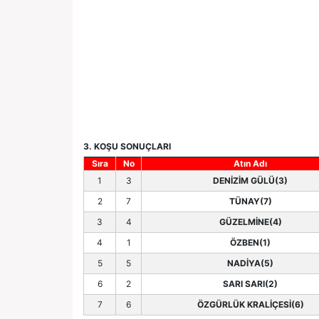
3. KOŞU SONUÇLARI
Sıra
No
Atın Adı
1
3
DENİZİM GÜLÜ(3)
2
7
TÜNAY(7)
3
4
GÜZELMİNE(4)
4
1
ÖZBEN(1)
5
5
NADİYA(5)
6
2
SARI SARI(2)
7
6
ÖZGÜRLÜK KRALİÇESİ(6)