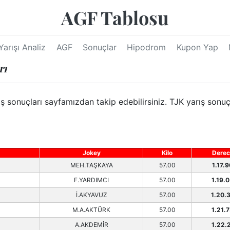
AGF Tablosu
Yarışı Analiz
AGF
Sonuçlar
Hipodrom
Kupon Yap
rı
onuçları sayfamızdan takip edebilirsiniz. TJK yarış sonuçl
Jokey
Kilo
Derec
MEH.TAŞKAYA
57.00
1.17.
F.YARDIMCI
57.00
1.19.
İ.AKYAVUZ
57.00
1.20.
M.A.AKTÜRK
57.00
1.21.
A.AKDEMİR
57.00
1.22.