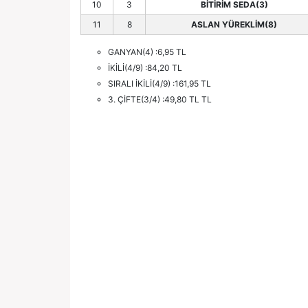
10
3
BİTİRİM SEDA(3)
11
8
ASLAN YÜREKLİM(8)
GANYAN(4) :6,95 TL
İKİLİ(4/9) :84,20 TL
SIRALI İKİLİ(4/9) :161,95 TL
3. ÇİFTE(3/4) :49,80 TL TL