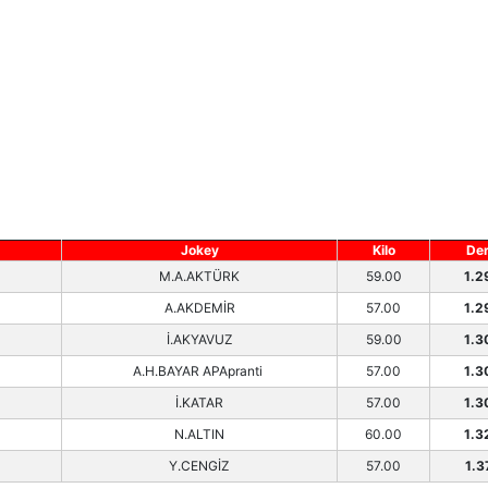
Jokey
Kilo
De
M.A.AKTÜRK
59.00
1.2
A.AKDEMİR
57.00
1.2
İ.AKYAVUZ
59.00
1.3
A.H.BAYAR APApranti
57.00
1.3
İ.KATAR
57.00
1.3
N.ALTIN
60.00
1.3
Y.CENGİZ
57.00
1.3