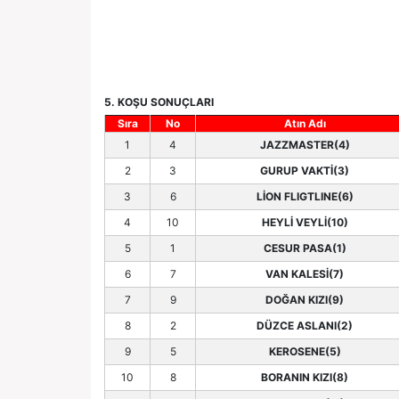
5. KOŞU SONUÇLARI
Sıra
No
Atın Adı
1
4
JAZZMASTER(4)
2
3
GURUP VAKTİ(3)
3
6
LİON FLIGTLINE(6)
4
10
HEYLİ VEYLİ(10)
5
1
CESUR PASA(1)
6
7
VAN KALESİ(7)
7
9
DOĞAN KIZI(9)
8
2
DÜZCE ASLANI(2)
9
5
KEROSENE(5)
10
8
BORANIN KIZI(8)