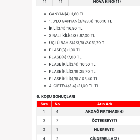
11
11
NOVA KING(11)
GANYAN(4) :1,80 TL
1. 3'LÜ GANYAN(3/4/3,4) :166,10 TL
İKİLİ(3/4) :16,90 TL
SIRALI İKİLİ(4/3) :67,30 TL
ÜÇLÜ BAHİS(4/3/6) :2.051,70 TL
PLASE(3) :1,90 TL
PLASE(4) :7,00 TL
PLASE İKİLİ(3/4) :16,50 TL
PLASE İKİLİ(3/6) :25,70 TL
PLASE İKİLİ(4/6) :105,40 TL
4. ÇİFTE(4/3,4) :21,00 TL TL
6. KOŞU SONUÇLARI
Sıra
No
Atın Adı
1
4
AKDAĞ FIRTINASI(4)
2
7
ÖZTEKBEY(7)
3
1
HUSREV(1)
4
2
CİNDERELLA(2)