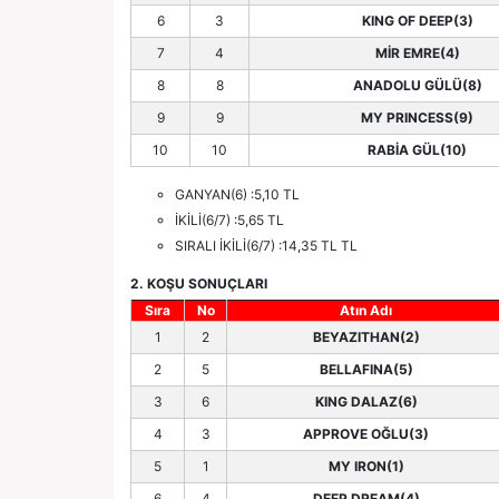
6
3
KING OF DEEP(3)
7
4
MİR EMRE(4)
8
8
ANADOLU GÜLÜ(8)
9
9
MY PRINCESS(9)
10
10
RABİA GÜL(10)
GANYAN(6) :5,10 TL
İKİLİ(6/7) :5,65 TL
SIRALI İKİLİ(6/7) :14,35 TL TL
2. KOŞU SONUÇLARI
Sıra
No
Atın Adı
1
2
BEYAZITHAN(2)
2
5
BELLAFINA(5)
3
6
KING DALAZ(6)
4
3
APPROVE OĞLU(3)
5
1
MY IRON(1)
6
4
DEEP DREAM(4)