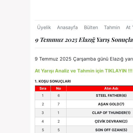
Üyelik
Anasayfa
Bülten
Tahmin
At 
9 Temmuz 2025 Elazığ Yarış Sonuçla
9 Temmuz 2025 Çarşamba günü Elazığ yarış s
At Yarışı Analiz ve Tahmin için TIKLAYIN !!!
1. KOŞU SONUÇLARI
Sıra
No
Atın Adı
1
6
STEEL FATHER(6)
2
7
AŞAN GOLD(7)
3
1
CLAP OF THUNDER(1)
4
2
ÇEVİK DEVRANI(2)
5
5
SON OFF OZAN(5)