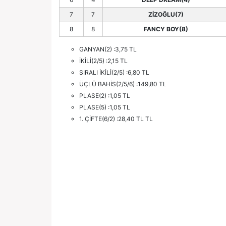
7
7
ZİZOĞLU(7)
8
8
FANCY BOY(8)
GANYAN(2) :3,75 TL
İKİLİ(2/5) :2,15 TL
SIRALI İKİLİ(2/5) :6,80 TL
ÜÇLÜ BAHİS(2/5/6) :149,80 TL
PLASE(2) :1,05 TL
PLASE(5) :1,05 TL
1. ÇİFTE(6/2) :28,40 TL TL