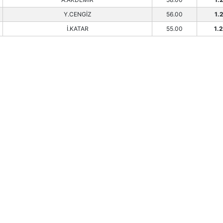
Y.CENGİZ
56.00
1.
İ.KATAR
55.00
1.