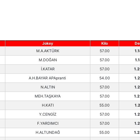
Jokey
Kilo
De
M.A.AKTÜRK
57.00
1.
M.DOĞAN
57.00
1.
İ.KATAR
57.00
1.
A.H.BAYAR APApranti
54.00
1.
N.ALTIN
57.00
1.
MEH.TAŞKAYA
57.00
1.
H.KATI
55.00
1.
Y.CENGİZ
57.00
1.
F.YARDIMCI
57.00
1.
H.ALTUNDAĞ
55.00
1.