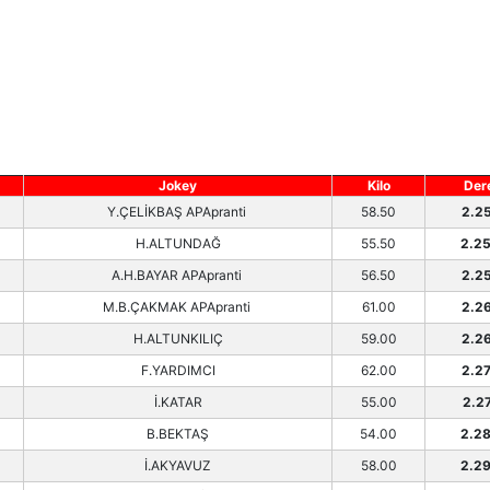
Jokey
Kilo
Der
Y.ÇELİKBAŞ APApranti
58.50
2.25
H.ALTUNDAĞ
55.50
2.25
A.H.BAYAR APApranti
56.50
2.25
M.B.ÇAKMAK APApranti
61.00
2.26
H.ALTUNKILIÇ
59.00
2.26
F.YARDIMCI
62.00
2.27
İ.KATAR
55.00
2.27
B.BEKTAŞ
54.00
2.28
İ.AKYAVUZ
58.00
2.29