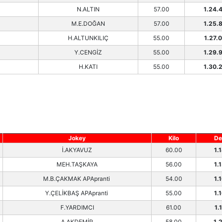
N.ALTIN
57.00
1.24.
M.E.DOĞAN
57.00
1.25.
H.ALTUNKILIÇ
55.00
1.27.
Y.CENGİZ
55.00
1.29.
H.KATI
55.00
1.30.
Jokey
Kilo
De
İ.AKYAVUZ
60.00
1.
MEH.TAŞKAYA
56.00
1.
M.B.ÇAKMAK APApranti
54.00
1.
Y.ÇELİKBAŞ APApranti
55.00
1.
F.YARDIMCI
61.00
1.
A.AKDEMİR
58.00
1.