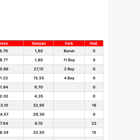
rece
Ganyan
Fark
Hnd.
18.76
1,80
Burun
0
18.77
1,80
11 Boy
0
20.88
27,15
2 Boy
0
21.22
15,55
4 Boy
0
21.94
9,70
0
22.02
4,35
0
23.10
32,95
16
24.57
26,30
0
27.64
6,10
22
28.34
32,50
15