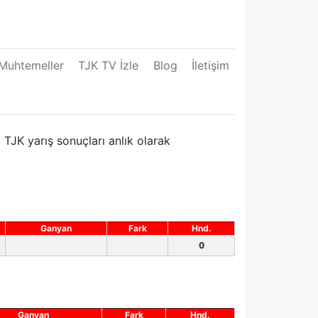
Muhtemeller
TJK TV İzle
Blog
İletişim
TJK yarış sonuçları anlık olarak
Ganyan
Fark
Hnd.
0
Ganyan
Fark
Hnd.