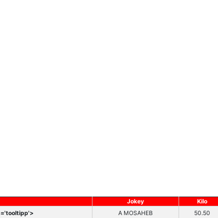
Jokey
Kilo
='tooltipp'>
A MOSAHEB
50.50