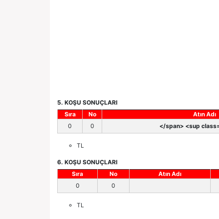
5. KOŞU SONUÇLARI
Sıra
No
Atın Adı
0
0
</span> <sup class=
TL
6. KOŞU SONUÇLARI
Sıra
No
Atın Adı
0
0
TL