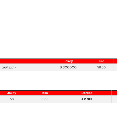
Jokey
Kilo
'tooltipp'>
B SOODOO
56.00
Jokey
Kilo
Derece
56
0.00
J P NEL