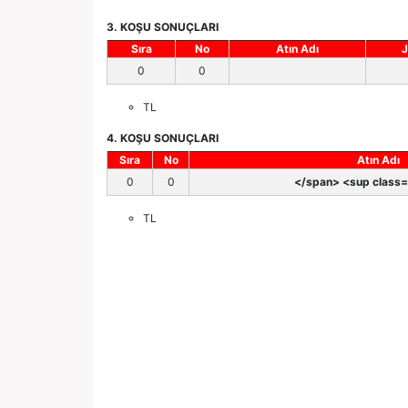
3. KOŞU SONUÇLARI
Sıra
No
Atın Adı
J
0
0
TL
4. KOŞU SONUÇLARI
Sıra
No
Atın Adı
0
0
</span> <sup class='
TL