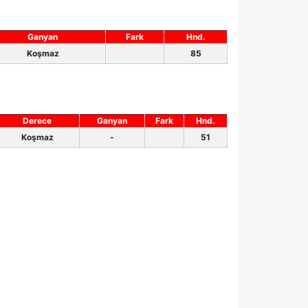
Ganyan
Fark
Hnd.
Koşmaz
85
Derece
Ganyan
Fark
Hnd.
Koşmaz
-
51