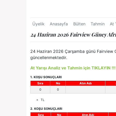
Üyelik
Anasayfa
Bülten
Tahmin
At 
24 Haziran 2026 Fairview Güney Afri
24 Haziran 2026 Çarşamba günü Fairview Güne
güncellenmektedir.
At Yarışı Analiz ve Tahmin için TIKLAYIN !!!
1. KOŞU SONUÇLARI
Sıra
No
Atın Adı
0
0
TL
2. KOŞU SONUÇLARI
Sıra
No
Atın Adı