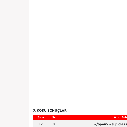
7. KOŞU SONUÇLARI
Sıra
No
Atın Adı
12
0
</span> <sup class