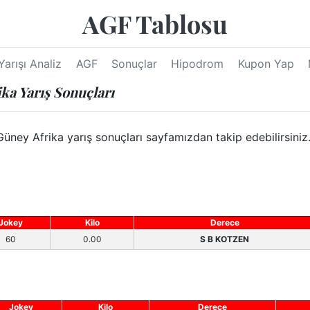
AGF Tablosu
Yarışı Analiz
AGF
Sonuçlar
Hipodrom
Kupon Yap
ka Yarış Sonuçları
y Afrika yarış sonuçları sayfamızdan takip edebilirsiniz. 
Jokey
Kilo
Derece
60
0.00
S B KOTZEN
Jokey
Kilo
Derece