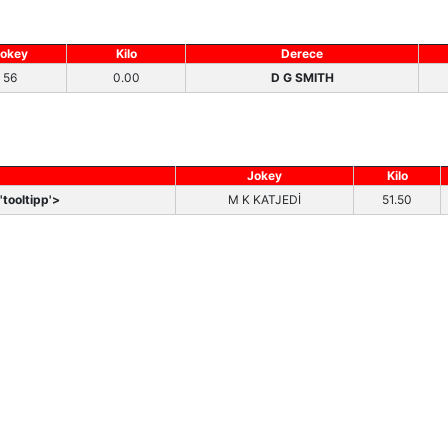
okey
Kilo
Derece
56
0.00
D G SMITH
Jokey
Kilo
tooltipp'>
M K KATJEDİ
51.50