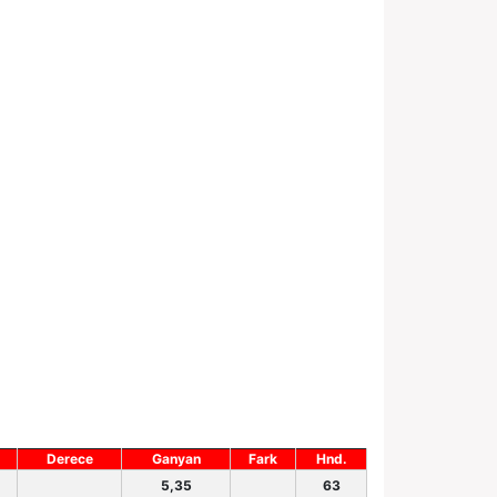
Derece
Ganyan
Fark
Hnd.
5,35
63