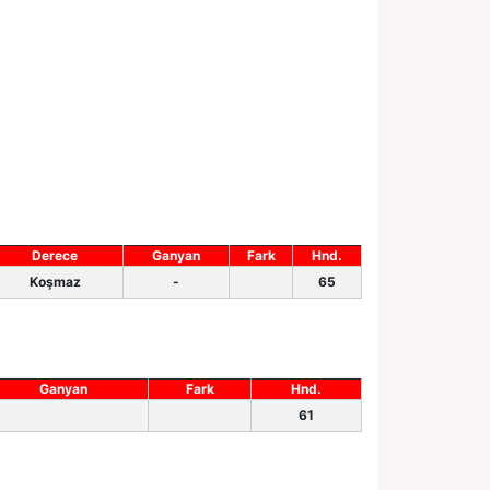
Derece
Ganyan
Fark
Hnd.
Koşmaz
-
65
Ganyan
Fark
Hnd.
61