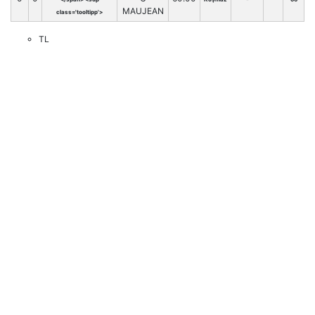
MAUJEAN
class='tooltipp'>
TL