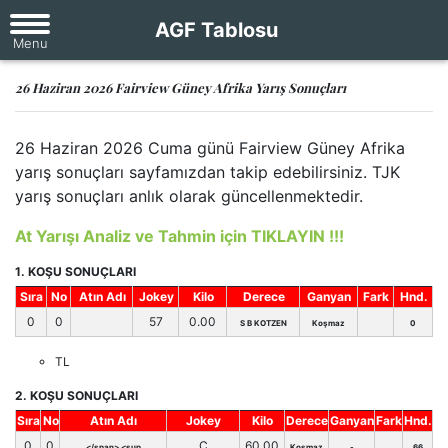
AGF Tablosu
26 Haziran 2026 Fairview Güney Afrika Yarış Sonuçları
26 Haziran 2026 Cuma günü Fairview Güney Afrika
yarış sonuçları sayfamızdan takip edebilirsiniz. TJK
yarış sonuçları anlık olarak güncellenmektedir.
At Yarışı Analiz ve Tahmin için TIKLAYIN !!!
1. KOŞU SONUÇLARI
Sıra
No
Atın Adı
Jokey
Kilo
Derece
Ganyan
Fark
Hnd.
0
0
57
0.00
S B KOTZEN
Koşmaz
0
TL
2. KOŞU SONUÇLARI
Sıra
No
Atın Adı
Jokey
Kilo
Derece
Ganyan
Fark
Hnd.
0
0
C
60.00
</span> <sup
Koşmaz
-
66