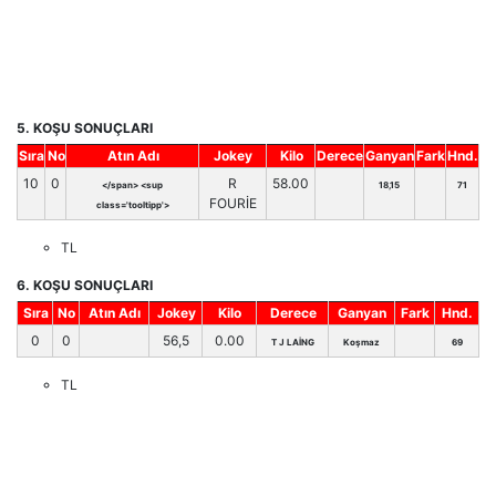
5. KOŞU SONUÇLARI
Sıra
No
Atın Adı
Jokey
Kilo
Derece
Ganyan
Fark
Hnd.
10
0
R
58.00
</span> <sup
18,15
71
FOURİE
class='tooltipp'>
TL
6. KOŞU SONUÇLARI
Sıra
No
Atın Adı
Jokey
Kilo
Derece
Ganyan
Fark
Hnd.
0
0
56,5
0.00
T J LAİNG
Koşmaz
69
TL