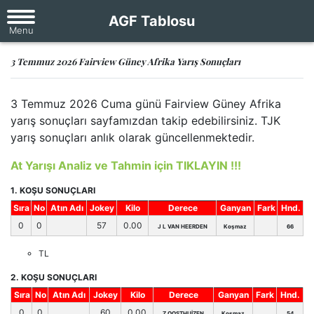
AGF Tablosu
3 Temmuz 2026 Fairview Güney Afrika Yarış Sonuçları
3 Temmuz 2026 Cuma günü Fairview Güney Afrika
yarış sonuçları sayfamızdan takip edebilirsiniz. TJK
yarış sonuçları anlık olarak güncellenmektedir.
At Yarışı Analiz ve Tahmin için TIKLAYIN !!!
1. KOŞU SONUÇLARI
Sıra
No
Atın Adı
Jokey
Kilo
Derece
Ganyan
Fark
Hnd.
0
0
57
0.00
J L VAN HEERDEN
Koşmaz
66
TL
2. KOŞU SONUÇLARI
Sıra
No
Atın Adı
Jokey
Kilo
Derece
Ganyan
Fark
Hnd.
0
0
60
0.00
Z OOSTHUİZEN
Koşmaz
54