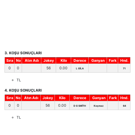
3. KOŞU SONUÇLARI
Sıra
No
Atın Adı
Jokey
Kilo
Derece
Ganyan
Fark
Hnd.
0
0
56
0.00
L GİLA
71
TL
4. KOŞU SONUÇLARI
Sıra
No
Atın Adı
Jokey
Kilo
Derece
Ganyan
Fark
Hnd.
0
0
56
0.00
D G SMİTH
Koşmaz
64
TL