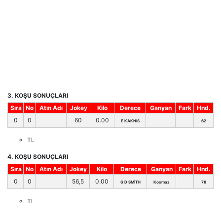
3. KOŞU SONUÇLARI
Sıra
No
Atın Adı
Jokey
Kilo
Derece
Ganyan
Fark
Hnd.
0
0
60
0.00
E KAKNIS
62
TL
4. KOŞU SONUÇLARI
Sıra
No
Atın Adı
Jokey
Kilo
Derece
Ganyan
Fark
Hnd.
0
0
56,5
0.00
G D SMİTH
Koşmaz
78
TL