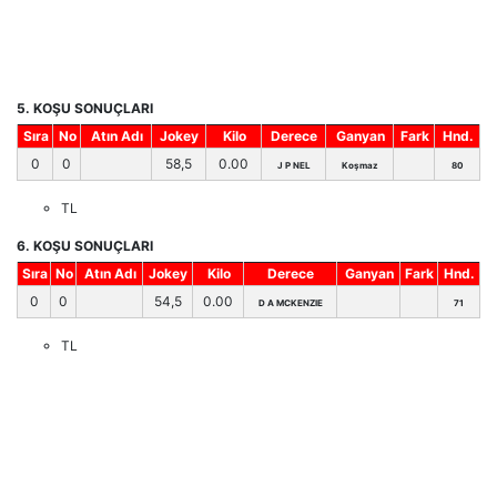
5. KOŞU SONUÇLARI
Sıra
No
Atın Adı
Jokey
Kilo
Derece
Ganyan
Fark
Hnd.
0
0
58,5
0.00
J P NEL
Koşmaz
80
TL
6. KOŞU SONUÇLARI
Sıra
No
Atın Adı
Jokey
Kilo
Derece
Ganyan
Fark
Hnd.
0
0
54,5
0.00
D A MCKENZIE
71
TL