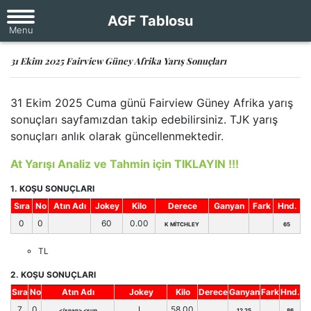
AGF Tablosu
31 Ekim 2025 Fairview Güney Afrika Yarış Sonuçları
31 Ekim 2025 Cuma günü Fairview Güney Afrika yarış
sonuçları sayfamızdan takip edebilirsiniz. TJK yarış
sonuçları anlık olarak güncellenmektedir.
At Yarışı Analiz ve Tahmin için TIKLAYIN !!!
1. KOŞU SONUÇLARI
Sıra
No
Atın Adı
Jokey
Kilo
Derece
Ganyan
Fark
Hnd.
0
0
60
0.00
K MİTCHLEY
65
TL
2. KOŞU SONUÇLARI
Sıra
No
Atın Adı
Jokey
Kilo
Derece
Ganyan
Fark
Hnd.
7
0
L
58.00
</span> <sup
12,25
86