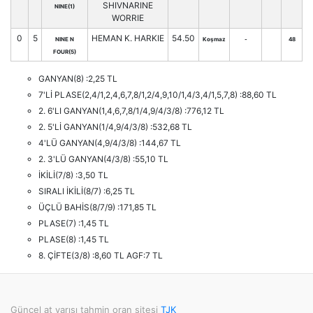
SHIVNARINE
NINE(1)
WORRIE
0
5
HEMAN K. HARKIE
54.50
NINE N
Koşmaz
-
48
FOUR(5)
GANYAN(8) :2,25 TL
7'Lİ PLASE(2,4/1,2,4,6,7,8/1,2/4,9,10/1,4/3,4/1,5,7,8) :88,60 TL
2. 6'LI GANYAN(1,4,6,7,8/1/4,9/4/3/8) :776,12 TL
2. 5'Lİ GANYAN(1/4,9/4/3/8) :532,68 TL
4'LÜ GANYAN(4,9/4/3/8) :144,67 TL
2. 3'LÜ GANYAN(4/3/8) :55,10 TL
İKİLİ(7/8) :3,50 TL
SIRALI İKİLİ(8/7) :6,25 TL
ÜÇLÜ BAHİS(8/7/9) :171,85 TL
PLASE(7) :1,45 TL
PLASE(8) :1,45 TL
8. ÇİFTE(3/8) :8,60 TL AGF:7 TL
Güncel at yarışı tahmin oran sitesi
TJK