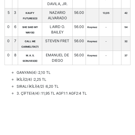
DAVILA, JR.
5
3
NAZARIO
56.00
KAUFY
13,05
42
ALVARADO
FUTURES(3)
0
6
LAIRD O.
56.00
SHE SAID MY
Koşmaz
-
54
BAILEY
WAY(6)
0
7
STEVEN FRET
56.00
CALL ME
Koşmaz
-
32
CARMELITA(7)
0
8
EMANUEL DE
56.00
M. A. S.
Koşmaz
-
37
DIEGO
SCRUVES(8)
GANYAN(4) :2,10 TL
İKİLİ(2/4) :2,25 TL
SIRALI İKİLİ(4/2) :6,20 TL
3. ÇİFTE(4/4) :11,95 TL AGF1:1 AGF2:4 TL