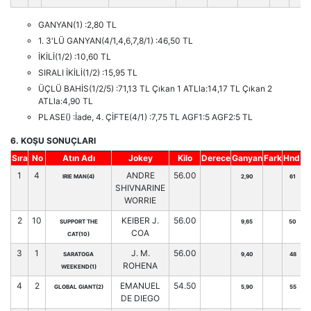
GANYAN(1) :2,80 TL
1. 3'LÜ GANYAN(4/1,4,6,7,8/1) :46,50 TL
İKİLİ(1/2) :10,60 TL
SIRALI İKİLİ(1/2) :15,95 TL
ÜÇLÜ BAHİS(1/2/5) :71,13 TL Çıkan 1 ATLla:14,17 TL Çıkan 2
ATLla:4,90 TL
PLASE() :İade, 4. ÇİFTE(4/1) :7,75 TL AGF1:5 AGF2:5 TL
6. KOŞU SONUÇLARI
Sıra
No
Atın Adı
Jokey
Kilo
Derece
Ganyan
Fark
Hnd.
1
4
ANDRE
56.00
IRIE MAN(4)
2,90
61
SHIVNARINE
WORRIE
2
10
KEIBER J.
56.00
SUPPORT THE
9,65
50
COA
CAT(10)
3
1
J. M.
56.00
SARATOGA
9,40
48
ROHENA
WEEKEND(1)
4
2
EMANUEL
54.50
GLOBAL GIANT(2)
5,90
55
DE DIEGO