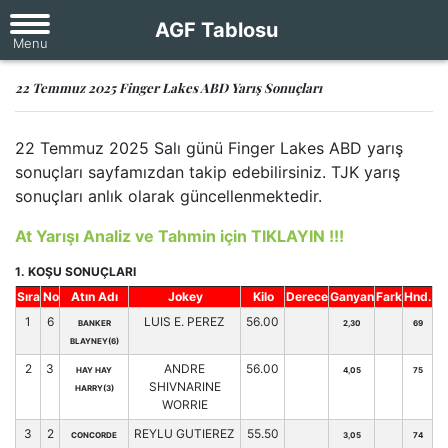
AGF Tablosu
22 Temmuz 2025 Finger Lakes ABD Yarış Sonuçları
22 Temmuz 2025 Salı günü Finger Lakes ABD yarış
sonuçları sayfamızdan takip edebilirsiniz. TJK yarış
sonuçları anlık olarak güncellenmektedir.
At Yarışı Analiz ve Tahmin için TIKLAYIN !!!
1. KOŞU SONUÇLARI
Sıra
No
Atın Adı
Jokey
Kilo
Derece
Ganyan
Fark
Hnd.
1
6
LUIS E. PEREZ
56.00
BANKER
2,30
69
BLAYNEY(6)
2
3
ANDRE
56.00
HAY HAY
4,05
75
SHIVNARINE
HARRY(3)
WORRIE
3
2
REYLU GUTIEREZ
55.50
CONCORDE
3,05
74