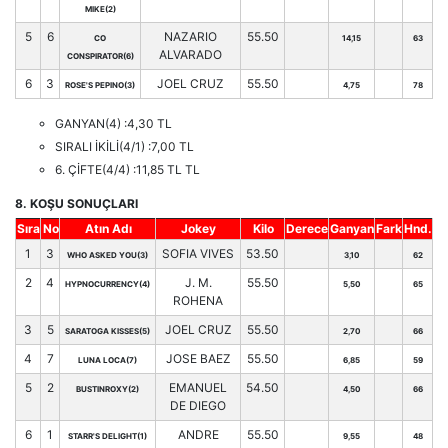
MIKE(2)
5
6
NAZARIO
55.50
CO
14,15
63
ALVARADO
CONSPIRATOR(6)
6
3
JOEL CRUZ
55.50
ROSE'S PEPINO(3)
4,75
78
GANYAN(4) :4,30 TL
SIRALI İKİLİ(4/1) :7,00 TL
6. ÇİFTE(4/4) :11,85 TL TL
8. KOŞU SONUÇLARI
Sıra
No
Atın Adı
Jokey
Kilo
Derece
Ganyan
Fark
Hnd.
1
3
SOFIA VIVES
53.50
WHO ASKED YOU(3)
3,10
62
2
4
J. M.
55.50
HYPNOCURRENCY(4)
5,50
65
ROHENA
3
5
JOEL CRUZ
55.50
SARATOGA KISSES(5)
2,70
66
4
7
JOSE BAEZ
55.50
LUNA LOCA(7)
6,85
59
5
2
EMANUEL
54.50
BUSTINROXY(2)
4,50
66
DE DIEGO
6
1
ANDRE
55.50
STARR'S DELIGHT(1)
9,55
48