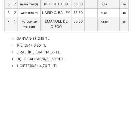
5
7
KEIBER J. COA
55.50
HAPPY TIME(7)
4,25
49
6
2
LAIRD O. BAILEY
55.50
WINE TRAIL(2)
11,60
46
7
1
EMANUEL DE
55.50
AUTOMATED
42,80
26
DIEGO
TELLER(1)
GANYAN(3) :2,15 TL
İKİLİ(3/4) :6,80 TL
SIRALI İKİLİ(3/4) :14,65 TL
ÜÇLÜ BAHİS(3/4/6) :69,91 TL
1. ÇİFTE(6/3) :4,70 TL TL