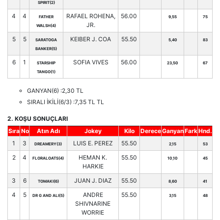
SPIRIT(2)
4
4
RAFAEL ROHENA,
56.00
FATHER
9,55
75
JR.
WALSH(4)
5
5
KEIBER J. COA
55.50
SARATOGA
5,40
83
BANKER(5)
6
1
SOFIA VIVES
56.00
STARSHIP
23,50
67
TANGO(1)
GANYAN(6) :2,30 TL
SIRALI İKİLİ(6/3) :7,35 TL TL
2. KOŞU SONUÇLARI
Sıra
No
Atın Adı
Jokey
Kilo
Derece
Ganyan
Fark
Hnd.
1
3
LUIS E. PEREZ
55.50
DREAMERY(3)
2,15
53
2
4
HEMAN K.
55.50
FLORALOATS(4)
10,10
45
HARKIE
3
6
JUAN J. DIAZ
55.50
TOMAKI(6)
8,60
41
4
5
ANDRE
55.50
DR G AND ALI(5)
3,15
48
SHIVNARINE
WORRIE