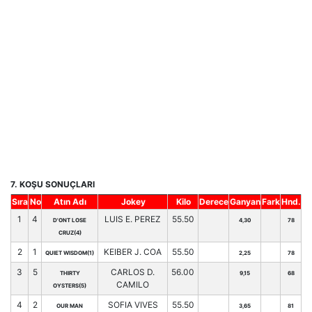
7. KOŞU SONUÇLARI
Sıra
No
Atın Adı
Jokey
Kilo
Derece
Ganyan
Fark
Hnd.
1
4
LUIS E. PEREZ
55.50
D'ONT LOSE
4,30
78
CRUZ(4)
2
1
KEIBER J. COA
55.50
QUIET WISDOM(1)
2,25
78
3
5
CARLOS D.
56.00
THIRTY
9,15
68
CAMILO
OYSTERS(5)
4
2
SOFIA VIVES
55.50
OUR MAN
3,65
81