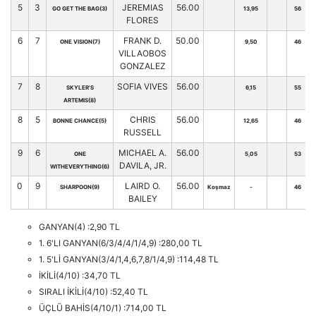
5
3
JEREMIAS
56.00
GO GET THE BAG(3)
13,95
56
FLORES
6
7
FRANK D.
50.00
ONE VISION(7)
9,50
46
VILLAOBOS
GONZALEZ
7
8
SOFIA VIVES
56.00
SKYLER'S
6,15
55
ARTEMIS(8)
8
5
CHRIS
56.00
BONNE CHANCE(5)
12,65
46
RUSSELL
9
6
MICHAEL A.
56.00
ONE
5,05
53
DAVILA, JR.
WITHEVERYTHING(6)
0
9
LAIRD O.
56.00
SHARPOON(9)
Koşmaz
-
46
BAILEY
GANYAN(4) :2,90 TL
1. 6'LI GANYAN(6/3/4/4/1/4,9) :280,00 TL
1. 5'Lİ GANYAN(3/4/1,4,6,7,8/1/4,9) :114,48 TL
İKİLİ(4/10) :34,70 TL
SIRALI İKİLİ(4/10) :52,40 TL
ÜÇLÜ BAHİS(4/10/1) :714,00 TL