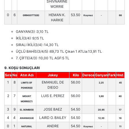
SHIVNARINE
WORRIE
0
6
HEMAN K.
53.50
GRINGOTTS(6)
Koşmaz
-
66
HARKIE
GANYAN(3) :3,10 TL
İKİLİ(3/4) :9,15 TL
SIRALI İKİLİ(3/4) :14,30 TL
ÜÇLÜ BAHİS(3/4/5) :69,73 TL Çıkan 1 ATLla:13,91 TL
7. ÇİFTE(4/3) :10,00 TL AGF:5 TL
9. KOŞU SONUÇLARI
Sıra
No
Atın Adı
Jokey
Kilo
Derece
Ganyan
Fark
Hnd.
1
8
EMANUEL DE
56.00
LIMITS OF
2,25
45
DIEGO
POWER(8)
2
7
LUIS E. PEREZ
56.00
MOUNT
3,80
40
MORRIS(7)
3
9
JOSE BAEZ
54.50
EL BOMBI(9)
20,95
17
4
4
LAIRD O. BAILEY
54.50
ANANIAS(4)
12,30
16
0
1
ANDRE
54.50
NATURAL
Koşmaz
-
11