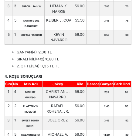
3
3
HEMAN K.
56.00
SPECIAL PAL(3)
7,85
73
HARKIE
4
5
KEIBER J. COA
55.50
DORTH'S SOL
3,45
76
DANCER(5)
5
1
KEVIN
56.00
SHE'S A FREUD(1)
3,50
68
NAVARRO
GANYAN(4) :2,00 TL
SIRALI İKİLİ(4/2) :6,80 TL
2. ÇİFTE(3/4) :7,35 TL TL
4. KOŞU SONUÇLARI
Sıra
No
Atın Adı
Jokey
Kilo
Derece
Ganyan
Fark
Hnd.
1
4
CHRISTIAN J.
56.00
MIND OF
2,10
50
NAVARRO
GOLD(4)
2
2
RAFAEL
56.00
FLATTERY'S
2,40
50
ROHENA, JR.
MUSIC(2)
3
1
JOEL CRUZ
56.00
SWEET TOOTH
3,45
52
SUE(1)
4
5
MICHAEL A.
56.00
WABAUNSEE(5)
11,60
39