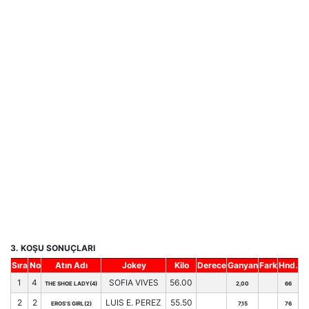
3. KOŞU SONUÇLARI
Sıra
No
Atın Adı
Jokey
Kilo
Derece
Ganyan
Fark
Hnd.
1
4
SOFIA VIVES
56.00
THE SHOE LADY(4)
2,00
66
2
2
LUIS E. PEREZ
55.50
EROS'S GIRL(2)
7,15
76