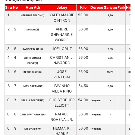
Sıra
No
Atın Adı
Jokey
Kilo
Derece
Ganyan
Fark
Hnd.
1
1
YALEXAMARIE
53.00
NEPTUNE BEACH(1)
2,80
47
CINTRON
2
2
ANDRE
56.00
MAKAR(2)
3,90
43
SHIVNARINE
WORRIE
3
5
JOEL CRUZ
56.00
RANGER BLUE(5)
2,55
56
4
4
CHRISTIAN J.
56.00
EIGHT SUNSET
7,85
35
NAVARRO
DRIVE(4)
5
6
JOSE
56.00
IN THE BLUE(6)
15,70
30
VENTURA
6
7
FAVINHO
54.50
UNITY DREAMS(7)
6,90
36
VILLA PINO
0
3
CHRISTOPHER
54.00
STILL A SOLDIER(3)
Koşmaz
-
74
ELLIOTT
0
8
RAFAEL
56.00
DANCINWITHJAKE(8)
Koşmaz
-
53
ROHENA, JR.
0
9
HEMAN K.
56.00
DR. DARBY(9)
Koşmaz
-
53
HARKIE