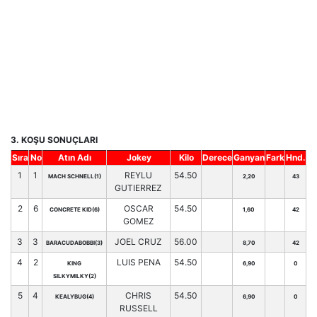
3. KOŞU SONUÇLARI
Sıra
No
Atın Adı
Jokey
Kilo
Derece
Ganyan
Fark
Hnd.
1
1
REYLU
54.50
MACH SCHNELL(1)
2,20
43
GUTIERREZ
2
6
OSCAR
54.50
CONCRETE KID(6)
1,60
42
GOMEZ
3
3
JOEL CRUZ
56.00
BARACUDABOBBI(3)
8,70
42
4
2
LUIS PENA
54.50
KING
6,90
0
SILKYMILKY(2)
5
4
CHRIS
54.50
KEALYBUG(4)
6,90
0
RUSSELL