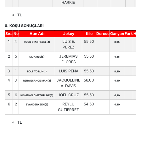
HARKIE
TL
6. KOŞU SONUÇLARI
Sıra
No
Atın Adı
Jokey
Kilo
Derece
Ganyan
Fark
Hnd
1
4
LUIS E.
55.50
ROCK STAR REBEL(4)
3,35
65
PEREZ
2
5
JEREMIAS
55.50
STJAMES(5)
4,35
62
FLORES
3
1
LUIS PENA
55.50
BOLT TO RUN(1)
8,30
60
4
3
JACQUELINE
56.00
RENAISSANCE MAN(3)
4,40
40
A. DAVIS
5
6
JOEL CRUZ
55.50
KISMEHOLDMETHRLME(6)
4,30
66
6
2
REYLU
54.50
EVANDERKEEN(2)
4,30
70
GUTIERREZ
TL