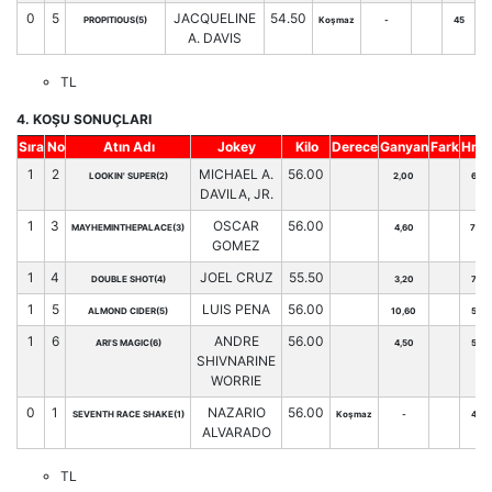
0
5
JACQUELINE
54.50
PROPITIOUS(5)
Koşmaz
-
45
A. DAVIS
TL
4. KOŞU SONUÇLARI
Sıra
No
Atın Adı
Jokey
Kilo
Derece
Ganyan
Fark
Hnd.
1
2
MICHAEL A.
56.00
LOOKIN' SUPER(2)
2,00
69
DAVILA, JR.
1
3
OSCAR
56.00
MAYHEMINTHEPALACE(3)
4,60
70
GOMEZ
1
4
JOEL CRUZ
55.50
DOUBLE SHOT(4)
3,20
71
1
5
LUIS PENA
56.00
ALMOND CIDER(5)
10,60
54
1
6
ANDRE
56.00
ARI'S MAGIC(6)
4,50
59
SHIVNARINE
WORRIE
0
1
NAZARIO
56.00
SEVENTH RACE SHAKE(1)
Koşmaz
-
49
ALVARADO
TL