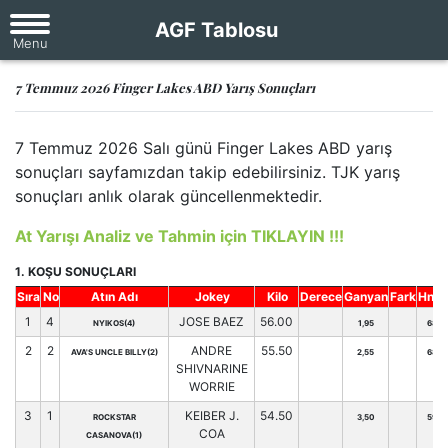
AGF Tablosu
7 Temmuz 2026 Finger Lakes ABD Yarış Sonuçları
7 Temmuz 2026 Salı günü Finger Lakes ABD yarış
sonuçları sayfamızdan takip edebilirsiniz. TJK yarış
sonuçları anlık olarak güncellenmektedir.
At Yarışı Analiz ve Tahmin için TIKLAYIN !!!
1. KOŞU SONUÇLARI
Sıra
No
Atın Adı
Jokey
Kilo
Derece
Ganyan
Fark
Hnd.
1
4
JOSE BAEZ
56.00
NYIKOS(4)
1,95
68
2
2
ANDRE
55.50
AVA'S UNCLE BILLY(2)
2,55
68
SHIVNARINE
WORRIE
3
1
KEIBER J.
54.50
ROCKSTAR
3,50
59
COA
CASANOVA(1)