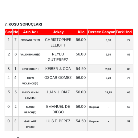
7. KOŞU SONUÇLARI
Sıra
No
Atın Adı
Jokey
Kilo
Derece
Ganyan
Fark
Hnd.
1
7
CHRISTOPHER
56.00
PROBABILITY(7)
3,50
77
ELLIOTT
2
6
REYLU
56.00
VALENTINIAN(6)
2,95
85
GUTIERREZ
3
1
KEIBER J. COA
54.50
LOVE COIN(1)
2,00
85
4
4
OSCAR GOMEZ
56.00
TREW
5,20
76
VIOLENCE(4)
5
5
JUAN J. DIAZ
56.00
I'M SOLO N IN
29,95
66
LOVE(5)
0
2
EMANUEL DE
56.00
MAGIC
Koşmaz
-
59
DIEGO
BEACH(2)
0
3
LUIS E. PEREZ
54.50
GALLANT
Koşmaz
-
59
ONE(3)