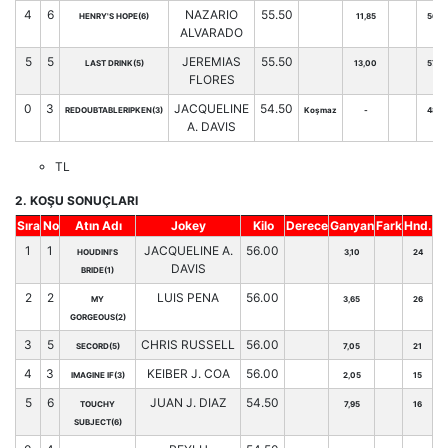
4
6
NAZARIO
55.50
HENRY'S HOPE(6)
11,85
56
ALVARADO
5
5
JEREMIAS
55.50
LAST DRINK(5)
13,00
57
FLORES
0
3
JACQUELINE
54.50
REDOUBTABLERIPKEN(3)
Koşmaz
-
48
A. DAVIS
TL
2. KOŞU SONUÇLARI
Sıra
No
Atın Adı
Jokey
Kilo
Derece
Ganyan
Fark
Hnd.
1
1
JACQUELINE A.
56.00
HOUDINI'S
3,10
24
DAVIS
BRIDE(1)
2
2
LUIS PENA
56.00
MY
3,65
26
GORGEOUS(2)
3
5
CHRIS RUSSELL
56.00
SECORD(5)
7,05
21
4
3
KEIBER J. COA
56.00
IMAGINE IF(3)
2,05
15
5
6
JUAN J. DIAZ
54.50
TOUCHY
7,95
16
SUBJECT(6)