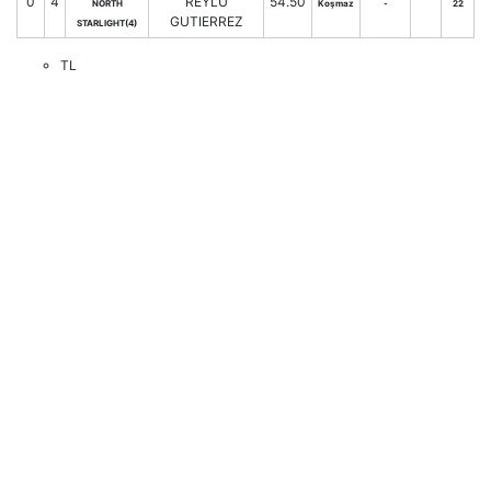
0
4
REYLU
54.50
NORTH
Koşmaz
-
22
GUTIERREZ
STARLIGHT(4)
TL