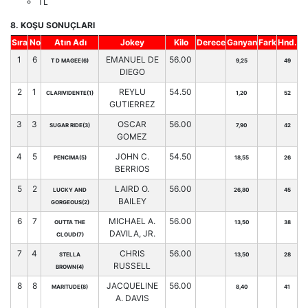
TL
8. KOŞU SONUÇLARI
Sıra
No
Atın Adı
Jokey
Kilo
Derece
Ganyan
Fark
Hnd.
1
6
EMANUEL DE
56.00
T D MAGEE(6)
9,25
49
DIEGO
2
1
REYLU
54.50
CLARIVIDENTE(1)
1,20
52
GUTIERREZ
3
3
OSCAR
56.00
SUGAR RIDE(3)
7,90
42
GOMEZ
4
5
JOHN C.
54.50
PENCIMA(5)
18,55
26
BERRIOS
5
2
LAIRD O.
56.00
LUCKY AND
26,80
45
BAILEY
GORGEOUS(2)
6
7
MICHAEL A.
56.00
OUTTA THE
13,50
38
DAVILA, JR.
CLOUD(7)
7
4
CHRIS
56.00
STELLA
13,50
28
RUSSELL
BROWN(4)
8
8
JACQUELINE
56.00
MARITUDE(8)
8,40
41
A. DAVIS