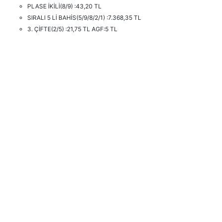
PLASE İKİLİ(8/9) :43,20 TL
SIRALI 5 Lİ BAHİS(5/9/8/2/1) :7.368,35 TL
3. ÇİFTE(2/5) :21,75 TL AGF:5 TL