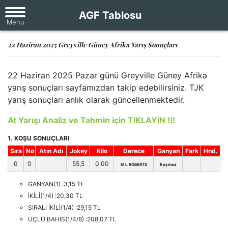
AGF Tablosu
22 Haziran 2025 Greyville Güney Afrika Yarış Sonuçları
22 Haziran 2025 Pazar günü Greyville Güney Afrika
yarış sonuçları sayfamızdan takip edebilirsiniz. TJK
yarış sonuçları anlık olarak güncellenmektedir.
At Yarışı Analiz ve Tahmin için TIKLAYIN !!!
1. KOŞU SONUÇLARI
Sıra
No
Atın Adı
Jokey
Kilo
Derece
Ganyan
Fark
Hnd.
0
0
55,5
0.00
M L ROBERTS
Koşmaz
GANYAN(1) :3,15 TL
İKİLİ(1/4) :20,30 TL
SIRALI İKİLİ(1/4) :29,15 TL
ÜÇLÜ BAHİS(1/4/8) :208,07 TL