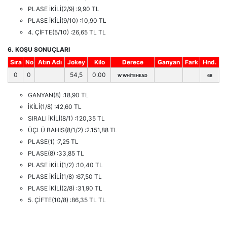
PLASE İKİLİ(2/9) :9,90 TL
PLASE İKİLİ(9/10) :10,90 TL
4. ÇİFTE(5/10) :26,65 TL TL
6. KOŞU SONUÇLARI
Sıra
No
Atın Adı
Jokey
Kilo
Derece
Ganyan
Fark
Hnd.
0
0
54,5
0.00
W WHİTEHEAD
68
GANYAN(8) :18,90 TL
İKİLİ(1/8) :42,60 TL
SIRALI İKİLİ(8/1) :120,35 TL
ÜÇLÜ BAHİS(8/1/2) :2.151,88 TL
PLASE(1) :7,25 TL
PLASE(8) :33,85 TL
PLASE İKİLİ(1/2) :10,40 TL
PLASE İKİLİ(1/8) :67,50 TL
PLASE İKİLİ(2/8) :31,90 TL
5. ÇİFTE(10/8) :86,35 TL TL