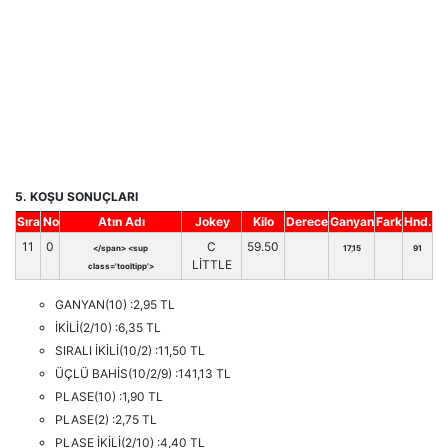
5. KOŞU SONUÇLARI
Sıra
No
Atın Adı
Jokey
Kilo
Derece
Ganyan
Fark
Hnd.
11
0
C
59.50
</span> <sup
17,15
91
LİTTLE
class='tooltipp'>
GANYAN(10) :2,95 TL
İKİLİ(2/10) :6,35 TL
SIRALI İKİLİ(10/2) :11,50 TL
ÜÇLÜ BAHİS(10/2/9) :141,13 TL
PLASE(10) :1,90 TL
PLASE(2) :2,75 TL
PLASE İKİLİ(2/10) :4,40 TL