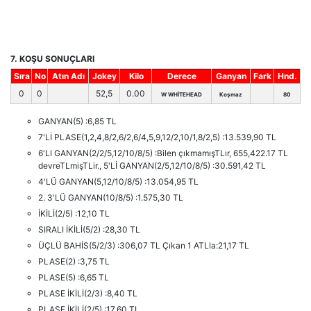
7. KOŞU SONUÇLARI
Sıra
No
Atın Adı
Jokey
Kilo
Derece
Ganyan
Fark
Hnd.
0
0
52,5
0.00
W WHİTEHEAD
Koşmaz
80
GANYAN(5) :6,85 TL
7'Lİ PLASE(1,2,4,8/2,6/2,6/4,5,9,12/2,10/1,8/2,5) :13.539,90 TL
6'LI GANYAN(2/2/5,12/10/8/5) :Bilen çıkmamışTLır, 655,422.17 TL
devreTLmişTLir., 5'Lİ GANYAN(2/5,12/10/8/5) :30.591,42 TL
4'LÜ GANYAN(5,12/10/8/5) :13.054,95 TL
2. 3'LÜ GANYAN(10/8/5) :1.575,30 TL
İKİLİ(2/5) :12,10 TL
SIRALI İKİLİ(5/2) :28,30 TL
ÜÇLÜ BAHİS(5/2/3) :306,07 TL Çıkan 1 ATLla:21,17 TL
PLASE(2) :3,75 TL
PLASE(5) :6,65 TL
PLASE İKİLİ(2/3) :8,40 TL
PLASE İKİLİ(2/5) :17,60 TL