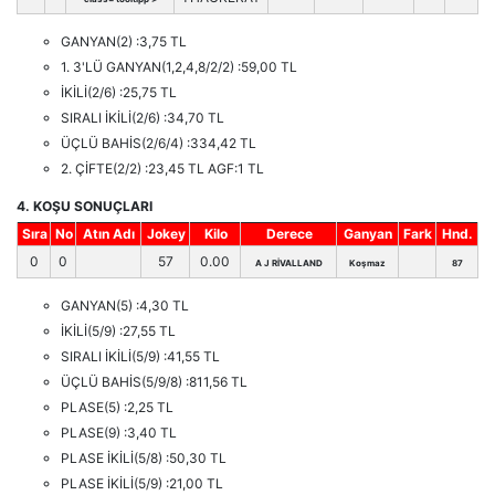
GANYAN(2) :3,75 TL
1. 3'LÜ GANYAN(1,2,4,8/2/2) :59,00 TL
İKİLİ(2/6) :25,75 TL
SIRALI İKİLİ(2/6) :34,70 TL
ÜÇLÜ BAHİS(2/6/4) :334,42 TL
2. ÇİFTE(2/2) :23,45 TL AGF:1 TL
4. KOŞU SONUÇLARI
Sıra
No
Atın Adı
Jokey
Kilo
Derece
Ganyan
Fark
Hnd.
0
0
57
0.00
A J RİVALLAND
Koşmaz
87
GANYAN(5) :4,30 TL
İKİLİ(5/9) :27,55 TL
SIRALI İKİLİ(5/9) :41,55 TL
ÜÇLÜ BAHİS(5/9/8) :811,56 TL
PLASE(5) :2,25 TL
PLASE(9) :3,40 TL
PLASE İKİLİ(5/8) :50,30 TL
PLASE İKİLİ(5/9) :21,00 TL