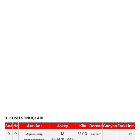
3. KOŞU SONUÇLARI
Sıra
No
Atın Adı
Jokey
Kilo
Derece
Ganyan
Fark
Hnd.
0
0
M
51.00
</span> <sup
Koşmaz
-
75
THACKERAY
class='tooltipp'>