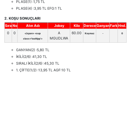
PLASE(1) :1,75 TL
PLASE(4) :3,95 TL EFG:1 TL
2. KOŞU SONUÇLARI
Sıra
No
Atın Adı
Jokey
Kilo
Derece
Ganyan
Fark
Hnd.
0
0
A
60.00
</span> <sup
Koşmaz
-
0
MGUDLWA
class='tooltipp'>
GANYAN(2) :5,80 TL
İKİLİ(2/6) :41,30 TL
SIRALI İKİLİ(2/6) :45,30 TL
1. ÇİFTE(1/2) :13,95 TL AGF:10 TL