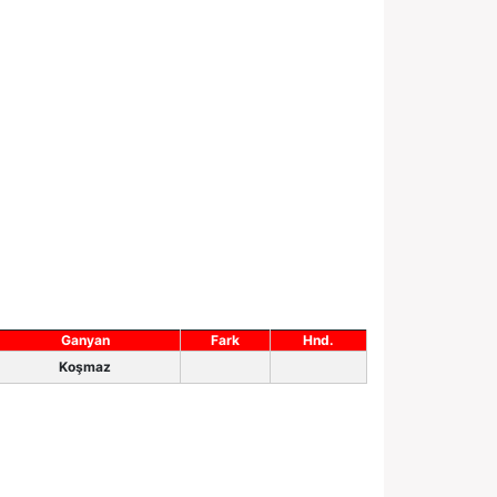
Ganyan
Fark
Hnd.
Koşmaz