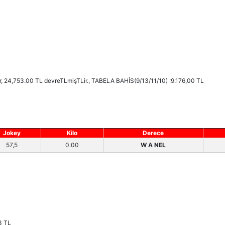
ır, 24,753.00 TL devreTLmişTLir., TABELA BAHİS(9/13/11/10) :9.176,00 TL
Jokey
Kilo
Derece
57,5
0.00
W A NEL
3 TL