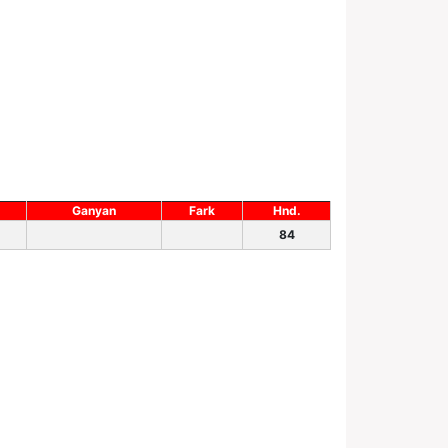
Ganyan
Fark
Hnd.
84