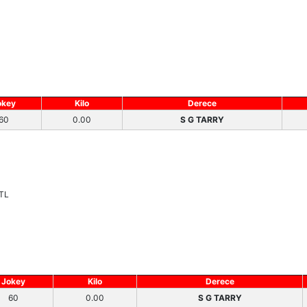
okey
Kilo
Derece
60
0.00
S G TARRY
 TL
Jokey
Kilo
Derece
60
0.00
S G TARRY