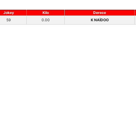
Jokey
Kilo
Derece
59
0.00
K NAİDOO