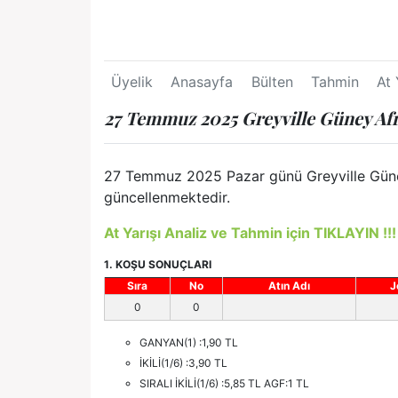
Üyelik
Anasayfa
Bülten
Tahmin
At 
27 Temmuz 2025 Greyville Güney Afr
27 Temmuz 2025 Pazar günü Greyville Güney A
güncellenmektedir.
At Yarışı Analiz ve Tahmin için TIKLAYIN !!!
1. KOŞU SONUÇLARI
Sıra
No
Atın Adı
J
0
0
GANYAN(1) :1,90 TL
İKİLİ(1/6) :3,90 TL
SIRALI İKİLİ(1/6) :5,85 TL AGF:1 TL