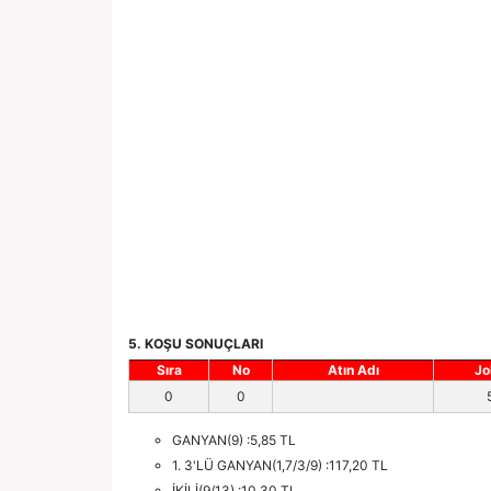
5. KOŞU SONUÇLARI
Sıra
No
Atın Adı
Jo
0
0
GANYAN(9) :5,85 TL
1. 3'LÜ GANYAN(1,7/3/9) :117,20 TL
İKİLİ(9/13) :10,30 TL