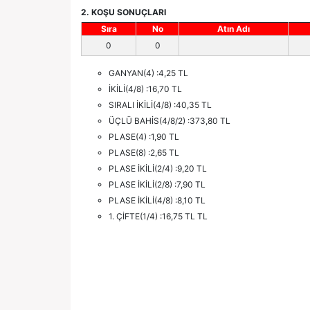
2. KOŞU SONUÇLARI
Sıra
No
Atın Adı
0
0
GANYAN(4) :4,25 TL
İKİLİ(4/8) :16,70 TL
SIRALI İKİLİ(4/8) :40,35 TL
ÜÇLÜ BAHİS(4/8/2) :373,80 TL
PLASE(4) :1,90 TL
PLASE(8) :2,65 TL
PLASE İKİLİ(2/4) :9,20 TL
PLASE İKİLİ(2/8) :7,90 TL
PLASE İKİLİ(4/8) :8,10 TL
1. ÇİFTE(1/4) :16,75 TL TL