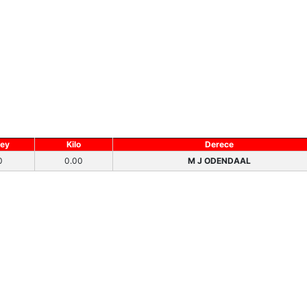
ey
Kilo
Derece
0
0.00
M J ODENDAAL