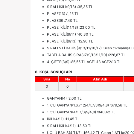
SIRALI İKİLİ(9/13) :35,35 TL
PLASE(13) :1,25 TL
PLASE(9) :7,40 TL
PLASE İKİLİ(11/13) :23,00 TL
PLASE İKİLİ(9/11) :40,30 TL
PLASE İKİLİ(9/13) :12,90 TL
SIRALI 5 Lİ BAHİS(9/13/11/10/12) :Bilen çıkmamışTL
TABELA BAHİS SIRASIZ(9/13/11/10) :226,87 TL
4. ÇİFTE(3/9) :85,55 TL AGF1:13 AGF2:13 TL
6. KOŞU SONUÇLARI
Sıra
No
Atın Adı
0
0
GANYAN(4) :2,00 TL
1. 6'LI GANYAN(1,6,7,12/4/1,7/3/9/4,8) :679,56 TL
1. 5'Lİ GANYAN(4/1,7/3/9/4,8) :840,42 TL
İKİLİ(4/11) :11,45 TL
SIRALI İKİLİ(4/11) :13,50 TL
ÜÇLÜ BAHİS(4/11/7) :166,42 TL Çıkan 1 ATLla:20,0