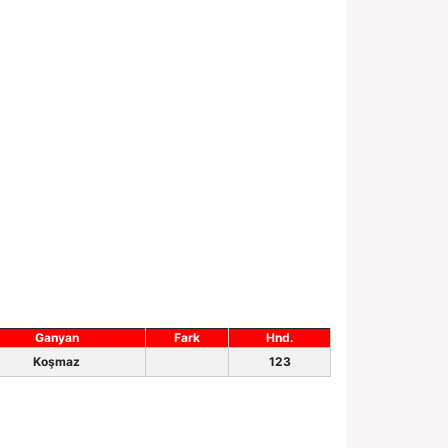
Ganyan
Fark
Hnd.
Koşmaz
123