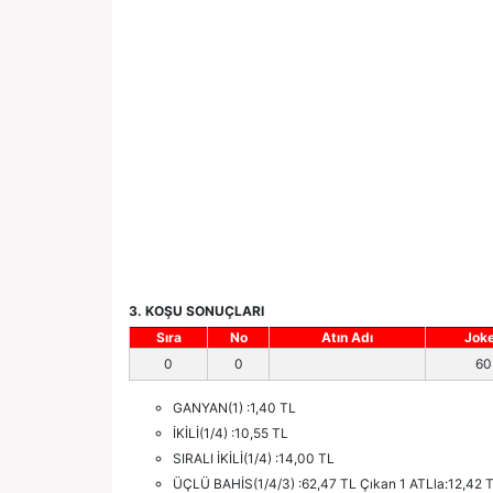
3. KOŞU SONUÇLARI
Sıra
No
Atın Adı
Jok
0
0
60
GANYAN(1) :1,40 TL
İKİLİ(1/4) :10,55 TL
SIRALI İKİLİ(1/4) :14,00 TL
ÜÇLÜ BAHİS(1/4/3) :62,47 TL Çıkan 1 ATLla:12,42 