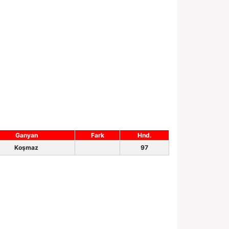
Ganyan
Fark
Hnd.
Koşmaz
97