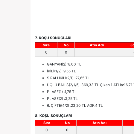
7. KOŞU SONUÇLARI
Sıra
No
Atın Adı
J
0
0
GANYAN(2) :8,00 TL
İKİLİ(1/2) :9,55 TL
SIRALI İKİLİ(2/1) :27,65 TL
ÜÇLÜ BAHİS(2/1/5) :369,33 TL Çıkan 1 ATLla:16,71
PLASE(1) :1,75 TL
PLASE(2) :3,25 TL
6. ÇİFTE(4/2) :23,20 TL AGF:4 TL
8. KOŞU SONUÇLARI
Sıra
No
Atın Adı
0
0