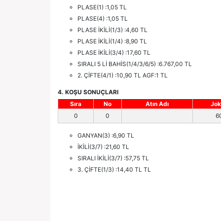
PLASE(1) :1,05 TL
PLASE(4) :1,05 TL
PLASE İKİLİ(1/3) :4,60 TL
PLASE İKİLİ(1/4) :8,90 TL
PLASE İKİLİ(3/4) :17,60 TL
SIRALI 5 Lİ BAHİS(1/4/3/6/5) :6.767,00 TL
2. ÇİFTE(4/1) :10,90 TL AGF:1 TL
4. KOŞU SONUÇLARI
Sıra
No
Atın Adı
Jok
0
0
6
GANYAN(3) :6,90 TL
İKİLİ(3/7) :21,60 TL
SIRALI İKİLİ(3/7) :57,75 TL
3. ÇİFTE(1/3) :14,40 TL TL