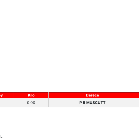
ey
Kilo
Derece
0.00
P B MUSCUTT
TL