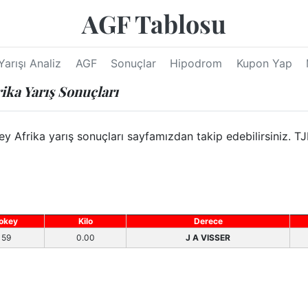
AGF Tablosu
Yarışı Analiz
AGF
Sonuçlar
Hipodrom
Kupon Yap
ika Yarış Sonuçları
frika yarış sonuçları sayfamızdan takip edebilirsiniz. TJK
okey
Kilo
Derece
59
0.00
J A VISSER