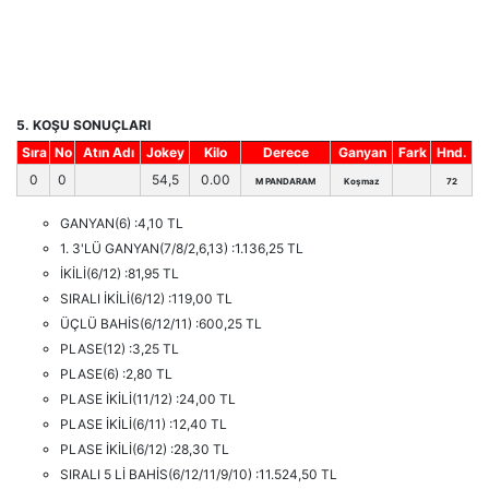
5. KOŞU SONUÇLARI
Sıra
No
Atın Adı
Jokey
Kilo
Derece
Ganyan
Fark
Hnd.
0
0
54,5
0.00
M PANDARAM
Koşmaz
72
GANYAN(6) :4,10 TL
1. 3'LÜ GANYAN(7/8/2,6,13) :1.136,25 TL
İKİLİ(6/12) :81,95 TL
SIRALI İKİLİ(6/12) :119,00 TL
ÜÇLÜ BAHİS(6/12/11) :600,25 TL
PLASE(12) :3,25 TL
PLASE(6) :2,80 TL
PLASE İKİLİ(11/12) :24,00 TL
PLASE İKİLİ(6/11) :12,40 TL
PLASE İKİLİ(6/12) :28,30 TL
SIRALI 5 Lİ BAHİS(6/12/11/9/10) :11.524,50 TL