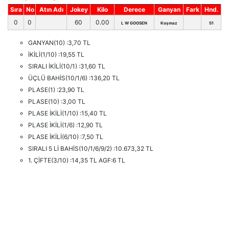
Sıra
No
Atın Adı
Jokey
Kilo
Derece
Ganyan
Fark
Hnd.
0
0
60
0.00
L W GOOSEN
Koşmaz
51
GANYAN(10) :3,70 TL
İKİLİ(1/10) :19,55 TL
SIRALI İKİLİ(10/1) :31,60 TL
ÜÇLÜ BAHİS(10/1/6) :136,20 TL
PLASE(1) :23,90 TL
PLASE(10) :3,00 TL
PLASE İKİLİ(1/10) :15,40 TL
PLASE İKİLİ(1/6) :12,90 TL
PLASE İKİLİ(6/10) :7,50 TL
SIRALI 5 Lİ BAHİS(10/1/6/9/2) :10.673,32 TL
1. ÇİFTE(3/10) :14,35 TL AGF:6 TL