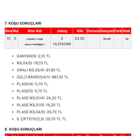
7. KOŞU SONUÇLARI
Sıra
No
Atın Adı
Jokey
Kilo
Derece
Ganyan
Fark
Hnd.
10
0
S
53.50
</span> <sup
20,50
53
HLENGWA
class='tooltipp'>
GANYAN(5) :2,10 TL
İKİLİ(4/5) :76,15 TL
SIRALI İKİLİ(5/4) :97,85 TL
ÜÇLÜ BAHİS(5/4/1) :987,55 TL
PLASE(4) :5,70 TL
PLASE(5) :5,75 TL
PLASE İKİLİ(1/4) :24,20 TL
PLASE İKİLİ(1/5) :16,20 TL
PLASE İKİLİ(4/5) :35,70 TL
6. ÇİFTE(10/2,5) :29,70 TL TL
8. KOŞU SONUÇLARI