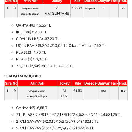
Sıra
No
Atın Adı
Jokey
Kilo
Derece
Ganyan
Fark
Hnd.
0
0
K
53.00
</span> <sup
Koşmaz
-
52
MATSUNYANE
class='tooltipp'>
GANYAN(6) :15,55 TL
İKİLİ(3/6) :17,50 TL
SIRALI İKİLİ(6/3) :37,20 TL
ÜÇLÜ BAHİS(6/3/4) :210,05 TL Çıkan 1 ATLla:17,50 TL
PLASE(3) :1,70 TL
PLASE(6) :10,30 TL
7. ÇİFTE(2,5/6) :50,30 TL AGF:3 TL
9. KOŞU SONUÇLARI
Sıra
No
Atın Adı
Jokey
Kilo
Derece
Ganyan
Fark
Hnd.
11
0
M
61.50
</span> <sup
9,50
102
YENI
class='tooltipp'>
GANYAN(7) :6,55 TL
7'Lİ PLASE(2,7/8,12/2,6,12,13/5,10/2,4,5/3,5,6/7,11) :44.531,25 TL
2. 6'LI GANYAN(8/2,6,13/10/2,5/6/7) :519.182,15 TL
2. 5'Lİ GANYAN(2,6,13/10/2,5/6/7) :21.677,85 TL