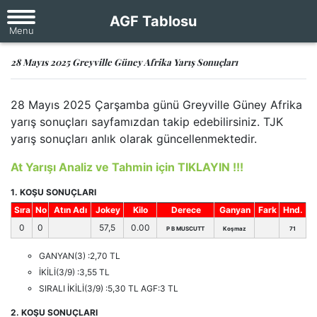
AGF Tablosu
28 Mayıs 2025 Greyville Güney Afrika Yarış Sonuçları
28 Mayıs 2025 Çarşamba günü Greyville Güney Afrika
yarış sonuçları sayfamızdan takip edebilirsiniz. TJK
yarış sonuçları anlık olarak güncellenmektedir.
At Yarışı Analiz ve Tahmin için TIKLAYIN !!!
1. KOŞU SONUÇLARI
Sıra
No
Atın Adı
Jokey
Kilo
Derece
Ganyan
Fark
Hnd.
0
0
57,5
0.00
P B MUSCUTT
Koşmaz
71
GANYAN(3) :2,70 TL
İKİLİ(3/9) :3,55 TL
SIRALI İKİLİ(3/9) :5,30 TL AGF:3 TL
2. KOŞU SONUÇLARI