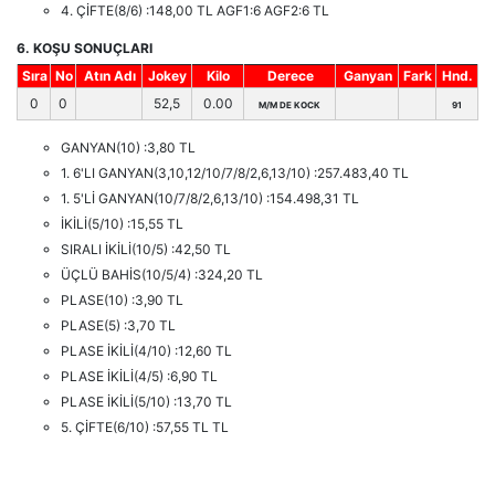
4. ÇİFTE(8/6) :148,00 TL AGF1:6 AGF2:6 TL
6. KOŞU SONUÇLARI
Sıra
No
Atın Adı
Jokey
Kilo
Derece
Ganyan
Fark
Hnd.
0
0
52,5
0.00
M/M DE KOCK
91
GANYAN(10) :3,80 TL
1. 6'LI GANYAN(3,10,12/10/7/8/2,6,13/10) :257.483,40 TL
1. 5'Lİ GANYAN(10/7/8/2,6,13/10) :154.498,31 TL
İKİLİ(5/10) :15,55 TL
SIRALI İKİLİ(10/5) :42,50 TL
ÜÇLÜ BAHİS(10/5/4) :324,20 TL
PLASE(10) :3,90 TL
PLASE(5) :3,70 TL
PLASE İKİLİ(4/10) :12,60 TL
PLASE İKİLİ(4/5) :6,90 TL
PLASE İKİLİ(5/10) :13,70 TL
5. ÇİFTE(6/10) :57,55 TL TL