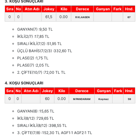
3. KOŞU SONUÇLARI
Sıra
No
Atın Adı
Jokey
Kilo
Derece
Ganyan
Fark
Hnd.
0
0
61,5
0.00
R KLAASEN
67
GANYAN(7) :9,50 TL
İKİLİ(2/7) :17,85 TL
SIRALI İKİLİ(7/2) :51,95 TL
ÜÇLÜ BAHİS(7/2/3) :332,60 TL
PLASE(2) :1,75 TL
PLASE(7) :2,05 TL
2. ÇİFTE(10/7) :72,00 TL TL
4. KOŞU SONUÇLARI
Sıra
No
Atın Adı
Jokey
Kilo
Derece
Ganyan
Fark
Hnd.
0
0
60
0.00
M PANDARAM
Koşmaz
59
GANYAN(8) :15,65 TL
İKİLİ(8/12) :729,65 TL
SIRALI İKİLİ(8/12) :398,55 TL
3. ÇİFTE(7/8) :152,30 TL AGF1:1 AGF2:1 TL