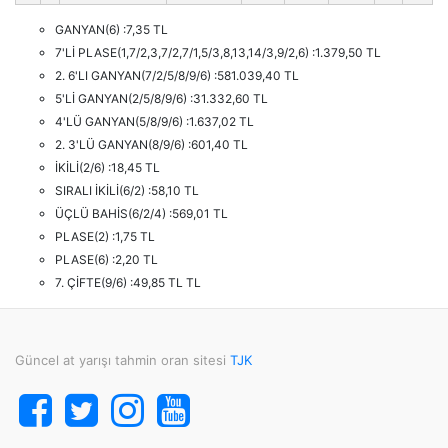
GANYAN(6) :7,35 TL
7'Lİ PLASE(1,7/2,3,7/2,7/1,5/3,8,13,14/3,9/2,6) :1.379,50 TL
2. 6'LI GANYAN(7/2/5/8/9/6) :581.039,40 TL
5'Lİ GANYAN(2/5/8/9/6) :31.332,60 TL
4'LÜ GANYAN(5/8/9/6) :1.637,02 TL
2. 3'LÜ GANYAN(8/9/6) :601,40 TL
İKİLİ(2/6) :18,45 TL
SIRALI İKİLİ(6/2) :58,10 TL
ÜÇLÜ BAHİS(6/2/4) :569,01 TL
PLASE(2) :1,75 TL
PLASE(6) :2,20 TL
7. ÇİFTE(9/6) :49,85 TL TL
Güncel at yarışı tahmin oran sitesi
TJK