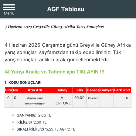
AGF Tablosu
4 Haziran 2025 Greyville Güney Afrika Yarış Sonuçları
4 Haziran 2025 Çarşamba günü Greyville Güney Afrika
yarış sonuçları sayfamızdan takip edebilirsiniz. TJK
yarış sonuçları anlık olarak güncellenmektedir.
At Yarışı Analiz ve Tahmin için TIKLAYIN !!!
1. KOŞU SONUÇLARI
Sıra
No
Atın Adı
Jokey
Kilo
Derece
Ganyan
Fark
Hnd.
0
0
A
60.00
</span> <sup
Koşmaz
-
0
FORTUNE
class='tooltipp'>
GANYAN(8) :2,05 TL
İKİLİ(2/8) :2,60 TL
SIRALI İKİLİ(8/2) :5,55 TL AGF:2 TL