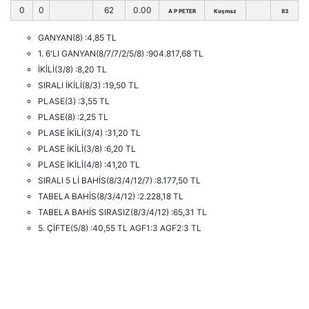
0
0
62
0.00
A P PETER
Koşmaz
83
GANYAN(8) :4,85 TL
1. 6'LI GANYAN(8/7/7/2/5/8) :904.817,68 TL
İKİLİ(3/8) :8,20 TL
SIRALI İKİLİ(8/3) :19,50 TL
PLASE(3) :3,55 TL
PLASE(8) :2,25 TL
PLASE İKİLİ(3/4) :31,20 TL
PLASE İKİLİ(3/8) :6,20 TL
PLASE İKİLİ(4/8) :41,20 TL
SIRALI 5 Lİ BAHİS(8/3/4/12/7) :8.177,50 TL
TABELA BAHİS(8/3/4/12) :2.228,18 TL
TABELA BAHİS SIRASIZ(8/3/4/12) :65,31 TL
5. ÇİFTE(5/8) :40,55 TL AGF1:3 AGF2:3 TL