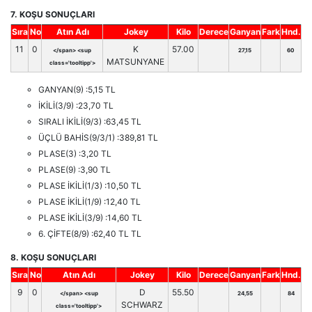
7. KOŞU SONUÇLARI
Sıra
No
Atın Adı
Jokey
Kilo
Derece
Ganyan
Fark
Hnd.
11
0
K
57.00
</span> <sup
27,15
60
MATSUNYANE
class='tooltipp'>
GANYAN(9) :5,15 TL
İKİLİ(3/9) :23,70 TL
SIRALI İKİLİ(9/3) :63,45 TL
ÜÇLÜ BAHİS(9/3/1) :389,81 TL
PLASE(3) :3,20 TL
PLASE(9) :3,90 TL
PLASE İKİLİ(1/3) :10,50 TL
PLASE İKİLİ(1/9) :12,40 TL
PLASE İKİLİ(3/9) :14,60 TL
6. ÇİFTE(8/9) :62,40 TL TL
8. KOŞU SONUÇLARI
Sıra
No
Atın Adı
Jokey
Kilo
Derece
Ganyan
Fark
Hnd.
9
0
D
55.50
</span> <sup
24,55
84
SCHWARZ
class='tooltipp'>