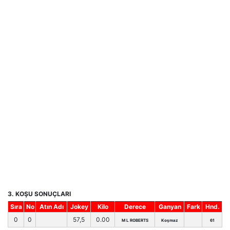
3. KOŞU SONUÇLARI
Sıra
No
Atın Adı
Jokey
Kilo
Derece
Ganyan
Fark
Hnd.
0
0
57,5
0.00
M L ROBERTS
Koşmaz
61