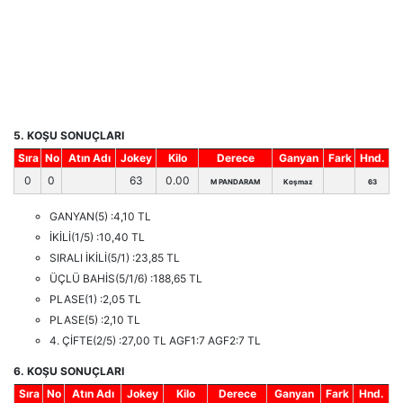
5. KOŞU SONUÇLARI
Sıra
No
Atın Adı
Jokey
Kilo
Derece
Ganyan
Fark
Hnd.
0
0
63
0.00
M PANDARAM
Koşmaz
63
GANYAN(5) :4,10 TL
İKİLİ(1/5) :10,40 TL
SIRALI İKİLİ(5/1) :23,85 TL
ÜÇLÜ BAHİS(5/1/6) :188,65 TL
PLASE(1) :2,05 TL
PLASE(5) :2,10 TL
4. ÇİFTE(2/5) :27,00 TL AGF1:7 AGF2:7 TL
6. KOŞU SONUÇLARI
Sıra
No
Atın Adı
Jokey
Kilo
Derece
Ganyan
Fark
Hnd.