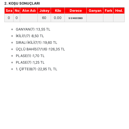
2. KOŞU SONUÇLARI
Sıra
No
Atın Adı
Jokey
Kilo
Derece
Ganyan
Fark
Hnd.
0
0
60
0.00
S S NGCOBO
GANYAN(7) :13,55 TL
İKİLİ(1/7) :8,50 TL
SIRALI İKİLİ(7/1) :19,60 TL
ÜÇLÜ BAHİS(7/1/6) :126,35 TL
PLASE(1) :1,70 TL
PLASE(7) :1,25 TL
1. ÇİFTE(8/7) :22,95 TL TL