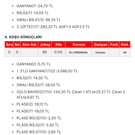
GANYAN(7) :24,70 TL
İKİLİ(3/7) :14,05 TL
SIRALI İKİLİ(7/3) :66,35 TL
2. ÇİFTE(7/7) :383,25 TL AGF1:3 AGF2:3 TL
4. KOŞU SONUÇLARI
Sıra
No
Atın Adı
Jokey
Kilo
Derece
Ganyan
Fark
Hnd.
0
0
60
0.00
M J ODENDAAL
Koşmaz
54
GANYAN(2) :5,70 TL
1. 3'LÜ GANYAN(7/7/2) :3.066,00 TL
İKİLİ(2/7) :14,50 TL
SIRALI İKİLİ(2/7) :26,05 TL
ÜÇLÜ BAHİS(2/7/10) :144,20 TL Çıkan 1 ATLla:25,37 TL Çıkan 2
ATLla:9,97 TL
PLASE(2) :18,15 TL
PLASE(7) :19,05 TL
PLASE İKİLİ(2/10) :2,30 TL
PLASE İKİLİ(2/7) :3,50 TL
PLASE İKİLİ(7/10) :2,60 TL