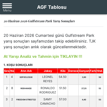
AGF Tablosu
20 Haziran 2026 Gulfstream Park Yarış Sonuçları
20 Haziran 2026 Cumartesi günü Gulfstream Park
yarış sonuçları sayfamızdan takip edebilirsiniz. TJK
yarış sonuçları anlık olarak güncellenmektedir.
At Yarışı Analiz ve Tahmin için TIKLAYIN !!!
1. KOŞU SONUÇLARI
Sıra
No
Atın Adı
Jokey
Kilo
Derece
Ganyan
Fark
Hnd.
1
4
LEONEL
54.50
SOFOCLES(4)
3,80
58
REYES
2
8
RONALDO
51.50
RODHAN(8)
27,25
52
RODRIGUEZ
3
2
SAMY
57.00
FREEDOM STREET(2)
4,40
53
CAMACHO