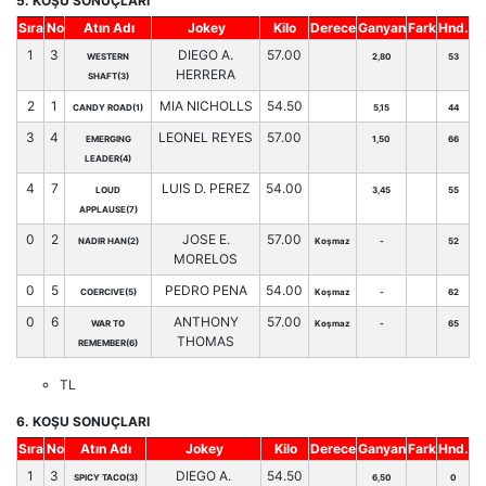
5. KOŞU SONUÇLARI
Sıra
No
Atın Adı
Jokey
Kilo
Derece
Ganyan
Fark
Hnd.
1
3
DIEGO A.
57.00
WESTERN
2,80
53
HERRERA
SHAFT(3)
2
1
MIA NICHOLLS
54.50
CANDY ROAD(1)
5,15
44
3
4
LEONEL REYES
57.00
EMERGING
1,50
66
LEADER(4)
4
7
LUIS D. PEREZ
54.00
LOUD
3,45
55
APPLAUSE(7)
0
2
JOSE E.
57.00
NADIR HAN(2)
Koşmaz
-
52
MORELOS
0
5
PEDRO PENA
54.00
COERCIVE(5)
Koşmaz
-
62
0
6
ANTHONY
57.00
WAR TO
Koşmaz
-
65
THOMAS
REMEMBER(6)
TL
6. KOŞU SONUÇLARI
Sıra
No
Atın Adı
Jokey
Kilo
Derece
Ganyan
Fark
Hnd.
1
3
DIEGO A.
54.50
SPICY TACO(3)
6,50
0