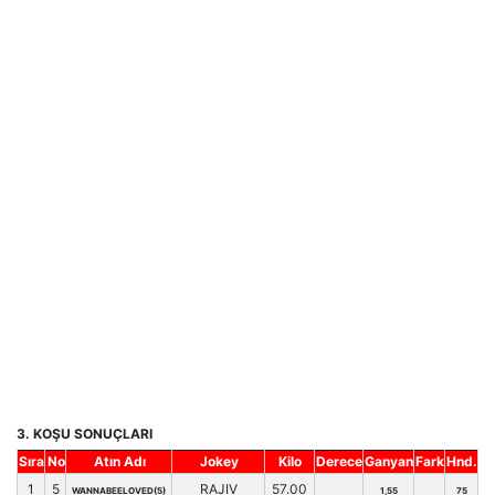
3. KOŞU SONUÇLARI
Sıra
No
Atın Adı
Jokey
Kilo
Derece
Ganyan
Fark
Hnd.
1
5
RAJIV
57.00
WANNABEELOVED(5)
1,55
75