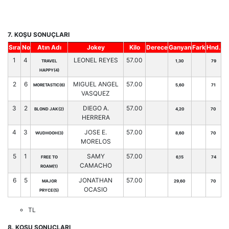
7. KOŞU SONUÇLARI
Sıra
No
Atın Adı
Jokey
Kilo
Derece
Ganyan
Fark
Hnd.
1
4
LEONEL REYES
57.00
TRAVEL
1,30
79
HAPPY(4)
2
6
MIGUEL ANGEL
57.00
MORETASTIC(6)
5,60
71
VASQUEZ
3
2
DIEGO A.
57.00
BLOND JAK(2)
4,20
70
HERRERA
4
3
JOSE E.
57.00
WUDHOOH(3)
8,60
70
MORELOS
5
1
SAMY
57.00
FREE TO
6,15
74
CAMACHO
ROAM(1)
6
5
JONATHAN
57.00
MAJOR
29,60
70
OCASIO
PRYCE(5)
TL
8. KOŞU SONUÇLARI