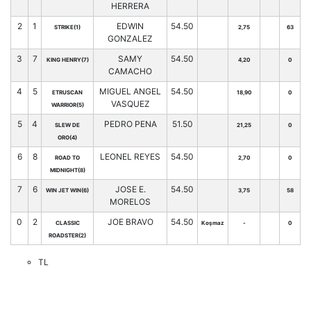
HERRERA
2
1
EDWIN
54.50
STRIKE(1)
2,75
63
GONZALEZ
3
7
SAMY
54.50
KING HENRY(7)
4,20
0
CAMACHO
4
5
MIGUEL ANGEL
54.50
ETRUSCAN
18,90
0
VASQUEZ
WARRIOR(5)
5
4
PEDRO PENA
51.50
SLEW DE
21,25
0
ORO(4)
6
8
LEONEL REYES
54.50
ROAD TO
2,70
0
MIDNIGHT(8)
7
6
JOSE E.
54.50
WIN JET WIN(6)
3,75
58
MORELOS
0
2
JOE BRAVO
54.50
CLASSIC
Koşmaz
-
0
ROADSTER(2)
TL