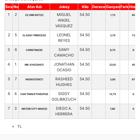
Sıra
No
Atın Adı
Jokey
Kilo
Derece
Ganyan
Fark
Hnd.
1
2
MIGUEL
54.50
EZ ORB NOT(2)
1,75
65
ANGEL
VASQUEZ
2
5
LEONEL
54.50
CLASSY PRINCE(5)
3,70
73
REYES
3
6
SAMY
54.50
CORISTINE(6)
6,75
0
CAMACHO
4
1
JONATHAN
54.50
MR. KHOZAN(1)
23,10
45
OCASIO
5
7
RASHEED
54.50
WOODSTER(7)
3,80
67
HUGHES
6
4
SIGGY
54.50
CAN'TMAKETHISUP(4)
12,75
0
GOLIBRZUCH
7
3
DIEGO A.
54.50
MOTOR CITY MAN(3)
7,80
0
HERRERA
TL