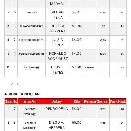
MARAGH
2
6
PEDRO
54.00
TITAN(6)
6,35
65
PENA
3
3
DIEGO A.
57.00
ALINAO FOREVER(3)
1,70
78
HERRERA
4
2
LUIS D.
54.00
FREDERICKSBURG(2)
21,95
61
PEREZ
5
4
RONALDO
54.00
CENTERFOLD GUY(4)
18,75
65
RODRIGUEZ
0
1
LEONEL
57.00
CARCONE(1)
Koşmaz
-
78
REYES
TL
4. KOŞU SONUÇLARI
Sıra
No
Atın Adı
Jokey
Kilo
Derece
Ganyan
Fark
Hnd.
1
7
PEDRO PENA
54.00
FANTASY
9,20
48
WORLD(7)
2
3
DIEGO A.
55.00
DANCING
6,05
51
HERRERA
MIRACLE(3)