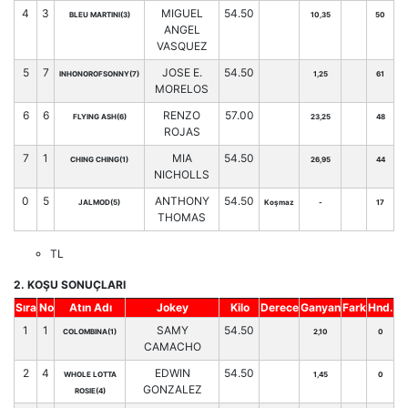
4
3
MIGUEL
54.50
BLEU MARTINI(3)
10,35
50
ANGEL
VASQUEZ
5
7
JOSE E.
54.50
INHONOROFSONNY(7)
1,25
61
MORELOS
6
6
RENZO
57.00
FLYING ASH(6)
23,25
48
ROJAS
7
1
MIA
54.50
CHING CHING(1)
26,95
44
NICHOLLS
0
5
ANTHONY
54.50
JALMOD(5)
Koşmaz
-
17
THOMAS
TL
2. KOŞU SONUÇLARI
Sıra
No
Atın Adı
Jokey
Kilo
Derece
Ganyan
Fark
Hnd.
1
1
SAMY
54.50
COLOMBINA(1)
2,10
0
CAMACHO
2
4
EDWIN
54.50
WHOLE LOTTA
1,45
0
GONZALEZ
ROSIE(4)