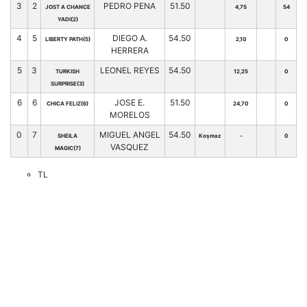
3
2
PEDRO PENA
51.50
JOST A CHANCE
4,75
54
YADI(2)
4
5
DIEGO A.
54.50
LIBERTY PATH(5)
2,10
0
HERRERA
5
3
LEONEL REYES
54.50
TURKISH
12,25
0
SURPRISE(3)
6
6
JOSE E.
51.50
CHICA FELIZ(6)
24,70
0
MORELOS
0
7
MIGUEL ANGEL
54.50
SHEILA
Koşmaz
-
0
VASQUEZ
MAGIC(7)
TL