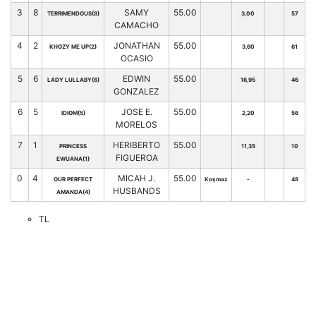
3
8
SAMY
55.00
TERRIMENDOUS(8)
3,00
57
CAMACHO
4
2
JONATHAN
55.00
KHOZY ME UP(2)
3,60
61
OCASIO
5
6
EDWIN
55.00
LADY LULLABY(6)
16,95
46
GONZALEZ
6
5
JOSE E.
55.00
IDIOM(5)
2,20
56
MORELOS
7
1
HERIBERTO
55.00
PRINCESS
11,35
10
FIGUEROA
EWUANA(1)
0
4
MICAH J.
55.00
OUR PERFECT
Koşmaz
-
48
HUSBANDS
AMANDA(4)
TL