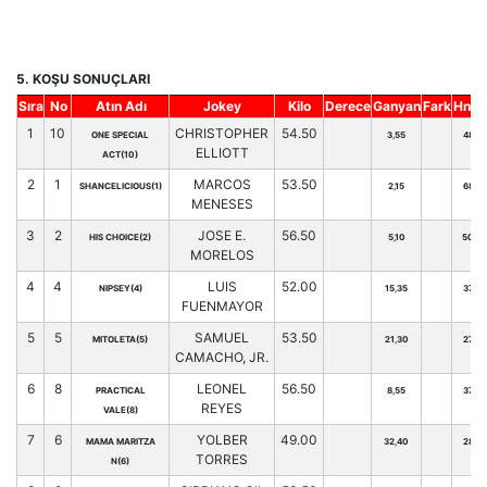
5. KOŞU SONUÇLARI
Sıra
No
Atın Adı
Jokey
Kilo
Derece
Ganyan
Fark
Hnd.
1
10
CHRISTOPHER
54.50
ONE SPECIAL
3,55
48
ELLIOTT
ACT(10)
2
1
MARCOS
53.50
SHANCELICIOUS(1)
2,15
68
MENESES
3
2
JOSE E.
56.50
HIS CHOICE(2)
5,10
50
MORELOS
4
4
LUIS
52.00
NIPSEY(4)
15,35
37
FUENMAYOR
5
5
SAMUEL
53.50
MITOLETA(5)
21,30
27
CAMACHO, JR.
6
8
LEONEL
56.50
PRACTICAL
8,55
37
REYES
VALE(8)
7
6
YOLBER
49.00
MAMA MARITZA
32,40
28
TORRES
N(6)