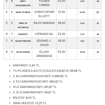
3
8
YOLBER
52.00
SPICY
4,75
64
TORRES
GUACAMOLE(8)
4
4
CHRISTOPHER
51.50
MEAN TO ME(4)
22,00
60
ELLIOTT
5
3
RAJIV MARAGH
56.50
SPIRIT OF
9,25
67
VICTORY(3)
6
7
CIPRIANO GIL
53.50
XENON(7)
5,75
64
7
6
EDGARD J.
56.50
SUGAR TREAT(6)
6,10
70
ZAYAS
8
5
ELIJAH
53.50
GO GO STAR(5)
25,25
62
GREENIDGE
GANYAN(1) :2,40 TL
7'Lİ PLASE(2,3,4/2,7/1,3,10/2,4/1,3/6,8/1,2) :99,68 TL
2. 6'LI GANYAN(2/10/4/1/6/1) :5.669,90 TL
2. 5'Lİ GANYAN(10/4/1/6/1) :962,62 TL
4'LÜ GANYAN(4/1/6/1) :261,87 TL
2. 3'LÜ GANYAN(1/6/1) :58,87 TL
İKİLİ(1/2) :9,05 TL
SIRALI İKİLİ(1/2) :12,25 TL