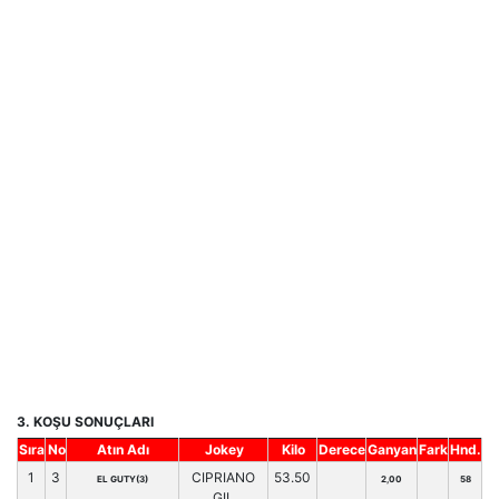
3. KOŞU SONUÇLARI
Sıra
No
Atın Adı
Jokey
Kilo
Derece
Ganyan
Fark
Hnd.
1
3
CIPRIANO
53.50
EL GUTY(3)
2,00
58
GIL