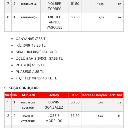
7
4
YOLBER
51.50
SENTENZA(4)
16,35
82
TORRES
8
1
MIGUEL
56.50
REMERTON(1)
12,05
80
ANGEL
VASQUEZ
GANYAN(6) :7,55 TL
İKİLİ(6/8) :13,25 TL
SIRALI İKİLİ(6/8) :34,30 TL
ÜÇLÜ BAHİS(6/8/3) :87,55 TL
PLASE(6) :7,05 TL
PLASE(8) :1,85 TL
7. ÇİFTE(1/6) :27,40 TL TL
9. KOŞU SONUÇLARI
Sıra
No
Atın Adı
Jokey
Kilo
Derece
Ganyan
Fark
Hnd.
1
1
EDWIN
56.50
PEGGYSUE I
2,40
73
GONZALEZ
LOVE U(1)
2
2
JOSE E.
56.50
STARSHIP
5,45
61
MORELOS
VOYAGER(2)