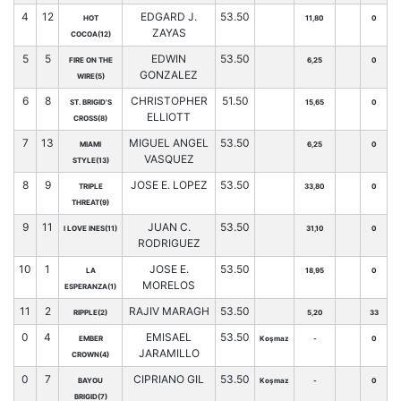
4
12
EDGARD J.
53.50
HOT
11,80
0
ZAYAS
COCOA(12)
5
5
EDWIN
53.50
FIRE ON THE
6,25
0
GONZALEZ
WIRE(5)
6
8
CHRISTOPHER
51.50
ST. BRIGID'S
15,65
0
ELLIOTT
CROSS(8)
7
13
MIGUEL ANGEL
53.50
MIAMI
6,25
0
VASQUEZ
STYLE(13)
8
9
JOSE E. LOPEZ
53.50
TRIPLE
33,80
0
THREAT(9)
9
11
JUAN C.
53.50
I LOVE INES(11)
31,10
0
RODRIGUEZ
10
1
JOSE E.
53.50
LA
18,95
0
MORELOS
ESPERANZA(1)
11
2
RAJIV MARAGH
53.50
RIPPLE(2)
5,20
33
0
4
EMISAEL
53.50
EMBER
Koşmaz
-
0
JARAMILLO
CROWN(4)
0
7
CIPRIANO GIL
53.50
BAYOU
Koşmaz
-
0
BRIGID(7)