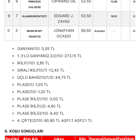
8
9
CIPRIANO GIL
53.50
PRINCESS
12,90
45
CHLOE(9)
9
7
EDGARD J.
53.50
GLAMOURCENTS(7)
16,15
37
ZAYAS
0
3
JONATHAN
56.50
REIGN IN MY
Koşmaz
-
22
OCASIO
HEART(3)
GANYAN(10) :3,55 TL
1. 3'LÜ GANYAN(2,3/2/10) :273,15 TL
İKİLİ(1/10) :2,85 TL
SIRALI İKİLİ(10/1) :12,40 TL
ÜÇLÜ BAHİS(10/1/2) :44,75 TL
PLASE(1) :1,05 TL
PLASE(10) :1,20 TL
PLASE İKİLİ(1/10) :3,00 TL
PLASE İKİLİ(1/2) :4,60 TL
PLASE İKİLİ(2/10) :4,40 TL
4. ÇİFTE(2/10) :60,80 TL AGF1:1 AGF2:1 TL
6. KOŞU SONUÇLARI
Sıra
No
Atın Adı
Jokey
Kilo
Derece
Ganyan
Fark
Hnd.