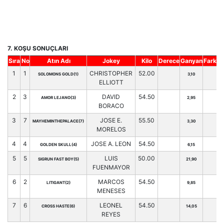
7. KOŞU SONUÇLARI
Sıra
No
Atın Adı
Jokey
Kilo
Derece
Ganyan
Fark
H
1
1
CHRISTOPHER
52.00
SOLOMONS GOLD(1)
3,10
ELLIOTT
2
3
DAVID
54.50
AMOR LEJANO(3)
2,95
BORACO
3
7
JOSE E.
55.50
MAYHEMINTHEPALACE(7)
3,30
MORELOS
4
4
JOSE A. LEON
54.50
GOLDEN SKULL(4)
6,15
5
5
LUIS
50.00
SIGRUN FAST BOY(5)
21,90
FUENMAYOR
6
2
MARCOS
54.50
LITIGANT(2)
9,85
MENESES
7
6
LEONEL
54.50
CROSS HASTE(6)
14,05
REYES