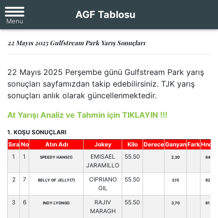
AGF Tablosu
22 Mayıs 2025 Gulfstream Park Yarış Sonuçları
22 Mayıs 2025 Perşembe günü Gulfstream Park yarış
sonuçları sayfamızdan takip edebilirsiniz. TJK yarış
sonuçları anlık olarak güncellenmektedir.
At Yarışı Analiz ve Tahmin için TIKLAYIN !!!
1. KOŞU SONUÇLARI
Sıra
No
Atın Adı
Jokey
Kilo
Derece
Ganyan
Fark
Hnd.
1
1
EMISAEL
55.50
SPEEDY HANS(1)
2,30
84
JARAMILLO
2
7
CIPRIANO
55.50
BELLY OF JELLY(7)
3,15
82
GIL
3
6
RAJIV
55.50
INDY LYON(6)
3,70
81
MARAGH