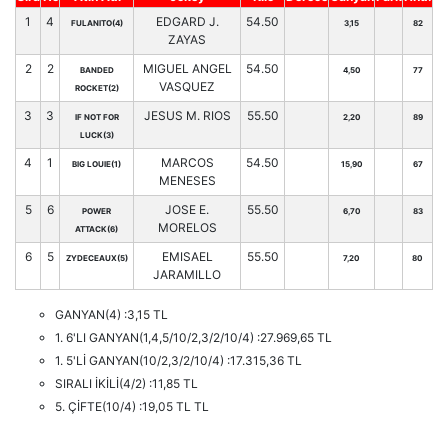
1
4
EDGARD J.
54.50
FULANITO(4)
3,15
82
ZAYAS
2
2
MIGUEL ANGEL
54.50
BANDED
4,50
77
VASQUEZ
ROCKET(2)
3
3
JESUS M. RIOS
55.50
IF NOT FOR
2,20
89
LUCK(3)
4
1
MARCOS
54.50
BIG LOUIE(1)
15,90
67
MENESES
5
6
JOSE E.
55.50
POWER
6,70
83
MORELOS
ATTACK(6)
6
5
EMISAEL
55.50
ZYDECEAUX(5)
7,20
80
JARAMILLO
GANYAN(4) :3,15 TL
1. 6'LI GANYAN(1,4,5/10/2,3/2/10/4) :27.969,65 TL
1. 5'Lİ GANYAN(10/2,3/2/10/4) :17.315,36 TL
SIRALI İKİLİ(4/2) :11,85 TL
5. ÇİFTE(10/4) :19,05 TL TL