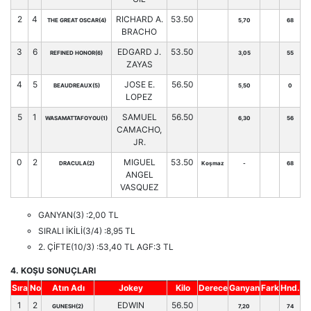
2
4
RICHARD A.
53.50
THE GREAT OSCAR(4)
5,70
68
BRACHO
3
6
EDGARD J.
53.50
REFINED HONOR(6)
3,05
55
ZAYAS
4
5
JOSE E.
56.50
BEAUDREAUX(5)
5,50
0
LOPEZ
5
1
SAMUEL
56.50
WASAMATTAFOYOU(1)
6,30
56
CAMACHO,
JR.
0
2
MIGUEL
53.50
DRACULA(2)
Koşmaz
-
68
ANGEL
VASQUEZ
GANYAN(3) :2,00 TL
SIRALI İKİLİ(3/4) :8,95 TL
2. ÇİFTE(10/3) :53,40 TL AGF:3 TL
4. KOŞU SONUÇLARI
Sıra
No
Atın Adı
Jokey
Kilo
Derece
Ganyan
Fark
Hnd.
1
2
EDWIN
56.50
GUNESH(2)
7,20
74