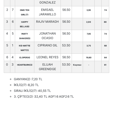
GONZALEZ
2
7
EMISAEL
56.50
OMO TEN
3,95
74
JARAMILLO
GIRL(7)
3
6
RAJIV MARAGH
56.50
HAPPY
2,00
80
BELLA(6)
4
5
JONATHAN
56.50
PARTY
7,85
74
OCASIO
SHAKER(5)
5
1
CIPRIANO GIL
53.50
KID MATTIE
3,75
68
MATT(1)
6
4
LEONEL REYES
56.50
ELOPER(4)
19,60
64
0
3
ELIJAH
53.50
HEARTBURN(3)
Koşmaz
-
61
GREENIDGE
GANYAN(2) :7,20 TL
İKİLİ(2/7) :8,20 TL
SIRALI İKİLİ(2/7) :40,55 TL
3. ÇİFTE(3/2) :32,40 TL AGF1:6 AGF2:6 TL