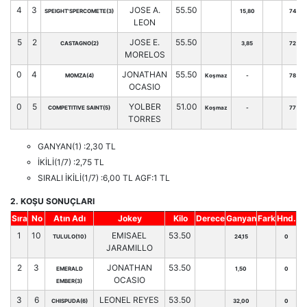
4
3
JOSE A.
55.50
SPEIGHT'SPERCOMETE(3)
15,80
74
LEON
5
2
JOSE E.
55.50
CASTAGNO(2)
3,85
72
MORELOS
0
4
JONATHAN
55.50
MOMZA(4)
Koşmaz
-
78
OCASIO
0
5
YOLBER
51.00
COMPETITIVE SAINT(5)
Koşmaz
-
77
TORRES
GANYAN(1) :2,30 TL
İKİLİ(1/7) :2,75 TL
SIRALI İKİLİ(1/7) :6,00 TL AGF:1 TL
2. KOŞU SONUÇLARI
Sıra
No
Atın Adı
Jokey
Kilo
Derece
Ganyan
Fark
Hnd.
1
10
EMISAEL
53.50
TULULO(10)
24,15
0
JARAMILLO
2
3
JONATHAN
53.50
EMERALD
1,50
0
OCASIO
EMBER(3)
3
6
LEONEL REYES
53.50
CHISPUDA(6)
32,00
0