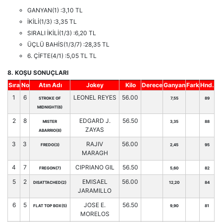
GANYAN(1) :3,10 TL
İKİLİ(1/3) :3,35 TL
SIRALI İKİLİ(1/3) :6,20 TL
ÜÇLÜ BAHİS(1/3/7) :28,35 TL
6. ÇİFTE(4/1) :5,05 TL TL
8. KOŞU SONUÇLARI
Sıra
No
Atın Adı
Jokey
Kilo
Derece
Ganyan
Fark
Hnd.
1
6
LEONEL REYES
56.00
STROKE OF
7,55
89
MIDNIGHT(6)
2
8
EDGARD J.
56.50
MISTER
3,35
88
ZAYAS
ABARRIO(8)
3
3
RAJIV
56.00
FREDO(3)
2,45
95
MARAGH
4
7
CIPRIANO GIL
56.50
FREGON(7)
5,60
82
5
2
EMISAEL
56.00
DISATTACHED(2)
12,20
84
JARAMILLO
6
5
JOSE E.
56.50
FLAT TOP BOX(5)
9,90
81
MORELOS