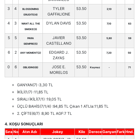
3
4
TYLER
53.50
BLOSSOMING
2,10
59
GAFFALIONE
ERUDITE(4)
4
3
DYLAN DAVIS
53.50
WANT ALL THE
7,10
63
SMOKE(3)
5
5
JAVIER
53.50
PARA
5,80
59
CASTELLANO
SIEMPRE(5)
6
2
EDGARD J.
53.50
ANY MOMENT(2)
7,20
50
ZAYAS
0
6
JOSE E.
53.50
OBLIGING(6)
Koşmaz
-
71
MORELOS
GANYAN(7) :3,30 TL
İKİLİ(1/7) :11,85 TL
SIRALI İKİLİ(7/1) :19,05 TL
ÜÇLÜ BAHİS(7/1/4) :94,85 TL Çıkan 1 ATLla:11,85 TL
2. ÇİFTE(6/7) :8,90 TL AGF:7 TL
4. KOŞU SONUÇLARI
Sıra
No
Atın Adı
Jokey
Kilo
Derece
Ganyan
Fark
Hnd.