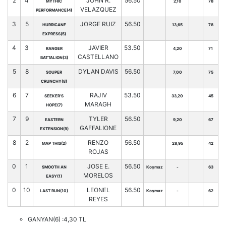
2
4
JOHN R.
56.50
MYTHIC
2,10
78
VELAZQUEZ
PERFORMANCE(4)
3
5
JORGE RUIZ
56.50
HURRICANE
13,65
78
EXPRESS(5)
4
3
JAVIER
53.50
RANGER
4,20
71
CASTELLANO
BATTALION(3)
5
8
DYLAN DAVIS
56.50
SOUPER
7,00
75
CRUNCHY(8)
6
7
RAJIV
53.50
SEEKER'S
33,20
45
MARAGH
HOPE(7)
7
9
TYLER
56.50
EASTERN
9,20
67
GAFFALIONE
EXTENSION(9)
8
2
RENZO
56.50
MAP THIS(2)
28,95
42
ROJAS
0
1
JOSE E.
56.50
SMOOTH AN
Koşmaz
-
63
MORELOS
EASY(1)
0
10
LEONEL
56.50
LAST RUN(10)
Koşmaz
-
62
REYES
GANYAN(6) :4,30 TL