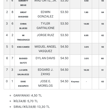
1
4
IRAD ORTIZ, JR.
53.50
SORORITY
4.50
55
BID(4)
2
8
EDWIN
53.50
GREAT
1.90
64
GONZALEZ
SHASHI(8)
3
6
TYLER
53.50
CHINA
14.80
55
GAFFALIONE
BLUE(6)
4
2
JORGE RUIZ
53.50
MI
6.95
62
TRIGUENA(2)
5
5
MIGUEL ANGEL
54.50
KISS CAM(5)
3.05
55
VASQUEZ
6
7
DYLAN DAVIS
54.50
BUGGED
3.05
60
OUT(7)
7
3
EDGARD J.
54.50
LA GATA
18.20
51
ZAYAS
SALVAJE(3)
0
1
JOSE E.
54.50
DIXIE
Koşmaz
-
63
MORELOS
ESCAPE(1)
GANYAN(4) :4,50 TL
İKİLİ(4/8) :5,70 TL
SIRALI İKİLİ(4/8) :13,30 TL