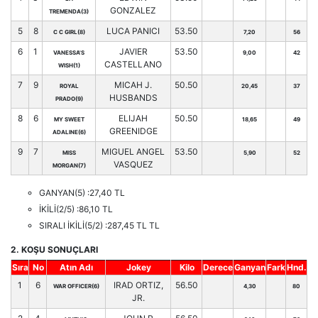
GONZALEZ
TREMENDA(3)
5
8
LUCA PANICI
53.50
C C GIRL(8)
7,20
56
6
1
JAVIER
53.50
VANESSA'S
9,00
42
CASTELLANO
WISH(1)
7
9
MICAH J.
50.50
ROYAL
20,45
37
HUSBANDS
PRADO(9)
8
6
ELIJAH
50.50
MY SWEET
18,65
49
GREENIDGE
ADALINE(6)
9
7
MIGUEL ANGEL
53.50
MISS
5,90
52
VASQUEZ
MORGAN(7)
GANYAN(5) :27,40 TL
İKİLİ(2/5) :86,10 TL
SIRALI İKİLİ(5/2) :287,45 TL TL
2. KOŞU SONUÇLARI
Sıra
No
Atın Adı
Jokey
Kilo
Derece
Ganyan
Fark
Hnd.
1
6
IRAD ORTIZ,
56.50
WAR OFFICER(6)
4,30
80
JR.