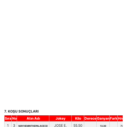
7. KOŞU SONUÇLARI
Sıra
No
Atın Adı
Jokey
Kilo
Derece
Ganyan
Fark
Hnd.
1
3
JOSE E.
55.50
MAYHEMINTHEPALACE(3)
13,30
73