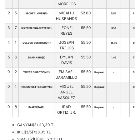
MORELOS
2
5
MICAH J.
52.00
SECRET LOVER(5)
5,55
71
HUSBANDS
3
7
LEONEL
55.50
SIXTEEN CIGARETTES(7)
3,10
68
REYES
4
1
JOSEPH
55.50
GOLDEN SOMBRERO(1)
11,75
66
TREJOS
5
6
DYLAN
55.50
EKATI KING(6)
1,45
77
DAVIS
0
2
EMISAEL
55.50
TAPIT'S DIRECTION(2)
Koşmaz
-
63
JARAMILLO
0
4
MIGUEL
55.50
THINGSRGETTINHARRY(4)
Koşmaz
-
62
ANGEL
VASQUEZ
0
8
IRAD
55.50
IMAPEPPA(8)
Koşmaz
-
72
ORTIZ, JR.
GANYAN(3) :13,30 TL
İKİLİ(3/5) :38,05 TL
SIRALI İKİLİ(3/5) :70,75 TL