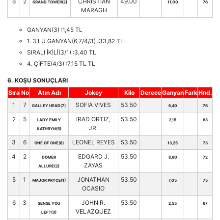
6
2
CHRISTIAN
49.00
GRAND TOWER(2)
11,00
76
MARAGH
GANYAN(3) :1,45 TL
1. 3'LÜ GANYAN(6,7/4/3) :33,82 TL
SIRALI İKİLİ(3/1) :3,40 TL
4. ÇİFTE(4/3) :7,15 TL TL
6. KOŞU SONUÇLARI
Sıra
No
Atın Adı
Jokey
Kilo
Derece
Ganyan
Fark
Hnd.
1
7
SOFIA VIVES
53.50
GALLEY HEAD(7)
6,40
76
2
5
IRAD ORTIZ,
53.50
LADY EMILY
2,15
83
JR.
KATHRYN(5)
3
6
LEONEL REYES
53.50
ONE OF ONE(6)
13,25
73
4
2
EDGARD J.
53.50
DOMER
8,60
72
ZAYAS
ALLURE(2)
5
1
JONATHAN
53.50
MAJOR PRYCE(1)
7,05
75
OCASIO
6
3
JOHN R.
53.50
SENSE YOU
2,55
67
VELAZQUEZ
LEFT(3)