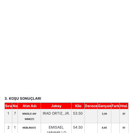
3. KOŞU SONUÇLARI
Sıra
No
Atın Adı
Jokey
Kilo
Derece
Ganyan
Fark
Hnd.
1
7
IRAD ORTIZ, JR.
53.50
WIGGLE AN'
3,30
61
WINE(7)
2
1
EMISAEL
54.50
NEBLINA(1)
8,85
61
JARAMILLO