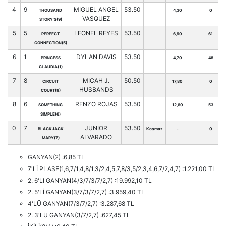
4
9
MIGUEL ANGEL
53.50
THOUSAND
4,30
0
VASQUEZ
STORY'S(9)
5
5
LEONEL REYES
53.50
PERFECT
6,90
61
CONNECTION(5)
6
1
DYLAN DAVIS
53.50
PRINCESS
4,70
48
CLAUDIA(1)
7
8
MICAH J.
50.50
CIRCUIT
17,80
0
HUSBANDS
COURT(8)
8
6
RENZO ROJAS
53.50
SOMETHING
12,60
53
SIMPLE(6)
0
7
JUNIOR
53.50
BLACKJACK
Koşmaz
-
0
ALVARADO
MARY(7)
GANYAN(2) :6,85 TL
7'Lİ PLASE(1,6,7/1,4,8/1,3/2,4,5,7,8/3,5/2,3,4,6,7/2,4,7) :1.221,00 TL
2. 6'LI GANYAN(4/3/7/3/7/2,7) :19.992,10 TL
2. 5'Lİ GANYAN(3/7/3/7/2,7) :3.959,40 TL
4'LÜ GANYAN(7/3/7/2,7) :3.287,68 TL
2. 3'LÜ GANYAN(3/7/2,7) :627,45 TL