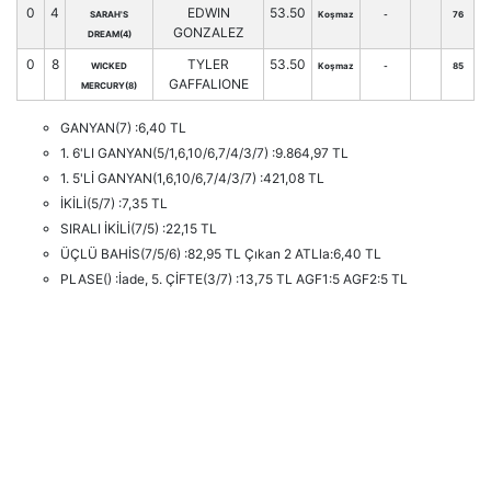
0
4
EDWIN
53.50
SARAH'S
Koşmaz
-
76
GONZALEZ
DREAM(4)
0
8
TYLER
53.50
WICKED
Koşmaz
-
85
GAFFALIONE
MERCURY(8)
GANYAN(7) :6,40 TL
1. 6'LI GANYAN(5/1,6,10/6,7/4/3/7) :9.864,97 TL
1. 5'Lİ GANYAN(1,6,10/6,7/4/3/7) :421,08 TL
İKİLİ(5/7) :7,35 TL
SIRALI İKİLİ(7/5) :22,15 TL
ÜÇLÜ BAHİS(7/5/6) :82,95 TL Çıkan 2 ATLla:6,40 TL
PLASE() :İade, 5. ÇİFTE(3/7) :13,75 TL AGF1:5 AGF2:5 TL