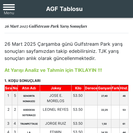
AGF Tablosu
26 Mart 2025 Gulfstream Park Yarış Sonuçları
26 Mart 2025 Çarşamba günü Gulfstream Park yarış
sonuçları sayfamızdan takip edebilirsiniz. TJK yarış
sonuçları anlık olarak güncellenmektedir.
At Yarışı Analiz ve Tahmin için TIKLAYIN !!!
1. KOŞU SONUÇLARI
Sıra
No
Atın Adı
Jokey
Kilo
Derece
Ganyan
Fark
Hnd.
1
5
JOSE E.
53.50
SENORITA
27,40
46
MORELOS
NOMAS(5)
2
2
LEONEL REYES
53.50
GODDESS
22,25
53
SOTERIA(2)
3
4
JORGE RUIZ
53.50
TRUMPETTA(4)
1,50
61
4
3
EDWIN
53.50
LA
14,20
44