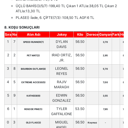
ÜÇLÜ BAHİS(3/5/7) :199,40 TL Çıkan 1 ATLla:38,05 TL Çıkan 2
ATLla:13,30 TL
PLASE() :İade, 6. ÇİFTE(7/3) :108,50 TL AGF:6 TL
8. KOŞU SONUÇLARI
Sıra
No
Atın Adı
Jokey
Kilo
Derece
Ganyan
Fark
Hnd
1
7
DYLAN
56.50
SPEED RUNNER(7)
3,70
83
DAVIS
2
2
IRAD ORTIZ,
56.50
PET MAT(2)
2,95
84
JR.
3
8
LEONEL
56.50
BOURBON OUTLAW(8)
5,70
75
REYES
4
5
RAJIV
56.50
EXTREME ACCESS(5)
7,00
82
MARAGH
5
9
EDWIN
56.50
KATHEEB(9)
3,55
87
GONZALEZ
6
1
TYLER
53.50
ROSCOE PINE(1)
7,65
75
GAFFALIONE
0
3
MIGUEL
56.50
OLD FLAG(3)
Koşmaz
-
74
ANGEL