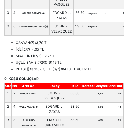
VASQUEZ
0
4
EDGARD J.
56.50
SALTED CARMEL(4)
Koşmaz
-
78
ZAYAS
0
6
JOHN R.
53.50
STRENGTHNGUIDANCE(6)
Koşmaz
-
41
VELAZQUEZ
GANYAN(7) :3,70 TL
İKİLİ(2/7) :4,65 TL
SIRALI İKİLİ(7/2) :17,25 TL
ÜÇLÜ BAHİS(7/2/8) :91,15 TL
PLASE() :İade, 7. ÇİFTE(3/7) :84,10 TL AGF:2 TL
9. KOŞU SONUÇLARI
Sıra
No
Atın Adı
Jokey
Kilo
Derece
Ganyan
Fark
Hnd.
1
2
JOHN R.
53.50
GEAUX AMY(2)
6,85
58
VELAZQUEZ
2
4
EDGARD J.
53.50
WELL AWARE(4)
3,30
44
ZAYAS
3
3
EMISAEL
53.50
ALLURING
6,15
52
JARAMILLO
SERENITY(3)