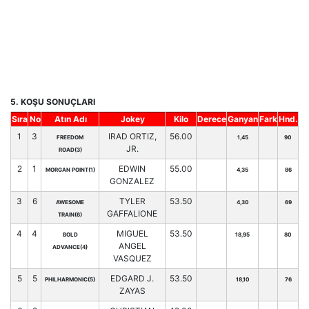
5. KOŞU SONUÇLARI
Sıra
No
Atın Adı
Jokey
Kilo
Derece
Ganyan
Fark
Hnd.
1
3
IRAD ORTIZ,
56.00
FREEDOM
1,45
90
JR.
ROAD(3)
2
1
EDWIN
55.00
MORGAN POINT(1)
4,35
86
GONZALEZ
3
6
TYLER
53.50
AWESOME
4,30
69
GAFFALIONE
TRAIN(6)
4
4
MIGUEL
53.50
BOLD
18,95
80
ANGEL
ADVANCE(4)
VASQUEZ
5
5
EDGARD J.
53.50
PHILHARMONIC(5)
18,10
76
ZAYAS