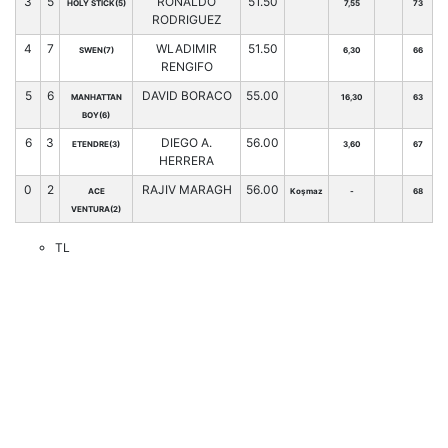
3
5
RONALDO
51.50
HOLY STICK(5)
7,55
73
RODRIGUEZ
4
7
WLADIMIR
51.50
SWEN(7)
6,30
66
RENGIFO
5
6
DAVID BORACO
55.00
MANHATTAN
16,30
63
BOY(6)
6
3
DIEGO A.
56.00
ETENDRE(3)
3,60
67
HERRERA
0
2
RAJIV MARAGH
56.00
ACE
Koşmaz
-
68
VENTURA(2)
TL