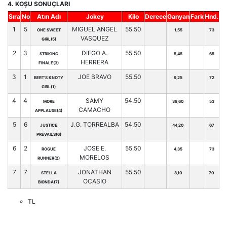
4. KOŞU SONUÇLARI
Sıra
No
Atın Adı
Jokey
Kilo
Derece
Ganyan
Fark
Hnd.
1
5
MIGUEL ANGEL
55.50
ONE SWEET
1,55
73
VASQUEZ
GIRL(5)
2
3
DIEGO A.
55.50
STRIKING
5,45
65
HERRERA
FINALE(3)
3
1
JOE BRAVO
55.50
BERT'S KNOTY
9,25
72
GIRL(1)
4
4
SAMY
54.50
MORE
38,60
53
CAMACHO
APPLAUSE(4)
5
6
J.G. TORREALBA
54.50
JUSTICE
44,20
67
PREVAILS(6)
6
2
JOSE E.
55.50
ROGUE
4,35
73
MORELOS
RUNNER(2)
7
7
JONATHAN
55.50
STELLA
8,10
70
OCASIO
BIONDA(7)
TL