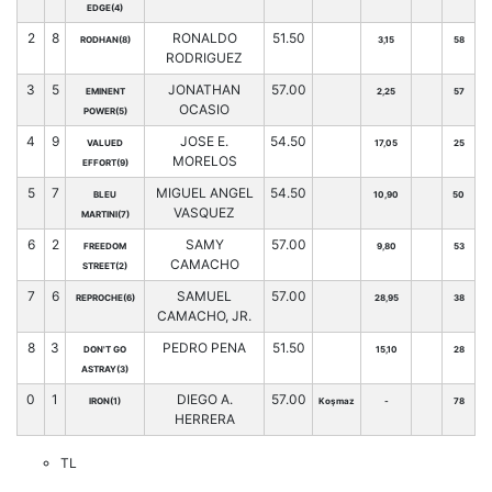
EDGE(4)
2
8
RONALDO
51.50
RODHAN(8)
3,15
58
RODRIGUEZ
3
5
JONATHAN
57.00
EMINENT
2,25
57
OCASIO
POWER(5)
4
9
JOSE E.
54.50
VALUED
17,05
25
MORELOS
EFFORT(9)
5
7
MIGUEL ANGEL
54.50
BLEU
10,90
50
VASQUEZ
MARTINI(7)
6
2
SAMY
57.00
FREEDOM
9,80
53
CAMACHO
STREET(2)
7
6
SAMUEL
57.00
REPROCHE(6)
28,95
38
CAMACHO, JR.
8
3
PEDRO PENA
51.50
DON'T GO
15,10
28
ASTRAY(3)
0
1
DIEGO A.
57.00
IRON(1)
Koşmaz
-
78
HERRERA
TL