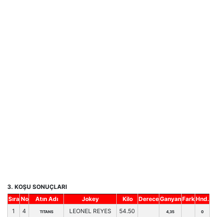
3. KOŞU SONUÇLARI
Sıra
No
Atın Adı
Jokey
Kilo
Derece
Ganyan
Fark
Hnd.
1
4
LEONEL REYES
54.50
TITANS
4,35
0