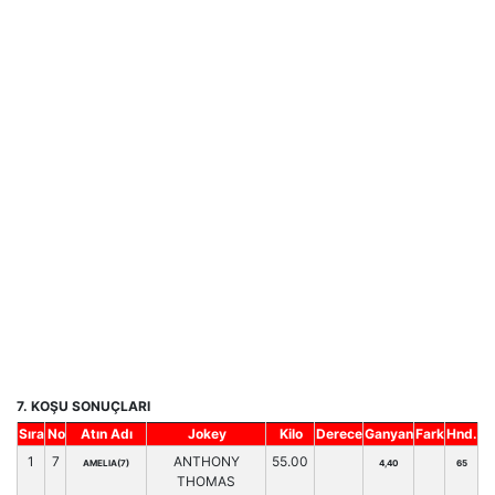
7. KOŞU SONUÇLARI
Sıra
No
Atın Adı
Jokey
Kilo
Derece
Ganyan
Fark
Hnd.
1
7
ANTHONY
55.00
AMELIA(7)
4,40
65
THOMAS