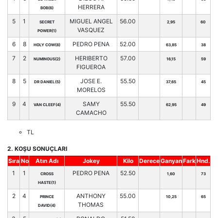
HERRERA
BOB(6)
5
1
MIGUEL ANGEL
56.00
SECRET
2,95
60
VASQUEZ
POWER(1)
6
8
PEDRO PENA
52.00
HOLY COW(8)
63,85
38
7
2
HERIBERTO
57.00
NUMINOUS(2)
16,15
59
FIGUEROA
8
5
JOSE E.
55.50
DR DANIEL(5)
37,65
45
MORELOS
9
4
SAMY
55.50
VAN CLEEF(4)
62,95
49
CAMACHO
TL
2. KOŞU SONUÇLARI
Sıra
No
Atın Adı
Jokey
Kilo
Derece
Ganyan
Fark
Hnd.
1
1
PEDRO PENA
52.50
CROSS
1,60
73
HASTE(1)
2
4
ANTHONY
55.00
PRINCE
10,25
65
THOMAS
DAVID(4)