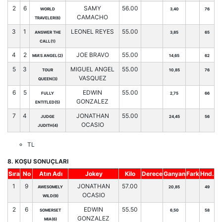
2
6
SAMY
56.00
WORLD
3,40
76
CAMACHO
TRAVELER(6)
3
1
LEONEL REYES
55.00
ANSWER THE
3,85
65
CALL(1)
4
2
JOE BRAVO
55.00
MIA'S ANGEL(2)
14,65
62
5
3
MIGUEL ANGEL
55.00
TOUR
10,85
76
VASQUEZ
QUEEN(3)
6
5
EDWIN
55.00
FULLY
2,75
66
GONZALEZ
ENTITLED(5)
7
4
JONATHAN
55.00
JUDGE
24,45
56
OCASIO
JUDITH(4)
TL
8. KOŞU SONUÇLARI
Sıra
No
Atın Adı
Jokey
Kilo
Derece
Ganyan
Fark
Hnd.
1
9
JONATHAN
57.00
AWESOMELY
20,85
49
OCASIO
WILD(9)
2
6
EDWIN
55.50
SOMERSET
6,50
58
GONZALEZ
MIA(6)