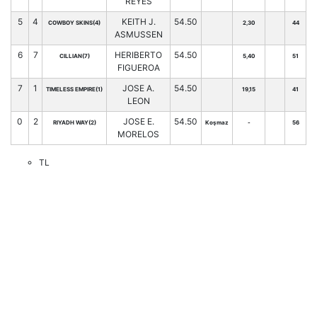
REYES
5
4
KEITH J.
54.50
COWBOY SKINS(4)
2,30
44
ASMUSSEN
6
7
HERIBERTO
54.50
CILLIAN(7)
5,40
51
FIGUEROA
7
1
JOSE A.
54.50
TIMELESS EMPIRE(1)
19,15
41
LEON
0
2
JOSE E.
54.50
RIYADH WAY(2)
Koşmaz
-
56
MORELOS
TL