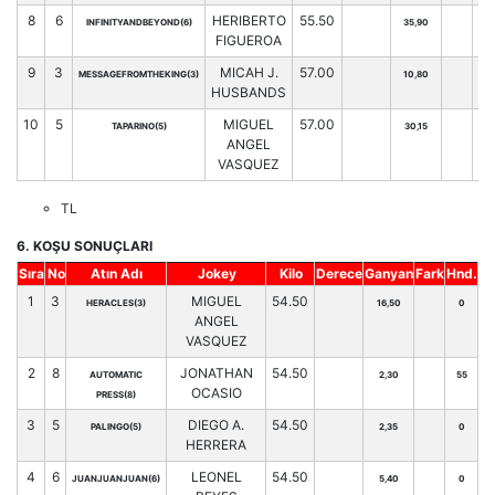
8
6
HERIBERTO
55.50
INFINITYANDBEYOND(6)
35,90
56
FIGUEROA
9
3
MICAH J.
57.00
MESSAGEFROMTHEKING(3)
10,80
72
HUSBANDS
10
5
MIGUEL
57.00
TAPARINO(5)
30,15
64
ANGEL
VASQUEZ
TL
6. KOŞU SONUÇLARI
Sıra
No
Atın Adı
Jokey
Kilo
Derece
Ganyan
Fark
Hnd.
1
3
MIGUEL
54.50
HERACLES(3)
16,50
0
ANGEL
VASQUEZ
2
8
JONATHAN
54.50
AUTOMATIC
2,30
55
OCASIO
PRESS(8)
3
5
DIEGO A.
54.50
PALINGO(5)
2,35
0
HERRERA
4
6
LEONEL
54.50
JUANJUANJUAN(6)
5,40
0