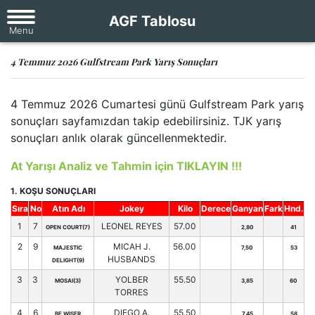
AGF Tablosu
4 Temmuz 2026 Gulfstream Park Yarış Sonuçları
4 Temmuz 2026 Cumartesi günü Gulfstream Park yarış
sonuçları sayfamızdan takip edebilirsiniz. TJK yarış
sonuçları anlık olarak güncellenmektedir.
At Yarışı Analiz ve Tahmin için TIKLAYIN !!!
1. KOŞU SONUÇLARI
Sıra
No
Atın Adı
Jokey
Kilo
Derece
Ganyan
Fark
Hnd.
1
7
LEONEL REYES
57.00
OPEN COURT(7)
2,80
41
2
9
MICAH J.
56.00
MAJESTIC
7,50
53
HUSBANDS
DELIGHT(9)
3
3
YOLBER
55.50
MOSAI(3)
3,85
60
TORRES
4
6
DIEGO A.
55.50
BE WISER
7,45
58