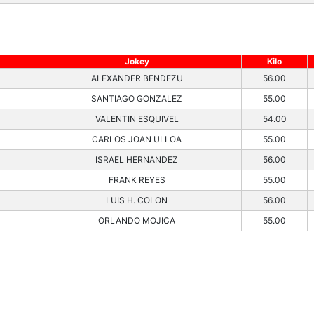
Jokey
Kilo
ALEXANDER BENDEZU
56.00
SANTIAGO GONZALEZ
55.00
VALENTIN ESQUIVEL
54.00
CARLOS JOAN ULLOA
55.00
ISRAEL HERNANDEZ
56.00
FRANK REYES
55.00
LUIS H. COLON
56.00
ORLANDO MOJICA
55.00