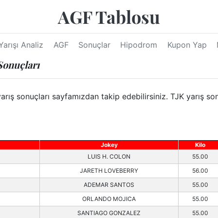
AGF Tablosu
Yarışı Analiz
AGF
Sonuçlar
Hipodrom
Kupon Yap
Sonuçları
ş sonuçları sayfamızdan takip edebilirsiniz. TJK yarış son
Jokey
Kilo
LUIS H. COLON
55.00
JARETH LOVEBERRY
56.00
ADEMAR SANTOS
55.00
ORLANDO MOJICA
55.00
SANTIAGO GONZALEZ
55.00