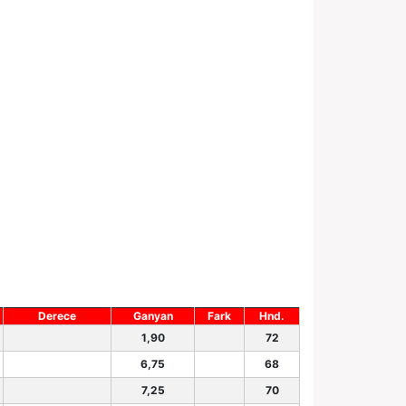
Derece
Ganyan
Fark
Hnd.
1,90
72
6,75
68
7,25
70