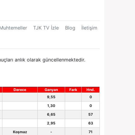
Muhtemeller
TJK TV İzle
Blog
İletişim
uçları anlık olarak güncellenmektedir.
Derece
Ganyan
Fark
Hnd.
9,55
0
1,30
0
6,65
57
2,95
63
Koşmaz
-
71