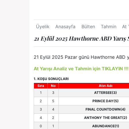
Üyelik
Anasayfa
Bülten
Tahmin
At 
21 Eylül 2025 Hawthorne ABD Yarış 
21 Eylül 2025 Pazar günü Hawthorne ABD yarı
At Yarışı Analiz ve Tahmin için TIKLAYIN !!!
1. KOŞU SONUÇLARI
Sıra
No
Atın Adı
1
3
ATTERSEE(3)
2
5
PRINCE DAY(5)
3
4
FINAL COUNTDOWN(4)
4
2
ANTHONY THE GREAT(2)
0
1
ABUNDANCE(1)