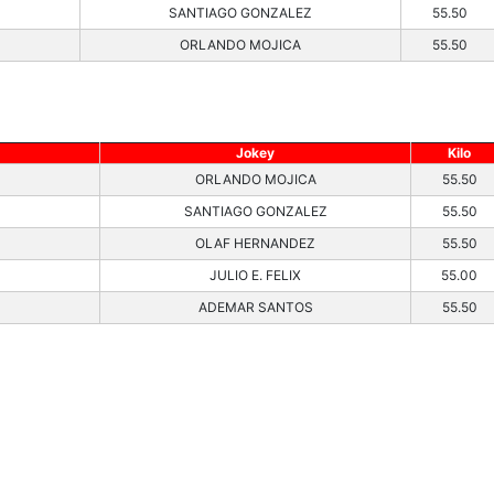
SANTIAGO GONZALEZ
55.50
ORLANDO MOJICA
55.50
Jokey
Kilo
ORLANDO MOJICA
55.50
SANTIAGO GONZALEZ
55.50
OLAF HERNANDEZ
55.50
)
JULIO E. FELIX
55.00
ADEMAR SANTOS
55.50