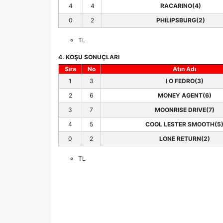
4
4
RACARINO(4)
0
2
PHILIPSBURG(2)
TL
4. KOŞU SONUÇLARI
Sıra
No
Atın Adı
1
3
I O FEDRO(3)
2
6
MONEY AGENT(6)
3
7
MOONRISE DRIVE(7)
4
5
COOL LESTER SMOOTH(5
0
2
LONE RETURN(2)
TL