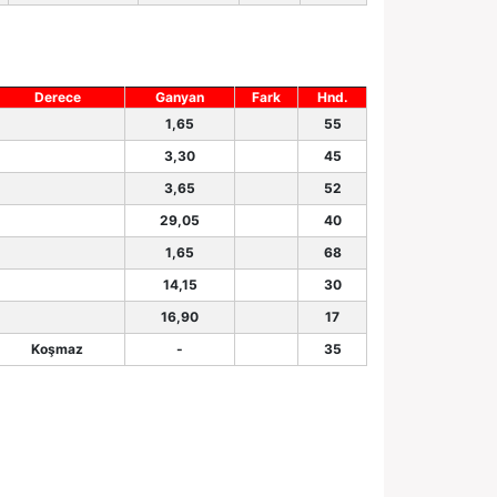
Derece
Ganyan
Fark
Hnd.
1,65
55
3,30
45
3,65
52
29,05
40
1,65
68
14,15
30
16,90
17
Koşmaz
-
35