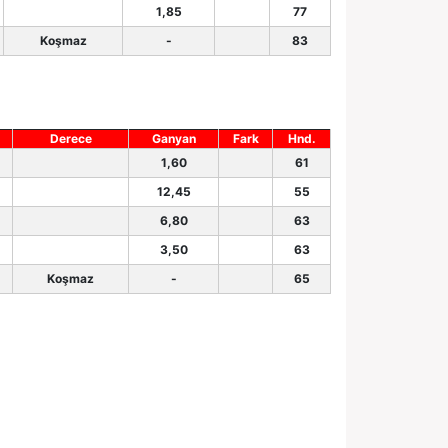
1,85
77
Koşmaz
-
83
Derece
Ganyan
Fark
Hnd.
1,60
61
12,45
55
6,80
63
3,50
63
Koşmaz
-
65