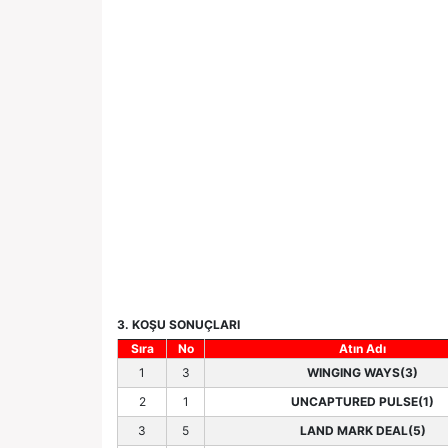
3. KOŞU SONUÇLARI
Sıra
No
Atın Adı
1
3
WINGING WAYS(3)
2
1
UNCAPTURED PULSE(1)
3
5
LAND MARK DEAL(5)