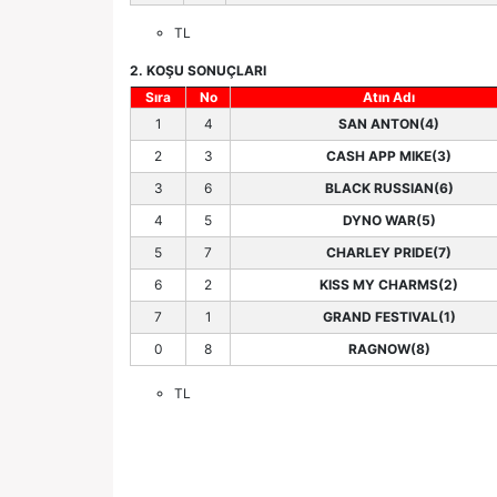
TL
2. KOŞU SONUÇLARI
Sıra
No
Atın Adı
1
4
SAN ANTON(4)
2
3
CASH APP MIKE(3)
3
6
BLACK RUSSIAN(6)
4
5
DYNO WAR(5)
5
7
CHARLEY PRIDE(7)
6
2
KISS MY CHARMS(2)
7
1
GRAND FESTIVAL(1)
0
8
RAGNOW(8)
TL