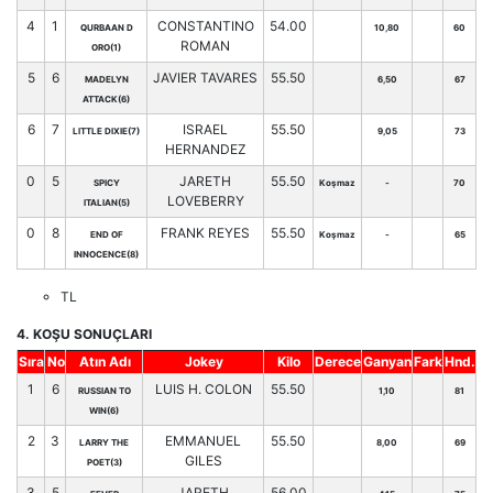
4
1
CONSTANTINO
54.00
QURBAAN D
10,80
60
ROMAN
ORO(1)
5
6
JAVIER TAVARES
55.50
MADELYN
6,50
67
ATTACK(6)
6
7
ISRAEL
55.50
LITTLE DIXIE(7)
9,05
73
HERNANDEZ
0
5
JARETH
55.50
SPICY
Koşmaz
-
70
LOVEBERRY
ITALIAN(5)
0
8
FRANK REYES
55.50
END OF
Koşmaz
-
65
INNOCENCE(8)
TL
4. KOŞU SONUÇLARI
Sıra
No
Atın Adı
Jokey
Kilo
Derece
Ganyan
Fark
Hnd.
1
6
LUIS H. COLON
55.50
RUSSIAN TO
1,10
81
WIN(6)
2
3
EMMANUEL
55.50
LARRY THE
8,00
69
GILES
POET(3)
3
5
JARETH
56.00