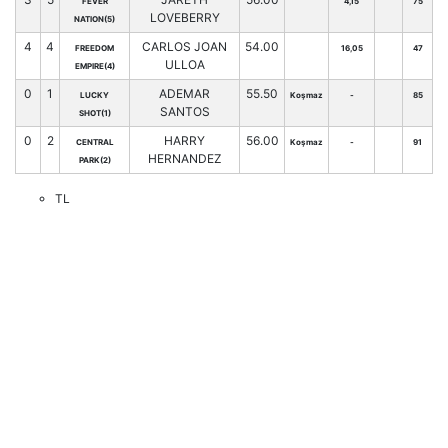
FEVER
4,15
75
LOVEBERRY
NATION(5)
4
4
CARLOS JOAN
54.00
FREEDOM
16,05
47
ULLOA
EMPIRE(4)
0
1
ADEMAR
55.50
LUCKY
Koşmaz
-
85
SANTOS
SHOT(1)
0
2
HARRY
56.00
CENTRAL
Koşmaz
-
91
HERNANDEZ
PARK(2)
TL