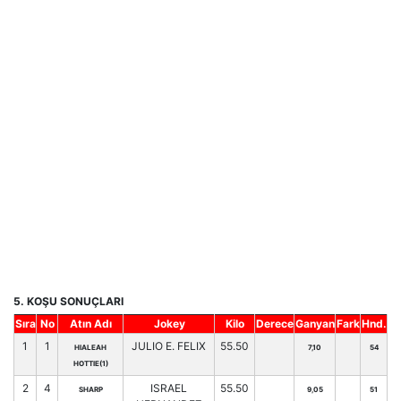
5. KOŞU SONUÇLARI
Sıra
No
Atın Adı
Jokey
Kilo
Derece
Ganyan
Fark
Hnd.
1
1
JULIO E. FELIX
55.50
HIALEAH
7,10
54
HOTTIE(1)
2
4
ISRAEL
55.50
SHARP
9,05
51