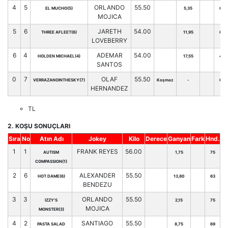
4
5
ORLANDO
55.50
EL MUCHO(5)
5,35
66
MOJICA
5
6
JARETH
54.00
THREE AFLEET(6)
11,95
64
LOVEBERRY
6
4
ADEMAR
54.00
HOLDEN MICHAEL(4)
17,55
41
SANTOS
0
7
OLAF
55.50
VERRAZANOINTHESKY(7)
Koşmaz
-
69
HERNANDEZ
TL
2. KOŞU SONUÇLARI
Sıra
No
Atın Adı
Jokey
Kilo
Derece
Ganyan
Fark
Hnd.
1
1
FRANK REYES
56.00
AUTISM
1,75
75
COMPASSION(1)
2
6
ALEXANDER
55.50
HOT DAME(6)
13,80
63
BENDEZU
3
3
ORLANDO
55.50
IZZY'S
2,15
75
MOJICA
MONSTER(3)
4
2
SANTIAGO
55.50
PASTA SALAD
8,75
69