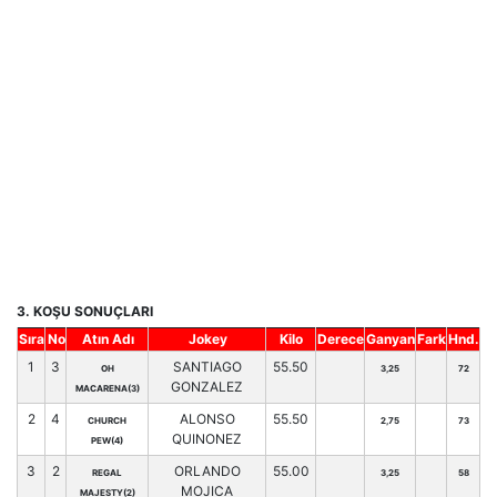
3. KOŞU SONUÇLARI
Sıra
No
Atın Adı
Jokey
Kilo
Derece
Ganyan
Fark
Hnd.
1
3
SANTIAGO
55.50
OH
3,25
72
GONZALEZ
MACARENA(3)
2
4
ALONSO
55.50
CHURCH
2,75
73
QUINONEZ
PEW(4)
3
2
ORLANDO
55.00
REGAL
3,25
58
MOJICA
MAJESTY(2)