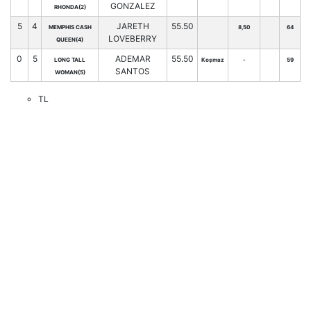
GONZALEZ
RHONDA(2)
5
4
JARETH
55.50
MEMPHIS CASH
8,50
64
LOVEBERRY
QUEEN(4)
0
5
ADEMAR
55.50
LONG TALL
Koşmaz
-
59
SANTOS
WOMAN(5)
TL