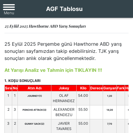
AGF Tablosu
25 Eylül 2025 Hawthorne ABD Yarış Sonuçları
25 Eylül 2025 Perşembe günü Hawthorne ABD yarış
sonuçları sayfamızdan takip edebilirsiniz. TJK yarış
sonuçları anlık olarak güncellenmektedir.
At Yarışı Analiz ve Tahmin için TIKLAYIN !!!
1. KOŞU SONUÇLARI
Sıra
No
Atın Adı
Jokey
Kilo
Derece
Ganyan
Fark
Hnd
1
1
OLAF
54.00
JOURNEY(1)
1,20
71
HERNANDEZ
2
3
ALEXANDER
55.50
PONCHO ATTACK(3)
14,20
66
BENDEZU
3
2
JAVIER
55.00
GUNNY SACK(2)
7,70
62
TAVARES