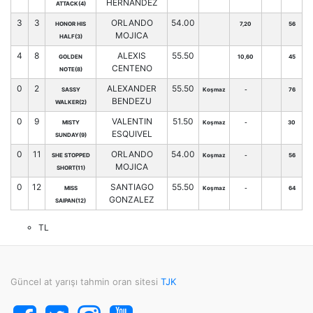
HERNANDEZ
ATTACK(4)
3
3
ORLANDO
54.00
HONOR HIS
7,20
56
MOJICA
HALF(3)
4
8
ALEXIS
55.50
GOLDEN
10,60
45
CENTENO
NOTE(8)
0
2
ALEXANDER
55.50
SASSY
Koşmaz
-
76
BENDEZU
WALKER(2)
0
9
VALENTIN
51.50
MISTY
Koşmaz
-
30
ESQUIVEL
SUNDAY(9)
0
11
ORLANDO
54.00
SHE STOPPED
Koşmaz
-
56
MOJICA
SHORT(11)
0
12
SANTIAGO
55.50
MISS
Koşmaz
-
64
GONZALEZ
SAIPAN(12)
TL
Güncel at yarışı tahmin oran sitesi
TJK