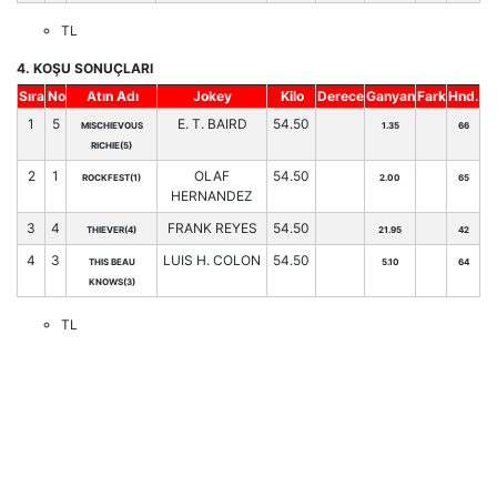
TL
4. KOŞU SONUÇLARI
Sıra
No
Atın Adı
Jokey
Kilo
Derece
Ganyan
Fark
Hnd.
1
5
E. T. BAIRD
54.50
MISCHIEVOUS
1.35
66
RICHIE(5)
2
1
OLAF
54.50
ROCKFEST(1)
2.00
65
HERNANDEZ
3
4
FRANK REYES
54.50
THIEVER(4)
21.95
42
4
3
LUIS H. COLON
54.50
THIS BEAU
5.10
64
KNOWS(3)
TL