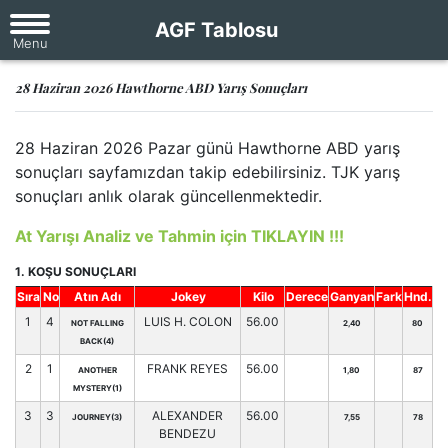
AGF Tablosu
28 Haziran 2026 Hawthorne ABD Yarış Sonuçları
28 Haziran 2026 Pazar günü Hawthorne ABD yarış
sonuçları sayfamızdan takip edebilirsiniz. TJK yarış
sonuçları anlık olarak güncellenmektedir.
At Yarışı Analiz ve Tahmin için TIKLAYIN !!!
1. KOŞU SONUÇLARI
Sıra
No
Atın Adı
Jokey
Kilo
Derece
Ganyan
Fark
Hnd.
1
4
LUIS H. COLON
56.00
NOT FALLING
2,40
80
BACK(4)
2
1
FRANK REYES
56.00
ANOTHER
1,80
87
MYSTERY(1)
3
3
ALEXANDER
56.00
JOURNEY(3)
7,55
78
BENDEZU