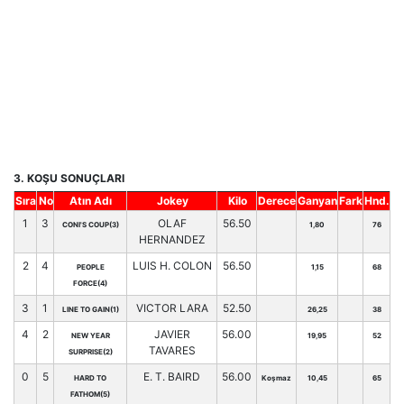
3. KOŞU SONUÇLARI
Sıra
No
Atın Adı
Jokey
Kilo
Derece
Ganyan
Fark
Hnd.
1
3
OLAF
56.50
CONI'S COUP(3)
1,80
76
HERNANDEZ
2
4
LUIS H. COLON
56.50
PEOPLE
1,15
68
FORCE(4)
3
1
VICTOR LARA
52.50
LINE TO GAIN(1)
26,25
38
4
2
JAVIER
56.00
NEW YEAR
19,95
52
TAVARES
SURPRISE(2)
0
5
E. T. BAIRD
56.00
HARD TO
Koşmaz
10,45
65
FATHOM(5)