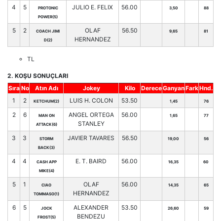
4
5
JULIO E. FELIX
56.00
PROTONIC
3,50
88
POWER(5)
5
2
OLAF
56.50
COACH JIMI
9,65
81
HERNANDEZ
D(2)
TL
2. KOŞU SONUÇLARI
Sıra
No
Atın Adı
Jokey
Kilo
Derece
Ganyan
Fark
Hnd.
1
2
LUIS H. COLON
53.50
KETCHUM(2)
1,45
76
2
6
ANGEL ORTEGA
56.00
MAN ON
1,65
77
STANLEY
ATTACK(6)
3
3
JAVIER TAVARES
56.50
STORM
19,00
56
BACK(3)
4
4
E. T. BAIRD
56.00
CASH APP
16,35
60
MIKE(4)
5
1
OLAF
56.00
CIAO
14,35
65
HERNANDEZ
TOMMASO(1)
6
5
ALEXANDER
53.50
JOCK
26,60
59
BENDEZU
FROST(5)