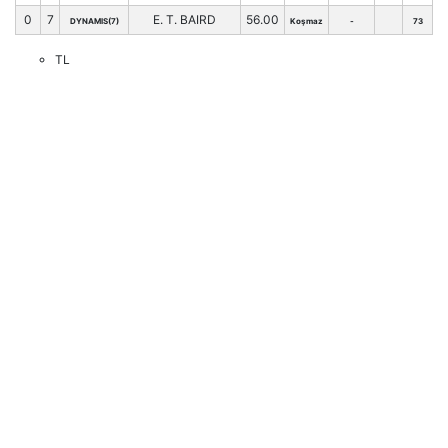
0
7
E. T. BAIRD
56.00
DYNAMIS(7)
Koşmaz
-
73
TL