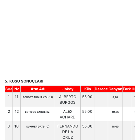
5. KOŞU SONUÇLARI
Sıra
No
Atın Adı
Jokey
Kilo
Derece
Ganyan
Fark
Hnd
1
11
ALBERTO
55.00
FORGET ABOUT YOU(11)
3,20
78
BURGOS
2
12
ALEX
55.00
LET'S GO BARBIE(12)
10,35
72
ACHARD
3
10
FERNANDO
55.00
SUMMER DATE(10)
18,60
51
DE LA
CRUZ