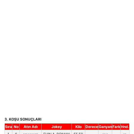
3. KOŞU SONUÇLARI
Sıra
No
Atın Adı
Jokey
Kilo
Derece
Ganyan
Fark
Hnd.