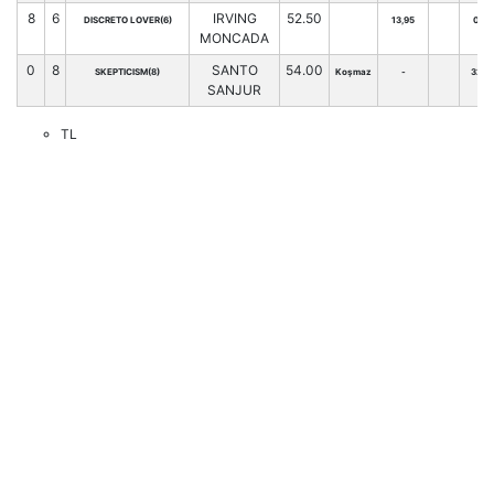
8
6
IRVING
52.50
DISCRETO LOVER(6)
13,95
0
MONCADA
0
8
SANTO
54.00
SKEPTICISM(8)
Koşmaz
-
32
SANJUR
TL