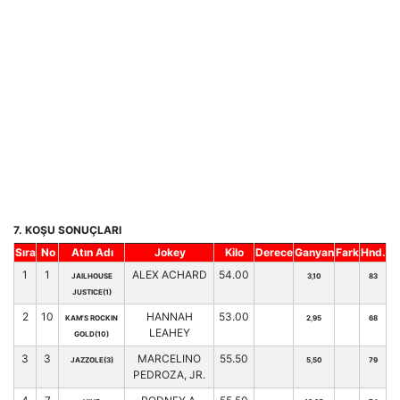
7. KOŞU SONUÇLARI
Sıra
No
Atın Adı
Jokey
Kilo
Derece
Ganyan
Fark
Hnd.
1
1
ALEX ACHARD
54.00
JAILHOUSE
3,10
83
JUSTICE(1)
2
10
HANNAH
53.00
KAM'S ROCKIN
2,95
68
LEAHEY
GOLD(10)
3
3
MARCELINO
55.50
JAZZOLE(3)
5,50
79
PEDROZA, JR.