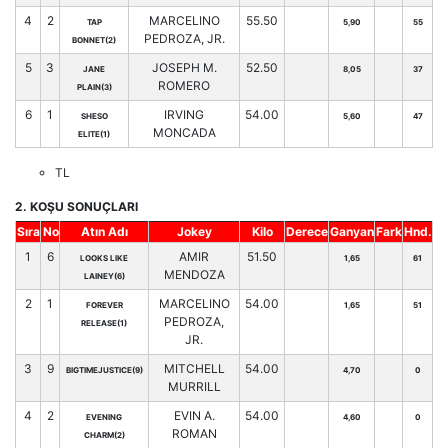
4
2
MARCELINO
55.50
TAP
5,90
55
PEDROZA, JR.
BONNET(2)
5
3
JOSEPH M.
52.50
JANE
8,05
37
ROMERO
PLAIN(3)
6
1
IRVING
54.00
SHESO
5,60
47
MONCADA
ELITE(1)
TL
2. KOŞU SONUÇLARI
Sıra
No
Atın Adı
Jokey
Kilo
Derece
Ganyan
Fark
Hnd.
1
6
AMIR
51.50
LOOKS LIKE
1,65
61
MENDOZA
LAINEY(6)
2
1
MARCELINO
54.00
FOREVER
1,65
51
PEDROZA,
RELEASE(1)
JR.
3
9
MITCHELL
54.00
BIGTIMEJUSTICE(9)
4,70
0
MURRILL
4
2
EVIN A.
54.00
EVENING
4,60
0
ROMAN
CHARM(2)