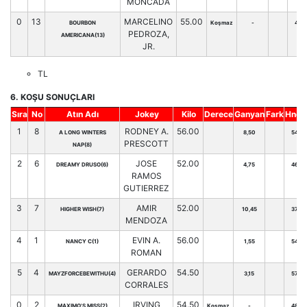
MONCADA
0
13
MARCELINO
55.00
BOURBON
Koşmaz
-
41
PEDROZA,
AMERICANA(13)
JR.
TL
6. KOŞU SONUÇLARI
Sıra
No
Atın Adı
Jokey
Kilo
Derece
Ganyan
Fark
Hnd.
1
8
RODNEY A.
56.00
A LONG WINTERS
8,50
54
PRESCOTT
NAP(8)
2
6
JOSE
52.00
DREAMY DRUSO(6)
4,75
46
RAMOS
GUTIERREZ
3
7
AMIR
52.00
HIGHER WISH(7)
10,45
37
MENDOZA
4
1
EVIN A.
56.00
NANCY C(1)
1,55
54
ROMAN
5
4
GERARDO
54.50
MAYZFORCEBEWITHU(4)
3,15
57
CORRALES
0
2
IRVING
54.50
MAXIMO'S MISS(2)
Koşmaz
-
48