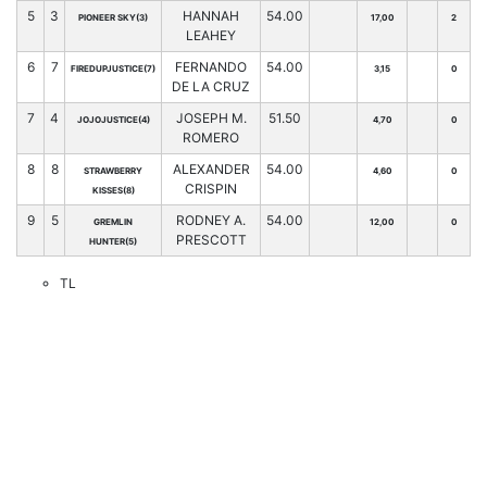
5
3
HANNAH
54.00
PIONEER SKY(3)
17,00
2
LEAHEY
6
7
FERNANDO
54.00
FIREDUPJUSTICE(7)
3,15
0
DE LA CRUZ
7
4
JOSEPH M.
51.50
JOJOJUSTICE(4)
4,70
0
ROMERO
8
8
ALEXANDER
54.00
STRAWBERRY
4,60
0
CRISPIN
KISSES(8)
9
5
RODNEY A.
54.00
GREMLIN
12,00
0
PRESCOTT
HUNTER(5)
TL