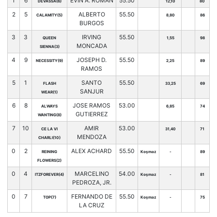
1
6
EVIN A. ROMAN
55.50
DEVASSA(6)
12,10
80
2
5
ALBERTO
55.50
CALAMITY(5)
8,80
86
BURGOS
3
3
IRVING
55.50
QUEEN
1,55
98
MONCADA
SIENNA(3)
4
9
JOSEPH D.
55.50
NECESSITY(9)
2,25
89
RAMOS
5
1
SANTO
55.50
FLASH
33,25
69
SANJUR
WEAR(1)
6
8
JOSE RAMOS
53.00
ALWAYS
6,85
74
GUTIERREZ
WANTING(8)
7
10
AMIR
53.00
CE LA VI
31,40
71
MENDOZA
CHARLI(10)
0
2
ALEX ACHARD
55.50
REINING
Koşmaz
-
89
FLOWERS(2)
0
4
MARCELINO
54.00
ITZFOREVER(4)
Koşmaz
-
81
PEDROZA, JR.
0
7
FERNANDO DE
55.50
TOP(7)
Koşmaz
-
75
LA CRUZ