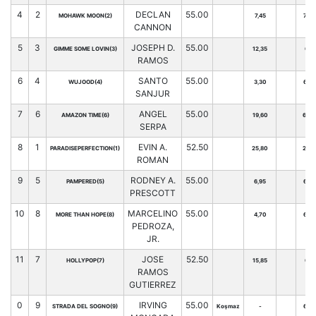
4
2
DECLAN
55.00
MOHAWK MOON(2)
7,45
72
CANNON
5
3
JOSEPH D.
55.00
GIMME SOME LOVIN(3)
12,35
0
RAMOS
6
4
SANTO
55.00
WUJOOD(4)
3,30
65
SANJUR
7
6
ANGEL
55.00
AMAZON TIME(6)
19,60
60
SERPA
8
1
EVIN A.
52.50
PARADISEPERFECTION(1)
25,80
20
ROMAN
9
5
RODNEY A.
55.00
PAMPERED(5)
6,95
66
PRESCOTT
10
8
MARCELINO
55.00
MORE THAN HOPE(8)
4,70
62
PEDROZA,
JR.
11
7
JOSE
52.50
HOLLYPOP(7)
15,85
0
RAMOS
GUTIERREZ
0
9
IRVING
55.00
STRADA DEL SOGNO(9)
Koşmaz
-
64