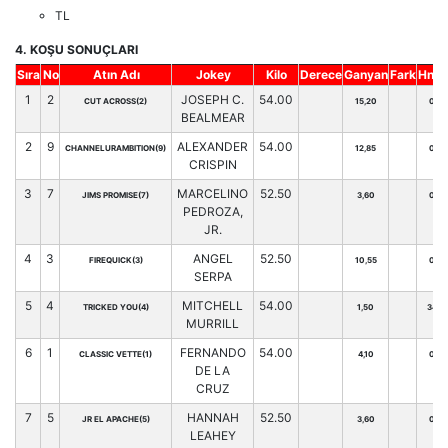
TL
4. KOŞU SONUÇLARI
Sıra
No
Atın Adı
Jokey
Kilo
Derece
Ganyan
Fark
Hnd.
1
2
JOSEPH C.
54.00
CUT ACROSS(2)
15,20
0
BEALMEAR
2
9
ALEXANDER
54.00
CHANNELURAMBITION(9)
12,85
0
CRISPIN
3
7
MARCELINO
52.50
JIMS PROMISE(7)
3,60
0
PEDROZA,
JR.
4
3
ANGEL
52.50
FIREQUICK(3)
10,55
0
SERPA
5
4
MITCHELL
54.00
TRICKED YOU(4)
1,50
34
MURRILL
6
1
FERNANDO
54.00
CLASSIC VETTE(1)
4,10
0
DE LA
CRUZ
7
5
HANNAH
52.50
JR EL APACHE(5)
3,60
0
LEAHEY