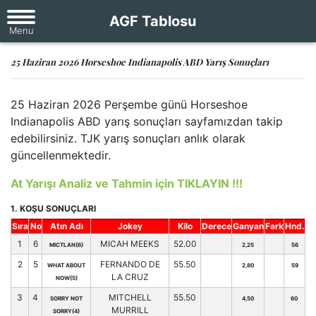
AGF Tablosu
25 Haziran 2026 Horseshoe Indianapolis ABD Yarış Sonuçları
25 Haziran 2026 Perşembe günü Horseshoe
Indianapolis ABD yarış sonuçları sayfamızdan takip
edebilirsiniz. TJK yarış sonuçları anlık olarak
güncellenmektedir.
At Yarışı Analiz ve Tahmin için TIKLAYIN !!!
1. KOŞU SONUÇLARI
Sıra
No
Atın Adı
Jokey
Kilo
Derece
Ganyan
Fark
Hnd.
1
6
MICAH MEEKS
52.00
MICTLAN(6)
2,25
56
2
5
FERNANDO DE
55.50
WHAT ABOUT
2,80
59
LA CRUZ
NOW(5)
3
4
MITCHELL
55.50
SORRY NOT
4,50
60
MURRILL
SORRY(4)