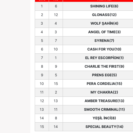
1
6
SHINING LIFE(6)
2
12
GLONASS(12)
3
4
WOLF ŞAHİN(4)
4
3
ANGEL OF TIME(3)
5
7
SYRENA(7)
6
10
CASH FOR YOU(10)
7
1
EL REY ESCORPİON(1)
8
9
CHARLIE THE FIRST(9)
9
5
PRENS EGE(5)
10
15
PERA CORDELIA(15)
11
2
MY CHAKRA(2)
12
13
AMBER TREASURE(13)
13
11
SMOOTH CRIMINAL(11)
14
8
YEŞİL İNCİ(8)
15
14
SPECIAL BEAUTY(14)