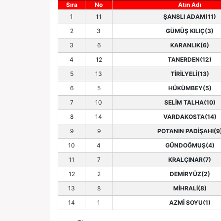
Sıra
No
Atın Adı
1
11
ŞANSLI ADAM(11)
2
3
GÜMÜŞ KILIÇ(3)
3
6
KARANLIK(6)
4
12
TANERDEN(12)
5
13
TİRİLYELİ(13)
6
5
HÜKÜMBEY(5)
7
10
SELİM TALHA(10)
8
14
VARDAKOSTA(14)
9
9
POTANIN PADİŞAHI(9
10
4
GÜNDOĞMUŞ(4)
11
7
KRALÇINAR(7)
12
2
DEMİRYÜZ(2)
13
8
MİHRALİ(8)
14
1
AZMİ SOYU(1)