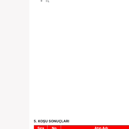
TL
5. KOŞU SONUÇLARI
Sıra
No
Atın Adı