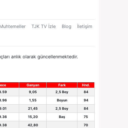
Muhtemeller
TJK TV İzle
Blog
İletişim
ları anlık olarak güncellenmektedir.
ece
Ganyan
Fark
Hnd.
8.59
9,05
2,5 Boy
84
8.96
1,55
Boyun
94
9.01
21,45
2,5 Boy
84
9.36
15,20
Baş
75
9.38
42,80
70