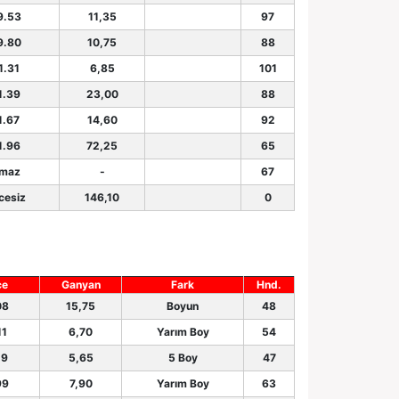
9.53
11,35
97
9.80
10,75
88
1.31
6,85
101
1.39
23,00
88
1.67
14,60
92
1.96
72,25
65
maz
-
67
cesiz
146,10
0
ce
Ganyan
Fark
Hnd.
08
15,75
Boyun
48
11
6,70
Yarım Boy
54
19
5,65
5 Boy
47
99
7,90
Yarım Boy
63