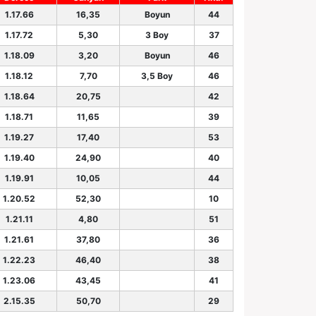
1.17.66
16,35
Boyun
44
1.17.72
5,30
3 Boy
37
1.18.09
3,20
Boyun
46
1.18.12
7,70
3,5 Boy
46
1.18.64
20,75
42
1.18.71
11,65
39
1.19.27
17,40
53
1.19.40
24,90
40
1.19.91
10,05
44
1.20.52
52,30
10
1.21.11
4,80
51
1.21.61
37,80
36
1.22.23
46,40
38
1.23.06
43,45
41
2.15.35
50,70
29