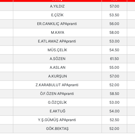
A.YILDIZ
57.00
E.ÇİZİK
53.50
ER.CANKILIÇ APApranti
56.00
M.KAYA
58.00
E.ATLAMAZ APApranti
53.00
MÜS.ÇELİK
54.50
A.SÖZEN
61.50
A.ASLAN
55.00
A.KURŞUN
57.00
Z.KARABULUT APApranti
52.00
Ö.F.ÖZEN APApranti
58.50
G.ÖZÇELİK
53.00
E.AKTUĞ
54.00
Y.Ş.GÜMÜŞ APApranti
52.50
GÖK.BEKTAŞ
52.00