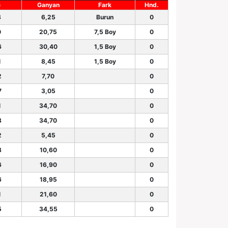
e
Ganyan
Fark
Hnd.
8
6,25
Burun
0
0
20,75
7,5 Boy
0
6
30,40
1,5 Boy
0
1
8,45
1,5 Boy
0
2
7,70
0
7
3,05
0
1
34,70
0
8
34,70
0
2
5,45
0
8
10,60
0
6
16,90
0
6
18,95
0
1
21,60
0
5
34,55
0