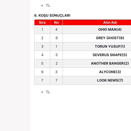
TL
6. KOŞU SONUÇLARI
Sıra
No
Atın Adı
1
4
OHIO MAN(4)
2
6
GREY GHOST(6)
3
1
TORUN YUSUF(1)
4
5
SEVERUS SNAPE(5)
5
2
ANOTHER BANGER(2)
6
3
ALYCONE(3)
7
7
LOOK NEWS(7)
TL