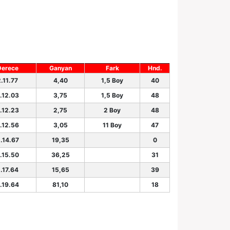
Derece
Ganyan
Fark
Hnd.
.11.77
4,40
1,5 Boy
40
.12.03
3,75
1,5 Boy
48
.12.23
2,75
2 Boy
48
.12.56
3,05
11 Boy
47
.14.67
19,35
0
.15.50
36,25
31
.17.64
15,65
39
.19.64
81,10
18