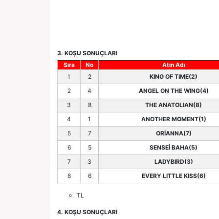
3. KOŞU SONUÇLARI
Sıra
No
Atın Adı
1
2
KING OF TIME(2)
2
4
ANGEL ON THE WING(4)
3
8
THE ANATOLIAN(8)
4
1
ANOTHER MOMENT(1)
5
7
ORİANNA(7)
6
5
SENSEİ BAHA(5)
7
3
LADYBIRD(3)
8
6
EVERY LITTLE KISS(6)
TL
4. KOŞU SONUÇLARI