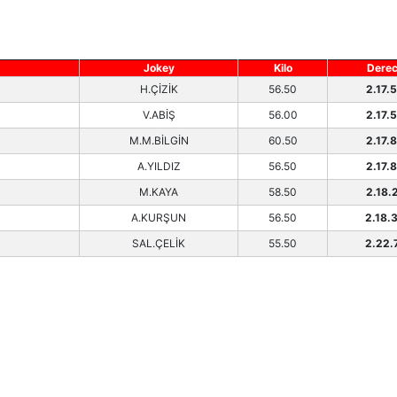
Jokey
Kilo
Dere
H.ÇİZİK
56.50
2.17.
V.ABİŞ
56.00
2.17.
M.M.BİLGİN
60.50
2.17.
A.YILDIZ
56.50
2.17.
M.KAYA
58.50
2.18.
A.KURŞUN
56.50
2.18.
SAL.ÇELİK
55.50
2.22.