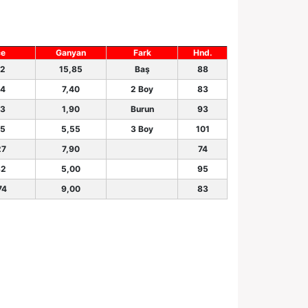
ce
Ganyan
Fark
Hnd.
52
15,85
Baş
88
54
7,40
2 Boy
83
83
1,90
Burun
93
85
5,55
3 Boy
101
27
7,90
74
32
5,00
95
74
9,00
83