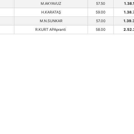
M.AKYAVUZ
57.50
1.38.
H.KARATAŞ
59.00
1.38.
M.N.SUNKAR
57.00
1.39.
R.KURT APApranti
58.00
2.52.