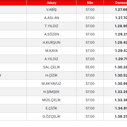
Jokey
Kilo
Derec
V.ABİŞ
57.00
1.27.6
A.ASLAN
57.00
1.27.7
T.YILDIZ
57.00
1.28.9
A.SÖZEN
57.00
1.29.2
A.KURŞUN
57.00
1.29.4
M.KAYA
57.00
1.29.5
A.YILDIZ
57.00
1.29.7
SAL.ÇELİK
55.00
1.30.2
)
H.ÇİZİK
57.00
1.30.5
M.AKYAVUZ
57.00
1.30.9
H.ŞİMŞEK
57.00
1.33.2
MÜS.ÇELİK
57.00
1.33.3
E.ÇİZİK
57.00
1.34.8
G.ÖZÇELİK
57.00
1.38.2