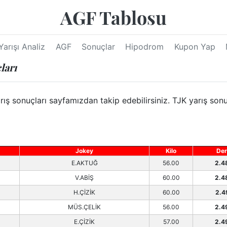
AGF Tablosu
Yarışı Analiz
AGF
Sonuçlar
Hipodrom
Kupon Yap
ları
sonuçları sayfamızdan takip edebilirsiniz. TJK yarış sonuç
Jokey
Kilo
Der
E.AKTUĞ
56.00
2.4
V.ABİŞ
60.00
2.4
H.ÇİZİK
60.00
2.4
MÜS.ÇELİK
56.00
2.4
E.ÇİZİK
57.00
2.4