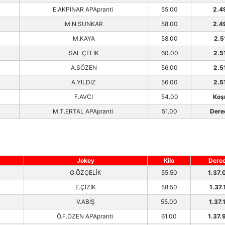
E.AKPINAR APApranti
55.00
2.4
M.N.SUNKAR
58.00
2.4
M.KAYA
58.00
2.5
SAL.ÇELİK
60.00
2.5
A.SÖZEN
56.00
2.5
A.YILDIZ
56.00
2.5
F.AVCI
54.00
Koş
M.T.ERTAL APApranti
51.00
Dere
Jokey
Kilo
Dere
G.ÖZÇELİK
55.50
1.37.
E.ÇİZİK
58.50
1.37.
V.ABİŞ
55.00
1.37.
Ö.F.ÖZEN APApranti
61.00
1.37.