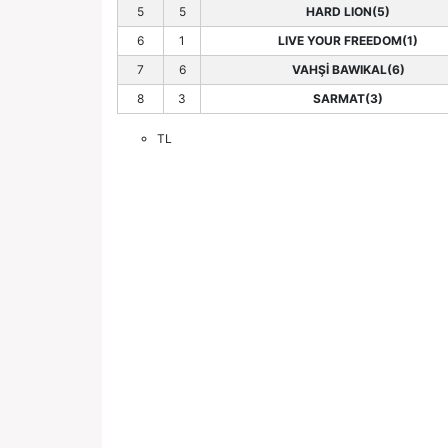
5
5
HARD LION(5)
6
1
LIVE YOUR FREEDOM(1)
7
6
VAHŞİ BAWIKAL(6)
8
3
SARMAT(3)
TL