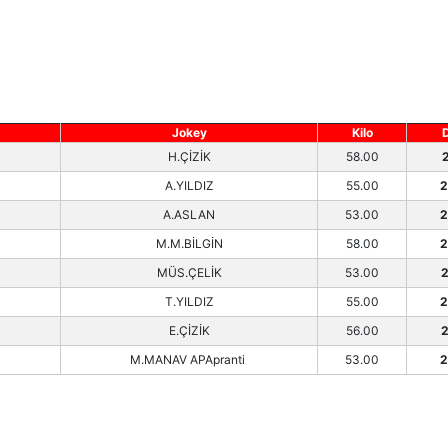
Jokey
Kilo
H.ÇİZİK
58.00
2
A.YILDIZ
55.00
2
A.ASLAN
53.00
2
M.M.BİLGİN
58.00
2
MÜS.ÇELİK
53.00
2
T.YILDIZ
55.00
2
E.ÇİZİK
56.00
2
M.MANAV APApranti
53.00
2