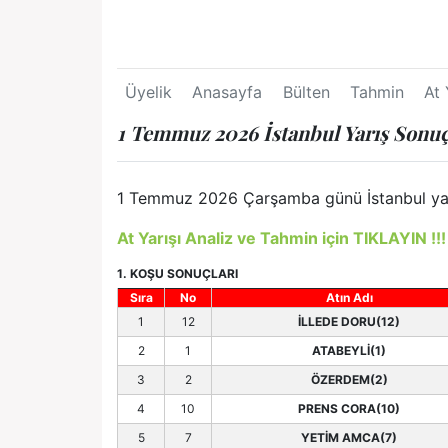
Üyelik
Anasayfa
Bülten
Tahmin
At 
1 Temmuz 2026 İstanbul Yarış Sonuç
1 Temmuz 2026 Çarşamba günü İstanbul yarış 
At Yarışı Analiz ve Tahmin için TIKLAYIN !!!
1. KOŞU SONUÇLARI
Sıra
No
Atın Adı
1
12
İLLEDE DORU(12)
2
1
ATABEYLİ(1)
3
2
ÖZERDEM(2)
4
10
PRENS CORA(10)
5
7
YETİM AMCA(7)