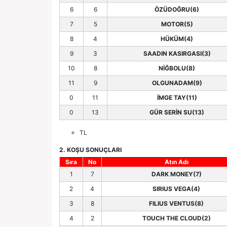
6
6
ÖZÜDOĞRU(6)
7
5
MOTOR(5)
8
4
HÜKÜM(4)
9
3
SAADIN KASIRGASI(3)
10
8
NİĞBOLU(8)
11
9
OLGUNADAM(9)
0
11
İMGE TAY(11)
0
13
GÜR SERİN SU(13)
TL
2. KOŞU SONUÇLARI
Sıra
No
Atın Adı
1
7
DARK MONEY(7)
2
4
SIRIUS VEGA(4)
3
8
FILIUS VENTUS(8)
4
2
TOUCH THE CLOUD(2)