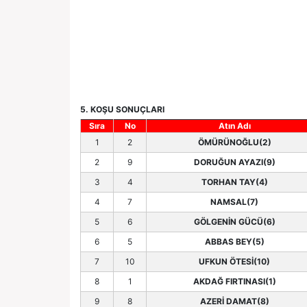
5. KOŞU SONUÇLARI
Sıra
No
Atın Adı
1
2
ÖMÜRÜNOĞLU(2)
2
9
DORUĞUN AYAZI(9)
3
4
TORHAN TAY(4)
4
7
NAMSAL(7)
5
6
GÖLGENİN GÜCÜ(6)
6
5
ABBAS BEY(5)
7
10
UFKUN ÖTESİ(10)
8
1
AKDAĞ FIRTINASI(1)
9
8
AZERİ DAMAT(8)