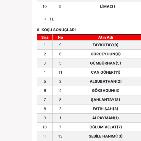
10
3
LİMA(3)
TL
6. KOŞU SONUÇLARI
Sıra
No
Atın Adı
1
9
TAYKUTAY(9)
2
6
GÜRCEYHUN(6)
3
5
GÜMBÜRHAN(5)
4
11
CAN GÖHER(11)
5
2
ALŞUBATHAN(2)
6
4
GÖKSAGUN(4)
7
8
ŞAHLANTAY(8)
8
3
FATİH ŞAH(3)
9
1
ALPAYMAN(1)
10
7
OĞLUM VELAT(7)
11
13
SEBİLE HANIM(13)