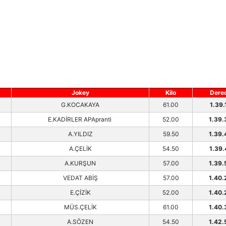
Jokey
Kilo
Dere
G.KOCAKAYA
61.00
1.39.
E.KADİRLER APApranti
52.00
1.39.
A.YILDIZ
59.50
1.39.
A.ÇELİK
54.50
1.39.
A.KURŞUN
57.00
1.39.
VEDAT ABİŞ
57.00
1.40.
E.ÇİZİK
52.00
1.40.
MÜS.ÇELİK
61.00
1.40.
A.SÖZEN
54.50
1.42.