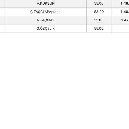
A.KURŞUN
55.00
1.46
Ç.TAŞCI APApranti
53.00
1.46
A.KAÇMAZ
55.00
1.47
G.ÖZÇELİK
55.00