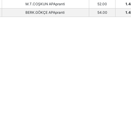
M.T.COŞKUN APApranti
52.00
1.
BERK.GÖKÇE APApranti
54.00
1.