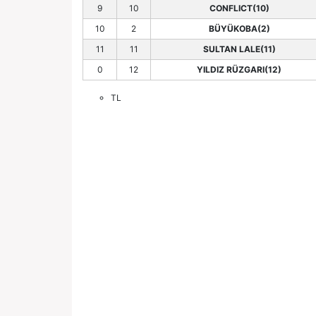
9
10
CONFLICT(10)
10
2
BÜYÜKOBA(2)
11
11
SULTAN LALE(11)
0
12
YILDIZ RÜZGARI(12)
TL