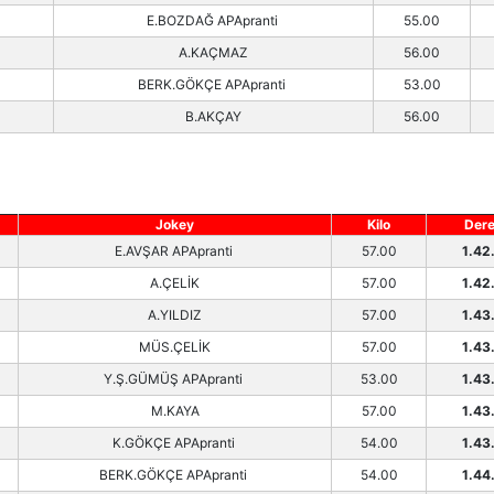
E.BOZDAĞ APApranti
55.00
A.KAÇMAZ
56.00
BERK.GÖKÇE APApranti
53.00
B.AKÇAY
56.00
Jokey
Kilo
Der
E.AVŞAR APApranti
57.00
1.42
A.ÇELİK
57.00
1.42
A.YILDIZ
57.00
1.43
MÜS.ÇELİK
57.00
1.43
Y.Ş.GÜMÜŞ APApranti
53.00
1.43
M.KAYA
57.00
1.43
K.GÖKÇE APApranti
54.00
1.43
BERK.GÖKÇE APApranti
54.00
1.44