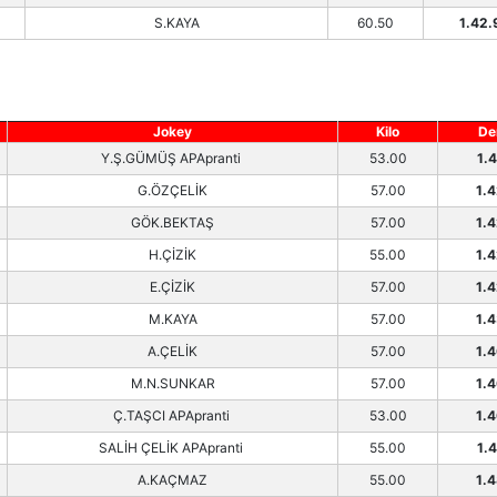
S.KAYA
60.50
1.42.
Jokey
Kilo
De
Y.Ş.GÜMÜŞ APApranti
53.00
1.
G.ÖZÇELİK
57.00
1.
GÖK.BEKTAŞ
57.00
1.
H.ÇİZİK
55.00
1.
E.ÇİZİK
57.00
1.
M.KAYA
57.00
1.
A.ÇELİK
57.00
1.
M.N.SUNKAR
57.00
1.
Ç.TAŞCI APApranti
53.00
1.
SALİH ÇELİK APApranti
55.00
1.
A.KAÇMAZ
55.00
1.