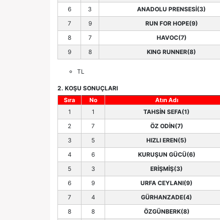
6
3
ANADOLU PRENSESİ(3)
7
9
RUN FOR HOPE(9)
8
7
HAVOC(7)
9
8
KING RUNNER(8)
TL
2. KOŞU SONUÇLARI
Sıra
No
Atın Adı
1
1
TAHSİN SEFA(1)
2
7
ÖZ ODİN(7)
3
5
HIZLI EREN(5)
4
6
KURUŞUN GÜCÜ(6)
5
3
ERİŞMİŞ(3)
6
9
URFA CEYLANI(9)
7
4
GÜRHANZADE(4)
8
8
ÖZGÜNBERK(8)