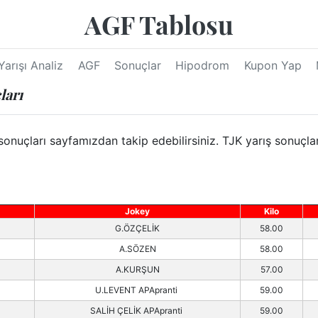
AGF Tablosu
Yarışı Analiz
AGF
Sonuçlar
Hipodrom
Kupon Yap
ları
onuçları sayfamızdan takip edebilirsiniz. TJK yarış sonuçlar
Jokey
Kilo
G.ÖZÇELİK
58.00
A.SÖZEN
58.00
A.KURŞUN
57.00
U.LEVENT APApranti
59.00
SALİH ÇELİK APApranti
59.00