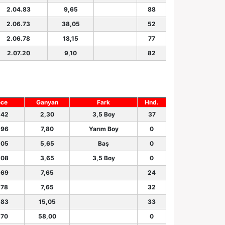
2.04.83
9,65
88
2.06.73
38,05
52
2.06.78
18,15
77
2.07.20
9,10
82
ece
Ganyan
Fark
Hnd.
.42
2,30
3,5 Boy
37
.96
7,80
Yarım Boy
0
.05
5,65
Baş
0
.08
3,65
3,5 Boy
0
.69
7,65
24
.78
7,65
32
.83
15,05
33
.70
58,00
0