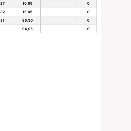
.27
10,65
0
.82
15,05
0
.81
86,30
0
94,95
0