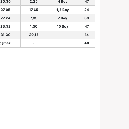
.26.36
2,25
4 Boy
47
.27.05
17,65
1,5 Boy
24
.27.24
7,85
7 Boy
39
.28.52
1,50
15 Boy
47
.31.30
20,15
14
oşmaz
-
40