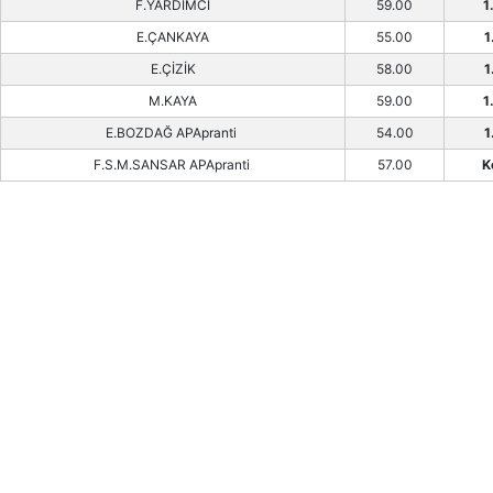
F.YARDIMCI
59.00
1
E.ÇANKAYA
55.00
1
E.ÇİZİK
58.00
1
M.KAYA
59.00
1
E.BOZDAĞ APApranti
54.00
1
F.S.M.SANSAR APApranti
57.00
K