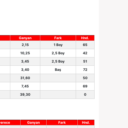
Ganyan
Fark
Hnd.
2,15
1 Boy
65
10,25
2,5 Boy
42
3,45
2,5 Boy
51
3,40
Baş
72
31,60
50
7,45
69
39,30
0
erece
Ganyan
Fark
Hnd.