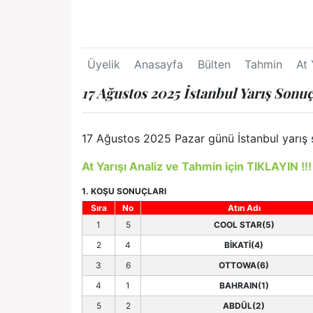
Üyelik
Anasayfa
Bülten
Tahmin
At 
17 Ağustos 2025 İstanbul Yarış Sonuç
17 Ağustos 2025 Pazar günü İstanbul yarış s
At Yarışı Analiz ve Tahmin için TIKLAYIN !!!
1. KOŞU SONUÇLARI
Sıra
No
Atın Adı
1
5
COOL STAR(5)
2
4
BİKATİ(4)
3
6
OTTOWA(6)
4
1
BAHRAIN(1)
5
2
ABDÜL(2)