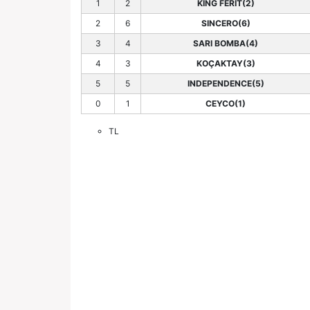
1
2
KING FERİT(2)
2
6
SINCERO(6)
3
4
SARI BOMBA(4)
4
3
KOÇAKTAY(3)
5
5
INDEPENDENCE(5)
0
1
CEYCO(1)
TL