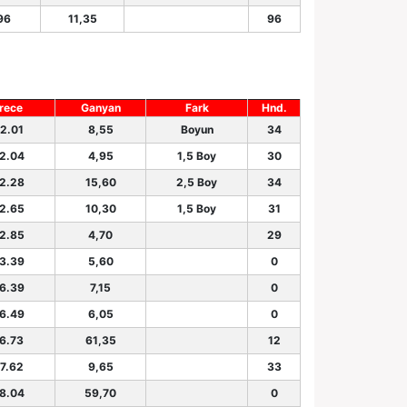
96
11,35
96
rece
Ganyan
Fark
Hnd.
42.01
8,55
Boyun
34
42.04
4,95
1,5 Boy
30
42.28
15,60
2,5 Boy
34
42.65
10,30
1,5 Boy
31
42.85
4,70
29
43.39
5,60
0
46.39
7,15
0
46.49
6,05
0
46.73
61,35
12
47.62
9,65
33
48.04
59,70
0