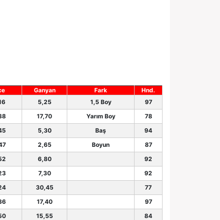
ce
Ganyan
Fark
Hnd.
16
5,25
1,5 Boy
97
38
17,70
Yarım Boy
78
45
5,30
Baş
94
47
2,65
Boyun
87
52
6,80
92
23
7,30
92
24
30,45
77
36
17,40
97
50
15,55
84