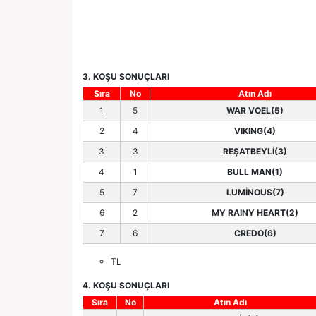
3. KOŞU SONUÇLARI
Sıra
No
Atın Adı
1
5
WAR VOEL(5)
2
4
VIKING(4)
3
3
REŞATBEYLİ(3)
4
1
BULL MAN(1)
5
7
LUMİNOUS(7)
6
2
MY RAINY HEART(2)
7
6
CREDO(6)
TL
4. KOŞU SONUÇLARI
Sıra
No
Atın Adı