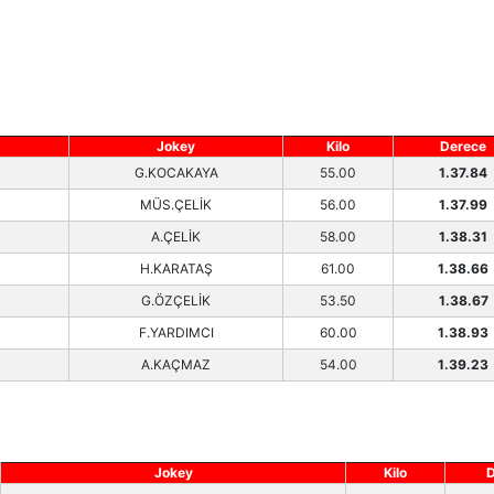
Jokey
Kilo
Derece
G.KOCAKAYA
55.00
1.37.84
MÜS.ÇELİK
56.00
1.37.99
A.ÇELİK
58.00
1.38.31
H.KARATAŞ
61.00
1.38.66
G.ÖZÇELİK
53.50
1.38.67
F.YARDIMCI
60.00
1.38.93
A.KAÇMAZ
54.00
1.39.23
Jokey
Kilo
D