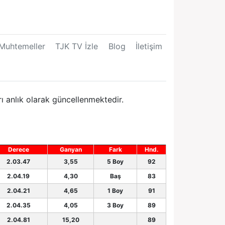
Muhtemeller
TJK TV İzle
Blog
İletişim
ı anlık olarak güncellenmektedir.
Derece
Ganyan
Fark
Hnd.
2.03.47
3,55
5 Boy
92
2.04.19
4,30
Baş
83
2.04.21
4,65
1 Boy
91
2.04.35
4,05
3 Boy
89
2.04.81
15,20
89